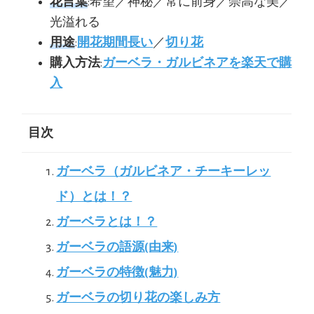
花言葉
:希望／神秘／常に前身／崇高な美／
光溢れる
用途
:
開花期間長い
／
切り花
購入方法
:
ガーベラ・ガルビネアを楽天で購
入
目次
ガーベラ（ガルビネア・チーキーレッ
ド）とは！？
ガーベラとは！？
ガーベラの語源(由来)
ガーベラの特徴(魅力)
ガーベラの切り花の楽しみ方