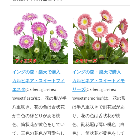
イングの森
・
楽天で購入
イングの森
・
楽天で購入
カルビネア・スイートフィ
カルビネア・スイートメモ
エスタ
(Gerbera garvinea
リーズ
(Gerbera garvinea
‘sweet fiesta’)は、花の形が半
‘sweet memories’)は、花の形
八重咲き、花の色は舌状花
は半八重咲きで副花冠があ
が白色の縁どりがある桃
り、花の色は舌状花が桃
色、筒状花が黄色をしてい
色、副花冠は薄い桃色（白
て、三色の花色が可愛らし
色）、筒状花が黄色をして