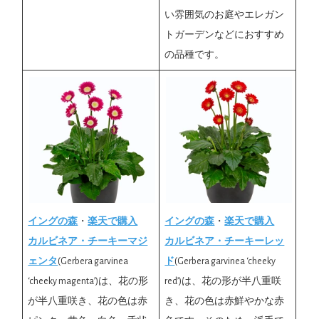
い雰囲気のお庭やエレガン
トガーデンなどにおすすめ
の品種です。
イングの森
・
楽天で購入
イングの森
・
楽天で購入
カルビネア・チーキーマジ
カルビネア・チーキーレッ
ェンタ
(Gerbera garvinea
ド
(Gerbera garvinea ‘cheeky
‘cheeky magenta’)は、花の形
red’)は、花の形が半八重咲
が半八重咲き、花の色は赤
き、花の色は赤鮮やかな赤