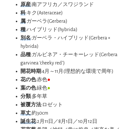
原産
:南アフリカ／スワジランド
科
:キク(Asteraceae)
属
:ガーベラ(Gerbera)
種
:ハイブリッド(hybrida)
別名
:ガーベラ・ハイブリッド(Gerbera ×
hybrida)
品種
:ガルビネア・チーキーレッド(Gerbera
garvinea ‘cheeky red’)
開花時期
:4月～11月(理想的な環境で周年)
花の色
:赤色
●
葉の色
:緑色
●
分類
:多年草
被覆方法
:ロゼット
草丈
:約30cm
誕生花
:2月11日／8月1日／10月12日