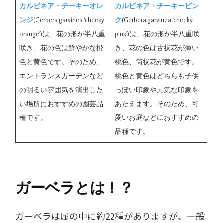
カルビネア・チーキーオレ
カルビネア・チーキーピン
ンジ
(Gerbera garvinea ‘cheeky
ク
(Gerbera garvinea ‘cheeky
orange’)は、花の形が半八重
pink’)は、花の形が半八重咲
咲き、花の色は鮮やかな橙
き、花の色は舌状花が薄い
色と黄色です。そのため、
桃色、筒状花が黄色です。
エントランスガーデンなど
桃色と黄色はどちらも子供
の明るい雰囲気を演出した
っぽい印象や元気な印象を
い場所におすすめの園芸品
あたえます。そのため、可
種です。
愛いお庭などにおすすめの
品種です。
ガーベラとは！？
ガーベラは属の中に約22種がありますが、一般