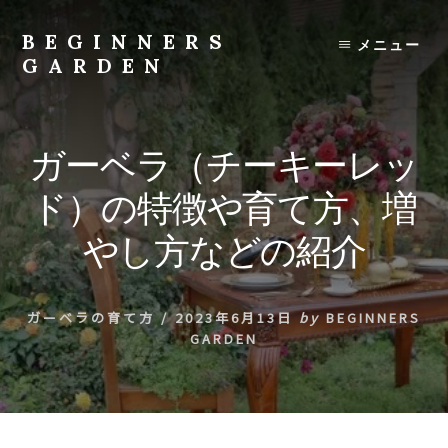
Skip
to
BEGINNERS
メニュー
content
GARDEN
植
物
の
ガーベラ（チーキーレッ
種
類
ド）の特徴や育て方、増
や
育
やし方などの紹介
て
方
の
ガーベラの育て方
/
2023年6月13日
by
BEGINNERS
紹
GARDEN
介
を
行
い