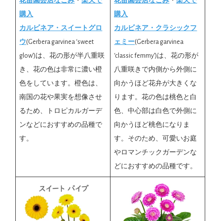
花苗園芸店なごみ
・
楽天で
花苗園芸店なごみ
・
楽天で
購入
購入
カルビネア・スイートグロ
カルビネア・クラシックフ
ウ
(Gerbera garvinea ‘sweet
ェミー
(Gerbera garvinea
glow’)は、花の形が半八重咲
‘classic femmy’)は、花の形が
き、花の色は非常に濃い橙
八重咲きで内側から外側に
色をしています。橙色は、
向かうほど花弁が大きくな
南国の花や果実を想像させ
ります。花の色は桃色と白
るため、トロピカルガーデ
色、中心部は白色で外側に
ンなどにおすすめの品種で
向かうほど桃色になりま
す。
す。そのため、可愛いお庭
やロマンチックガーデンな
どにおすすめの品種です。