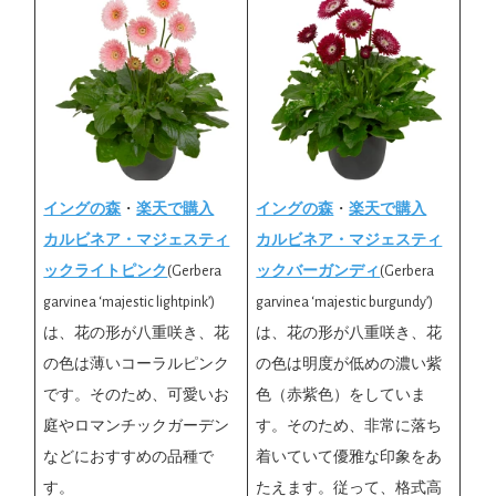
イングの森
・
楽天で購入
イングの森
・
楽天で購入
カルビネア・マジェスティ
カルビネア・マジェスティ
ックライトピンク
(Gerbera
ックバーガンディ
(Gerbera
garvinea ‘majestic lightpink’)
garvinea ‘majestic burgundy’)
は、花の形が八重咲き、花
は、花の形が八重咲き、花
の色は薄いコーラルピンク
の色は明度が低めの濃い紫
です。そのため、可愛いお
色（赤紫色）をしていま
庭やロマンチックガーデン
す。そのため、非常に落ち
などにおすすめの品種で
着いていて優雅な印象をあ
す。
たえます。従って、格式高