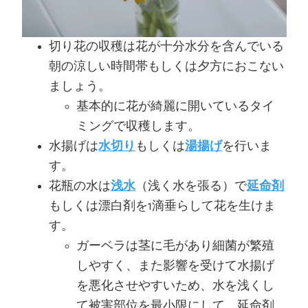
切り花の収穫は花が十分水分を含んでいる
朝の涼しい時間帯もしくは夕方におこない
ましょう。
基本的に花が綺麗に開いているタイ
ミングで収穫します。
水揚げは
水切り
もしくは
湯揚げ
を行いま
す。
花瓶の水は
浅水
（浅く水を張る）で
延命剤
もしくは漂白剤を1滴垂らして花を生けま
す。
ガーベラは茎に毛があり細菌が繁殖
しやすく、また影響を受けて水揚げ
を悪化させやすいため、水を浅くし
て被害部位を最小限にして、延命剤