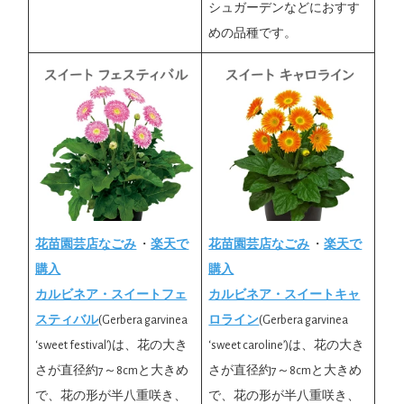
シュガーデンなどにおすす
めの品種です。
花苗園芸店なごみ
・
楽天で
花苗園芸店なごみ
・
楽天で
購入
購入
カルビネア・スイートフェ
カルビネア・スイートキャ
スティバル
(Gerbera garvinea
ロライン
(Gerbera garvinea
‘sweet festival’)は、花の大き
‘sweet caroline’)は、花の大き
さが直径約7～8cmと大きめ
さが直径約7～8cmと大きめ
で、花の形が半八重咲き、
で、花の形が半八重咲き、