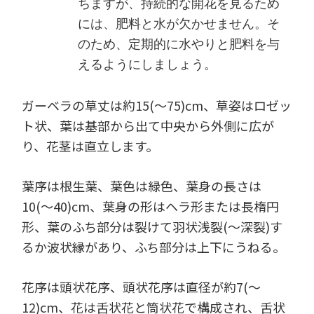
ちますが、持続的な開花を見るため
には、肥料と水が欠かせません。そ
のため、定期的に水やりと肥料を与
えるようにしましょう。
ガーベラの草丈は約15(～75)cm、草姿はロゼッ
ト状、葉は基部から出て中央から外側に広が
り、花茎は直立します。
葉序は根生葉、葉色は緑色、葉身の長さは
10(～40)cm、葉身の形はヘラ形または長楕円
形、葉のふち部分は裂けて羽状浅裂(～深裂)す
るか波状縁があり、ふち部分は上下にうねる。
花序は頭状花序、頭状花序は直径が約7(～
12)cm、花は舌状花と筒状花で構成され、舌状