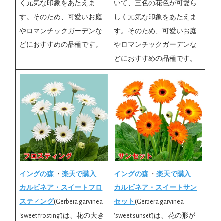
く元気な印象をあたえま
いて、三色の花色が可愛ら
す。そのため、可愛いお庭
しく元気な印象をあたえま
やロマンチックガーデンな
す。そのため、可愛いお庭
どにおすすめの品種です。
やロマンチックガーデンな
どにおすすめの品種です。
イングの森
・
楽天で購入
イングの森
・
楽天で購入
カルビネア・スイートフロ
カルビネア・スイートサン
スティング
(Gerbera garvinea
セット
(Gerbera garvinea
‘sweet frosting’)は、花の大き
‘sweet sunset’)は、花の形が