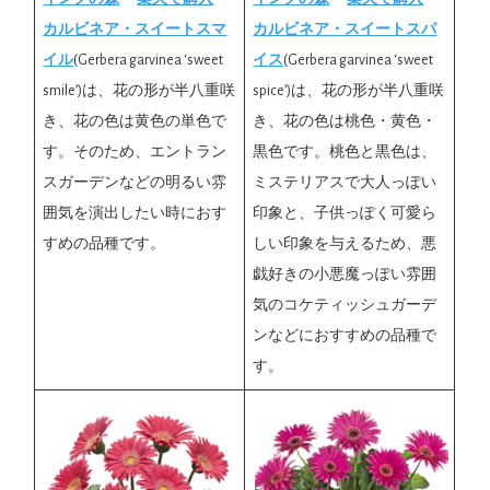
カルビネア・スイートスマ
カルビネア・スイートスパ
イル
(Gerbera garvinea ‘sweet
イス
(Gerbera garvinea ‘sweet
smile’)は、花の形が半八重咲
spice’)は、花の形が半八重咲
き、花の色は黄色の単色で
き、花の色は桃色・黄色・
す。そのため、エントラン
黒色です。桃色と黒色は、
スガーデンなどの明るい雰
ミステリアスで大人っぽい
囲気を演出したい時におす
印象と、子供っぽく可愛ら
すめの品種です。
しい印象を与えるため、悪
戯好きの小悪魔っぽい雰囲
気のコケティッシュガーデ
ンなどにおすすめの品種で
す。