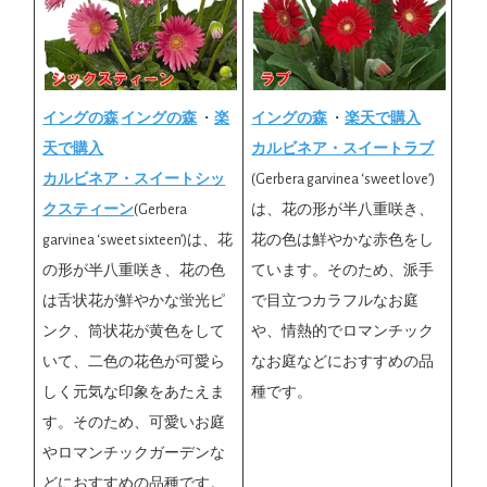
イングの森
イングの森
・
楽
イングの森
・
楽天で購入
天で購入
カルビネア・スイートラブ
カルビネア・スイートシッ
(Gerbera garvinea ‘sweet love’)
クスティーン
(Gerbera
は、花の形が半八重咲き、
garvinea ‘sweet sixteen’)は、花
花の色は鮮やかな赤色をし
の形が半八重咲き、花の色
ています。そのため、派手
は舌状花が鮮やかな蛍光ピ
で目立つカラフルなお庭
ンク、筒状花が黄色をして
や、情熱的でロマンチック
いて、二色の花色が可愛ら
なお庭などにおすすめの品
しく元気な印象をあたえま
種です。
す。そのため、可愛いお庭
やロマンチックガーデンな
どにおすすめの品種です。