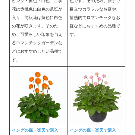
ピンク・黄色・白色、舌状
色です。そのため、派手で
花は赤桃色に白色の爪班が
目立つカラフルなお庭や、
入り、筒状花は黄色に白色
情熱的でロマンチックなお
の花が咲きます。そのた
庭などにおすすめの品種で
め、可愛らしい印象を与え
す。
るロマンチックガーデンな
どにおすすめしたい品種で
す。
イングの森
・
楽天で購入
イングの森
・
楽天で購入