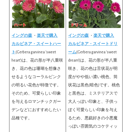
イングの森
・
楽天で購入
イングの森
・
楽天で購入
カルビネア・スイートハー
カルビネア・スイートドリ
ト
(Gerbera garvinea ‘sweet
ーム
(Gerbera garvinea ‘sweet
heart’)は、花の形が半八重咲
dream’)は、花の形が半八重
き、花の色は珊瑚を想像さ
咲き、花の色は舌状花が明
せるようなコーラルピンク
度がやや低い濃い桃色、筒
の明るい花色が特徴です。
状花は黒色(暗色)です。桃色
そのため、可愛らしい印象
と黒色は、ミステリアスで
を与えるロマンチックガー
大人っぽい印象と、子供っ
デンなどにおすすめしたい
ぽく可愛らしい印象を与え
品種です。
るため、悪戯好きの小悪魔
っぽい雰囲気のコケティッ