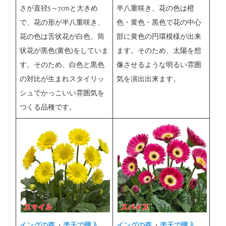
さが直径5～7cmと大きめ
半八重咲き、花の色は橙
で、花の形が半八重咲き、
色・黄色・黒色で花の中心
花の色は舌状花が白色、筒
部に黄色の円環模様が出来
状花が黒色(黄色)をしていま
ます。そのため、太陽を想
す。そのため、白色と黒色
像させるような明るい雰囲
の対比が生まれスタイリッ
気を演出出来ます。
シュでかっこいい雰囲気を
つくる品種です。
イングの森
・
楽天で購入
イングの森
・
楽天で購入