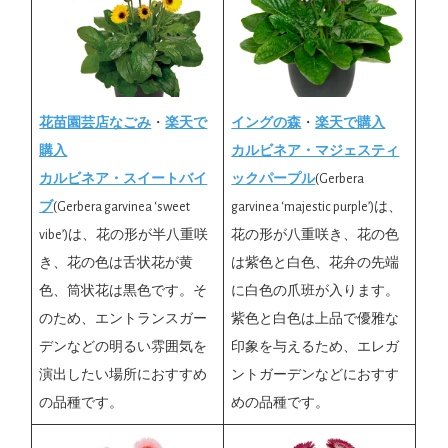
花苗園芸店なごみ
・
楽天で
イングの森
・
楽天で購入
購入
カルビネア・マジェスティ
カルビネア・スイートバイ
ックパープル
(Gerbera
ブ
(Gerbera garvinea ‘sweet
garvinea ‘majestic purple’)は、
vibe’)は、花の形が半八重咲
花の形が八重咲き、花の色
き、花の色は舌状花が黄
は紫色と白色、花弁の先端
色、筒状花は黒色です。そ
に白色の爪班が入ります。
のため、エントランスガー
紫色と白色は上品で優雅な
デンなどの明るい雰囲気を
印象を与えるため、エレガ
演出したい場所におすすめ
ントガーデンなどにおすす
の品種です。
めの品種です。