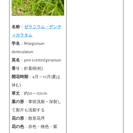
名称
：
ゼラニウム・デンテ
ィカラタム
学名
：Pelargonium
denticulatum
英名
：pine scented geranium
香り
：針葉樹(松)
開花時期
：4月～10月(夏は
休む)
草丈
：約50～150cm
葉の形
：掌状浅裂～深裂し
て裂片も浅裂する
花の形
：散形花序
花の色
：赤色・桃色・紫