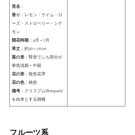
英名
：
香り
：レモン・ライム・ロ
ーズ・ストロベリー・シナ
モン
開花時期
：4月～7月
草丈
：約30～70cm
葉の形
：腎形でふち部分が
掌状浅裂～中裂
花の形
：散形花序
花の色
：桃色
備考
：クリスプム(P.crispum)
を由来とする雑種
フルーツ系