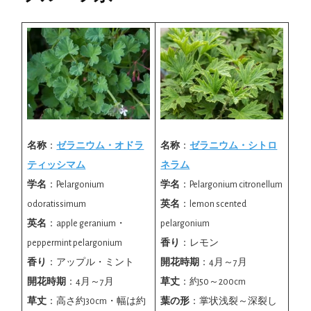
名称
：
ゼラニウム・オドラ
名称
：
ゼラニウム・シトロ
ティッシマム
ネラム
学名
：Pelargonium
学名
：Pelargonium citronellum
odoratissimum
英名
：lemon scented
英名
：apple geranium・
pelargonium
peppermint pelargonium
香り
：レモン
香り
：アップル・ミント
開花時期
：4月～7月
開花時期
：4月～7月
草丈
：約50～200cm
草丈
：高さ約30cm・幅は約
葉の形
：掌状浅裂～深裂し