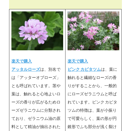
楽天で購入
楽天で購入
アッタルローズ
は、別名で
ピンク カピタツム
は、葉に
は「アッターオブローズ」
触れると繊細なローズの香
とも呼ばれています。茎や
りがすることから、一般的
葉は、触れると心地よいロ
にローズゼラニウムと呼ば
ーズの香りが広がるためロ
れています。ピンク カピタ
ーズゼラニウムに分類され
ツムの特徴は、葉が小振り
ており、ゼラニウム油の原
で可愛らしく、葉の形が円
料として精油が抽出された
錐形でふち部分が浅く裂け