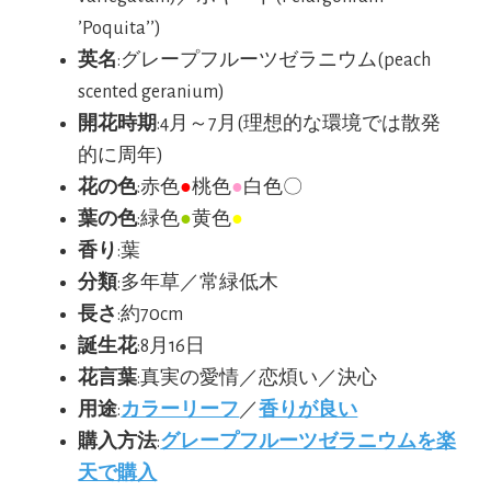
’Poquita’’)
英名
:グレープフルーツゼラニウム(peach
scented geranium)
開花時期
:4月～7月(理想的な環境では散発
的に周年)
花の色
:赤色
●
桃色
●
白色〇
葉の色
:緑色
●
黄色
●
香り
:葉
分類
:多年草／常緑低木
長さ
:約70cm
誕生花
:8月16日
花言葉
:真実の愛情／恋煩い／決心
用途
:
カラーリーフ
／
香りが良い
購入方法
:
グレープフルーツゼラニウムを楽
天で購入