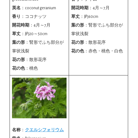
英名
：coconut geranium
開花時期
：4月～7月
香り
：ココナッツ
草丈
：約60cm
開花時期
：4月～7月
葉の形
：腎形でふち部分が
草丈
：約20～50cm
掌状浅裂
葉の形
：腎形でふち部分が
花の形
：散形花序
掌状浅裂
花の色
：赤色・桃色・白色
花の形
：散形花序
花の色
：桃色
名称
：
クエルシフォリウム