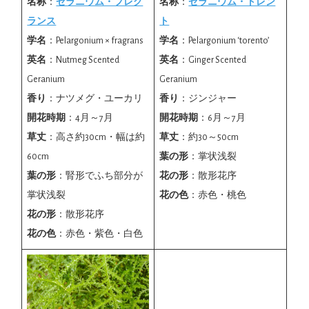
名称
：
ゼラニウム・フレグ
名称
：
ゼラニウム・トレン
ランス
ト
学名
：Pelargonium × fragrans
学名
：Pelargonium ‘torento’
英名
：Nutmeg Scented
英名
：Ginger Scented
Geranium
Geranium
香り
：ナツメグ・ユーカリ
香り
：ジンジャー
開花時期
：4月～7月
開花時期
：6月～7月
草丈
：高さ約30cm・幅は約
草丈
：約30～50cm
60cm
葉の形
：掌状浅裂
葉の形
：腎形でふち部分が
花の形
：散形花序
掌状浅裂
花の色
：赤色・桃色
花の形
：散形花序
花の色
：赤色・紫色・白色