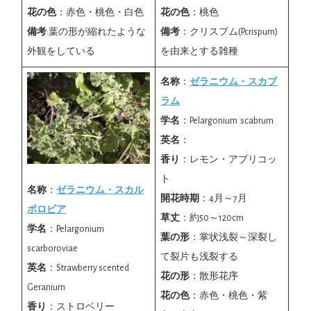
花の色
：赤色・桃色・白色
花の色
：桃色
備考
:葉の形が縮れたような
備考
：クリスプム(P.crispum)
外観をしている
を由来とする雑種
名称
：
ゼラニウム・スカブ
ラム
学名
：Pelargonium scabrum
英名
：
香り
：レモン・アプリコッ
ト
名称
：
ゼラニウム・スカル
開花時期
：4月～7月
ボロビア
草丈
：約50～120cm
学名
：Pelargonium
葉の形
：掌状浅裂～深裂し
scarboroviae
て裂片も浅裂する
英名
：Strawberry scented
花の形
：散形花序
Geranium
花の色
：赤色・桃色・紫
香り
：ストロベリー