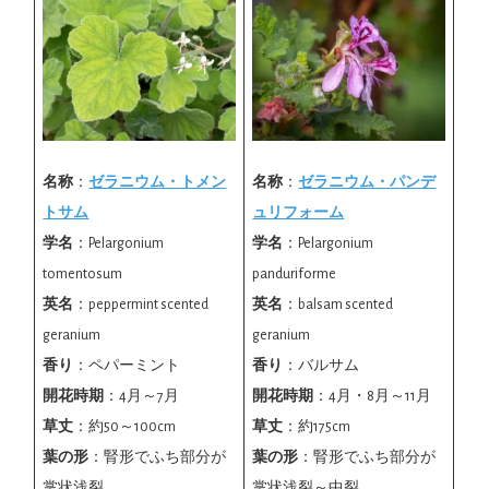
名称
：
ゼラニウム・トメン
名称
：
ゼラニウム・パンデ
トサム
ュリフォーム
学名
：Pelargonium
学名
：Pelargonium
tomentosum
panduriforme
英名
：peppermint scented
英名
：balsam scented
geranium
geranium
香り
：ペパーミント
香り
：バルサム
開花時期
：4月～7月
開花時期
：4月・8月～11月
草丈
：約50～100cm
草丈
：約175cm
葉の形
：腎形でふち部分が
葉の形
：腎形でふち部分が
掌状浅裂
掌状浅裂～中裂