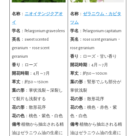
名称
：
ニオイテンジクアオ
名称
：
ゼラニウム・カピタ
イ
ツム
学名
：Pelargonium graveolens
学名
：Pelargonium capitatum
英名
：sweet scented
英名
：rose scent geranium・
geranium・rose scent
rose geranium
geranium
香り
：ローズ・甘い香り
香り
：ローズ
開花時期
：4月～7月
開花時期
：4月～7月
草丈
：約50～100cm
草丈
：約50～150cm
葉の形
：腎形でふち部分が
葉の形
：掌状浅裂～深裂し
掌状浅裂
て裂片も浅裂する
花の形
：散形花序
花の形
：散形花序
花の色
：桃色・赤色・紫
花の色
：桃色・紫色・白色
色・白色
備考
:植物から抽出される精
備考
:植物から抽出される精
油はゼラニウム油の生産に
油はゼラニウム油の生産に