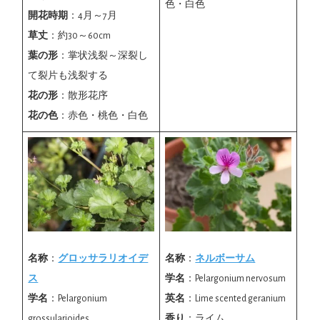
色・白色
開花時期
：4月～7月
草丈
：約30～60cm
葉の形
：掌状浅裂～深裂し
て裂片も浅裂する
花の形
：散形花序
花の色
：赤色・桃色・白色
名称
：
グロッサラリオイデ
名称
：
ネルボーサム
ス
学名
：Pelargonium nervosum
学名
：Pelargonium
英名
：Lime scented geranium
grossularioides
香り
：ライム