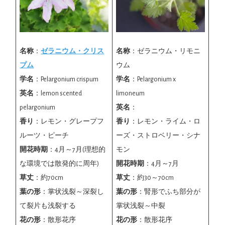
名称
：
ゼラニウム・クリス
名称
：ゼラニウム・リモニ
プム
ウム
学名
：Pelargonium crispum
学名
：Pelargonium x
英名
：lemon scented
limoneum
pelargonium
英名
：
香り
：レモン・グレープフ
香り
：レモン・ライム・ロ
ルーツ・ピーチ
ーズ・ストロベリー・シナ
開花時期
：4月～7月(理想的
モン
な環境では散発的に周年)
開花時期
：4月～7月
草丈
：約70cm
草丈
：約30～70cm
葉の形
：掌状浅裂～深裂し
葉の形
：腎形でふち部分が
て裂片も浅裂する
掌状浅裂～中裂
花の形
：散形花序
花の形
：散形花序