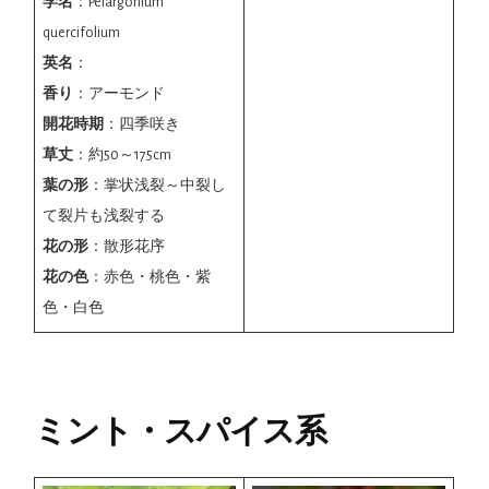
学名
：Pelargonium
quercifolium
英名
：
香り
：アーモンド
開花時期
：四季咲き
草丈
：約50～175cm
葉の形
：掌状浅裂～中裂し
て裂片も浅裂する
花の形
：散形花序
花の色
：赤色・桃色・紫
色・白色
ミント・スパイス系