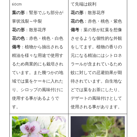
60cm
て先端は鋭利
葉の形
：腎形でふち部分が
花の形
：散形花序
掌状浅裂～中裂
花の色
：赤色・桃色・紫色
花の形
：散形花序
備考
：葉の形が紅葉を想像
花の色
：赤色・桃色・白色
させるような個性的な外観
備考
：植物から抽出される
をしてます。植物の香りの
精油を様々な用途で使用す
元になる精油にはシトロネ
るため商業的にも栽培され
ラールが含まれているため
ています。また幾つかの地
蚊に対しての忌避効果が期
域では葉をケーキに入れた
待されています。自生地な
り、シロップの風味付けに
どでは葉をお茶にしたり、
使用する事があるようで
デザートの風味付けとして
す。
使用される事があります。