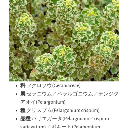
科
:フクロソウ(Geraniaceae
)
属
:ゼラニウム／ペラルゴニウム／テンジク
アオイ(Pelargonium)
種
:クリスプム(Pelargonium crispum)
品種
:バリエガータ(Pelargonium Crispum
variegatum)／ポキート(Pelargonium