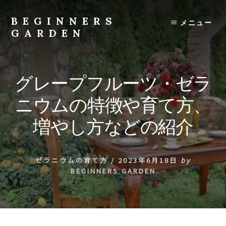
Skip
to
BEGINNERS
メニュー
content
GARDEN
植
物
の
グレープフルーツ・ゼラ
種
類
ニウムの特徴や育て方、
や
育
増やし方などの紹介
て
方
の
ゼラニウムの育て方
/
2023年6月18日
by
紹
BEGINNERS GARDEN
介
を
行
い