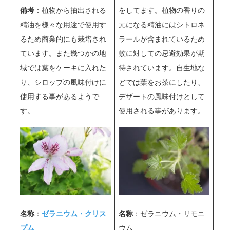
備考
：植物から抽出される
をしてます。植物の香りの
精油を様々な用途で使用す
元になる精油にはシトロネ
るため商業的にも栽培され
ラールが含まれているため
ています。また幾つかの地
蚊に対しての忌避効果が期
域では葉をケーキに入れた
待されています。自生地な
り、シロップの風味付けに
どでは葉をお茶にしたり、
使用する事があるようで
デザートの風味付けとして
す。
使用される事があります。
名称
：
ゼラニウム・クリス
名称
：ゼラニウム・リモニ
プム
ウム