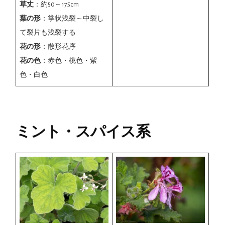
草丈
：約50～175cm
葉の形
：掌状浅裂～中裂し
て裂片も浅裂する
花の形
：散形花序
花の色
：赤色・桃色・紫
色・白色
ミント・スパイス系