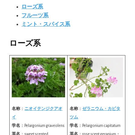
ローズ系
フルーツ系
ミント・スパイス系
ローズ系
名称
：
ゼラニウム・カピタ
名称
：
ニオイテンジクアオ
ツム
イ
学名
：Pelargonium capitatum
学名
：Pelargonium graveolens
英名
：rose scent geranium・
英名
：sweet scented