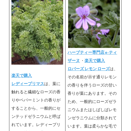
ハーブティー専門店 e-ティ
ザーヌ
・
楽天で購入
ロバーズ レモン ローズ
は、
楽天で購入
その名前が示す通りレモン
レディープリマス
は、葉に
の香りを伴うローズの甘い
触れると繊細なローズの香
香りが葉にあります。その
りやペパーミントの香りが
ため、一般的にローズゼラ
することから、一般的にセ
ニウムまたはしばしばレモ
ンテッドゼラニウムと呼ば
ンゼラニウムに分類されて
れています。レディープリ
います。葉は柔らかな毛で