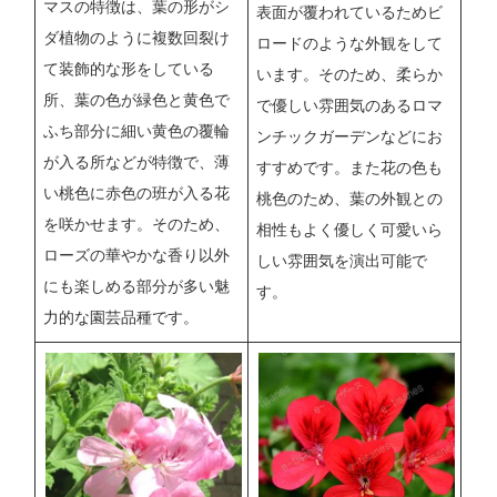
マスの特徴は、葉の形がシ
表面が覆われているためビ
ダ植物のように複数回裂け
ロードのような外観をして
て装飾的な形をしている
います。そのため、柔らか
所、葉の色が緑色と黄色で
で優しい雰囲気のあるロマ
ふち部分に細い黄色の覆輪
ンチックガーデンなどにお
が入る所などが特徴で、薄
すすめです。また花の色も
い桃色に赤色の班が入る花
桃色のため、葉の外観との
を咲かせます。そのため、
相性もよく優しく可愛いら
ローズの華やかな香り以外
しい雰囲気を演出可能で
にも楽しめる部分が多い魅
す。
力的な園芸品種です。