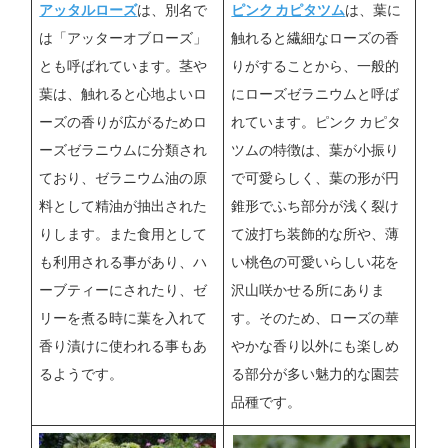
アッタルローズ
は、別名で
ピンク カピタツム
は、葉に
は「アッターオブローズ」
触れると繊細なローズの香
とも呼ばれています。茎や
りがすることから、一般的
葉は、触れると心地よいロ
にローズゼラニウムと呼ば
ーズの香りが広がるためロ
れています。ピンク カピタ
ーズゼラニウムに分類され
ツムの特徴は、葉が小振り
ており、ゼラニウム油の原
で可愛らしく、葉の形が円
料として精油が抽出された
錐形でふち部分が浅く裂け
りします。また食用として
て波打ち装飾的な所や、薄
も利用される事があり、ハ
い桃色の可愛いらしい花を
ーブティーにされたり、ゼ
沢山咲かせる所にありま
リーを煮る時に葉を入れて
す。そのため、ローズの華
香り漬けに使われる事もあ
やかな香り以外にも楽しめ
るようです。
る部分が多い魅力的な園芸
品種です。