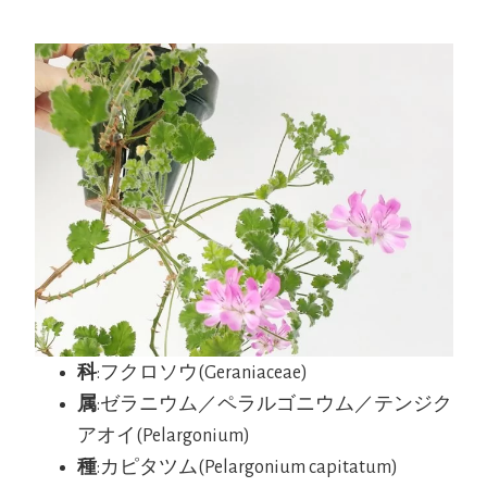
科
:フクロソウ(Geraniaceae
)
属
:ゼラニウム／ペラルゴニウム／テンジク
アオイ(Pelargonium)
種
:カピタツム(Pelargonium capitatum)