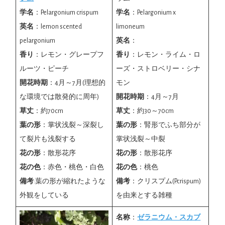
学名
：Pelargonium crispum
学名
：Pelargonium x
英名
：lemon scented
limoneum
pelargonium
英名
：
香り
：レモン・グレープフ
香り
：レモン・ライム・ロ
ルーツ・ピーチ
ーズ・ストロベリー・シナ
開花時期
：4月～7月(理想的
モン
な環境では散発的に周年)
開花時期
：4月～7月
草丈
：約70cm
草丈
：約30～70cm
葉の形
：掌状浅裂～深裂し
葉の形
：腎形でふち部分が
て裂片も浅裂する
掌状浅裂～中裂
花の形
：散形花序
花の形
：散形花序
花の色
：赤色・桃色・白色
花の色
：桃色
備考
:葉の形が縮れたような
備考
：クリスプム(P.crispum)
外観をしている
を由来とする雑種
名称
：
ゼラニウム・スカブ