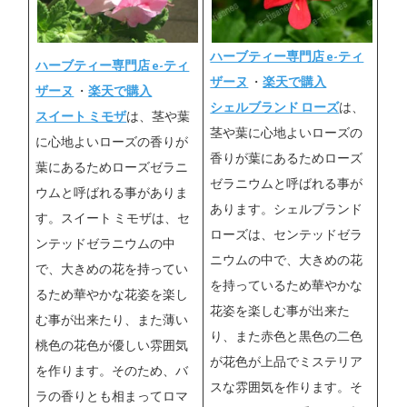
ハーブティー専門店 e-ティ
ハーブティー専門店 e-ティ
ザーヌ
・
楽天で購入
ザーヌ
・
楽天で購入
シェルブランド ローズ
は、
スイート ミモザ
は、茎や葉
茎や葉に心地よいローズの
に心地よいローズの香りが
香りが葉にあるためローズ
葉にあるためローズゼラニ
ゼラニウムと呼ばれる事が
ウムと呼ばれる事がありま
あります。シェルブランド
す。スイート ミモザは、セ
ローズは、センテッドゼラ
ンテッドゼラニウムの中
ニウムの中で、大きめの花
で、大きめの花を持ってい
を持っているため華やかな
るため華やかな花姿を楽し
花姿を楽しむ事が出来た
む事が出来たり、また薄い
り、また赤色と黒色の二色
桃色の花色が優しい雰囲気
が花色が上品でミステリア
を作ります。そのため、バ
スな雰囲気を作ります。そ
ラの香りとも相まってロマ