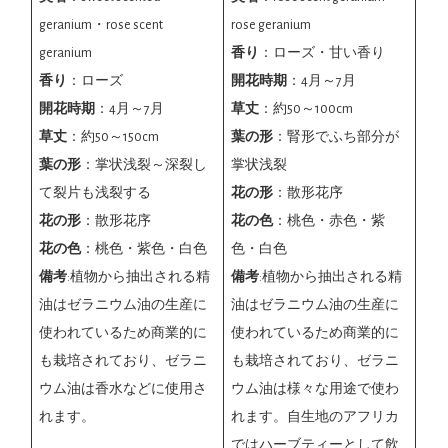
rose geranium
geranium・rose scent
香り
：ローズ・甘い香り
geranium
開花時期
：4月～7月
香り
：ローズ
草丈
：約50～100cm
開花時期
：4月～7月
葉の形
：腎形でふち部分が
草丈
：約50～150cm
掌状浅裂
葉の形
：掌状浅裂～深裂し
花の形
：散形花序
て裂片も浅裂する
花の色
：桃色・赤色・紫
花の形
：散形花序
色・白色
花の色
：桃色・紫色・白色
備考
:植物から抽出される精
備考
:植物から抽出される精
油はゼラニウム油の生産に
油はゼラニウム油の生産に
使われているため商業的に
使われているため商業的に
も栽培されており、ゼラニ
も栽培されており、ゼラニ
ウム油は様々な用途で使わ
ウム油は香水などに使用さ
れます。自生地のアフリカ
れます。
ではハーブティーとして飲