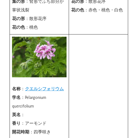
葉の形
：腎形でふち部分が
花の形
：散形花序
掌状浅裂
花の色
：赤色・桃色・白色
花の形
：散形花序
花の色
：桃色
名称
：
クエルシフォリウム
学名
：Pelargonium
quercifolium
英名
：
香り
：アーモンド
開花時期
：四季咲き