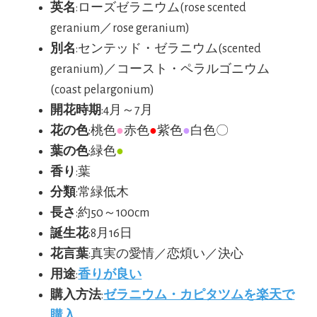
英名
:ローズゼラニウム(rose scented
geranium／rose geranium)
別名
:センテッド・ゼラニウム(scented
geranium)／コースト・ペラルゴニウム
(coast pelargonium)
開花時期
:4月～7月
花の色
:桃色
●
赤色
●
紫色
●
白色〇
葉の色
:緑色
●
香り
:葉
分類
:常緑低木
長さ
:約50～100cm
誕生花
:8月16日
花言葉
:真実の愛情／恋煩い／決心
用途
:
香りが良い
購入方法
:
ゼラニウム・カピタツムを楽天で
購入