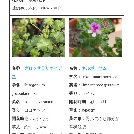
花の形
：散形花序
花の色
：赤色・桃色・白色
名称
：
グロッサラリオイデ
名称
：
ネルボーサム
ス
学名
：Pelargonium nervosum
学名
：Pelargonium
英名
：Lime scented geranium
grossularioides
香り
：ライム
英名
：coconut geranium
開花時期
：4月～7月
香り
：ココナッツ
草丈
：約60cm
開花時期
：4月～7月
葉の形
：腎形でふち部分が
草丈
：約20～50cm
掌状浅裂