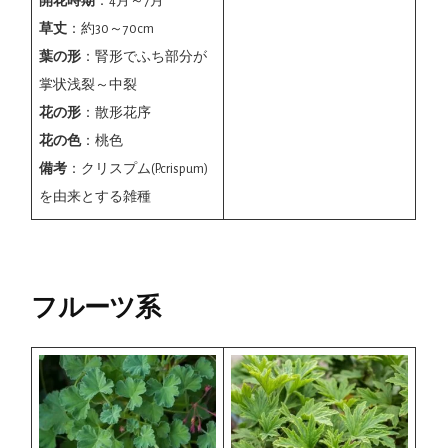
開花時期
：4月～7月
草丈
：約30～70cm
葉の形
：腎形でふち部分が
掌状浅裂～中裂
花の形
：散形花序
花の色
：桃色
備考
：クリスプム(P.crispum)
を由来とする雑種
フルーツ系