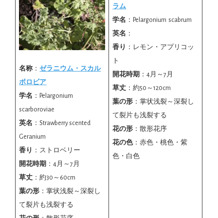
ラム
学名
：Pelargonium scabrum
英名
：
香り
：レモン・アプリコッ
ト
名称
：
ゼラニウム・スカル
開花時期
：4月～7月
ボロビア
草丈
：約50～120cm
学名
：Pelargonium
葉の形
：掌状浅裂～深裂し
scarboroviae
て裂片も浅裂する
英名
：Strawberry scented
花の形
：散形花序
Geranium
花の色
：赤色・桃色・紫
香り
：ストロベリー
色・白色
開花時期
：4月～7月
草丈
：約30～60cm
葉の形
：掌状浅裂～深裂し
て裂片も浅裂する