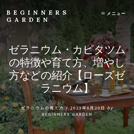
Skip
to
BEGINNERS
メニュー
content
GARDEN
植
物
の
ゼラニウム・カピタツム
種
類
の特徴や育て方、増やし
や
育
方などの紹介【ローズゼ
て
方
ラニウム】
の
紹
介
ゼラニウムの育て方
/
2023年6月20日
by
を
BEGINNERS GARDEN
行
い