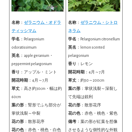
名称
：
ゼラニウム・オドラ
名称
：
ゼラニウム・シトロ
ティッシマム
ネラム
学名
：Pelargonium
学名
：Pelargonium citronellum
odoratissimum
英名
：lemon scented
英名
：apple geranium・
pelargonium
peppermint pelargonium
香り
：レモン
香り
：アップル・ミント
開花時期
：4月～7月
開花時期
：4月～7月
草丈
：約50～200cm
草丈
：高さ約30cm・幅は約
葉の形
：掌状浅裂～深裂し
60cm
て先端は鋭利
葉の形
：腎形でふち部分が
花の形
：散形花序
掌状浅裂～中裂
花の色
：赤色・桃色・紫色
花の形
：散形花序
備考
：葉の形が紅葉を想像
花の色
：赤色・桃色・白色
させるような個性的な外観