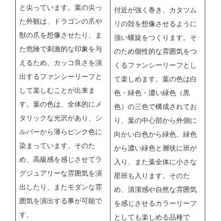
と尖っています。葉の尖っ
付近が強く巻き、カタツム
た外観は、ドラゴンの爪や
リの殻を想像させるように
獣の爪を想像させたり、ま
強い螺旋をつくります。そ
た危険で刺激的な印象を与
のため個性的な雰囲気をつ
えるため、カッコ良さを演
くるファンシーリーフとし
出するファンシーリーフと
て楽しめます。葉の色は白
して楽しむことが出来ま
色・緑色・濃い緑色（黒
す。葉の色は、全体的にメ
色）の三色で構成されてお
タリックな光沢があり、シ
り、葉の中心部から外側に
ルバーから薄らピンク色に
向かい白色から緑色、緑色
染まっています。そのた
から濃い緑色と層状に班が
め、高級感を感じさせてラ
入り、また葉全体に小さな
グジュアリーな雰囲気を演
星班も入ります。そのた
出したり、またモダンな雰
め、清潔感や自然な雰囲気
囲気を演出する事が可能で
を感じさせるカラーリーフ
す。
としても楽しめる品種で