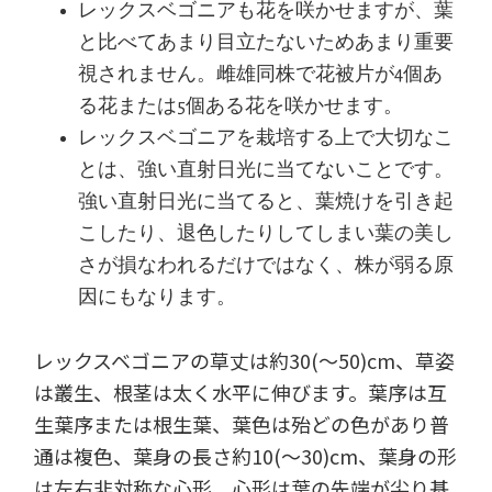
レックスベゴニアも花を咲かせますが、葉
と比べてあまり目立たないためあまり重要
視されません。雌雄同株で花被片が4個あ
る花または5個ある花を咲かせます。
レックスベゴニアを栽培する上で大切なこ
とは、強い直射日光に当てないことです。
強い直射日光に当てると、葉焼けを引き起
こしたり、退色したりしてしまい葉の美し
さが損なわれるだけではなく、株が弱る原
因にもなります。
レックスベゴニアの草丈は約30(～50)cm、草姿
は叢生、根茎は太く水平に伸びます。葉序は互
生葉序または根生葉、葉色は殆どの色があり普
通は複色、葉身の長さ約10(～30)cm、葉身の形
は左右非対称な心形、心形は葉の先端が尖り基