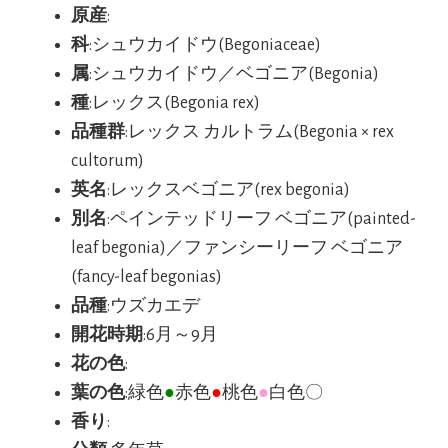
原産
:
科
:シュウカイドウ(Begoniaceae)
属
:シュウカイドウ／ベゴニア(Begonia)
種
:レックス(Begonia rex)
品種群
:レックス カルトラム(Begonia × rex
cultorum)
英名
:レックスベゴニア(rex begonia)
別名
:ペインテッドリーフ ベゴニア(painted-
leaf begonia)／ファンシーリーフ ベゴニア
(fancy-leaf begonias)
品種
:ウズカエデ
開花時期
:6月～9月
花の色
:
葉の色
:緑色
●
赤色
●
桃色
●
白色〇
香り
: