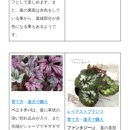
フとして楽しめます。ま
た、葉の裏面は赤色をして
いる事から、葉縁部分が赤
色になる事もあるようで
す。
育て方
・
楽天で購入
ベニトチバ
は、葉に掌状の
レイテストプランツ
深い切れ込みが入り、また
育て方
・
楽天で購入
先端がシャープでギザギザ
ファンタジー
は、 葉の基部