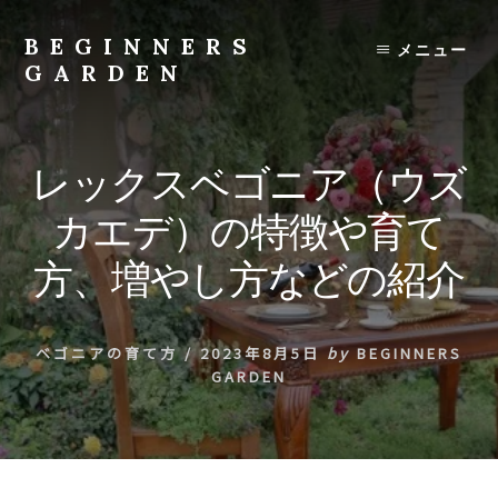
Skip
to
BEGINNERS
メニュー
content
GARDEN
植
物
の
レックスベゴニア（ウズ
種
類
カエデ）の特徴や育て
や
育
方、増やし方などの紹介
て
方
の
ベゴニアの育て方
/
2023年8月5日
by
BEGINNERS
紹
GARDEN
介
を
行
い