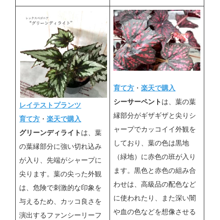
育て方
・
楽天で購入
シーサーペント
は、葉の葉
レイテストプランツ
縁部分がギザギザと尖りシ
育て方
・
楽天で購入
ャープでカッコイイ外観を
グリーンディライト
は、葉
しており、葉の色は黒地
の葉縁部分に強い切れ込み
（緑地）に赤色の班が入り
が入り、先端がシャープに
ます。黒色と赤色の組み合
尖ります。葉の尖った外観
わせは、高級品の配色など
は、危険で刺激的な印象を
に使われたり、また深い闇
与えるため、カッコ良さを
や血の色などを想像させる
演出するファンシーリーフ