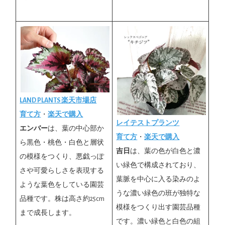
LAND PLANTS 楽天市場店
育て方
・
楽天で購入
レイテストプランツ
エンバー
は、葉の中心部か
育て方
・
楽天で購入
ら黒色・桃色・白色と層状
吉日
は、葉の色が白色と濃
の模様をつくり、悪戯っぽ
い緑色で構成されており、
さや可愛らしさを表現する
葉脈を中心に入る染みのよ
ような葉色をしている園芸
うな濃い緑色の班が独特な
品種です。株は高さ約25cm
模様をつくり出す園芸品種
まで成長します。
です。濃い緑色と白色の組