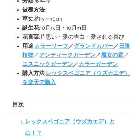
分類
:多年草
被覆方法
:
草丈
:約15～30cm
誕生花
:10月13日・10月31日
花言葉
:片思い・愛の告白・愛される喜び
用途
:
カラーリーフ
／
グランドカバー
／
日陰
植物
／
アンティークガーデン
／
魔女の庭
／
エスニックガーデン
／
カラーガーデン
購入方法
:
レックスベゴニア（ウズカエデ）
を楽天で購入
目次
レックスベゴニア（ウズカエデ）と
は！？