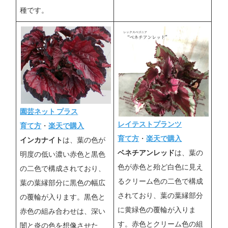
種です。
園芸ネット プラス
レイテストプランツ
育て方
・
楽天で購入
育て方
・
楽天で購入
インカナイト
は、葉の色が
ベネチアンレッド
は、葉の
明度の低い濃い赤色と黒色
色が赤色と殆ど白色に見え
の二色で構成されており、
るクリーム色の二色で構成
葉の葉縁部分に黒色の幅広
されており、葉の葉縁部分
の覆輪が入ります。黒色と
に黄緑色の覆輪が入りま
赤色の組み合わせは、深い
す。赤色とクリーム色の組
闇と炎の色を想像させた