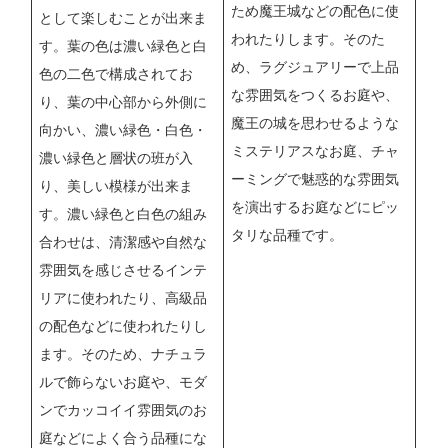
ため魔王城などの配色に使
として楽しむことが出来ま
われたりします。そのた
す。葉の色は濃い緑色と白
め、ラグジュアリーで上品
色の二色で構成されてお
な雰囲気をつくるお庭や、
り、葉の中心部から外側に
魔王の城を思わせるような
向かい、濃い緑色・白色・
ミステリアスなお庭、チャ
濃い緑色と層状の班が入
ーミングで魅惑的な雰囲気
り、美しい模様が出来ま
を演出するお庭などにピッ
す。濃い緑色と白色の組み
タリな品種です。
合わせは、清潔感や自然な
雰囲気を感じさせるインテ
リアに使われたり、高級品
の配色などに使われたりし
ます。そのため、ナチュラ
ルで飾らないお庭や、モダ
ンでカッコイイ雰囲気のお
庭などによく合う品種にな