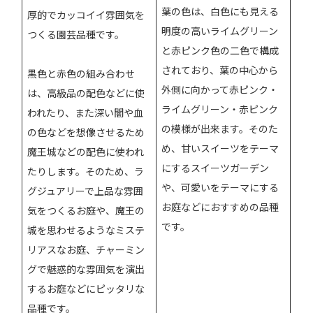
葉の色は、白色にも見える
厚的でカッコイイ雰囲気を
明度の高いライムグリーン
つくる園芸品種です。
と赤ピンク色の二色で構成
されており、葉の中心から
黒色と赤色の組み合わせ
外側に向かって赤ピンク・
は、高級品の配色などに使
ライムグリーン・赤ピンク
われたり、また深い闇や血
の模様が出来ます。そのた
の色などを想像させるため
め、甘いスイーツをテーマ
魔王城などの配色に使われ
にするスイーツガーデン
たりします。そのため、ラ
や、可愛いをテーマにする
グジュアリーで上品な雰囲
お庭などにおすすめの品種
気をつくるお庭や、魔王の
です。
城を思わせるようなミステ
リアスなお庭、チャーミン
グで魅惑的な雰囲気を演出
するお庭などにピッタリな
品種です。