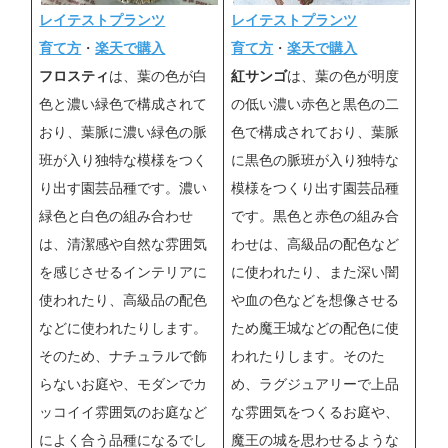
レイテストプランツ
レイテストプランツ
育て方
・
楽天で購入
育て方
・
楽天で購入
フロスティ
は、葉の色が白
紅サンゴ
は、葉の色が明度
色と濃い緑色で構成されて
の低い濃い赤色と黒色の二
おり、葉脈に濃い緑色の脈
色で構成されており、葉脈
班が入り独特な模様をつく
に黒色の脈班が入り独特な
り出す園芸品種です。濃い
模様をつくり出す園芸品種
緑色と白色の組み合わせ
です。黒色と赤色の組み合
は、清潔感や自然な雰囲気
わせは、高級品の配色など
を感じさせるインテリアに
に使われたり、また深い闇
使われたり、高級品の配色
や血の色などを想像させる
などに使われたりします。
ため魔王城などの配色に使
そのため、ナチュラルで飾
われたりします。そのた
らないお庭や、モダンでカ
め、ラグジュアリーで上品
ッコイイ雰囲気のお庭など
な雰囲気をつくるお庭や、
によく合う品種になるでし
魔王の城を思わせるような