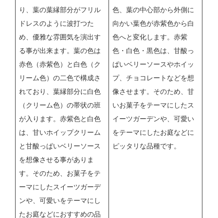
り、葉の葉縁部分がフリル
色、葉の中心部から外側に
ドレスのように波打つた
向かい葉色が赤紫色から白
め、優雅な雰囲気を演出す
色へと変化します。赤紫
る事が出来ます。葉の色は
色・白色・黒色は、甘酸っ
赤色（赤紫色）と白色（ク
ぱいベリーソースやホイッ
リーム色）の二色で構成さ
プ、チョコレートなどを想
れており、葉縁部分に白色
像させます。そのため、甘
（クリーム色）の帯状の班
いお菓子をテーマにしたス
が入ります。赤紫色と白色
イーツガーデンや、可愛い
は、甘いホイップクリーム
をテーマにしたお庭などに
と甘酸っぱいベリーソース
ピッタリな品種です。
を想像させる事がありま
す。そのため、お菓子をテ
ーマにしたスイーツガーデ
ンや、可愛いをテーマにし
たお庭などにおすすめの品