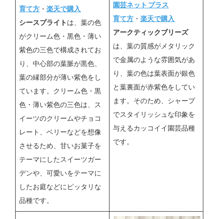
園芸ネット プラス
育て方
・
楽天で購入
育て方
・
楽天で購入
シースプライト
は、葉の色
アークティックブリーズ
がクリーム色・黒色・薄い
は、葉の質感がメタリック
紫色の三色で構成されてお
で金属のような雰囲気があ
り、中心部の葉脈が黒色、
り、葉の色は葉表面が銀色
葉の縁部分が薄い紫色をし
と葉裏面が赤紫色をしてい
ています。クリーム色・黒
ます。そのため、シャープ
色・薄い紫色の三色は、ス
でスタイリッシュな印象を
イーツのクリームやチョコ
与えるカッコイイ園芸品種
レート、ベリーなどを想像
です。
させるため、甘いお菓子を
テーマにしたスイーツガー
デンや、可愛いをテーマに
したお庭などにピッタリな
品種です。