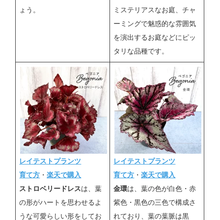
ょう。
ミステリアスなお庭、チャ
ーミングで魅惑的な雰囲気
を演出するお庭などにピッ
タリな品種です。
レイテストプランツ
レイテストプランツ
育て方
・
楽天で購入
育て方
・
楽天で購入
ストロベリードレス
は、葉
金環
は、葉の色が白色・赤
の形がハートを思わせるよ
紫色・黒色の三色で構成さ
うな可愛らしい形をしてお
れており、葉の葉脈は黒