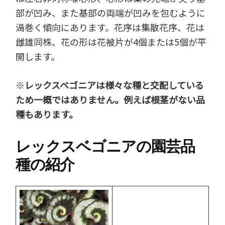
部が凹み、また基部の両端が凹みを包むように
渦巻く傾向にあります。花序は集散花序、花は
雌雄同株、花の形は花被片が4個または5個が平
開します。
※
レックスベゴニアは様々な種と交配している
ため一概ではありません。例えば根茎がない品
種もあります。
レックスベゴニアの園芸品
種の紹介