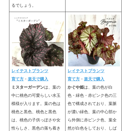
るでしょう。
レイテストプランツ
レイテストプランツ
育て方
・
楽天で購入
育て方
・
楽天で購入
ミスターガーデン
は、葉の
かぐや姫
は、葉の色が白
中に桃色の可愛らしい水玉
色・緑色・赤ピンク色の三
模様が入ります。葉の色は
色で構成されており、葉脈
桃色と黒色、桃色と黒色
が濃い緑色、葉の中心部か
は、桃色の子供っぽさや女
ら外側に赤ピンク色、葉全
性らしさ、黒色の落ち着き
然が白色をしており、しば