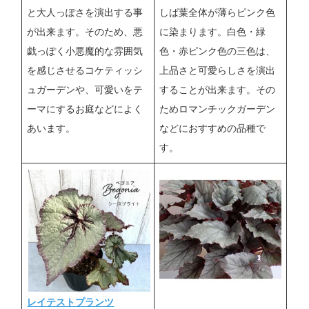
と大人っぽさを演出する事
しば葉全体が薄らピンク色
が出来ます。そのため、悪
に染まります。白色・緑
戯っぽく小悪魔的な雰囲気
色・赤ピンク色の三色は、
を感じさせるコケティッシ
上品さと可愛らしさを演出
ュガーデンや、可愛いをテ
することが出来ます。その
ーマにするお庭などによく
ためロマンチックガーデン
あいます。
などにおすすめの品種で
す。
レイテストプランツ