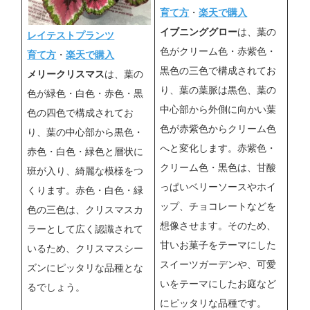
育て方
・
楽天で購入
イブニンググロー
は、葉の
レイテストプランツ
色がクリーム色・赤紫色・
育て方
・
楽天で購入
黒色の三色で構成されてお
メリークリスマス
は、葉の
り、葉の葉脈は黒色、葉の
色が緑色・白色・赤色・黒
中心部から外側に向かい葉
色の四色で構成されてお
色が赤紫色からクリーム色
り、葉の中心部から黒色・
へと変化します。赤紫色・
赤色・白色・緑色と層状に
クリーム色・黒色は、甘酸
班が入り、綺麗な模様をつ
っぱいベリーソースやホイ
くります。赤色・白色・緑
ップ、チョコレートなどを
色の三色は、クリスマスカ
想像させます。そのため、
ラーとして広く認識されて
甘いお菓子をテーマにした
いるため、クリスマスシー
スイーツガーデンや、可愛
ズンにピッタリな品種とな
いをテーマにしたお庭など
るでしょう。
にピッタリな品種です。