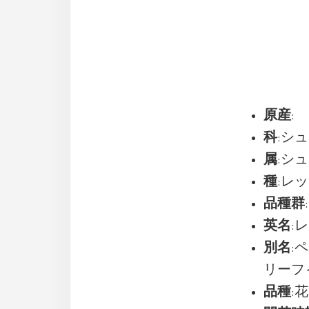
原産
:
科
:シュ
属
:シュ
種
:レック
品種群
英名
:レ
別名
:
リーフ ベゴ
品種
: