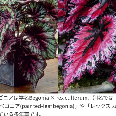
アは学名Begonia × rex cultorum、別名
ゴニア(painted-leaf begonia)」や「レック
ている多年草です。