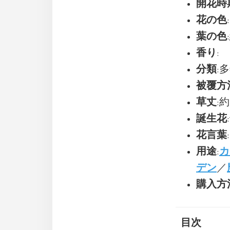
開花時
花の色
葉の色
香り
:
分類
:
被覆方
草丈
:約
誕生花
花言葉
用途
:
カ
デン
／
購入方
目次