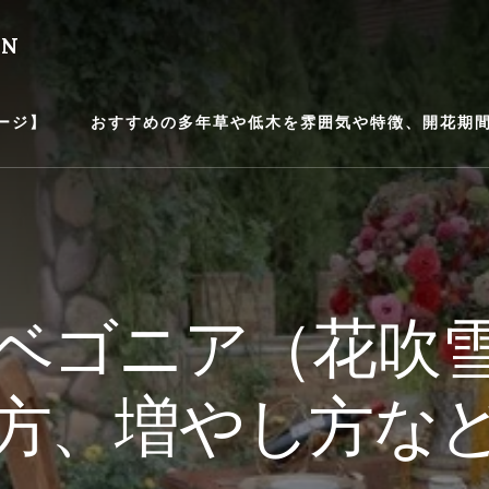
EN
ージ】
おすすめの多年草や低木を雰囲気や特徴、開花期間等
ベゴニア（花吹
方、増やし方な