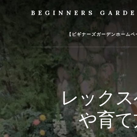
Skip
to
BEGINNERS GARD
content
植
物
の
【ビギナーズガーデンホームペ
種
類
や
育
て
方
の
レックス
紹
介
を
や育て
行
い
ま