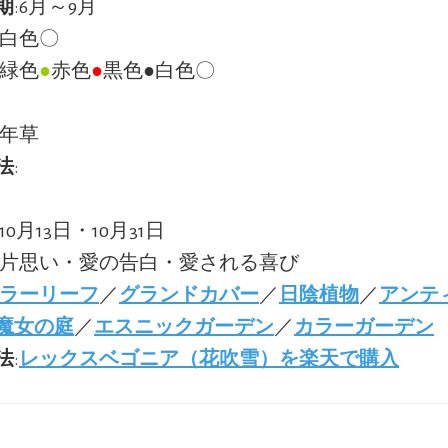
期
:6月～9月
:白色〇
:緑色
●
赤色
●
黒色●白色〇
多年草
法
:
:10月13日・10月31日
:片思い・愛の告白・愛される喜び
ラーリーフ
／
グランドカバー
／
日陰植物
／
アンテ
魔女の庭
／
エスニックガーデン
／
カラーガーデン
法
:
レックスベゴニア（花吹雪）を楽天で購入