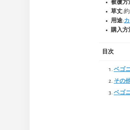
被覆方
草丈
:約
用途
:
カ
購入方
目次
ベゴ
その
ベゴ