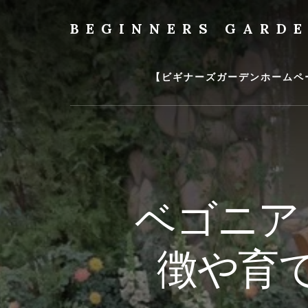
Skip
to
BEGINNERS GARD
content
植
物
の
【ビギナーズガーデンホームペ
種
類
や
育
て
方
の
ベゴニア
紹
介
を
徴や育
行
い
ま