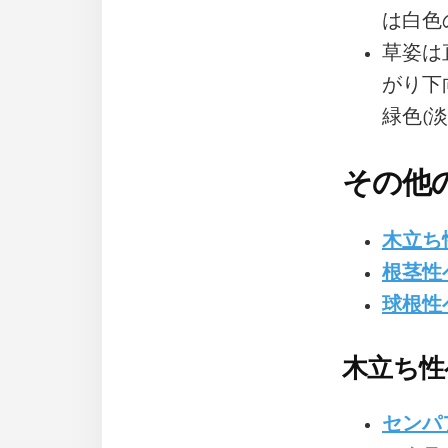
は白色
草姿は
がり下
緑色(
その他
木立ち
根茎性
球根性
木立ち性
センパ