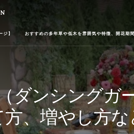
EN
ージ】
おすすめの多年草や低木を雰囲気や特徴、開花期間等
（ダンシングガ
て方、増やし方な