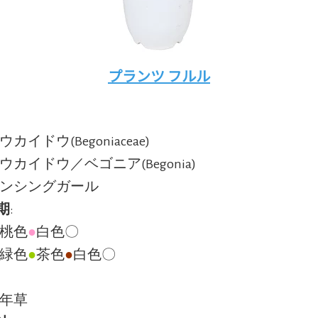
プランツ フルル
ウカイドウ(Begoniaceae)
ウカイドウ／ベゴニア(Begonia)
ダンシングガール
期
:
:桃色
●
白色〇
:緑色
●
茶色
●
白色〇
多年草