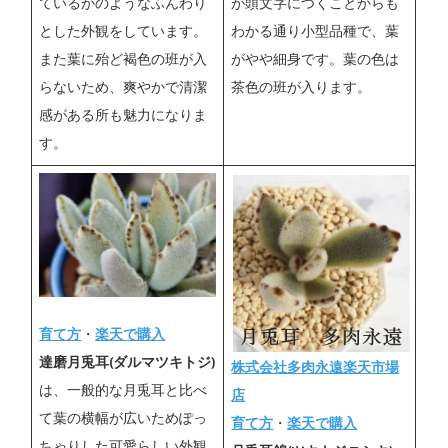
ているかのようなふんわり
が頭文字につくことからも
とした外観をしています。
わかる通り小型品種で、葉
また葉に殆ど褐色の班が入
がやや細身です。葉の色は
らないため、爽やかで清潔
茶色の班が入ります。
感がある所も魅力になりま
す。
育て方
・
楽天で購入
達磨月兎耳(ダルマツキトジ)
株式会社多肉永遠楽天市場
は、一般的な月兎耳と比べ
店
て葉の横幅が広いためぽっ
育て方
・
楽天で購入
ちゃりした可愛らしい外観