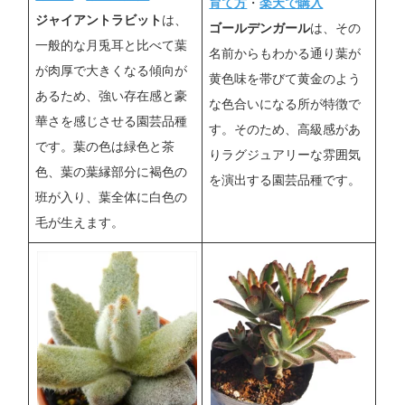
育て方
・
楽天で購入
ジャイアントラビット
は、
ゴールデンガール
は、その
一般的な月兎耳と比べて葉
名前からもわかる通り葉が
が肉厚で大きくなる傾向が
黄色味を帯びて黄金のよう
あるため、強い存在感と豪
な色合いになる所が特徴で
華さを感じさせる園芸品種
す。そのため、高級感があ
です。葉の色は緑色と茶
りラグジュアリーな雰囲気
色、葉の葉縁部分に褐色の
を演出する園芸品種です。
班が入り、葉全体に白色の
毛が生えます。