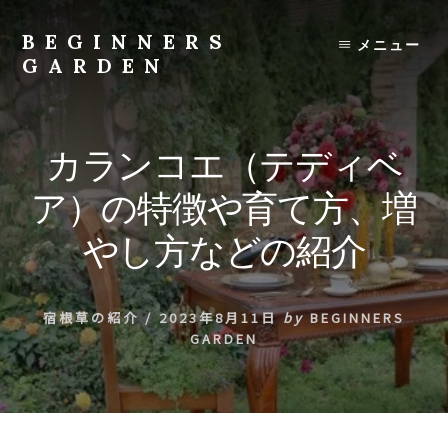
Skip
to
BEGINNERS
メニュー
content
GARDEN
植
物
の
カランコエ（テディベ
種
類
ア）の特徴や育て方、増
や
育
やし方などの紹介
て
方
の
宿根草の紹介
/
2023年8月11日
by
BEGINNERS
紹
GARDEN
介
を
行
い