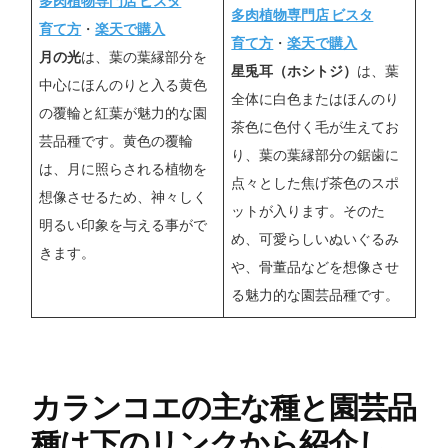
多肉植物専門店 ビスタ
多肉植物専門店 ビスタ
育て方
・
楽天で購入
育て方
・
楽天で購入
月の光
は、葉の葉縁部分を
星兎耳（ホシトジ）
は、葉
中心にほんのりと入る黄色
全体に白色またはほんのり
の覆輪と紅葉が魅力的な園
茶色に色付く毛が生えてお
芸品種です。黄色の覆輪
り、葉の葉縁部分の鋸歯に
は、月に照らされる植物を
点々とした焦げ茶色のスポ
想像させるため、神々しく
ットが入ります。そのた
明るい印象を与える事がで
め、可愛らしいぬいぐるみ
きます。
や、骨董品などを想像させ
る魅力的な園芸品種です。
カランコエの主な種と園芸品
種は下のリンクから紹介し