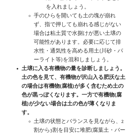
を入れましょう。
手のひらを開いても土の塊が崩れ
ず、指で押しても崩れる感じがない
場合は粘土質で水捌けが悪い土壌の
可能性があります。必要に応じて排
水性・通気性を高める用土(川砂・パ
ーライト等)を混和しましょう。
土壌に入る有機物の量を診断しましょう。
土の色を見て、有機物が沢山入る肥沃な土
の場合は有機物(腐植)が多く含むため土の
色が黒っぽくなります。一方で有機物(腐
植)が少ない場合は土の色が薄くなりま
す。
土壌の状態とバランスを見ながら、2
割から3割を目安に堆肥(腐葉土・バー