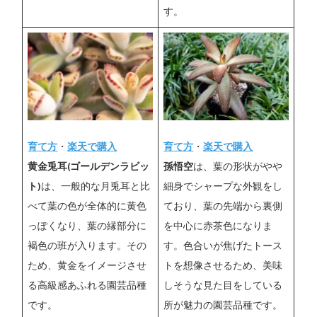
す。
育て方
・
楽天で購入
育て方
・
楽天で購入
黄金兎耳(ゴールデンラビッ
孫悟空
は、葉の形状がやや
ト)
は、一般的な月兎耳と比
細身でシャープな外観をし
べて葉の色が全体的に黄色
ており、葉の先端から裏側
っぽくなり、葉の縁部分に
を中心に赤茶色になりま
褐色の班が入ります。その
す。色合いが焦げたトース
ため、黄金をイメージさせ
トを想像させるため、美味
る高級感あふれる園芸品種
しそうな見た目をしている
です。
所が魅力の園芸品種です。