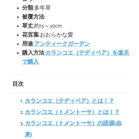
分類
:多年草
被覆方法
:
草丈
:約15～30cm
花言葉
:おおらかな愛
用途
:
アンティークガーデン
購入方法
:
カランコエ（テディベア）を楽天
で購入
目次
カランコエ（テディベア）とは！？
カランコエ（トメントーサ）とは！？
カランコエ（トメントーサ）の語源(由
来)