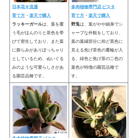
日本花キ流通
多肉植物専門店 ビスタ
育て方
・
楽天で購入
育て方
・
楽天で購入
ラッキーガール
は、葉を覆
野兎
は、葉がやや細身でシ
う毛がほんのりと茶色を帯
ャープな外観をしており、
びて密生しており、また葉
葉の葉縁部分に殆ど黒色に
に膨らみがありぽっちゃり
見える焦げ茶色の覆輪が入
としているため、ぬいぐる
る、緑色と焦げ茶の二色の
みのような可愛らしさがあ
葉色が特徴の園芸品種で
る園芸品種です。
す。