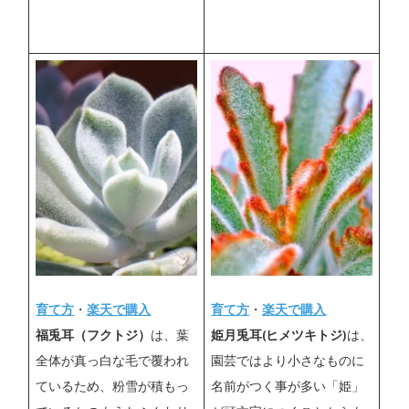
育て方
・
楽天で購入
育て方
・
楽天で購入
福兎耳（フクトジ）
は、葉
姫月兎耳(ヒメツキトジ)
は、
全体が真っ白な毛で覆われ
園芸ではより小さなものに
ているため、粉雪が積もっ
名前がつく事が多い「姫」