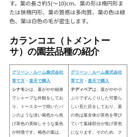
す。葉の長さ約5(～10)cm、葉の形は楕円形ま
たは狭楕円形、葉の質感は多肉質、葉の色は緑
色、葉は白色の毛が密生します。
カランコエ（トメントー
サ）の園芸品種の紹介
グリーン・ルーム株式会社
グリーン・ルーム株式会社
育て方
・
楽天で購入
育て方
・
楽天で購入
シナモン
は、葉がやや細身
テディベア
は、葉がやや小
でシャープな外観をしてお
ぶりでずんぐりした可愛ら
り、トースターで焼いたパ
しい見た目をしており、葉
ンのような淡い褐色から焦
の色は葉全体が茶色を帯び
げ茶色の美味しそうな葉色
ていて葉縁部分が焦げ茶色
が特徴です。褐色の葉は、
になります。そのため、ク