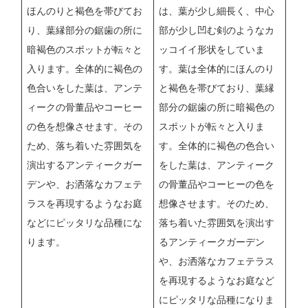
ほんのりと褐色を帯びてお
は、葉が少し細長く、中心
り、葉縁部分の鋸歯の所に
部が少し凹む剣のようなカ
暗褐色のスポットが転々と
ッコイイ形状をしていま
入ります。全体的に褐色の
す。葉は全体的にほんのり
色合いをした葉は、アンテ
と褐色を帯びており、葉縁
ィークの骨董品やコーヒー
部分の鋸歯の所に暗褐色の
の色を想像させます。その
スポットが転々と入りま
ため、落ち着いた雰囲気を
す。全体的に褐色の色合い
演出するアンティークガー
をした葉は、アンティーク
デンや、お洒落なカフェテ
の骨董品やコーヒーの色を
ラスを再現するようなお庭
想像させます。そのため、
などにピッタリな品種にな
落ち着いた雰囲気を演出す
ります。
るアンティークガーデン
や、お洒落なカフェテラス
を再現するようなお庭など
にピッタリな品種になりま