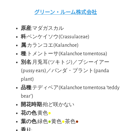
グリーン・ルーム株式会社
原産
:マダガスカル
科
:ベンケイソウ(Crassulaceae)
属
:カランコエ(Kalanchoe)
種
:トメントーサ(Kalanchoe tomentosa)
別名
:月兎耳(ツキトジ)／プシーイアー
(pussy ears)／パンダ・プラント(panda
plant)
品種
:テディベア(Kalanchoe tomentosa ‘teddy
bear’)
開花時期
:殆ど咲かない
花の色
:黄色
●
葉の色
:緑色
●
黄色
●
茶色
●
香り
: