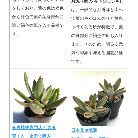
月兎耳錦(ツキトジニシキ)
をしており、葉の色は褐色
は、一般的な月兎耳と比べ
から緑色で葉の葉縁部分に
て葉の色がほんのりと黄色
濃い褐色の班が入る品種で
っぽくなる所が特徴で、葉
す。
の縁部分に褐色の班も入り
ます。そのため、明るく元
気な印象を与える園芸品種
です。
多肉植物専門店 ビスタ
日本花キ流通
育て方
・
楽天で購入