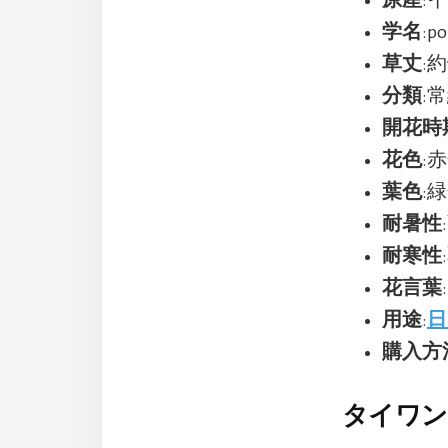
学名
:po
草丈
:約
分類
:
開花時
花色
:
葉色
:
耐暑性
耐寒性
花言葉
用途
:
日
購入方
タイワン