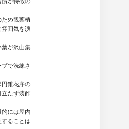
習慣が特徴の
のため観葉植
な雰囲気を演
小葉が沢山集
ープで洗練さ
形円錐花序の
目立たず装飾
般的には屋内
意することは