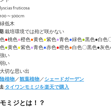
lyscias fruticosa
100～500cm
常緑低木
期
:栽培環境では殆ど咲かない
赤色
●
桃色
●
橙色
●
黄色
●
紫色
●
青色
●
緑色
●
黒色●白色
緑色
●
黄色
●
紫色
●
青色
●
赤色
●
橙色
●
白色〇黒色●灰色
:強い
:弱い
:大切な思い出
陰植物
／
観葉植物
／
シェードガーデン
法
:
タイワンモミジを楽天で購入
モミジとは！？