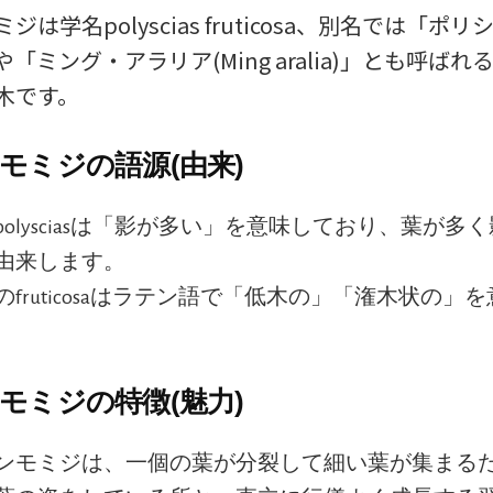
ジは学名polyscias fruticosa、別名では「ポ
「ミング・アラリア(Ming aralia)」とも呼ば
木です。
モミジの語源(由来)
polysciasは「影が多い」を意味しており、葉が多
由来します。
のfruticosaはラテン語で「低木の」「潅木状の」
モミジの特徴(魅力)
ンモミジは、一個の葉が分裂して細い葉が集まる