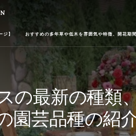
EN
ージ】
おすすめの多年草や低木を雰囲気や特徴、開花期間等
スの最新の種類
の園芸品種の紹介【