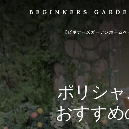
Skip
to
BEGINNERS GARD
content
植
物
の
【ビギナーズガーデンホームペ
種
類
や
育
て
方
の
ポリシャ
紹
介
を
おすすめ
行
い
ま