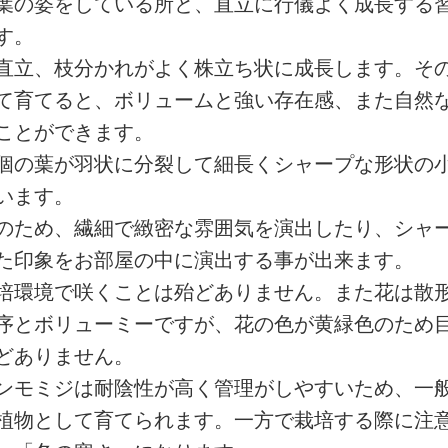
葉の姿をしている所と、直立に行儀よく成長する
す。
直立、枝分かれがよく株立ち状に成長します。そ
て育てると、ボリュームと強い存在感、また自然
ことができます。
個の葉が羽状に分裂して細長くシャープな形状の
います。
のため、繊細で緻密な雰囲気を演出したり、シャ
た印象をお部屋の中に演出する事が出来ます。
培環境で咲くことは殆どありません。また花は散
序とボリューミーですが、花の色が黄緑色のため
どありません。
ンモミジは耐陰性が高く管理がしやすいため、一
植物として育てられます。一方で栽培する際に注