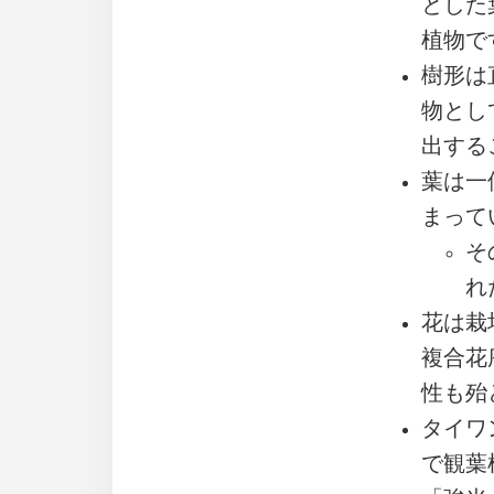
とした
植物で
樹形は
物とし
出する
葉は一
まって
そ
れ
花は栽
複合花
性も殆
タイワ
で観葉