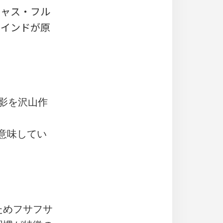
リシャス・フル
れるインドが原
く影を沢山作
を意味してい
ためフサフサ