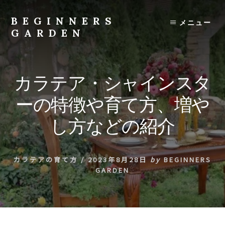
Skip
to
BEGINNERS
メニュー
content
GARDEN
植
物
の
カラテア・シャインスタ
種
類
ーの特徴や育て方、増や
や
育
し方などの紹介
て
方
の
カラテアの育て方
/
2023年8月28日
by
BEGINNERS
紹
GARDEN
介
を
行
い