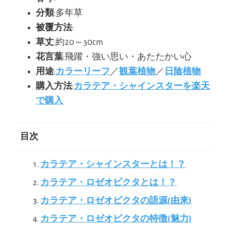
分類
:多年草
被覆方法
:
草丈
:約20～30cm
花言葉
:飛躍・強い思い・あたたかい心
用途
:
カラーリーフ
／
観葉植物
／
日陰植物
購入方法
:
カラテア・シャインスターを楽天
で購入
目次
カラテア・シャインスターとは！？
カラテア・ロゼオピクタとは！？
カラテア・ロゼオピクタの語源(由来)
カラテア・ロゼオピクタの特徴(魅力)