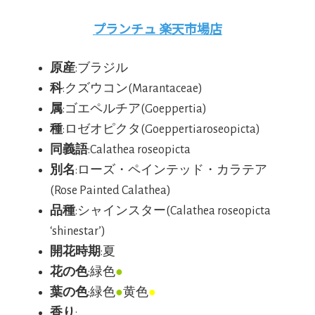
プランチュ 楽天市場店
原産
:ブラジル
科
:クズウコン(Marantaceae)
属
:ゴエペルチア(Goeppertia)
種
:ロゼオピクタ(Goeppertiaroseopicta)
同義語
:Calathea roseopicta
別名
:ローズ・ペインテッド・カラテア
(Rose Painted Calathea)
品種
:シャインスター(Calathea roseopicta
‘shinestar’)
開花時期
:夏
花の色
:緑色
●
葉の色
:緑色
●
黄色
●
香り
: