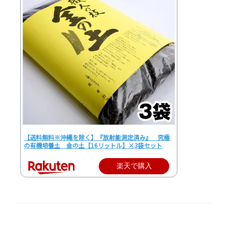
【送料無料※沖縄を除く】『放射能測定済み』 究極
の有機培養土 金の土【16リットル】×3袋セット
楽天で購入