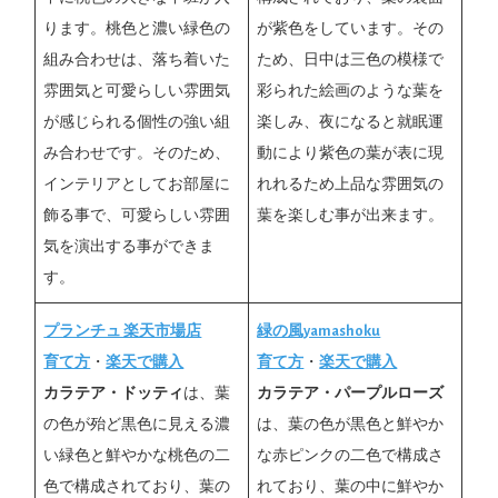
ります。桃色と濃い緑色の
が紫色をしています。その
組み合わせは、落ち着いた
ため、日中は三色の模様で
雰囲気と可愛らしい雰囲気
彩られた絵画のような葉を
が感じられる個性の強い組
楽しみ、夜になると就眠運
み合わせです。そのため、
動により紫色の葉が表に現
インテリアとしてお部屋に
れれるため上品な雰囲気の
飾る事で、可愛らしい雰囲
葉を楽しむ事が出来ます。
気を演出する事ができま
す。
プランチュ 楽天市場店
緑の風yamashoku
育て方
・
楽天で購入
育て方
・
楽天で購入
カラテア・ドッティ
は、葉
カラテア・パープルローズ
の色が殆ど黒色に見える濃
は、葉の色が黒色と鮮やか
い緑色と鮮やかな桃色の二
な赤ピンクの二色で構成さ
色で構成されており、葉の
れており、葉の中に鮮やか