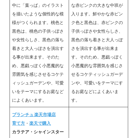
中に「葉っぱ」のイラスト
な赤ピンクの大きな中班が
を描いたような個性的な模
入ります。鮮やかな赤ピン
様がつくられます。桃色と
ク色と黒色は、赤ピンクの
黒色は、桃色の子供っぽさ
子供っぽさや女性らしさ、
や女性らしさ、黒色の落ち
黒色の落ち着きと大人っぽ
着きと大人っぽさを演出す
さを演出する事が出来ま
る事が出来ます。そのた
す。そのため、悪戯っぽく
め、悪戯っぽく小悪魔的な
小悪魔的な雰囲気を感じさ
雰囲気を感じさせるコケテ
せるコケティッシュガーデ
ィッシュガーデンや、可愛
ンや、可愛いをテーマにす
いをテーマにするお庭など
るお庭などによくあいま
によくあいます。
す。
プランチュ 楽天市場店
育て方
・
楽天で購入
カラテア・シャインスター