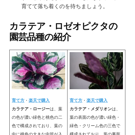
育てて落ち着くのを待ちましょう。
カラテア・ロゼオピクタの
園芸品種の紹介
育て方
・
楽天で購入
育て方
・
楽天で購入
カラテア・ロージー
は、葉
カラテア・メダリオン
は、
の色が濃い緑色と桃色の二
葉の表面の色が濃い緑色・
色で構成されており、葉の
緑色・クリーム色の三色で
中に桃色の大きな中班が入
構成されており、葉の裏面