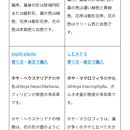
葉序、葉身の形は狭楕円形
葉の色は濃い緑色と黄緑
または披針形、葉の色は緑
色、花序は散形花序、花の
色、花序は散形花序、花の
色はクリーム色と白色で
色は赤紫色と白色です。
す。
youth plants
ＬＥＡＦＳ
育て方
・
楽天で購入
育て方
・
楽天で購入
ホヤ・ヘウスケリアナ
の学
ホヤ・マクロフィラ
の学名
名はHoya heuschkeliana、
はHoya macrophylla、ボ
フィリピンが原産の多年草
ルネオ島が原産の多年草で
です。
す。
ホヤ・ヘウスケリアナの特
ホヤ・マクロフィラは、葉
徴は、花の形が壺のように
が多くのホヤと比べて大き