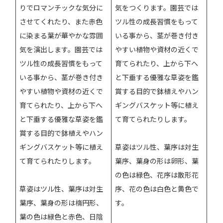
りでロマンチックな気分に
気をつくります。園芸では
させてくれたり、また赤色
ツル性の成長習慣をもって
に染まる葉が華やかな雰囲
いる事から、茎が巻き付き
気を演出します。園芸では
やすい植物や資材の近くで
ツル性の成長習慣をもって
育てられたり、上から下へ
いる事から、茎が巻き付き
と下垂する優雅な草姿を鑑
やすい植物や資材の近くで
賞する目的で鉢植えやハン
育てられたり、上から下へ
ギングバスケット等に植え
と下垂する優雅な草姿を鑑
て育てられたりします。
賞する目的で鉢植えやハン
ギングバスケット等に植え
草姿はツル性、葉序は対生
て育てられたりします。
葉序、葉身の形は卵形、葉
の色は緑色、花序は散形花
草姿はツル性、葉序は対生
序、花の色は白色と黄色で
葉序、葉身の形は楕円形、
す。
葉の色は緑色と赤色、日陰