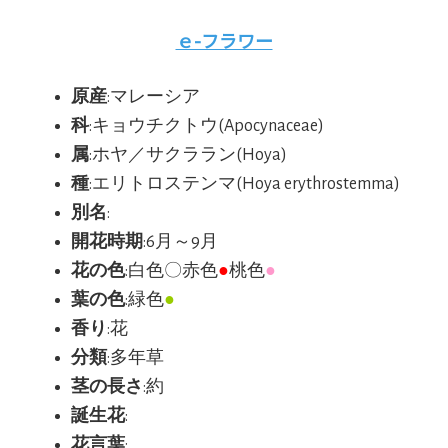
ｅ-フラワー
原産
:マレーシア
科
:キョウチクトウ(Apocynaceae)
属
:ホヤ／サクララン(Hoya)
種
:エリトロステンマ(Hoya erythrostemma)
別名
:
開花時期
:6月～9月
花の色
:白色〇赤色
●
桃色
●
葉の色
:緑色
●
香り
:花
分類
:多年草
茎の長さ
:約
誕生花
:
花言葉
: