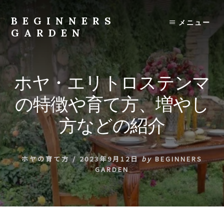
Skip
to
BEGINNERS
メニュー
content
GARDEN
植
物
の
ホヤ・エリトロステンマ
種
類
の特徴や育て方、増やし
や
育
方などの紹介
て
方
の
ホヤの育て方
/
2023年9月12日
by
BEGINNERS
紹
GARDEN
介
を
行
い