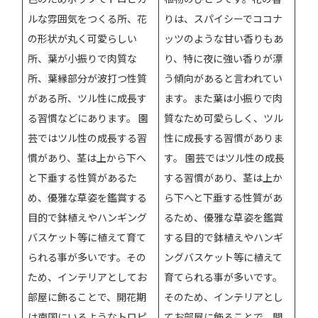
ルな雰囲気をつくる所、花
りは、スパイシーでココナ
の形状が丸く可愛らしい
ッツのような甘い香りもあ
所、葉が小振りで肉質な
り、特に夜に強い香りが漂
所、葉縁部分が波打つ性質
う傾向があると言われてい
がある所、ツル性に成長す
ます。また葉は小振りで肉
る習慣などにあります。 園
質なため可愛らしく、ツル
芸ではツル性の成長する習
性に成長する習慣がありま
慣があり、茎は上から下へ
す。 園芸ではツル性の成長
と下垂する性質があるた
する習慣があり、茎は上か
め、優雅な草姿を鑑賞する
ら下へと下垂する性質があ
目的で鉢植えやハンギング
るため、優雅な草姿を鑑賞
バスケット等に植えて育て
する目的で鉢植えやハンギ
られる事が多いです。その
ングバスケット等に植えて
ため、インテリアとしてお
育てられる事が多いです。
部屋に飾ることで、開花期
そのため、インテリアとし
は南国にいるようなトロピ
てお部屋に飾ることで、開