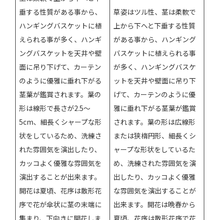
垂する性質がある事から、
草姿はツル性、茎は柔軟で
ハンギングバスケットに植
上から下へと下垂する性質
えられる事が多く、ハンギ
がある事から、ハンギング
ングバスケットを天井や壁
バスケットに植えられる事
面に吊り下げて、カーテン
が多く、ハンギングバスケ
のように優雅に垂れ下がる
ットを天井や壁面に吊り下
茎葉が鑑賞されます。葉の
げて、カーテンのように優
形は線形で長さが2.5～
雅に垂れ下がる茎葉が鑑賞
5cm、細長くシャープな形
されます。葉の形は広線形
状をしているため、洗練さ
または狭楕円形、細長くシ
れた雰囲気を演出したり、
ャープな形状をしているた
カッコよく優雅な雰囲気を
め、洗練された雰囲気を演
演出することが出来ます。
出したり、カッコよく優雅
開花は夏頃、花序は散形花
な雰囲気を演出することが
序で花が傘状に茎の末端に
出来ます。開花は晩春から
集まり、下向きに開花しま
夏頃、花序は散形花序で花