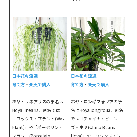
日本花キ流通
日本花キ流通
育て方
・
楽天で購入
育て方
・
楽天で購入
ホヤ・リネアリス
の学名は
ホヤ・ロンギフォリア
の学
Hoya linearis、別名では
名はHoya longifolia、別名
「ワックス・プラント(Wax
では「チャイナ・ビーン
Plant)」や「ポーセリン・
ズ・ホヤ(China Beans
フラワー(Porcelain
Hoya)」や「ワックス・フ