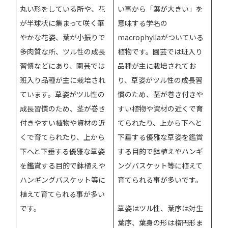
丸い形をしている所や、花
い事から「葉が大きい」を
が半球状に集まって咲く華
意味する学名の
やかな花姿、葉が小振りで
macrophyllaがついている
多肉質な所、ツル性の成長
植物です。園芸では班入り
習慣などにあり、園芸では
品種が主に栽培されてお
班入り品種が主に栽培され
り、草姿がツル性の成長習
ています。草姿がツル性の
慣のため、茎が巻き付きや
成長習慣のため、茎が巻き
すい植物や資材の近くで育
付きやすい植物や資材の近
てられたり、上から下へと
くで育てられたり、上から
下垂する優雅な草姿を鑑賞
下へと下垂する優雅な草姿
する目的で鉢植えやハンギ
を鑑賞する目的で鉢植えや
ングバスケット等に植えて
ハンギングバスケット等に
育てられる事が多いです。
植えて育てられる事が多い
です。
草姿はツル性、葉序は対生
葉序、葉身の形は楕円形ま