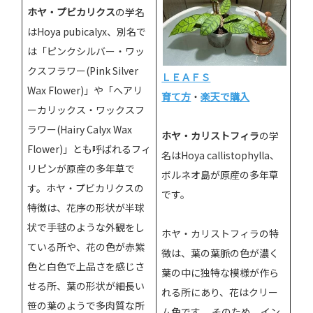
ホヤ・プビカリクス
の学名
はHoya pubicalyx、別名で
は「ピンクシルバー・ワッ
クスフラワー(Pink Silver
ＬＥＡＦＳ
Wax Flower)」や「へアリ
育て方
・
楽天で購入
ーカリックス・ワックスフ
ラワー(Hairy Calyx Wax
ホヤ・カリストフィラ
の学
Flower)」とも呼ばれるフィ
名はHoya callistophylla、
リピンが原産の多年草で
ボルネオ島が原産の多年草
す。ホヤ・プビカリクスの
です。
特徴は、花序の形状が半球
状で手毬のような外観をし
ホヤ・カリストフィラの特
ている所や、花の色が赤紫
徴は、葉の葉脈の色が濃く
色と白色で上品さを感じさ
葉の中に独特な模様が作ら
せる所、葉の形状が細長い
れる所にあり、花はクリー
笹の葉のようで多肉質な所
ム色です。 そのため、イン