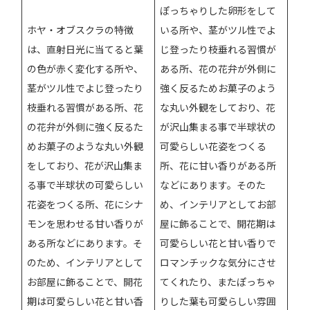
ぽっちゃりした卵形をして
ホヤ・オブスクラの特徴
いる所や、茎がツル性でよ
は、直射日光に当てると葉
じ登ったり枝垂れる習慣が
の色が赤く変化する所や、
ある所、花の花弁が外側に
茎がツル性でよじ登ったり
強く反るためお菓子のよう
枝垂れる習慣がある所、花
な丸い外観をしており、花
の花弁が外側に強く反るた
が沢山集まる事で半球状の
めお菓子のような丸い外観
可愛らしい花姿をつくる
をしており、花が沢山集ま
所、花に甘い香りがある所
る事で半球状の可愛らしい
などにあります。そのた
花姿をつくる所、花にシナ
め、インテリアとしてお部
モンを思わせる甘い香りが
屋に飾ることで、開花期は
ある所などにあります。そ
可愛らしい花と甘い香りで
のため、インテリアとして
ロマンチックな気分にさせ
お部屋に飾ることで、開花
てくれたり、またぽっちゃ
期は可愛らしい花と甘い香
りした葉も可愛らしい雰囲