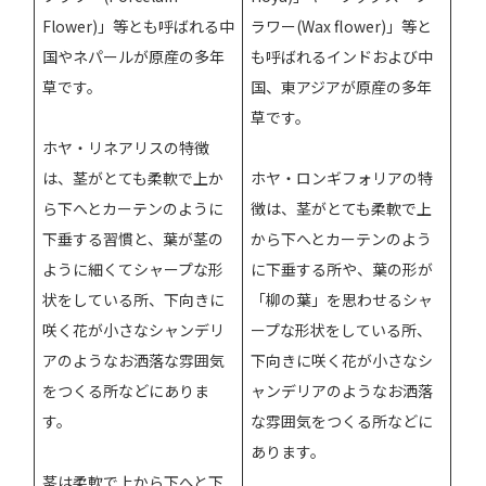
Flower)」等とも呼ばれる中
ラワー(Wax flower)」等と
国やネパールが原産の多年
も呼ばれるインドおよび中
草です。
国、東アジアが原産の多年
草です。
ホヤ・リネアリスの特徴
は、茎がとても柔軟で上か
ホヤ・ロンギフォリアの特
ら下へとカーテンのように
徴は、茎がとても柔軟で上
下垂する習慣と、葉が茎の
から下へとカーテンのよう
ように細くてシャープな形
に下垂する所や、葉の形が
状をしている所、下向きに
「柳の葉」を思わせるシャ
咲く花が小さなシャンデリ
ープな形状をしている所、
アのようなお洒落な雰囲気
下向きに咲く花が小さなシ
をつくる所などにありま
ャンデリアのようなお洒落
す。
な雰囲気をつくる所などに
あります。
茎は柔軟で上から下へと下