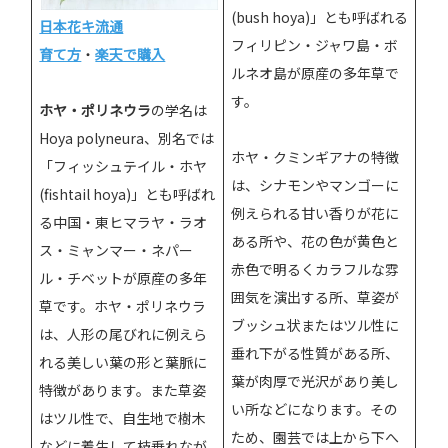
(bush hoya)」とも呼ばれる
日本花キ流通
フィリピン・ジャワ島・ボ
育て方
・
楽天で購入
ルネオ島が原産の多年草で
す。
ホヤ・ポリネウラ
の学名は
Hoya polyneura、別名では
ホヤ・クミンギアナの特徴
「フィッシュテイル・ホヤ
は、シナモンやマンゴーに
(fishtail hoya)」とも呼ばれ
例えられる甘い香りが花に
る中国・東ヒマラヤ・ラオ
ある所や、花の色が黄色と
ス・ミャンマー・ネパー
赤色で明るくカラフルな雰
ル・チベットが原産の多年
囲気を演出する所、草姿が
草です。ホヤ・ポリネウラ
ブッシュ状またはツル性に
は、人形の尾びれに例えら
垂れ下がる性質がある所、
れる美しい葉の形と葉脈に
葉が肉厚で光沢があり美し
特徴があります。また草姿
い所などになります。その
はツル性で、自生地で樹木
ため、園芸では上から下へ
などに着生して枝垂れなが