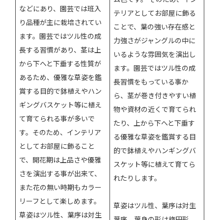
などにあり、園芸では班入
テリアとしてお部屋に飾る
り品種が主に栽培されてい
ことで、葉の強い存在感と
ます。園芸ではツル性の成
力強さがジャングルの中に
長する習慣があり、茎は上
いるような雰囲気を演出し
から下へと下垂する性質が
ます。園芸ではツル性の成
あるため、優雅な草姿を鑑
長習慣をもっている事か
賞する目的で鉢植えやハン
ら、茎が巻き付きやすい植
ギングバスケット等に植え
物や資材の近くで育てられ
て育てられる事が多いで
たり、上から下へと下垂す
す。そのため、インテリア
る優雅な草姿を鑑賞する目
としてお部屋に飾ること
的で鉢植えやハンギングバ
で、開花期は上品さや優雅
スケット等に植えて育てら
さを演出する事が出来て、
れたりします。
また花の無い時期もカラー
リーフとして楽しめます。
草姿はツル性、葉序は対生
草姿はツル性、葉序は対生
葉序、葉身の形は楕円形、