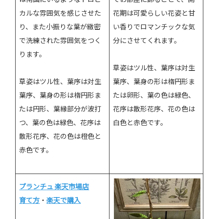
カルな雰囲気を感じさせた
花期は可愛らしい花姿と甘
り、また小振りな葉が緻密
い香りでロマンチックな気
で洗練された雰囲気をつく
分にさせてくれます。
ります。
草姿はツル性、葉序は対生
草姿はツル性、葉序は対生
葉序、葉身の形は楕円形ま
葉序、葉身の形は楕円形ま
たは卵形、葉の色は緑色、
たは円形、葉縁部分が波打
花序は散形花序、花の色は
つ、葉の色は緑色、花序は
白色と赤色です。
散形花序、花の色は橙色と
赤色です。
プランチュ 楽天市場店
育て方
・
楽天で購入