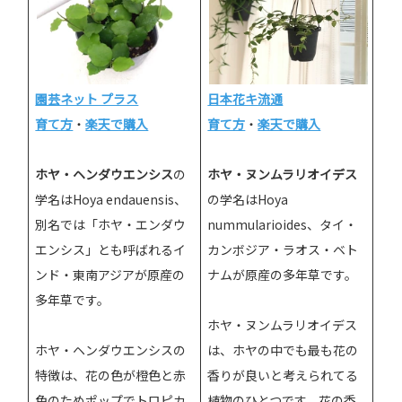
園芸ネット プラス
日本花キ流通
育て方
・
楽天で購入
育て方
・
楽天で購入
ホヤ・ヘンダウエンシス
の
ホヤ・ヌンムラリオイデス
学名はHoya endauensis、
の学名はHoya
別名では「ホヤ・エンダウ
nummularioides、タイ・
エンシス」とも呼ばれるイ
カンボジア・ラオス・ベト
ンド・東南アジアが原産の
ナムが原産の多年草です。
多年草です。
ホヤ・ヌンムラリオイデス
ホヤ・ヘンダウエンシスの
は、ホヤの中でも最も花の
特徴は、花の色が橙色と赤
香りが良いと考えられてる
色のためポップでトロピカ
植物のひとつです。花の香