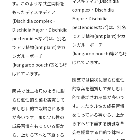
ィスキディア(Dischidia
す。このような共生関係を
complex・Dischidia
もったディスキディア
Major・Dischidia
(Dischidia complex・
pectenoidesなど)は、別名
Dischidia Major・Dischidia
でアリ植物(ant plant)やカ
pectenoidesなど)は、別名
ンガルーポーチ
でアリ植物(ant plant)やカ
(kangaroo pouch)等とも呼
ンガルーポーチ
ばれています。
(kangaroo pouch)等とも呼
ばれています。
園芸では筒状に膨らむ個性
的な葉を鑑賞して楽しむ目
園芸では二枚貝のように膨
的で栽培される事が多いで
らむ個性的な葉を鑑賞して
す。またツル性の成長習慣
楽しむ目的で栽培される事
をもっている事から、上か
が多いです。またツル性の
ら下へと下垂する優雅な草
成長習慣をもっている事か
姿を鑑賞する目的で鉢植え
ら、上から下へと下垂する