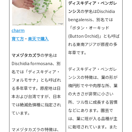
ディスキディア・ベンガレ
ンシス
の学名はDischidia
bengalensis、別名では
「ボタン・オーキッド
charm
(Button Orchid)」とも呼ば
育て方
・
楽天で購入
れる東南アジアが原産の多
年草です。
マメヅタカズラ
の学名は
Dischidia formosana、別
ディスキディア・ベンガレ
名では「ディスキディア・
ンシスの特徴は、葉の形が
フォルモサナ」とも呼ばれ
楕円形でやや肉厚な所、葉
る多年草です。原産地は日
の大きさが非常に小さい
本および台湾ですが、日本
所、ツル性に成長する習慣
では絶滅危惧種に指定され
などにあります。園芸で
ています。
は、葉に班が入る品種が主
に栽培されています。また
マメヅタカズラの特徴は、