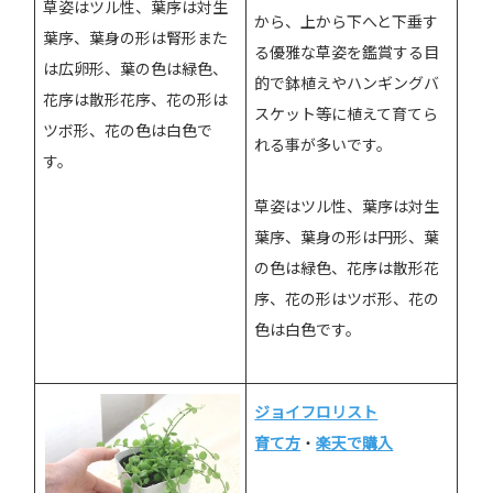
草姿はツル性、葉序は対生
から、上から下へと下垂す
葉序、葉身の形は腎形また
る優雅な草姿を鑑賞する目
は広卵形、葉の色は緑色、
的で鉢植えやハンギングバ
花序は散形花序、花の形は
スケット等に植えて育てら
ツボ形、花の色は白色で
れる事が多いです。
す。
草姿はツル性、葉序は対生
葉序、葉身の形は円形、葉
の色は緑色、花序は散形花
序、花の形はツボ形、花の
色は白色です。
ジョイフロリスト
育て方
・
楽天で購入