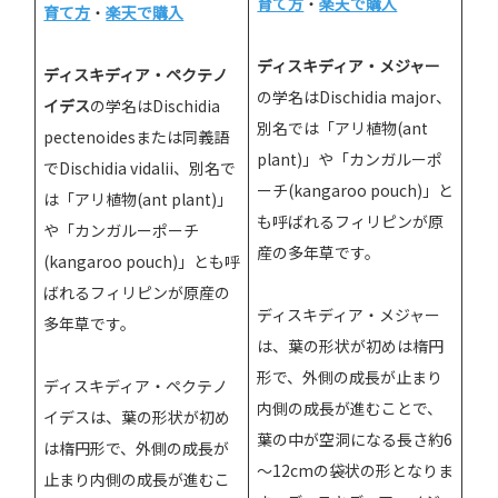
育て方
・
楽天で購入
育て方
・
楽天で購入
ディスキディア・メジャー
ディスキディア・ペクテノ
の学名はDischidia major、
イデス
の学名はDischidia
別名では「アリ植物(ant
pectenoidesまたは同義語
plant)」や「カンガルーポ
でDischidia vidalii、別名で
ーチ(kangaroo pouch)」と
は「アリ植物(ant plant)」
も呼ばれるフィリピンが原
や「カンガルーポーチ
産の多年草です。
(kangaroo pouch)」とも呼
ばれるフィリピンが原産の
ディスキディア・メジャー
多年草です。
は、葉の形状が初めは楕円
形で、外側の成長が止まり
ディスキディア・ペクテノ
内側の成長が進むことで、
イデスは、葉の形状が初め
葉の中が空洞になる長さ約6
は楕円形で、外側の成長が
～12cmの袋状の形となりま
止まり内側の成長が進むこ