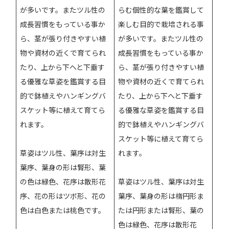
が多いです。またツル性の
らむ個性的な葉を鑑賞して
成長習慣をもっている事か
楽しむ目的で栽培される事
ら、茎が張り付きやすい植
が多いです。またツル性の
物や資材の近くで育てられ
成長習慣をもっている事か
たり、上から下へと下垂す
ら、茎が張り付きやすい植
る優雅な草姿を鑑賞する目
物や資材の近くで育てられ
的で鉢植えやハンギングバ
たり、上から下へと下垂す
スケット等に植えて育てら
る優雅な草姿を鑑賞する目
れます。
的で鉢植えやハンギングバ
スケット等に植えて育てら
草姿はツル性、葉序は対生
れます。
葉序、葉身の形は腎形、葉
の色は緑色、花序は散形花
草姿はツル性、葉序は対生
序、花の形はツボ形、花の
葉序、葉身の形は楕円形ま
色は白色または桃色です。
たは円形または腎形、葉の
色は緑色、花序は散形花