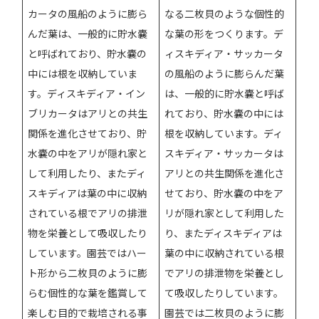
カータの風船のように膨ら
なる二枚貝のような個性的
んだ葉は、一般的に貯水嚢
な葉の形をつくります。デ
と呼ばれており、貯水嚢の
ィスキディア・サッカータ
中には根を収納していま
の風船のように膨らんだ葉
す。ディスキディア・イン
は、一般的に貯水嚢と呼ば
ブリカータはアリとの共生
れており、貯水嚢の中には
関係を進化させており、貯
根を収納しています。ディ
水嚢の中をアリが隠れ家と
スキディア・サッカータは
して利用したり、またディ
アリとの共生関係を進化さ
スキディアは葉の中に収納
せており、貯水嚢の中をア
されている根でアリの排泄
リが隠れ家として利用した
物を栄養として吸収したり
り、またディスキディアは
しています。園芸ではハー
葉の中に収納されている根
ト形から二枚貝のように膨
でアリの排泄物を栄養とし
らむ個性的な葉を鑑賞して
て吸収したりしています。
楽しむ目的で栽培される事
園芸では二枚貝のように膨