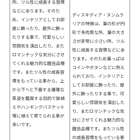
所、ツル性に成長する習慣
などにあります。そのた
ディスキディア・ヌンムラ
め、インテリアとしてお部
リアの特徴は、葉の形が円
屋に飾ったり、屋外に飾っ
形で多肉質な所、葉の大き
たりする事で、可愛らしい
さが非常に小さい所、ツル
雰囲気を演出したり、また
性に成長する習慣などにあ
ロマンチックな気分にさせ
ります。そのため葉っぱは
てくれる魅力的な園芸品種
コインやボタンなどに例え
です。またツル性の成長習
られており、インテリアと
慣をもっている事から、上
してお部屋に飾ったり、屋
から下へと下垂する優雅な
外に飾ったりする事で、可
草姿を鑑賞する目的で鉢植
愛らしい雰囲気を演出した
えやハンギングバスケット
り、またロマンチックな気
等に植えて育てられる事が
分にさせてくれる魅力的な
多いです。
園芸品種です。またツル性
の成長習慣をもっている事