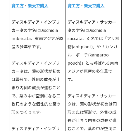
育て方
・
楽天で購入
育て方
・
楽天で購入
ディスキディア・インブリ
ディスキディア・サッカー
カータ
の学名はDischidia
タ
の学名はDischidia
imbricata、東南アジアが原
saccata、別名では「アリ植
産の多年草です。
物(ant plant)」や「カンガ
ルーポーチ(kangaroo
ディスキディア・インブリ
pouch)」とも呼ばれる東南
カータは、葉の形状が初め
アジアが原産の多年草で
は腎形で、外側の成長が止
す。
まり内側の成長が進むこと
で、葉の中が空洞になる二
ディスキディア・サッカー
枚貝のような個性的な葉の
タは、葉の形状が初めは円
形をつくります。
形または腎形で、外側の成
長が止まり内側の成長が進
ディスキディア・インブリ
むことで、葉の中が空洞に