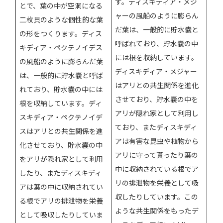
す。ディスキディア・メジ
とで、葉の中が空洞になる
ャーの風船のように膨らん
二枚貝のような個性的な葉
だ葉は、一般的に貯水嚢と
の形をつくります。ディス
呼ばれており、貯水嚢の中
キディア・ペクテノイデス
には根を収納しています。
の風船のように膨らんだ葉
ディスキディア・メジャー
は、一般的に貯水嚢と呼ば
はアリとの共生関係を進化
れており、貯水嚢の中には
させており、貯水嚢の中を
根を収納しています。ディ
アリが隠れ家として利用し
スキディア・ペクテノイデ
ており、またディスキディ
スはアリとの共生関係を進
アは有害な昆虫や植物から
化させており、貯水嚢の中
アリに守って貰ったり葉の
をアリが隠れ家として利用
中に収納されている根でア
したり、またディスキディ
リの排泄物を栄養として吸
アは葉の中に収納されてい
収したりしています。この
る根でアリの排泄物を栄養
ような共生関係をもったデ
として吸収したりしていま