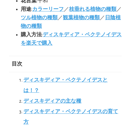
花言葉
:平和
用途
:
カラーリーフ
／
枝垂れる植物の種類
／
ツル植物の種類
／
観葉植物の種類
／
日陰植
物の種類
購入方法
:
ディスキディア・ペクテノイデス
を楽天で購入
目次
ディスキディア・ペクテノイデスと
は！？
ディスキディアの主な種
ディスキディア・ペクテノイデスの育て
方