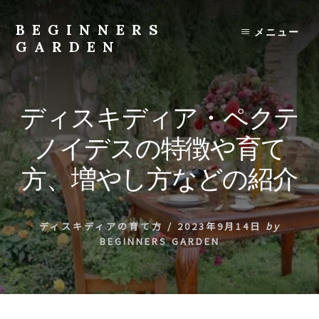
Skip
to
BEGINNERS
メニュー
content
GARDEN
植
物
の
ディスキディア・ペクテ
種
類
ノイデスの特徴や育て
や
育
方、増やし方などの紹介
て
方
の
ディスキディアの育て方
/
2023年9月14日
by
紹
BEGINNERS GARDEN
介
を
行
い