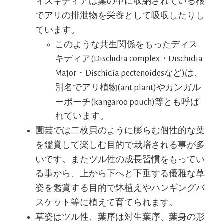
ィスキディアは葉の中に収納されている根
でアリの排泄物を栄養として吸収したりし
ています。
このような共生関係をもったディス
キディア(Dischidia complex・Dischidia
Major・Dischidia pectenoidesなど)は、
別名でアリ植物(ant plant)やカンガル
ーポーチ(kangaroo pouch)等とも呼ば
れています。
園芸では二枚貝のように膨らむ個性的な葉
を鑑賞して楽しむ目的で栽培される事が多
いです。またツル性の成長習慣をもってい
る事から、上から下へと下垂する優雅な草
姿を鑑賞する目的で鉢植えやハンギングバ
スケット等に植えて育てられます。
草姿はツル性、葉序は対生葉序、葉身の形