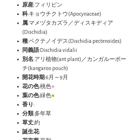
原産
:フィリピン
科
:キョウチクトウ(Apocynaceae)
属
:マメヅタカズラ／ディスキディア
(Dischidia)
種
:ペクテノイデス(Dischidia pectenoides)
同義語
:Dischidia vidalii
別名
:アリ植物(ant plant)／カンガルーポー
チ(kangaroo pouch)
開花時期
:6月～9月
花の色
:桃色
●
葉の色
:緑色
●
香り
:
分類
:多年草
草丈
:約
誕生花
: