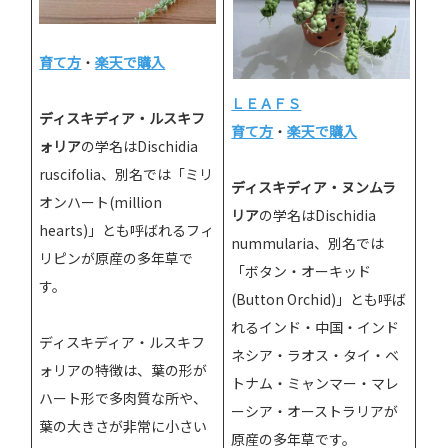
育て方
・
楽天で購入
ＬＥＡＦＳ
ディスキディア・ルスキフ
育て方
・
楽天で購入
ォリア
の学名はDischidia
ruscifolia、別名では「ミリ
ディスキディア・ヌンムラ
オンハート(million
リア
の学名はDischidia
hearts)」とも呼ばれるフィ
nummularia、別名では
リピンが原産の多年草で
「ボタン・オーキッド
す。
(Button Orchid)」とも呼ば
れるインド・中国・インド
ディスキディア・ルスキフ
ネシア・ラオス・タイ・ベ
ォリアの特徴は、葉の形が
トナム・ミャンマー・マレ
ハート形で多肉質な所や、
ーシア・オーストラリアが
葉の大きさが非常に小さい
原産の多年草です。