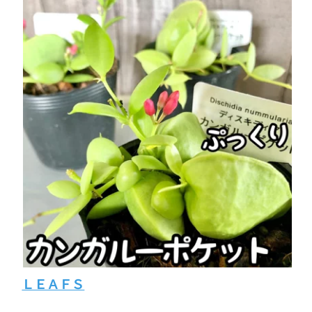
ＬＥＡＦＳ