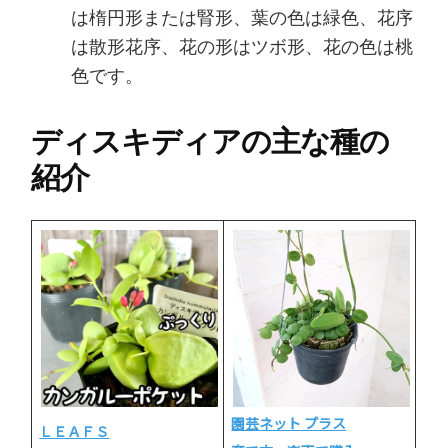
は楕円形または腎形、葉の色は緑色、花序
は散形花序、花の形はツボ形、花の色は桃
色です。
ディスキディアの主な種の
紹介
園芸ネット プラス
ＬＥＡＦＳ