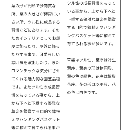
ツル性の成長習慣をもって
葉の形が円形で多肉質な
いる事から、上から下へと
所、葉の大きさが非常に小
下垂する優雅な草姿を鑑賞
さい所、ツル性に成長する
する目的で鉢植えやハンギ
習慣などにあります。その
ングバスケット等に植えて
ためインテリアとしてお部
育てられる事が多いです。
屋に飾ったり、屋外に飾っ
たりする事で、可愛らしい
草姿はツル性、葉序は対生
雰囲気を演出したり、また
葉序、葉身の形は楕円形、
ロマンチックな気分にさせ
葉の色は緑色、花序は散形
てくれる魅力的な園芸品種
花序、花の形はツボ形、花
です。またツル性の成長習
の色は白色です。
慣をもっている事から、上
から下へと下垂する優雅な
草姿を鑑賞する目的で鉢植
えやハンギングバスケット
等に植えて育てられる事が