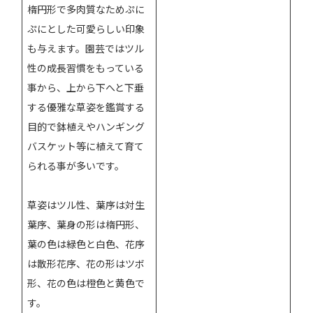
楕円形で多肉質なためぷに
ぷにとした可愛らしい印象
も与えます。園芸ではツル
性の成長習慣をもっている
事から、上から下へと下垂
する優雅な草姿を鑑賞する
目的で鉢植えやハンギング
バスケット等に植えて育て
られる事が多いです。
草姿はツル性、葉序は対生
葉序、葉身の形は楕円形、
葉の色は緑色と白色、花序
は散形花序、花の形はツボ
形、花の色は橙色と黄色で
す。