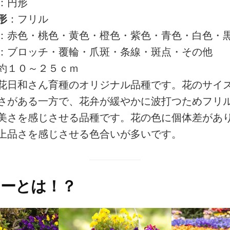
：円形
形
：フリル
：赤色・桃色・黄色・橙色・紫色・青色・白色・
：ブロッチ・覆輪・爪斑・条線・斑点・その他
約１０～２５ｃｍ
花日和さん育種のオリジナル品種です。花のサイ
さがある一方で、花弁が緩やかに波打つためフリ
美さを感じさせる品種です。花の色に個体差があ
上品さを感じさせる色合いが多いです。
ーとは！？