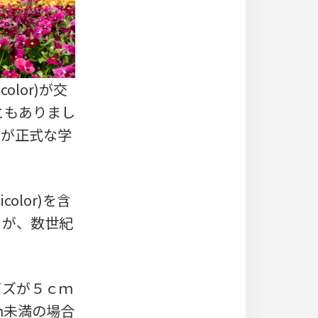
color)が交
れることもありまし
naが正式な学
olor)を含
aなど）が、数世紀
イズが５ｃｍ
ｍ未満の場合