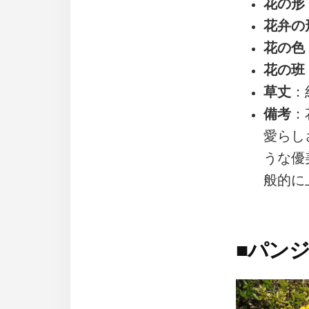
花の形
花弁の
花の色
花の班
草丈
：
備考
：
愛らし
うな優
般的に
■
パンジ