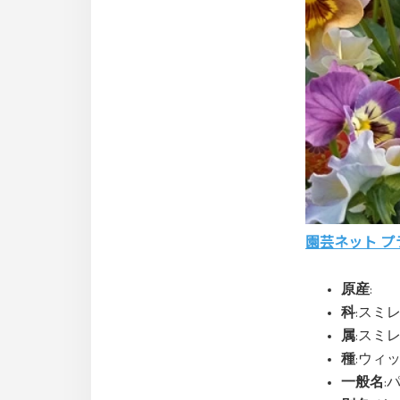
園芸ネット プ
原産
:
科
:スミレ(V
属
:スミレ
種
:ウィット
一般名
: