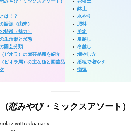
恋みやび・ミックスアソート）
花壇土
鉢土
とは！？
水やり
の語源（由来）
肥料
の特徴（魅力）
剪定
の生活形と形態
夏越し
の園芸分類
冬越し
（ビオラ）の園芸品種を紹介
増やし方
（ビオラ属）の主な種と園芸品
播種で増やす
ク
病気
（恋みやび・ミックスアソート）
ola × wittrockiana cv.