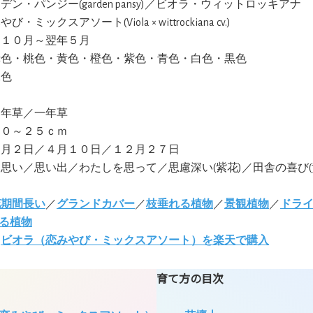
ーデン・パンジー(garden pansy)／ビオラ・ウィットロッキアナ
やび・ミックスアソート(Viola × wittrockiana cv.)
:１０月～翌年５月
赤色・桃色・黄色・橙色・紫色・青色・白色・黒色
緑色
多年草／一年草
１０～２５ｃｍ
２月２日／４月１０日／１２月２７日
物思い／思い出／わたしを思って／思慮深い(紫花)／田舎の喜び(
花期間長い
／
グランドカバー
／
枝垂れる植物
／
景観植物
／
ドラ
る植物
:
ビオラ（恋みやび・ミックスアソート）を楽天で購入
育て方の目次