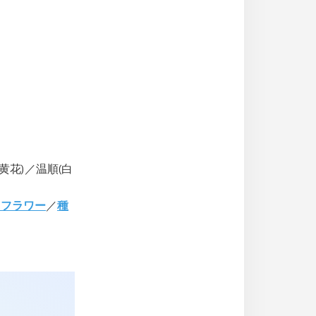
黄花)／温順(白
イフラワー
／
種