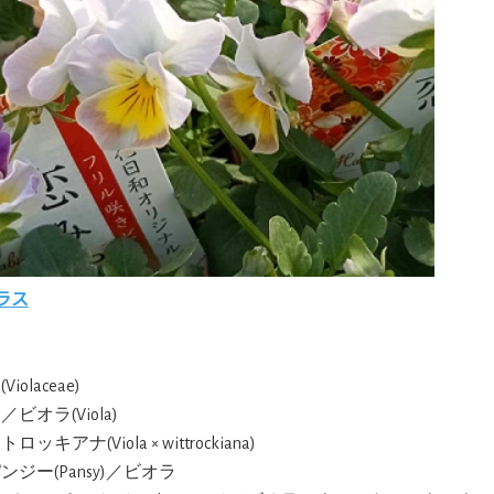
ラス
iolaceae)
／ビオラ(Viola)
ロッキアナ(Viola × wittrockiana)
パンジー(Pansy)／ビオラ