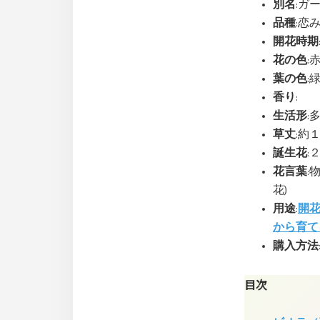
別名
:ガ
品種
:恋み
開花時期
花の色
:
葉の色
:
香り
:
生活形
:
草丈
:約
誕生花
:
花言葉
:
花)
用途
:
開
から育て
購入方法
目次