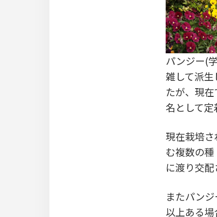
パンジー(学名:
雑して派生した変
たが、現在で
名として定
現在栽培され
む複数の種（Vi
に渡り交配
またパンジ
以上ある場