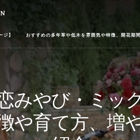
EN
ージ】
おすすめの多年草や低木を雰囲気や特徴、開花期間等
恋みやび・ミッ
徴や育て方、増