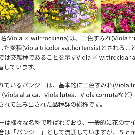
Viola × wittrockiana)は、三色すみれ(Viola tri
種(Viola tricolor var.hortensis)とさ
は交雑種であることを示すViola × wittrockia
着しています。
ているパンジーは、基本的に三色すみれ(Viola tric
ola altaica、Viola lutea、Viola cornut
されて生み出された品種群の総称です。
ーは様々な名称で呼ばれており、一般的に花のサ
合は「パンジー」として流通していますが、５ｃ