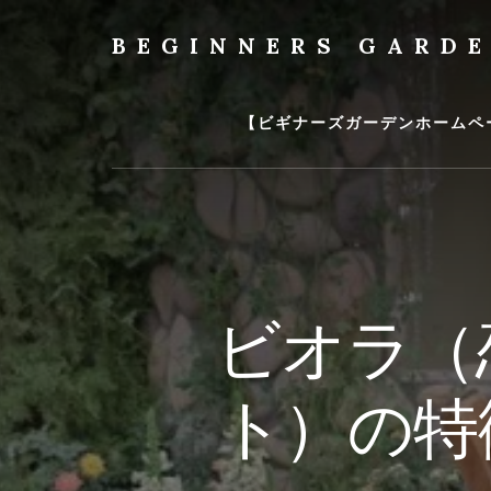
Skip
to
BEGINNERS GARD
content
植
物
の
【ビギナーズガーデンホームペ
種
類
や
育
て
方
の
ビオラ（
紹
介
を
ト）の特
行
い
ま