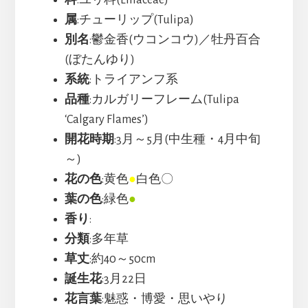
属
:チューリップ(Tulipa)
別名
:鬱金香(ウコンコウ)／牡丹百合
(ぼたんゆり)
系統
:トライアンフ系
品種
:カルガリーフレーム(Tulipa
‘Calgary Flames’)
開花時期
:3月～5月(中生種・4月中旬
～)
花の色
:黄色
●
白色〇
葉の色
:緑色
●
香り
:
分類
:多年草
草丈
:約40～50cm
誕生花
:3月22日
花言葉
:魅惑・博愛・思いやり