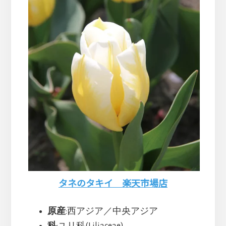
タネのタキイ 楽天市場店
原産
:西アジア／中央アジア
科
:ユリ科(Liliaceae)