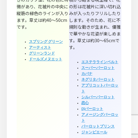
徴があり、花被片の中央に
の形は花被片に深い切れ込
縦筋の緑色のラインが入り
みが入ったりフリルしたり
ます。草丈は約40～50cm
します。そのため、花に不
です。
規則な動きが生まれ、優雅
で華やかな花姿が楽しめま
す。草丈は約30～65cmで
スプリング グリーン
す。
アーティスト
グリーンランド
ドールズメヌエット
エステララインベルト
スーパーパーロット
カバナ
ネグリタパーロット
アプリコットパーロッ
ト
シルバーパーロット
恋心
DJパーロット
アメージングパーロッ
ト
パーロットプリンス
ジャンピエール