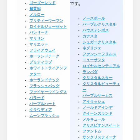
です。
ゴーゴーレッド
越黄冠
メルロー
ノースポール
プリティーウーマン
パープルクリスタル
ロイヤルジョーゼット
ハウステンボス
バレリーナ
カナスタ
マリリン
シュガークリスタル
マリエット
ネグリジェ
フライアウェイ
ファンシーフリルス
ホーランドチーク
ニューサンタ
プリティラブ
ロイヤルセンテニアル
ホワイトトライアンフ
ランバダ
ァター
クリスタルスター
ホーランドチック
クリスタルビューティ
フラッシュバック
ー
ファイヤーウイングス
パープルサーカス
バラード
アイラッシュ
パープルハート
ノールドアインデ
クラウディア
クイーンズランド
ムーンブラッシュ
メルキュール
クリスピオンスイート
ファントム
サンクリスティーナ