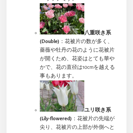
八重咲き系
(Double)
：花被片の数が多く、
薔薇や牡丹の花のように花被片
が開くため、花姿はとても華や
かで、花の直径は10cmを越える
事もあります。
ユリ咲き系
(Lily-flowered)
：花被片の先端が
尖り、花被片の上部が外側へと