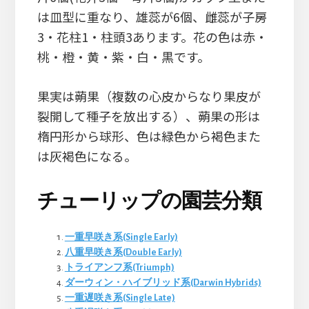
は皿型に重なり、雄蕊が6個、雌蕊が子房
3・花柱1・柱頭3あります。花の色は赤・
桃・橙・黄・紫・白・黒です。
果実は蒴果（複数の心皮からなり果皮が
裂開して種子を放出する）、蒴果の形は
楕円形から球形、色は緑色から褐色また
は灰褐色になる。
チューリップの園芸分類
一重早咲き系(Single Early)
八重早咲き系(Double Early)
トライアンフ系(Triumph)
ダーウィン・ハイブリッド系(Darwin Hybrids)
一重遅咲き系(Single Late)