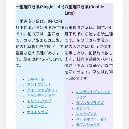
一重遅咲き系(Single Late)
八重遅咲き系(Double
Late)
一重遅咲き系は、開花が4
月下旬頃から始まる晩生種
八重遅咲き系は、開花が4
です。花の形は一重咲き
月下旬頃から始まる晩生種
で、カップ型または皿型、
です。花の形は八重咲き、
花の色は複色を初めとして
花の大きさは10cmに達す
豊富な色の品種がありま
る事もあり、花被片の数も
す。草丈は約45～75cmで
多く、牡丹や薔薇の花を想
す。
像させるような華やかな花
を咲かせます。草丈は約30
～50cmです。
ソルベット
アントワネット
クイーンオブナイト
エレガントピンク・ミ
キャンディクラブ
ックス
ドリームクラブ
ダブルサプライズ
エルニーニョ
カチンカ
ナイトクラブ
レッツダンス
ベッドオブローゼス
ダブルシェイク