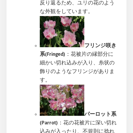
反り返るため、ユリの花のよう
な外観をしています。
フリンジ咲き
系(Fringed)
：花被片の縁部分に
細かい切れ込みが入り、糸状の
飾りのようなフリンジがありま
す。
パーロット系
(Parrot)
：花の花被片に深い切れ
込みが入ったり、不規則に捻れ