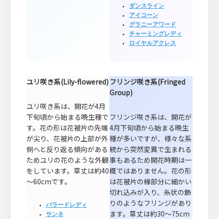
ダンスライン
アイコーン
グラニーアワード
チャーミングレディ
ロイヤルアクレス
ユリ咲き系(Lily-flowered)
フリンジ咲き系(Fringed
Group)
ユリ咲き系は、開花が4月
下旬頃から始まる晩生種で
フリンジ咲き系は、開花が
す。花の形は花被片の先端
4月下旬頃から始まる晩生
が尖り、花被片の上部が外
種が多いですが、様々な系
側へと反り返る傾向がある
統から突然変異で生まれる
ためユリの花のような外観
事もあるため開花時期は一
をしています。草丈は約40
概ではありません。花の形
～60cmです。
は花被片の縁部分に細かい
切れ込みが入り、糸状の飾
りのようなフリンジがあり
バラードレディ
ます。草丈は約30～75cm
サンネ