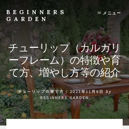
Skip
to
BEGINNERS
メニュー
content
GARDEN
植
物
の
チューリップ（カルガリ
種
類
ーフレーム）の特徴や育
や
育
て方、増やし方等の紹介
て
方
の
チューリップの育て方
/
2023年11月6日
by
紹
BEGINNERS GARDEN
介
を
行
い