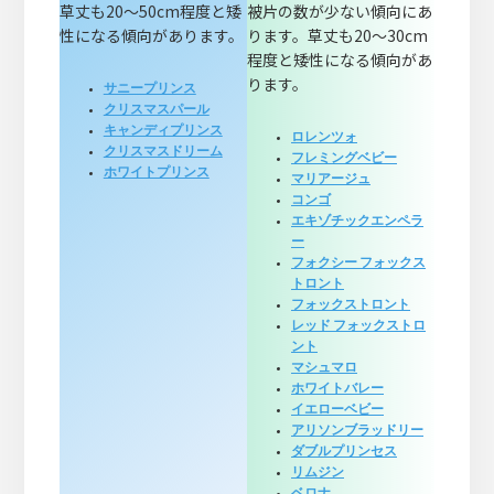
草丈も20～50cm程度と矮
被片の数が少ない傾向にあ
性になる傾向があります。
ります。草丈も20～30cm
程度と矮性になる傾向があ
ります。
サニープリンス
クリスマスパール
キャンディプリンス
ロレンツォ
クリスマスドリーム
フレミングベビー
ホワイトプリンス
マリアージュ
コンゴ
エキゾチックエンペラ
ー
フォクシー フォックス
トロント
フォックストロント
レッド フォックストロ
ント
マシュマロ
ホワイトバレー
イエローベビー
アリソンブラッドリー
ダブルプリンセス
リムジン
ベロナ