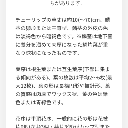
ちがあります。
チューリップの草丈は約10(～70)cm、鱗
茎の卵形または円錐型、鱗茎の外皮の色
は淡褐色から暗褐色です。※鱗茎は地下茎
に養分を溜めて肉厚になった鱗片葉が重
なり球状になったものです。
葉序は根生葉または互生葉序(下部に集ま
る傾向がある)、葉の枚数は平均2～6枚(最
大12枚)、葉の形は長楕円形や披針形、葉
の質感は肉厚でワックス状、葉の色は緑
色または青緑色です。
花序は単頂花序、一般的に花の形は花被
片6個(花弁3個・萼片3個)がカップ型また