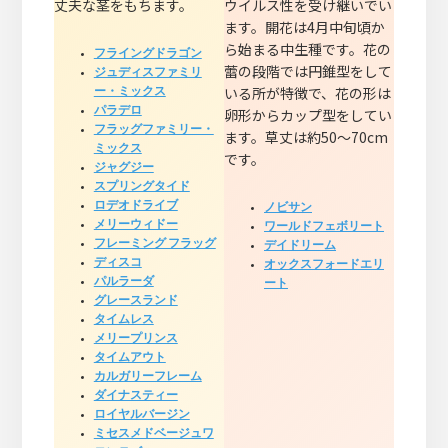
丈夫な茎をもちます。
ウイルス性を受け継いでい
ます。開花は4月中旬頃か
ら始まる中生種です。花の
フライングドラゴン
蕾の段階では円錐型をして
ジュディスファミリ
いる所が特徴で、花の形は
ー・ミックス
パラデロ
卵形からカップ型をしてい
フラッグファミリー・
ます。草丈は約50～70cm
ミックス
です。
ジャグジー
スプリングタイド
ロデオドライブ
ノビサン
メリーウィドー
ワールドフェボリート
フレーミング フラッグ
デイドリーム
ディスコ
オックスフォードエリ
パルラーダ
ート
グレースランド
タイムレス
メリープリンス
タイムアウト
カルガリーフレーム
ダイナスティー
ロイヤルバージン
ミセスメドベージュワ