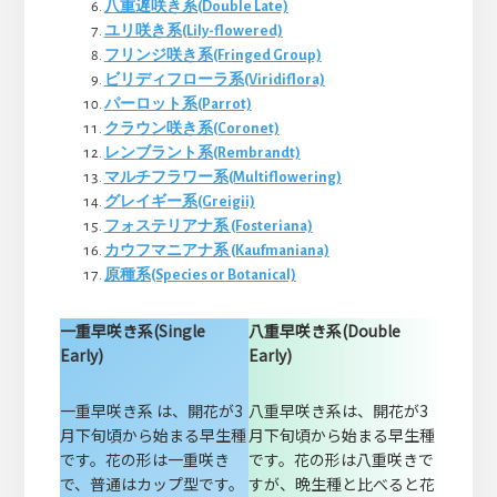
八重遅咲き系(Double Late)
ユリ咲き系(Lily-flowered)
フリンジ咲き系(Fringed Group)
ビリディフローラ系(Viridiflora)
パーロット系(Parrot)
クラウン咲き系(Coronet)
レンブラント系(Rembrandt)
マルチフラワー系(Multiflowering)
グレイギー系(Greigii)
フォステリアナ系 (Fosteriana)
カウフマニアナ系 (Kaufmaniana)
原種系(Species or Botanical)
一重早咲き系(Single
八重早咲き系(Double
Early)
Early)
一重早咲き系 は、開花が3
八重早咲き系は、開花が3
月下旬頃から始まる早生種
月下旬頃から始まる早生種
です。花の形は一重咲き
です。花の形は八重咲きで
で、普通はカップ型です。
すが、晩生種と比べると花