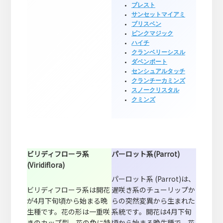
ブレスト
サンセットマイアミ
ブリスベン
ピンクマジック
ハイチ
クランベリーシスル
ダベンポート
センシュアルタッチ
クランチーカミンズ
スノークリスタル
クミンズ
ビリディフローラ系
パーロット系(Parrot)
(Viridiflora)
パーロット系 (Parrot)は、
ビリディフローラ系は開花
遅咲き系のチューリップか
が4月下旬頃から始まる晩
らの突然変異から生まれた
生種です。花の形は一重咲
系統です。開花は4月下旬
きのカップ型、花の色に特
頃から始まる晩生種で、花