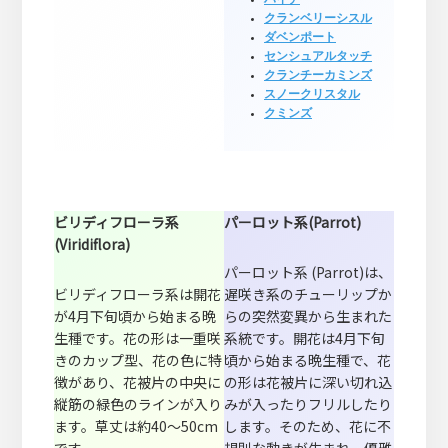
クランベリーシスル
ダベンポート
センシュアルタッチ
クランチーカミンズ
スノークリスタル
クミンズ
ビリディフローラ系
パーロット系(Parrot)
(Viridiflora)
パーロット系 (Parrot)は、
ビリディフローラ系は開花
遅咲き系のチューリップか
が4月下旬頃から始まる晩
らの突然変異から生まれた
生種です。花の形は一重咲
系統です。開花は4月下旬
きのカップ型、花の色に特
頃から始まる晩生種で、花
徴があり、花被片の中央に
の形は花被片に深い切れ込
縦筋の緑色のラインが入り
みが入ったりフリルしたり
ます。草丈は約40～50cm
します。そのため、花に不
です。
規則な動きが生まれ、優雅