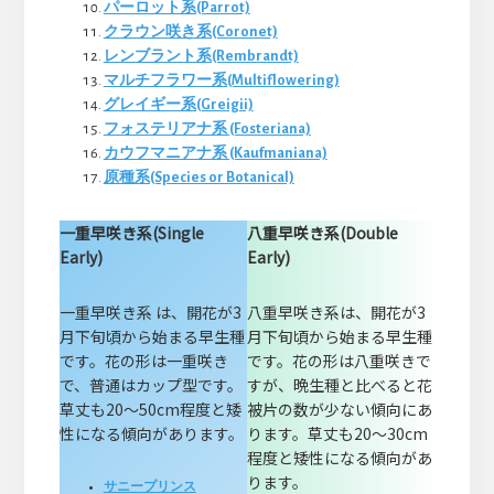
パーロット系(Parrot)
クラウン咲き系(Coronet)
レンブラント系(Rembrandt)
マルチフラワー系(Multiflowering)
グレイギー系(Greigii)
フォステリアナ系 (Fosteriana)
カウフマニアナ系 (Kaufmaniana)
原種系(Species or Botanical)
一重早咲き系(Single
八重早咲き系(Double
Early)
Early)
一重早咲き系 は、開花が3
八重早咲き系は、開花が3
月下旬頃から始まる早生種
月下旬頃から始まる早生種
です。花の形は一重咲き
です。花の形は八重咲きで
で、普通はカップ型です。
すが、晩生種と比べると花
草丈も20～50cm程度と矮
被片の数が少ない傾向にあ
性になる傾向があります。
ります。草丈も20～30cm
程度と矮性になる傾向があ
ります。
サニープリンス