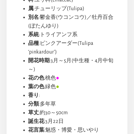
属
:チューリップ(Tulipa)
別名
:鬱金香(ウコンコウ)／牡丹百合
(ぼたんゆり)
系統
:トライアンフ系
品種
:ピンクアーダー(Tulipa
‘pinkardour’)
開花時期
:3月～5月(中生種・4月中旬
～)
花の色
:桃色
●
葉の色
:緑色
●
香り
:
分類
:多年草
草丈
:約30～50cm
誕生花
:3月22日
花言葉
:魅惑・博愛・思いやり