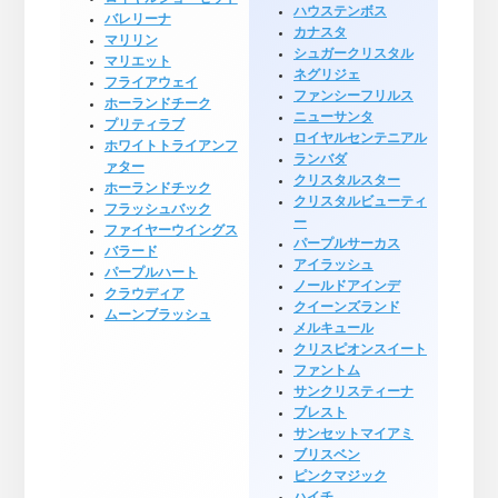
ハウステンボス
バレリーナ
カナスタ
マリリン
シュガークリスタル
マリエット
ネグリジェ
フライアウェイ
ファンシーフリルス
ホーランドチーク
ニューサンタ
プリティラブ
ロイヤルセンテニアル
ホワイトトライアンフ
ランバダ
ァター
クリスタルスター
ホーランドチック
クリスタルビューティ
フラッシュバック
ー
ファイヤーウイングス
パープルサーカス
バラード
アイラッシュ
パープルハート
ノールドアインデ
クラウディア
クイーンズランド
ムーンブラッシュ
メルキュール
クリスピオンスイート
ファントム
サンクリスティーナ
ブレスト
サンセットマイアミ
ブリスベン
ピンクマジック
ハイチ