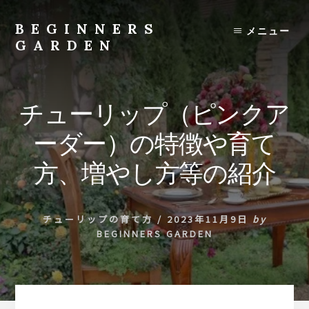
Skip
to
BEGINNERS
メニュー
content
GARDEN
植
物
の
チューリップ（ピンクア
種
類
ーダー）の特徴や育て
や
育
方、増やし方等の紹介
て
方
の
チューリップの育て方
/
2023年11月9日
by
紹
BEGINNERS GARDEN
介
を
行
い