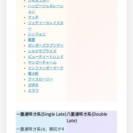
シネダブルー
ハッピージェネレーシ
ョン
マッチ
ジュディースレイスタ
ー
シンフォニ
紫雲
ガンダーズラプソディ
シルクサプライズ
ビューティートレンド
マンゴーチャーム
リンファンダーマーク
黄小町
アイスローリー
ガボタ
スラワ
一重遅咲き系(Single Late)
八重遅咲き系(Double
Late)
一重遅咲き系は、開花が4