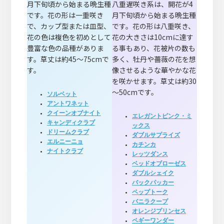
月下旬頃から始まる晩生種
八重遅咲き系は、開花が4
です。花の形は一重咲き
月下旬頃から始まる晩生種
で、カップ型または皿型、
です。花の形は八重咲き、
花の色は複色を初めとして
花の大きさは10cmに達す
豊富な色の品種がありま
る事もあり、花被片の数も
す。草丈は約45～75cmで
多く、牡丹や薔薇の花を想
す。
像させるような華やかな花
を咲かせます。草丈は約30
～50cmです。
ソルベット
アントワネット
クイーンオブナイト
エレガントピンク・ミ
キャンディクラブ
ックス
ドリームクラブ
ダブルサプライズ
エルニーニョ
カチンカ
ナイトクラブ
レッツダンス
ベッドオブローゼス
ダブルシェイク
バックパッカー
ペップトーク
バニラクープ
オレンジプリンセス
ペギーワンダー