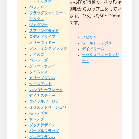
いる所が特徴で、花の形は
ー・ミックス
パラデロ
卵形からカップ型をしてい
フラッグファミリー・
ます。草丈は約50～70cm
ミックス
です。
ジャグジー
スプリングタイド
ロデオドライブ
ノビサン
メリーウィドー
ワールドフェボリート
フレーミング フラッグ
デイドリーム
ディスコ
オックスフォードエリ
パルラーダ
ート
グレースランド
タイムレス
メリープリンス
タイムアウト
カルガリーフレーム
ダイナスティー
ロイヤルバージン
ミセスメドベージュワ
モンテズマ
サレンダー
ダッチデザイン
パープルフラッグ
イルデフランス