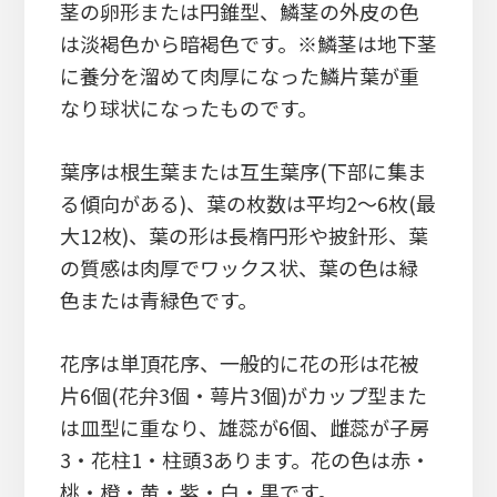
茎の卵形または円錐型、鱗茎の外皮の色
は淡褐色から暗褐色です。※鱗茎は地下茎
に養分を溜めて肉厚になった鱗片葉が重
なり球状になったものです。
葉序は根生葉または互生葉序(下部に集ま
る傾向がある)、葉の枚数は平均2～6枚(最
大12枚)、葉の形は長楕円形や披針形、葉
の質感は肉厚でワックス状、葉の色は緑
色または青緑色です。
花序は単頂花序、一般的に花の形は花被
片6個(花弁3個・萼片3個)がカップ型また
は皿型に重なり、雄蕊が6個、雌蕊が子房
3・花柱1・柱頭3あります。花の色は赤・
桃・橙・黄・紫・白・黒です。