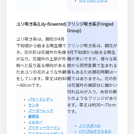
ロイヤルアクレス
ユリ咲き系(Lily-flowered)
フリンジ咲き系(Fringed
Group)
ユリ咲き系は、開花が4月
下旬頃から始まる晩生種で
フリンジ咲き系は、開花が
す。花の形は花被片の先端
4月下旬頃から始まる晩生
が尖り、花被片の上部が外
種が多いですが、様々な系
側へと反り返る傾向がある
統から突然変異で生まれる
ためユリの花のような外観
事もあるため開花時期は一
をしています。草丈は約40
概ではありません。花の形
～60cmです。
は花被片の縁部分に細かい
切れ込みが入り、糸状の飾
りのようなフリンジがあり
バラードレディ
ます。草丈は約30～75cm
サンネ
です。
ゴーゴーレッド
越黄冠
メルロー
ノースポール
プリティーウーマン
パープルクリスタル
ロイヤルジョーゼット