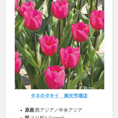
タネのタキイ 楽天市場店
原産
:西アジア／中央アジア
科
:ユリ科(Liliaceae)