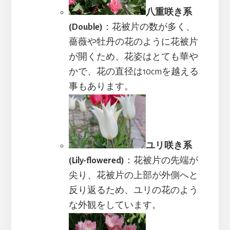
八重咲き系
(Double)
：花被片の数が多く、
薔薇や牡丹の花のように花被片
が開くため、花姿はとても華や
かで、花の直径は10cmを越える
事もあります。
ユリ咲き系
(Lily-flowered)
：花被片の先端が
尖り、花被片の上部が外側へと
反り返るため、ユリの花のよう
な外観をしています。