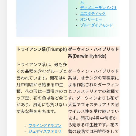
ム
ディズニーランドパリ
エスタティック
オンリーミー
ブルーダイアモンド
トライアンフ系(Triumph)
ダーウィン・ハイブリッド
系(Darwin Hybrids)
トライアンフ系は、最も多
くの品種を含むグループと
ダーウィン・ハイブリッド
言われています。開花は4
系は、オランダの育種家に
月中旬頃から始まる中生
よる作出されたダーウィン
種、花の形は一重咲きのカ
とフォステリアナの雑種で
ップ型、花の色は殆ど全て
す。ダーウィンよりも花が
があり、風雨にも負けない
大型でフォステリアナの耐
丈夫な茎をもちます。
ウイルス性を受け継いでい
ます。開花は4月中旬頃か
ら始まる中生種です。花の
フライングドラゴン
蕾の段階では円錐型をして
ジュディスファミリ