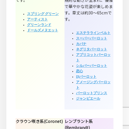
で華やかな花姿が楽しめま
す。草丈は約30～65cmで
スプリング グリーン
す。
アーティスト
グリーンランド
ドールズメヌエット
エステララインベルト
スーパーパーロット
カバナ
ネグリタパーロット
アプリコットパーロッ
ト
シルバーパーロット
恋心
DJパーロット
アメージングパーロッ
ト
パーロットプリンス
ジャンピエール
クラウン咲き系(Coronet)
レンブラント系
(Rembrandt)