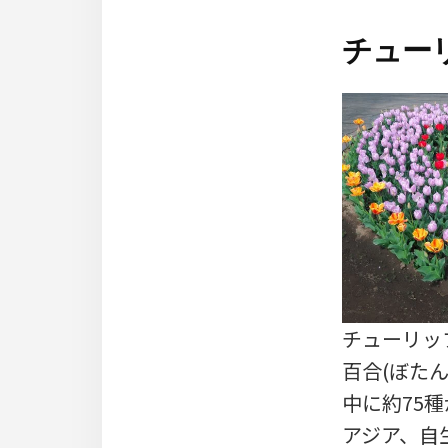
チュー
チューリップ
百合(ぼた
中に約75
アジア、自