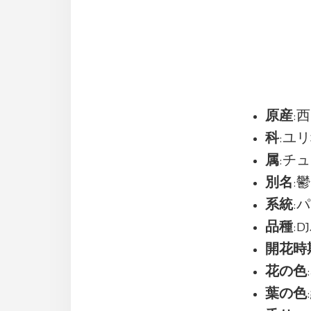
原産
:
科
:ユリ科
属
:チュ
別名
:
系統
:
品種
:D
開花時
花の色
葉の色