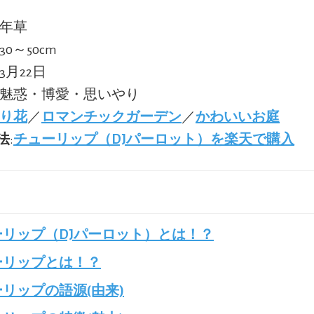
多年草
30～50cm
:3月22日
:魅惑・博愛・思いやり
り花
／
ロマンチックガーデン
／
かわいいお庭
法
:
チューリップ（DJパーロット）を楽天で購入
ーリップ（DJパーロット）とは！？
ーリップとは！？
リップの語源(由来)