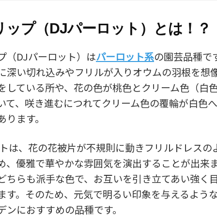
リップ（DJパーロット）とは！？
プ（DJパーロット）は
パーロット系
の園芸品種で
に深い切れ込みやフリルが入りオウムの羽根を想
をしている所や、花の色が桃色とクリーム色（白
いて、咲き進むにつれてクリーム色の覆輪が白色
あります。
ットは、花の花被片が不規則に動きフリルドレスの
め、優雅で華やかな雰囲気を演出することが出来
どちらも派手な色で、お互いを引き立てあい強く
ます。そのため、元気で明るい印象を与えるよう
デンにおすすめの品種です。