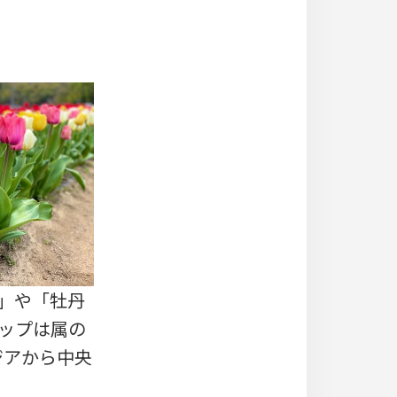
)」や「牡丹
リップは属の
ジアから中央