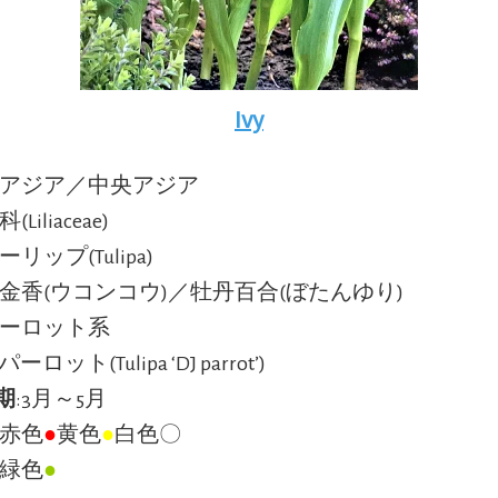
Ivy
西アジア／中央アジア
(Liliaceae)
ーリップ(Tulipa)
鬱金香(ウコンコウ)／牡丹百合(ぼたんゆり)
パーロット系
Jパーロット(Tulipa ‘DJ parrot’)
期
:3月～5月
:赤色
●
黄色
●
白色〇
:緑色
●