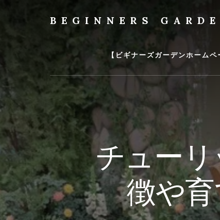
Skip
to
BEGINNERS GARD
content
植
物
の
【ビギナーズガーデンホームペ
種
類
や
育
て
方
の
チューリ
紹
介
を
徴や育
行
い
ま