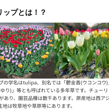
リップとは！？
の学名はtulipa、別名では「鬱金香(ウコンコウ
んゆり)」等とも呼ばれている多年草です。チュー
種があり、園芸品種は数千あります。原産地は西ア
生地は牧草地や草原等にあります。