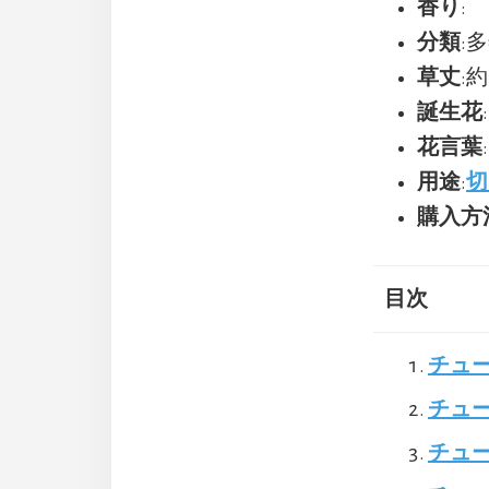
香り
:
分類
:
草丈
:約
誕生花
花言葉
用途
:
切
購入方
目次
チュ
チュ
チュー