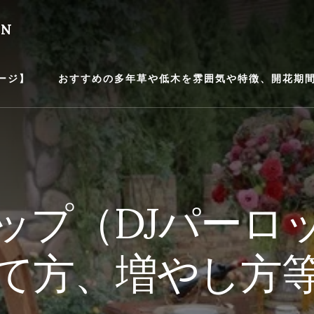
EN
ージ】
おすすめの多年草や低木を雰囲気や特徴、開花期間等
ップ（DJパーロ
て方、増やし方