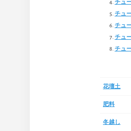
チュー
チュ
チュ
チュ
チュ
花壇土
肥料
冬越し