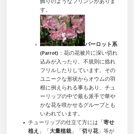
飾りのようなフリンジがありま
す。
パーロット系
(Parrot)
：花の花被片に深い切れ
込みが入ったり、不規則に捻れ
フリルしたりしています。その
ユニークな形状からオウムの羽
根に例えられる事もあり、チュ
ーリップの中で最も派手で華や
かな花を咲かせるグループとも
いわれています。
チューリップの仕立て方には「
寄せ
植え
」「
大量植栽
」「
切り花
」等が