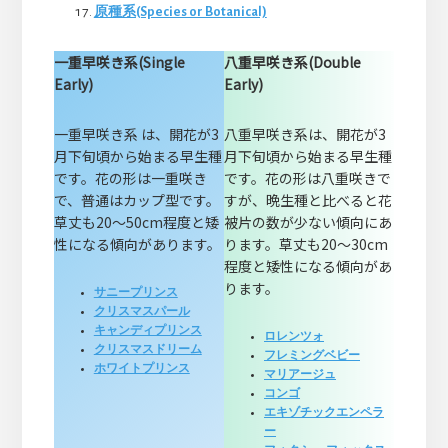
原種系(Species or Botanical)
一重早咲き系(Single
八重早咲き系(Double
Early)
Early)
一重早咲き系 は、開花が3
八重早咲き系は、開花が3
月下旬頃から始まる早生種
月下旬頃から始まる早生種
です。花の形は一重咲き
です。花の形は八重咲きで
で、普通はカップ型です。
すが、晩生種と比べると花
草丈も20～50cm程度と矮
被片の数が少ない傾向にあ
性になる傾向があります。
ります。草丈も20～30cm
程度と矮性になる傾向があ
ります。
サニープリンス
クリスマスパール
キャンディプリンス
ロレンツォ
クリスマスドリーム
フレミングベビー
ホワイトプリンス
マリアージュ
コンゴ
エキゾチックエンペラ
ー