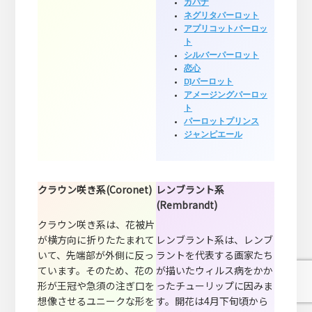
カバナ
ネグリタパーロット
アプリコットパーロッ
ト
シルバーパーロット
恋心
DJパーロット
アメージングパーロッ
ト
パーロットプリンス
ジャンピエール
クラウン咲き系(Coronet)
レンブラント系
(Rembrandt)
クラウン咲き系は、花被片
が横方向に折りたたまれて
レンブラント系は、レンブ
いて、先端部が外側に反っ
ラントを代表する画家たち
ています。そのため、花の
が描いたウィルス病をかか
形が王冠や急須の注ぎ口を
ったチューリップに因みま
想像させるユニークな形を
す。開花は4月下旬頃から