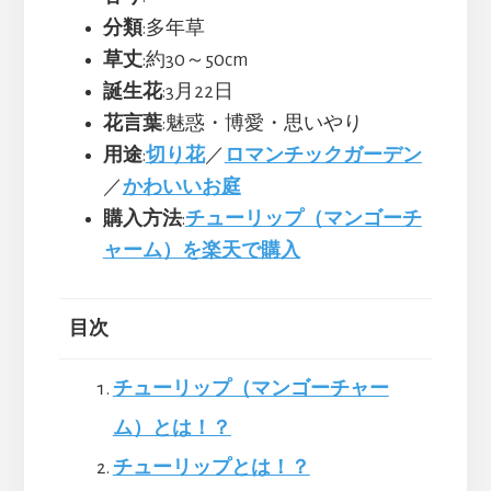
分類
:多年草
草丈
:約30～50cm
誕生花
:3月22日
花言葉
:魅惑・博愛・思いやり
用途
:
切り花
／
ロマンチックガーデン
／
かわいいお庭
購入方法
:
チューリップ（マンゴーチ
ャーム）を楽天で購入
目次
チューリップ（マンゴーチャー
ム）とは！？
チューリップとは！？