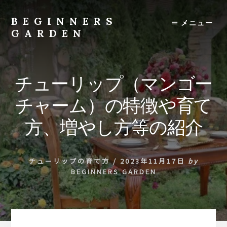
Skip
to
BEGINNERS
メニュー
content
GARDEN
植
物
の
チューリップ（マンゴー
種
類
チャーム）の特徴や育て
や
育
方、増やし方等の紹介
て
方
の
チューリップの育て方
/
2023年11月17日
by
紹
BEGINNERS GARDEN
介
を
行
い