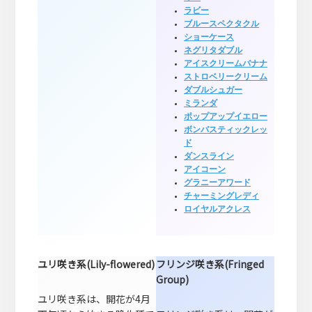
ラビー
ブルースペクタクル
ショーケース
ネグリタダブル
アイスクリームバナナ
ストロベリークリーム
ダブルシュガー
ミランダ
ポップアップイエロー
ボンバスティックレッ
ド
ダンスライン
アイコーン
グラニーアワード
チャーミングレディ
ロイヤルアクレス
ユリ咲き系(Lily-flowered)
フリンジ咲き系(Fringed
Group)
ユリ咲き系は、開花が4月