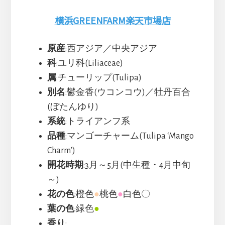
横浜GREENFARM楽天市場店
原産
:西アジア／中央アジア
科
:ユリ科(Liliaceae)
属
:チューリップ(Tulipa)
別名
:鬱金香(ウコンコウ)／牡丹百合
(ぼたんゆり)
系統
:トライアンフ系
品種
:マンゴーチャーム(Tulipa ‘Mango
Charm’)
開花時期
:3月～5月(中生種・4月中旬
～)
花の色
:橙色
●
桃色
●
白色〇
葉の色
:緑色
●
香り
: