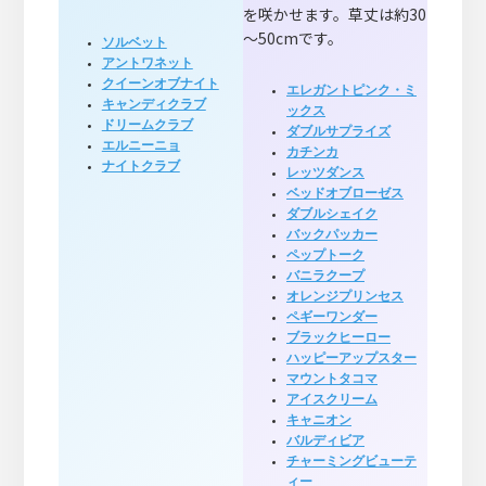
を咲かせます。草丈は約30
～50cmです。
ソルベット
アントワネット
クイーンオブナイト
エレガントピンク・ミ
キャンディクラブ
ックス
ドリームクラブ
ダブルサプライズ
エルニーニョ
カチンカ
ナイトクラブ
レッツダンス
ベッドオブローゼス
ダブルシェイク
バックパッカー
ペップトーク
バニラクープ
オレンジプリンセス
ペギーワンダー
ブラックヒーロー
ハッピーアップスター
マウントタコマ
アイスクリーム
キャニオン
バルディビア
チャーミングビューテ
ィー