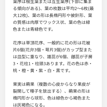
葉序は根生葉または互生葉序(下部に集ま
る傾向がある)、葉の枚数は平均2～6枚(最
大12枚)、葉の形は長楕円形や披針形、葉
の質感は肉厚でワックス状、葉の色は緑
色または青緑色です。
花序は単頂花序、一般的に花の形は花被
片6個(花弁3個・萼片3個)がカップ型また
は皿型に重なり、雄蕊が6個、雌蕊が子房
3・花柱1・柱頭3あります。花の色は赤・
桃・橙・黄・紫・白・黒です。
果実は蒴果（複数の心皮からなり果皮が
裂開して種子を放出する）、蒴果の形は
楕円形から球形、色は緑色から褐色また
は灰褐色になる。