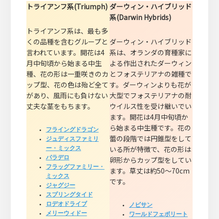
トライアンフ系(Triumph)
ダーウィン・ハイブリッド
系(Darwin Hybrids)
トライアンフ系は、最も多
くの品種を含むグループと
ダーウィン・ハイブリッド
言われています。開花は4
系は、オランダの育種家に
月中旬頃から始まる中生
よる作出されたダーウィン
種、花の形は一重咲きのカ
とフォステリアナの雑種で
ップ型、花の色は殆ど全て
す。ダーウィンよりも花が
があり、風雨にも負けない
大型でフォステリアナの耐
丈夫な茎をもちます。
ウイルス性を受け継いでい
ます。開花は4月中旬頃か
ら始まる中生種です。花の
フライングドラゴン
蕾の段階では円錐型をして
ジュディスファミリ
いる所が特徴で、花の形は
ー・ミックス
パラデロ
卵形からカップ型をしてい
フラッグファミリー・
ます。草丈は約50～70cm
ミックス
です。
ジャグジー
スプリングタイド
ロデオドライブ
ノビサン
メリーウィドー
ワールドフェボリート