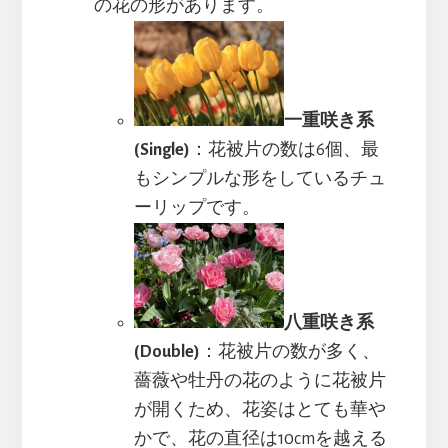
の花の形があります。
一重咲き系
(Single)
：花被片の数は6個、最
もシンプルな形をしているチュ
ーリップです。
八重咲き系
(Double)
：花被片の数が多く、
薔薇や牡丹の花のように花被片
が開くため、花姿はとても華や
かで、花の直径は10cmを越える