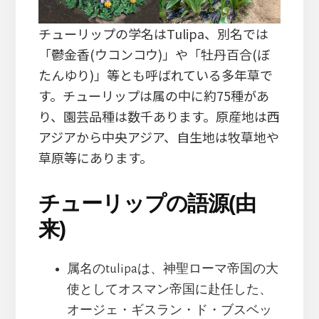
チューリップの学名はTulipa、別名では
「鬱金香(ウコンコウ)」や「牡丹百合(ぼ
たんゆり)」等とも呼ばれている多年草で
す。チューリップは属の中に約75種があ
り、園芸品種は数千あります。原産地は西
アジアから中央アジア、自生地は牧草地や
草原等にあります。
チューリップの語源(由
来)
属名のtulipaは、神聖ローマ帝国の大
使としてオスマン帝国に赴任した、
オージェ・ギスラン・ド・ブスベッ