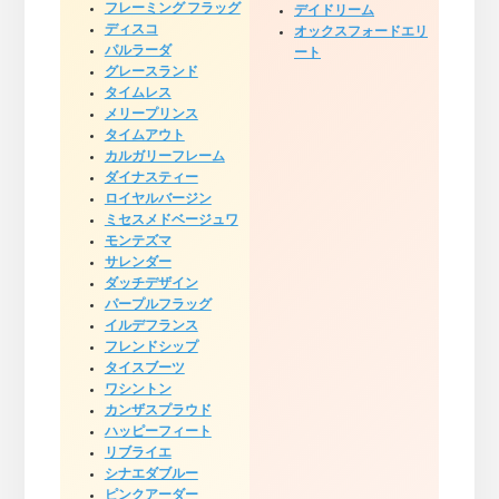
フレーミング フラッグ
デイドリーム
ディスコ
オックスフォードエリ
パルラーダ
ート
グレースランド
タイムレス
メリープリンス
タイムアウト
カルガリーフレーム
ダイナスティー
ロイヤルバージン
ミセスメドベージュワ
モンテズマ
サレンダー
ダッチデザイン
パープルフラッグ
イルデフランス
フレンドシップ
タイスブーツ
ワシントン
カンザスプラウド
ハッピーフィート
リブライエ
シナエダブルー
ピンクアーダー