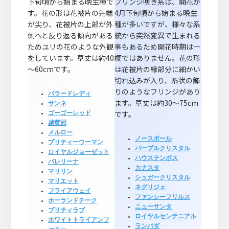
下旬頃から始まる晩生種で
フリンジ咲き系は、開花が
す。花の形は花被片の先端
4月下旬頃から始まる晩生
が尖り、花被片の上部が外
種が多いですが、様々な系
側へと反り返る傾向がある
統から突然変異で生まれる
ためユリの花のような外観
事もあるため開花時期は一
をしています。草丈は約40
概ではありません。花の形
～60cmです。
は花被片の縁部分に細かい
切れ込みが入り、糸状の飾
りのようなフリンジがあり
バラードレディ
ます。草丈は約30～75cm
サンネ
です。
ゴーゴーレッド
越黄冠
メルロー
ノースポール
プリティーウーマン
パープルクリスタル
ロイヤルジョーゼット
ハウステンボス
バレリーナ
カナスタ
マリリン
シュガークリスタル
マリエット
ネグリジェ
フライアウェイ
ファンシーフリルス
ホーランドチーク
ニューサンタ
プリティラブ
ロイヤルセンテニアル
ホワイトトライアンフ
ランバダ