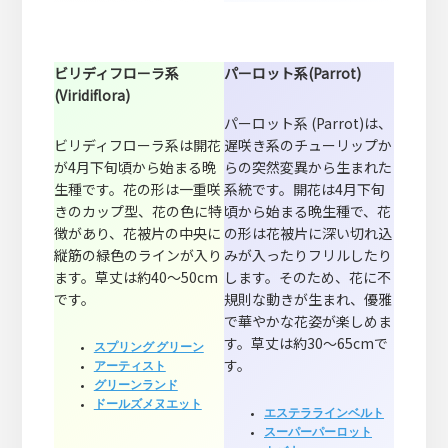
ビリディフローラ系
パーロット系(Parrot)
(Viridiflora)
パーロット系 (Parrot)は、
ビリディフローラ系は開花
遅咲き系のチューリップか
が4月下旬頃から始まる晩
らの突然変異から生まれた
生種です。花の形は一重咲
系統です。開花は4月下旬
きのカップ型、花の色に特
頃から始まる晩生種で、花
徴があり、花被片の中央に
の形は花被片に深い切れ込
縦筋の緑色のラインが入り
みが入ったりフリルしたり
ます。草丈は約40～50cm
します。そのため、花に不
です。
規則な動きが生まれ、優雅
で華やかな花姿が楽しめま
す。草丈は約30～65cmで
スプリング グリーン
す。
アーティスト
グリーンランド
ドールズメヌエット
エステララインベルト
スーパーパーロット