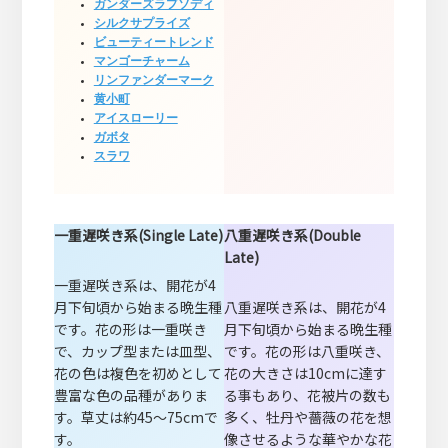
ガンダーズラプソディ
シルクサプライズ
ビューティートレンド
マンゴーチャーム
リンファンダーマーク
黄小町
アイスローリー
ガボタ
スラワ
一重遅咲き系(Single Late)
八重遅咲き系(Double
Late)
一重遅咲き系は、開花が4
月下旬頃から始まる晩生種
八重遅咲き系は、開花が4
です。花の形は一重咲き
月下旬頃から始まる晩生種
で、カップ型または皿型、
です。花の形は八重咲き、
花の色は複色を初めとして
花の大きさは10cmに達す
豊富な色の品種がありま
る事もあり、花被片の数も
す。草丈は約45～75cmで
多く、牡丹や薔薇の花を想
す。
像させるような華やかな花