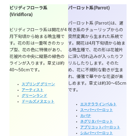
ビリディフローラ系
パーロット系(Parrot)
(Viridiflora)
パーロット系 (Parrot)は、遅
ビリディフローラ系は開花が4
咲き系のチューリップからの
月下旬頃から始まる晩生種で
突然変異から生まれた系統で
す。花の形は一重咲きのカッ
す。開花は4月下旬頃から始ま
プ型、花の色に特徴があり、
る晩生種で、花の形は花被片
花被片の中央に縦筋の緑色の
に深い切れ込みが入ったりフ
ラインが入ります。草丈は約
リルしたりします。そのた
40～50cmです。
め、花に不規則な動きが生ま
れ、優雅で華やかな花姿が楽
しめます。草丈は約30～65cm
スプリング グリーン
です。
アーティスト
グリーンランド
ドールズメヌエット
エステララインベルト
スーパーパーロット
カバナ
ネグリタパーロット
アプリコットパーロット
シルバーパーロット