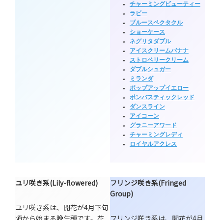
チャーミングビューティー
ラビー
ブルースペクタクル
ショーケース
ネグリタダブル
アイスクリームバナナ
ストロベリークリーム
ダブルシュガー
ミランダ
ポップアップイエロー
ボンバスティックレッド
ダンスライン
アイコーン
グラニーアワード
チャーミングレディ
ロイヤルアクレス
ユリ咲き系(Lily-flowered)
フリンジ咲き系(Fringed
Group)
ユリ咲き系は、開花が4月下旬
頃から始まる晩生種です。花
フリンジ咲き系は、開花が4月