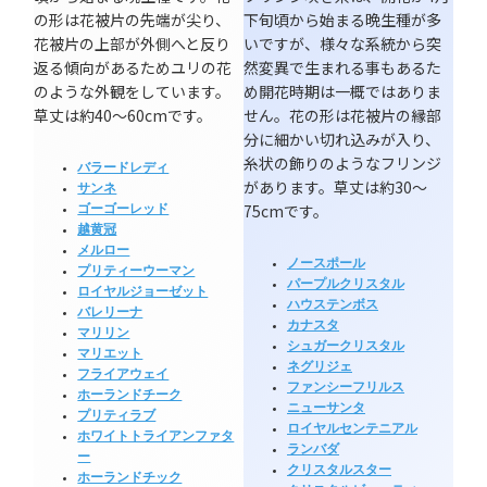
の形は花被片の先端が尖り、
下旬頃から始まる晩生種が多
花被片の上部が外側へと反り
いですが、様々な系統から突
返る傾向があるためユリの花
然変異で生まれる事もあるた
のような外観をしています。
め開花時期は一概ではありま
草丈は約40～60cmです。
せん。花の形は花被片の縁部
分に細かい切れ込みが入り、
糸状の飾りのようなフリンジ
バラードレディ
があります。草丈は約30～
サンネ
75cmです。
ゴーゴーレッド
越黄冠
メルロー
ノースポール
プリティーウーマン
パープルクリスタル
ロイヤルジョーゼット
ハウステンボス
バレリーナ
カナスタ
マリリン
シュガークリスタル
マリエット
ネグリジェ
フライアウェイ
ファンシーフリルス
ホーランドチーク
ニューサンタ
プリティラブ
ロイヤルセンテニアル
ホワイトトライアンファタ
ランバダ
ー
クリスタルスター
ホーランドチック