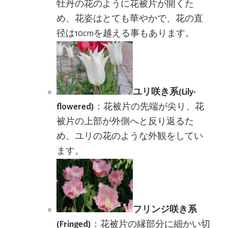
牡丹の花のように花被片が開くた
め、花姿はとても華やかで、花の直
径は10cmを越える事もあります。
ユリ咲き系(Lily-
flowered)
：花被片の先端が尖り、花
被片の上部が外側へと反り返るた
め、ユリの花のような外観をしてい
ます。
フリンジ咲き系
(Fringed)
：花被片の縁部分に細かい切