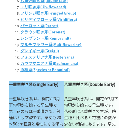
八重遅咲き系(Double Late)
ユリ咲き系(Lily-flowered)
フリンジ咲き系(Fringed Group)
ビリディフローラ系(Viridiflora)
パーロット系(Parrot)
クラウン咲き系(Coronet)
レンブラント系(Rembrandt)
マルチフラワー系(Multiflowering)
グレイギー系(Greigii)
フォステリアナ系 (Fosteriana)
カウフマニアナ系 (Kaufmaniana)
原種系(Species or Botanical)
一重早咲き系(Single Early)
八重早咲き系(Double Early)
一重早咲き系 は、開花が3月
八重早咲き系は、開花が3月下
下旬頃から始まる早生種で
旬頃から始まる早生種です。
す。花の形は一重咲きで、普
花の形は八重咲きですが、晩
通はカップ型です。草丈も20
生種と比べると花被片の数が
～50cm程度と矮性になる傾向
少ない傾向にあります。草丈