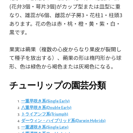
(花弁3個・萼片3個)がカップ型または皿型に重
なり、雄蕊が6個、雌蕊が子房3・花柱1・柱頭3
あります。花の色は赤・桃・橙・黄・紫・白・
黒です。
果実は蒴果（複数の心皮からなり果皮が裂開し
て種子を放出する）、蒴果の形は楕円形から球
形、色は緑色から褐色または灰褐色になる。
チューリップの園芸分類
一重早咲き系(Single Early)
八重早咲き系(Double Early)
トライアンフ系(Triumph)
ダーウィン・ハイブリッド系(Darwin Hybrids)
一重遅咲き系(Single Late)