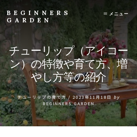
Skip
to
BEGINNERS
メニュー
content
GARDEN
植
物
の
チューリップ（アイコー
種
類
ン）の特徴や育て方、増
や
育
やし方等の紹介
て
方
の
チューリップの育て方
/
2023年11月18日
by
紹
BEGINNERS GARDEN
介
を
行
い