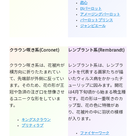
恋心
DJパーロット
アメージングパーロット
パーロットプリンス
ジャンピエール
クラウン咲き系(Coronet)
レンブラント系(Rembrandt)
クラウン咲き系は、花被片が
レンブラント系は、レンブラ
横方向に折りたたまれてい
ントを代表する画家たちが描
て、先端部が外側に反ってい
いたウィルス病をかかったチ
ます。そのため、花の形が王
ューリップに因みます。開花
冠や急須の注ぎ口を想像させ
は4月下旬頃から始まる晩生種
るユニークな形をしていま
です。花の形は一重咲きのカ
す。
ップ型、花の色に特徴があ
り、花被片の中に羽状の模様
が入ります。
キングスクラウン
プリティラブ
ファイヤーワーク