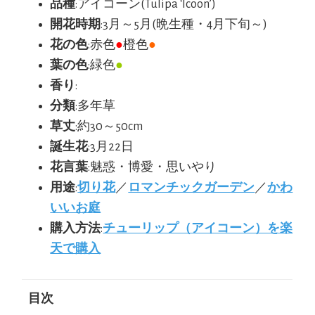
品種
:アイコーン(Tulipa ‘Icoon’)
開花時期
:3月～5月(晩生種・4月下旬～)
花の色
:赤色
●
橙色
●
葉の色
:緑色
●
香り
:
分類
:多年草
草丈
:約30～50cm
誕生花
:3月22日
花言葉
:魅惑・博愛・思いやり
用途
:
切り花
／
ロマンチックガーデン
／
かわ
いいお庭
購入方法
:
チューリップ（アイコーン）を楽
天で購入
目次