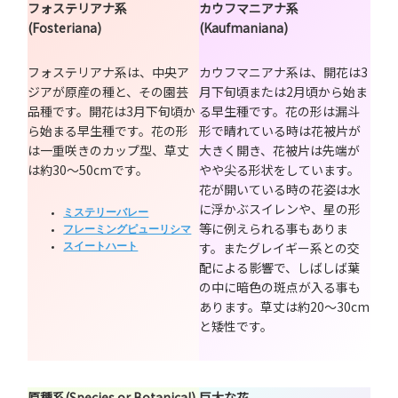
フォステリアナ系
カウフマニアナ系
(Fosteriana)
(Kaufmaniana)
フォステリアナ系は、中央ア
カウフマニアナ系は、開花は3
ジアが原産の種と、その園芸
月下旬頃または2月頃から始ま
品種です。開花は3月下旬頃か
る早生種です。花の形は漏斗
ら始まる早生種です。花の形
形で晴れている時は花被片が
は一重咲きのカップ型、草丈
大きく開き、花被片は先端が
は約30～50cmです。
やや尖る形状をしています。
花が開いている時の花姿は水
に浮かぶスイレンや、星の形
ミステリーバレー
等に例えられる事もありま
フレーミングピューリシマ
す。またグレイギー系との交
スイートハート
配による影響で、しばしば葉
の中に暗色の斑点が入る事も
あります。草丈は約20～30cm
と矮性です。
原種系(Species or Botanical)
巨大な花