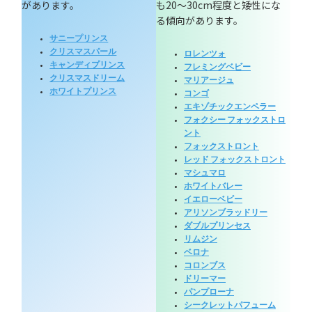
があります。
も20～30cm程度と矮性にな
る傾向があります。
サニープリンス
クリスマスパール
ロレンツォ
キャンディプリンス
フレミングベビー
クリスマスドリーム
マリアージュ
ホワイトプリンス
コンゴ
エキゾチックエンペラー
フォクシー フォックストロ
ント
フォックストロント
レッド フォックストロント
マシュマロ
ホワイトバレー
イエローベビー
アリソンブラッドリー
ダブルプリンセス
リムジン
ベロナ
コロンブス
ドリーマー
パンプローナ
シークレットパフューム