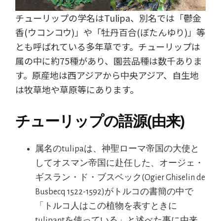
チューリップの学名はTulipa、別名では「鬱金
香(ウコンコウ)」や「牡丹百合(ぼたんゆり)」等
とも呼ばれている多年草です。チューリップは
属の中に約75種があり、園芸品種は数千ありま
す。原産地は西アジアから中央アジア、自生地
は牧草地や草原等にあります。
チューリップの語源(由来)
属名のtulipaは、神聖ローマ帝国の大使と
してオスマン帝国に赴任した、オージェ・
ギスラン・ド・ブスベック(Ogier Ghiselin de
Busbecq 1522-1592)がトルコの書簡の中で
「トルコ人はこの植物を表すときに
tulipantを使っている」と述べた事に由来