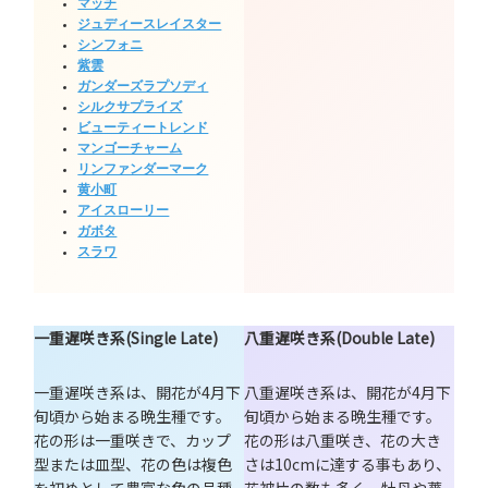
マッチ
ジュディースレイスター
シンフォニ
紫雲
ガンダーズラプソディ
シルクサプライズ
ビューティートレンド
マンゴーチャーム
リンファンダーマーク
黄小町
アイスローリー
ガボタ
スラワ
一重遅咲き系(Single Late)
八重遅咲き系(Double Late)
一重遅咲き系は、開花が4月下
八重遅咲き系は、開花が4月下
旬頃から始まる晩生種です。
旬頃から始まる晩生種です。
花の形は一重咲きで、カップ
花の形は八重咲き、花の大き
型または皿型、花の色は複色
さは10cmに達する事もあり、
を初めとして豊富な色の品種
花被片の数も多く、牡丹や薔