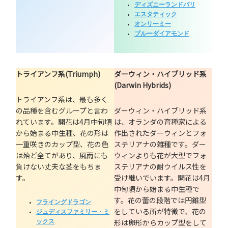
ディズニーランドパリ
エスタティック
オンリーミー
ブルーダイアモンド
トライアンフ系(Triumph)
ダーウィン・ハイブリッド系
(Darwin Hybrids)
トライアンフ系は、最も多く
の品種を含むグループと言わ
ダーウィン・ハイブリッド系
れています。開花は4月中旬頃
は、オランダの育種家による
から始まる中生種、花の形は
作出されたダーウィンとフォ
一重咲きのカップ型、花の色
ステリアナの雑種です。ダー
は殆ど全てがあり、風雨にも
ウィンよりも花が大型でフォ
負けない丈夫な茎をもちま
ステリアナの耐ウイルス性を
す。
受け継いでいます。開花は4月
中旬頃から始まる中生種で
す。花の蕾の段階では円錐型
フライングドラゴン
をしている所が特徴で、花の
ジュディスファミリー・ミ
形は卵形からカップ型をして
ックス