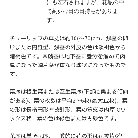
にも左右されますが、花瓶の中
で約5～7日の日持ちがありま
す。
チューリップの草丈は約10(～70)cm、鱗茎の卵
形または円錐型、鱗茎の外皮の色は淡褐色から
暗褐色です。※鱗茎は地下茎に養分を溜めて肉
厚になった鱗片葉が重なり球状になったもので
す。
葉序は根生葉または互生葉序(下部に集まる傾向
がある)、葉の枚数は平均2～6枚(最大12枚)、葉
の形は長楕円形や披針形、葉の質感は肉厚でワ
ックス状、葉の色は緑色または青緑色です。
花序は単頂花序、一般的に花の形は花被片6個