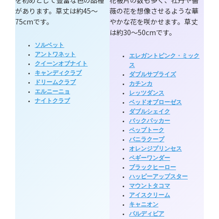
があります。草丈は約45～
薇の花を想像させるような華
75cmです。
やかな花を咲かせます。草丈
は約30～50cmです。
ソルベット
アントワネット
エレガントピンク・ミック
クイーンオブナイト
ス
キャンディクラブ
ダブルサプライズ
ドリームクラブ
カチンカ
エルニーニョ
レッツダンス
ナイトクラブ
ベッドオブローゼス
ダブルシェイク
バックパッカー
ペップトーク
バニラクープ
オレンジプリンセス
ペギーワンダー
ブラックヒーロー
ハッピーアップスター
マウントタコマ
アイスクリーム
キャニオン
バルディビア