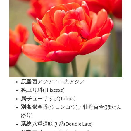
原産
:西アジア／中央アジア
科
:ユリ科(Liliaceae)
属
:チューリップ(Tulipa)
別名
:鬱金香(ウコンコウ)／牡丹百合(ぼたん
ゆり)
系統
:八重遅咲き系(Double Late)