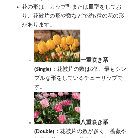
花の形は、カップ型または皿型をしてお
り、花被片の形や数などで約5種の花の形
があります。
一重咲き系
(Single)
：花被片の数は6個、最もシン
プルな形をしているチューリップで
す。
八重咲き系
(Double)
：花被片の数が多く、薔薇や