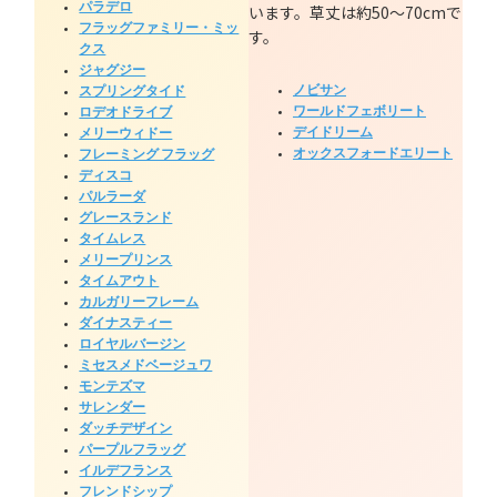
パラデロ
います。草丈は約50～70cmで
フラッグファミリー・ミッ
す。
クス
ジャグジー
ノビサン
スプリングタイド
ワールドフェボリート
ロデオドライブ
デイドリーム
メリーウィドー
オックスフォードエリート
フレーミング フラッグ
ディスコ
パルラーダ
グレースランド
タイムレス
メリープリンス
タイムアウト
カルガリーフレーム
ダイナスティー
ロイヤルバージン
ミセスメドベージュワ
モンテズマ
サレンダー
ダッチデザイン
パープルフラッグ
イルデフランス
フレンドシップ