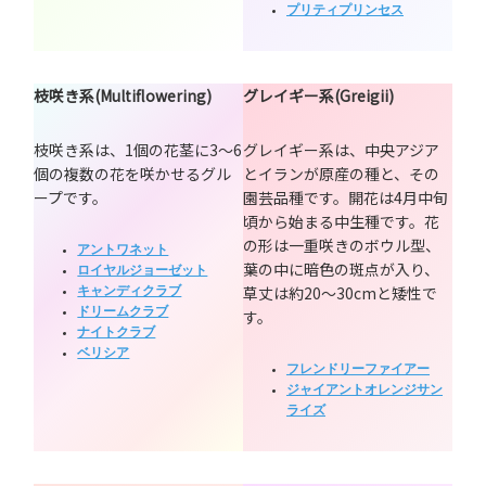
プリティプリンセス
枝咲き系(Multiflowering)
グレイギー系(Greigii)
枝咲き系は、1個の花茎に3～6
グレイギー系は、中央アジア
個の複数の花を咲かせるグル
とイランが原産の種と、その
ープです。
園芸品種です。開花は4月中旬
頃から始まる中生種です。花
の形は一重咲きのボウル型、
アントワネット
葉の中に暗色の斑点が入り、
ロイヤルジョーゼット
草丈は約20～30cmと矮性で
キャンディクラブ
ドリームクラブ
す。
ナイトクラブ
ベリシア
フレンドリーファイアー
ジャイアントオレンジサン
ライズ