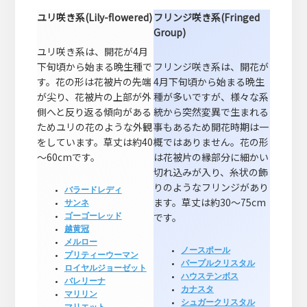
ユリ咲き系(Lily-flowered)
フリンジ咲き系(Fringed
Group)
ユリ咲き系は、開花が4月
下旬頃から始まる晩生種で
フリンジ咲き系は、開花が
す。花の形は花被片の先端
4月下旬頃から始まる晩生
が尖り、花被片の上部が外
種が多いですが、様々な系
側へと反り返る傾向がある
統から突然変異で生まれる
ためユリの花のような外観
事もあるため開花時期は一
をしています。草丈は約40
概ではありません。花の形
～60cmです。
は花被片の縁部分に細かい
切れ込みが入り、糸状の飾
りのようなフリンジがあり
バラードレディ
ます。草丈は約30～75cm
サンネ
です。
ゴーゴーレッド
越黄冠
メルロー
ノースポール
プリティーウーマン
パープルクリスタル
ロイヤルジョーゼット
ハウステンボス
バレリーナ
カナスタ
マリリン
シュガークリスタル