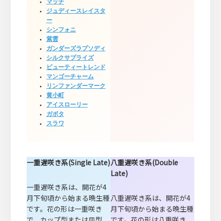
マッチ
ジュディースレイスタ
ー
シンフォニ
紫雲
ガンダーズラプソディ
シルクサプライズ
ビューティートレンド
マンゴーチャーム
リンファンダーマーク
黄小町
アイスローリー
ガボタ
スラワ
一重遅咲き系(Single Late)
八重遅咲き系(Double
Late)
一重遅咲き系は、開花が4
月下旬頃から始まる晩生種
八重遅咲き系は、開花が4
です。花の形は一重咲き
月下旬頃から始まる晩生種
で、カップ型または皿型、
です。花の形は八重咲き、