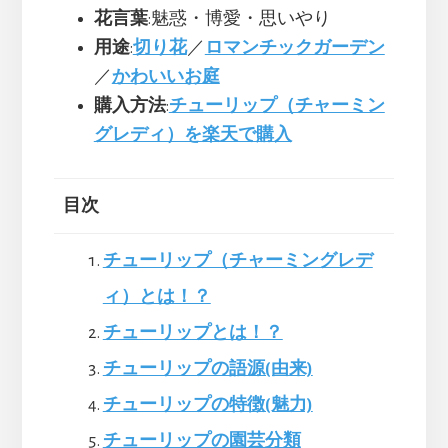
花言葉
:魅惑・博愛・思いやり
用途
:
切り花
／
ロマンチックガーデン
／
かわいいお庭
購入方法
:
チューリップ（チャーミン
グレディ）を楽天で購入
目次
チューリップ（チャーミングレデ
ィ）とは！？
チューリップとは！？
チューリップの語源(由来)
チューリップの特徴(魅力)
チューリップの園芸分類