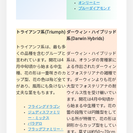
オンリーミー
ブルーダイアモンド
トライアンフ系(Triumph)
ダーウィン・ハイブリッド
系(Darwin Hybrids)
トライアンフ系は、最も多
くの品種を含むグループと
ダーウィン・ハイブリッド
言われています。開花は4
系は、オランダの育種家に
月中旬頃から始まる中生
よる作出されたダーウィン
種、花の形は一重咲きのカ
とフォステリアナの雑種で
ップ型、花の色は殆ど全て
す。ダーウィンよりも花が
があり、風雨にも負けない
大型でフォステリアナの耐
丈夫な茎をもちます。
ウイルス性を受け継いでい
ます。開花は4月中旬頃か
ら始まる中生種です。花の
フライングドラゴン
蕾の段階では円錐型をして
ジュディスファミリ
いる所が特徴で、花の形は
ー・ミックス
パラデロ
卵形からカップ型をしてい
フラッグファミリー・
ます。草丈は約50～70cm