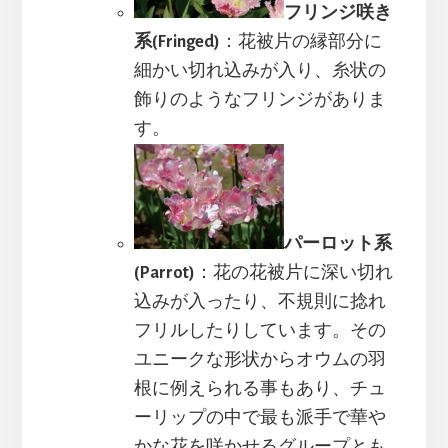
フリンジ咲き
系(Fringed)
：花被片の縁部分に
細かい切れ込みが入り、糸状の
飾りのようなフリンジがありま
す。
パーロット系
(Parrot)
：花の花被片に深い切れ
込みが入ったり、不規則に捻れ
フリルしたりしています。その
ユニークな形状からオウムの羽
根に例えられる事もあり、チュ
ーリップの中で最も派手で華や
かな花を咲かせるグループとも