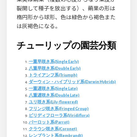
裂開して種子を放出する）、蒴果の形は
楕円形から球形、色は緑色から褐色また
は灰褐色になる。
チューリップの園芸分類
一重早咲き系(Single Early)
八重早咲き系(Double Early)
トライアンフ系(Triumph)
ダーウィン・ハイブリッド系(Darwin Hybrids)
一重遅咲き系(Single Late)
八重遅咲き系(Double Late)
ユリ咲き系(Lily-flowered)
フリンジ咲き系(Fringed Group)
ビリディフローラ系(Viridiflora)
パーロット系(Parrot)
クラウン咲き系(Coronet)
レンブラント系(Rembrandt)