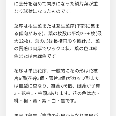
に養分を溜めて肉厚になった鱗片葉が重
なり球状になったものです。
葉序は根生葉または互生葉序(下部に集ま
る傾向がある)、葉の枚数は平均2～6枚(最
大12枚)、葉の形は長楕円形や披針形、葉
の質感は肉厚でワックス状、葉の色は緑
色または青緑色です。
花序は単頂花序、一般的に花の形は花被
片6個(花弁3個・萼片3個)がカップ型また
は皿型に重なり、雄蕊が6個、雌蕊が子房
3・花柱1・柱頭3あります。花の色は赤・
桃・橙・黄・紫・白・黒です。
果実は蒴果（複数の心皮からなり果皮が