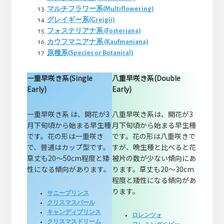
マルチフラワー系(Multiflowering)
グレイギー系(Greigii)
フォステリアナ系 (Fosteriana)
カウフマニアナ系 (Kaufmaniana)
原種系(Species or Botanical)
一重早咲き系(Single
八重早咲き系(Double
Early)
Early)
一重早咲き系 は、開花が3
八重早咲き系は、開花が3
月下旬頃から始まる早生種
月下旬頃から始まる早生種
です。花の形は一重咲き
です。花の形は八重咲きで
で、普通はカップ型です。
すが、晩生種と比べると花
草丈も20～50cm程度と矮
被片の数が少ない傾向にあ
性になる傾向があります。
ります。草丈も20～30cm
程度と矮性になる傾向があ
ります。
サニープリンス
クリスマスパール
キャンディプリンス
ロレンツォ
クリスマスドリーム