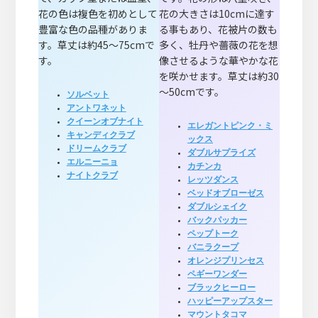
花の色は複色を初めとして
花の大きさは10cmに達す
豊富な色の品種がありま
る事もあり、花被片の数も
す。草丈は約45～75cmで
多く、牡丹や薔薇の花を想
す。
像させるような華やかな花
を咲かせます。草丈は約30
～50cmです。
ソルベット
アントワネット
クイーンオブナイト
エレガントピンク・ミ
キャンディクラブ
ックス
ドリームクラブ
ダブルサプライズ
エルニーニョ
カチンカ
ナイトクラブ
レッツダンス
ベッドオブローゼス
ダブルシェイク
バックパッカー
ペップトーク
バニラクープ
オレンジプリンセス
ペギーワンダー
ブラックヒーロー
ハッピーアップスター
マウントタコマ