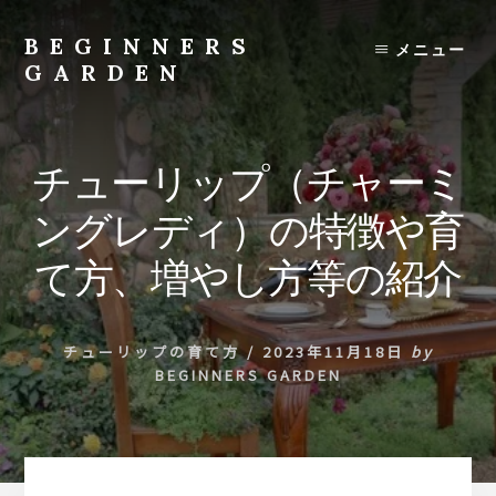
Skip
to
BEGINNERS
メニュー
content
GARDEN
植
物
の
チューリップ（チャーミ
種
類
ングレディ）の特徴や育
や
育
て方、増やし方等の紹介
て
方
の
チューリップの育て方
/
2023年11月18日
by
紹
BEGINNERS GARDEN
介
を
行
い