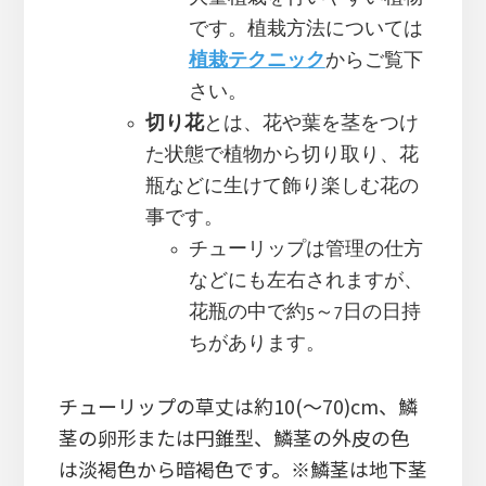
です。植栽方法については
植栽テクニック
からご覧下
さい。
切り花
とは、花や葉を茎をつけ
た状態で植物から切り取り、花
瓶などに生けて飾り楽しむ花の
事です。
チューリップは管理の仕方
などにも左右されますが、
花瓶の中で約5～7日の日持
ちがあります。
チューリップの草丈は約10(～70)cm、鱗
茎の卵形または円錐型、鱗茎の外皮の色
は淡褐色から暗褐色です。※鱗茎は地下茎