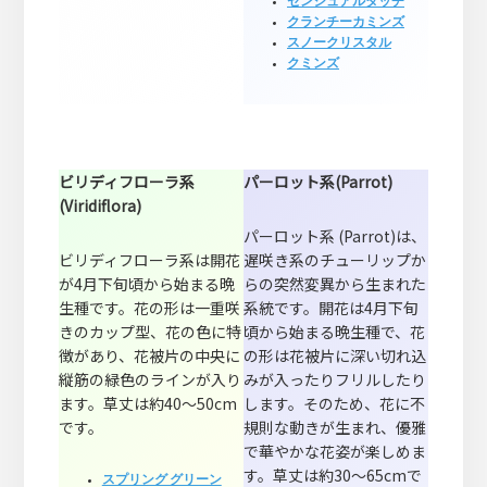
センシュアルタッチ
クランチーカミンズ
スノークリスタル
クミンズ
ビリディフローラ系
パーロット系(Parrot)
(Viridiflora)
パーロット系 (Parrot)は、
ビリディフローラ系は開花
遅咲き系のチューリップか
が4月下旬頃から始まる晩
らの突然変異から生まれた
生種です。花の形は一重咲
系統です。開花は4月下旬
きのカップ型、花の色に特
頃から始まる晩生種で、花
徴があり、花被片の中央に
の形は花被片に深い切れ込
縦筋の緑色のラインが入り
みが入ったりフリルしたり
ます。草丈は約40～50cm
します。そのため、花に不
です。
規則な動きが生まれ、優雅
で華やかな花姿が楽しめま
す。草丈は約30～65cmで
スプリング グリーン