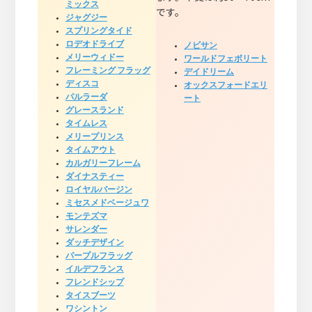
ミックス
です。
ジャグジー
スプリングタイド
ロデオドライブ
ノビサン
メリーウィドー
ワールドフェボリート
フレーミング フラッグ
デイドリーム
ディスコ
オックスフォードエリ
パルラーダ
ート
グレースランド
タイムレス
メリープリンス
タイムアウト
カルガリーフレーム
ダイナスティー
ロイヤルバージン
ミセスメドベージュワ
モンテズマ
サレンダー
ダッチデザイン
パープルフラッグ
イルデフランス
フレンドシップ
タイスブーツ
ワシントン