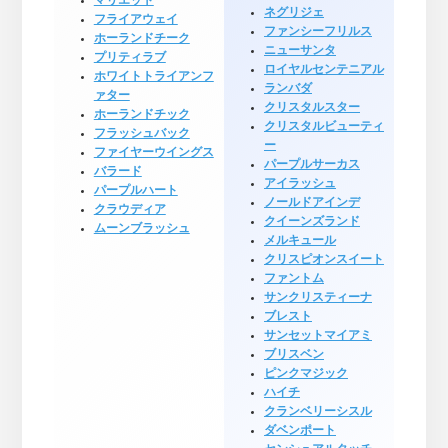
マリエット
ネグリジェ
フライアウェイ
ファンシーフリルス
ホーランドチーク
ニューサンタ
プリティラブ
ロイヤルセンテニアル
ホワイトトライアンフ
ランバダ
ァター
クリスタルスター
ホーランドチック
クリスタルビューティ
フラッシュバック
ー
ファイヤーウイングス
パープルサーカス
バラード
アイラッシュ
パープルハート
ノールドアインデ
クラウディア
クイーンズランド
ムーンブラッシュ
メルキュール
クリスピオンスイート
ファントム
サンクリスティーナ
ブレスト
サンセットマイアミ
ブリスベン
ピンクマジック
ハイチ
クランベリーシスル
ダベンポート