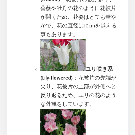
薔薇や牡丹の花のように花被片
が開くため、花姿はとても華や
かで、花の直径は10cmを越える
事もあります。
ユリ咲き系
(Lily-flowered)
：花被片の先端が
尖り、花被片の上部が外側へと
反り返るため、ユリの花のよう
な外観をしています。