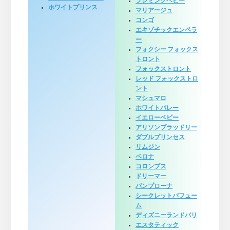
フレミングベビー
ホワイトプリンス
マリアージュ
コンゴ
エキゾチックエンペラ
ー
フォクシー フォックス
トロント
フォックストロント
レッド フォックストロ
ント
マシュマロ
ホワイトバレー
イエローベビー
アリソンブラッドリー
ダブルプリンセス
リムジン
ベロナ
コロンブス
ドリーマー
パンプローナ
シークレットパフュー
ム
ディズニーランドパリ
エスタティック