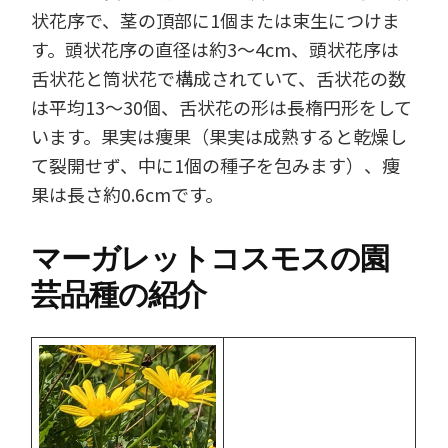
状花序で、茎の頂部に1個または束生につけま
す。頭状花序の直径は約3～4cm、頭状花序は
舌状花と筒状花で構成されていて、舌状花の数
は平均13～30個、舌状花の形は長楕円形をして
います。果実は痩果（果実は成熟すると乾燥し
て裂開せず、中に1個の種子を包みます）、痩
果は長さ約0.6cmです。
マーガレットコスモスの園
芸品種の紹介