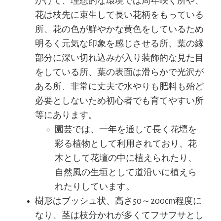
かけて、理想的な環境では周年咲く所や、
花は枝先に束生して長い花柄をもっている
所、花の色が鮮やかな黄色をしているため
明るく元気な印象を感じさせる所、葉の縁
部分に深い切れ込みが入り装飾的な見た目
をしている所、葉の表面は滑らかで光沢が
ある所、非常に丈夫で水やりも肥料も殆ど
必要としないため初心者でも育てやすい所
等にあります。
園芸では、一年を通して長く花壇を
彩る植物として利用されており、花
木として花壇の中に植えられたり、
自然風の生垣として道沿いに植えら
れたりしています。
樹形はブッシュ状、高さ50～200cm程度に
なり、茎は枝分かれが多くてフサフサとし