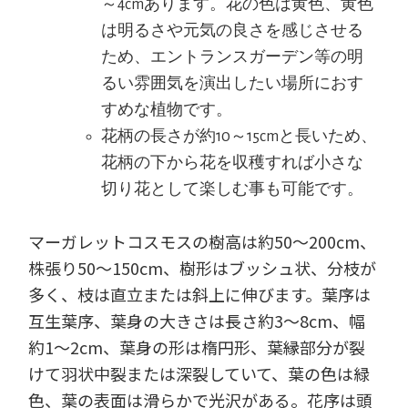
～4cmあります。花の色は黄色、黄色
は明るさや元気の良さを感じさせる
ため、エントランスガーデン等の明
るい雰囲気を演出したい場所におす
すめな植物です。
花柄の長さが約10～15cmと長いため、
花柄の下から花を収穫すれば小さな
切り花として楽しむ事も可能です。
マーガレットコスモスの樹高は約50～200cm、
株張り50～150cm、樹形はブッシュ状、分枝が
多く、枝は直立または斜上に伸びます。葉序は
互生葉序、葉身の大きさは長さ約3～8cm、幅
約1～2cm、葉身の形は楕円形、葉縁部分が裂
けて羽状中裂または深裂していて、葉の色は緑
色、葉の表面は滑らかで光沢がある。花序は頭