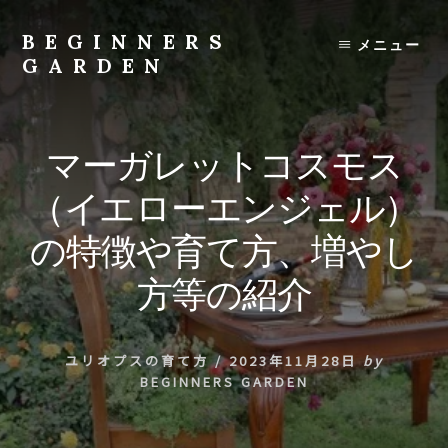
Skip
to
BEGINNERS
メニュー
content
GARDEN
植
物
の
マーガレットコスモス
種
類
（イエローエンジェル）
や
育
の特徴や育て方、増やし
て
方
方等の紹介
の
紹
介
ユリオプスの育て方
/
2023年11月28日
by
を
BEGINNERS GARDEN
行
い