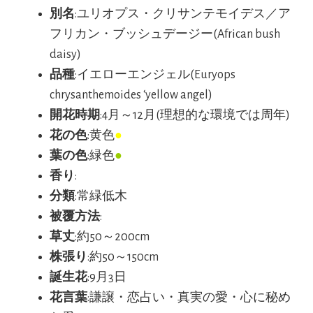
別名
:ユリオプス・クリサンテモイデス／ア
フリカン・ブッシュデージー(African bush
daisy)
品種
:イエローエンジェル(Euryops
chrysanthemoides ‘yellow angel)
開花時期
:4月～12月(理想的な環境では周年)
花の色
:黄色
●
葉の色
:緑色
●
香り
:
分類
:常緑低木
被覆方法
:
草丈
:約50～200cm
株張り
:約50～150cm
誕生花
:9月3日
花言葉
:謙譲・恋占い・真実の愛・心に秘め