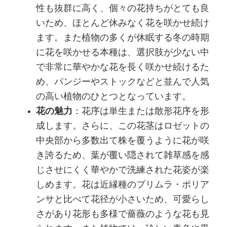
性も抜群に高く、個々の花持ちがとても良
いため、ほとんど休みなく花を咲かせ続け
ます。また植物の多くが休眠する冬の時期
に花を咲かせる本種は、選択肢が少ない中
で非常に華やかな花を長く咲かせ続けるた
め、パンジーやストックなどと並んで人気
の高い植物のひとつとなっています。
花の魅力
：花序は単生または散形花序を形
成します。さらに、この花茎はロゼットの
中央部から多数出て株を覆うように花が咲
き誇るため、葉が覆い隠されて雑草感を感
じさせにくく華やかで洗練された花姿が楽
しめます。花は近縁種のプリムラ・ポリア
ンサと比べて花径が小さいため、可愛らし
さがあり花形も多様で薔薇のような花も見