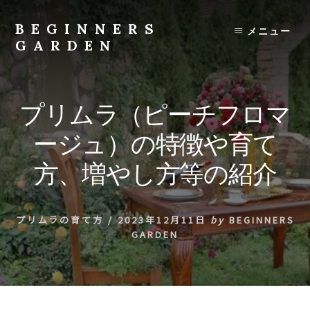
Skip
to
BEGINNERS
メニュー
content
GARDEN
植
物
の
プリムラ（ピーチフロマ
種
類
ージュ）の特徴や育て
や
育
方、増やし方等の紹介
て
方
の
プリムラの育て方
/
2023年12月11日
by
BEGINNERS
紹
GARDEN
介
を
行
い