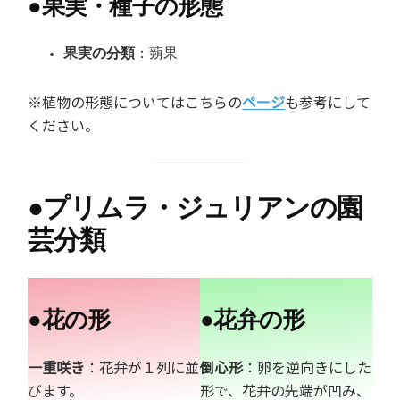
●
果実・種子の形態
果実の分類
：蒴果
※植物の形態についてはこちらの
ページ
も参考にして
ください。
●
プリムラ・ジュリアンの園
芸分類
●
花の形
●
花弁の形
一重咲き
：花弁が１列に並
倒心形
：卵を逆向きにした
びます。
形で、花弁の先端が凹み、