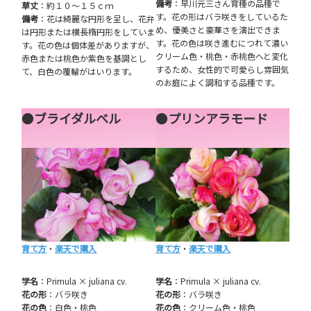
備考
：早川元三さん育種の品種で
草丈
：約１０～１５ｃｍ
す。花の形はバラ咲きをしているた
備考
：花は綺麗な円形を呈し、花弁
め、優美さと豪華さを演出できま
は円形または横長楕円形をしていま
す。花の色は咲き進むにつれて濃い
す。花の色は個体差がありますが、
クリーム色・桃色・赤桃色へと変化
赤色または桃色か紫色を基調とし
するため、女性的で可愛らし雰囲気
て、白色の覆輪がはいります。
のお庭によく調和する品種です。
●
ブライダルベル
●
プリンアラモード
育て方
・
楽天で購入
育て方
・
楽天で購入
学名
：Primula × juliana cv.
学名
：Primula × juliana cv.
花の形
：バラ咲き
花の形
：バラ咲き
花の色
：白色・桃色
花の色
：クリーム色・桃色