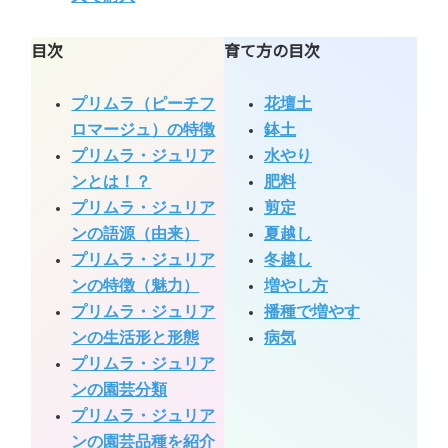
目次
育て方の目次
プリムラ（ピーチフ
花壇土
ロマージュ）の特徴
鉢土
プリムラ・ジュリア
水やり
ンとは！？
肥料
プリムラ・ジュリア
剪定
ンの語源（由来）
夏越し
プリムラ・ジュリア
冬越し
ンの特徴（魅力）
増やし方
プリムラ・ジュリア
播種で増やす
ンの生活形と形態
病気
プリムラ・ジュリア
ンの園芸分類
プリムラ・ジュリア
ンの園芸品種を紹介