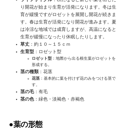
り開花が始まり生育が活発になります。冬は生
育が緩慢ですがロゼットを展開し開花が続きま
す。春は生育が活発になり開花が進みます。夏
は冷涼な地域では成育しますが、高温になると
生育が緩慢になったり休眠したりします。
草丈
：約１０～１５ｃｍ
生育型
：ロゼット型
ロゼット型
：地際から出る根生葉がロゼットを
形成する。
茎の種類
：花茎
花茎
：基本的に葉を付けず花のみをつける茎で
す。
茎の毛
：有毛
茎の色
：緑色・淡褐色・赤褐色
●
葉の形態