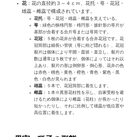
花
：花の直径約３～４ｃｍ、花托・萼・花冠・
雄蕊・雌蕊で構成されています。
花托
：萼・花冠・雄蕊・雌蕊を支えている。
萼
：緑色の狭楕円形・楕円形・披針形の萼片が
基部が合着する合片萼または萼筒です。
花冠
：５枚の花弁が合着する合弁花冠です。花
冠筒部は細長い管状（萼に殆ど隠れる）、花冠
裂片は個体により平開・皿状・直立し、裂片の
数は通常は５枚ですが、個体によってはそれ以
上あり、裂片の形は倒卵形・倒心形、花弁の色
は赤色・桃色・黄色・橙色・青色・紫色・黒
色・白色が見られます
雄蕊
：５本で、花冠筒部に着生します。
雌蕊
：１本※異形花柱性を示し、自家受粉を避
けるため個体により雌蕊（花柱）が長かったり
短かったりし、それに比例して雄蕊が低位置や
高位置に着生します。