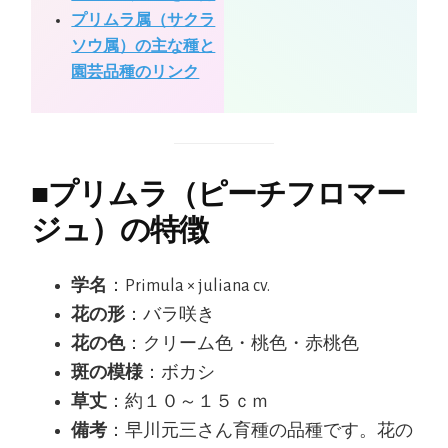
プリムラ属（サクラ
ソウ属）の主な種と
園芸品種のリンク
■
プリムラ（ピーチフロマー
ジュ）の特徴
学名
：Primula × juliana cv.
花の形
：バラ咲き
花の色
：クリーム色・桃色・赤桃色
斑の模様
：ボカシ
草丈
：約１０～１５ｃｍ
備考
：早川元三さん育種の品種です。花の