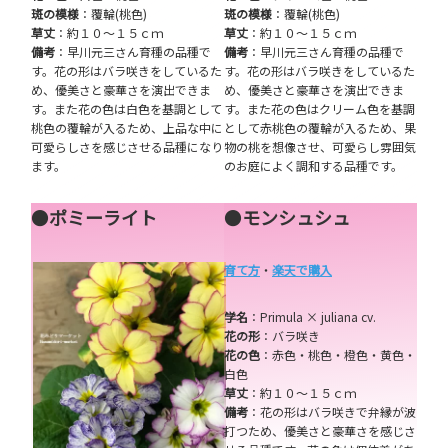
斑の模様
：覆輪(桃色)
斑の模様
：覆輪(桃色)
草丈
：約１０～１５ｃｍ
草丈
：約１０～１５ｃｍ
備考
：早川元三さん育種の品種で
備考
：早川元三さん育種の品種で
す。花の形はバラ咲きをしているた
す。花の形はバラ咲きをしているた
め、優美さと豪華さを演出できま
め、優美さと豪華さを演出できま
す。また花の色は白色を基調として
す。また花の色はクリーム色を基調
桃色の覆輪が入るため、上品な中に
として赤桃色の覆輪が入るため、果
可愛らしさを感じさせる品種になり
物の桃を想像させ、可愛らし雰囲気
ます。
のお庭によく調和する品種です。
●
ポミーライト
●
モンシュシュ
育て方
・
楽天で購入
学名
：Primula × juliana cv.
花の形
：バラ咲き
花の色
：赤色・桃色・橙色・黄色・
白色
草丈
：約１０～１５ｃｍ
備考
：花の形はバラ咲きで弁縁が波
打つため、優美さと豪華さを感じさ