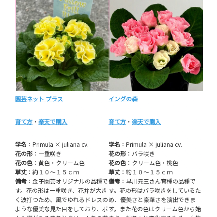
園芸ネット プラス
イングの森
育て方
・
楽天で購入
育て方
・
楽天で購入
学名
：Primula × juliana cv.
学名
：Primula × juliana cv.
花の形
：一重咲き
花の形
：バラ咲き
花の色
：黄色・クリーム色
花の色
：クリーム色・桃色
草丈
：約１０～１５ｃｍ
草丈
：約１０～１５ｃｍ
備考
：金子園芸オリジナルの品種で
備考
：早川元三さん育種の品種で
す。花の形は一重咲き、花弁が大き
す。花の形はバラ咲きをしているた
く波打つため、風でゆれるドレスの
め、優美さと豪華さを演出できま
ような優美な見た目をしており、ボ
す。また花の色はクリーム色から始