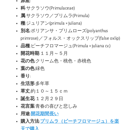
原産
:
科
:サクラソウ(Primulaceae)
属
:サクラソウ／プリムラ(Primula)
種
:ジュリアン(primula × juliana)
別名
:ポリアンサ・プリムローズ(polyanthus
primrose)／フォルス・オックスリップ(false oxlip)
品種
:ピーチフロマージュ(Primula × juliana cv.)
開花時期
:１１月～５月
花の色
:クリーム色・桃色・赤桃色
葉の色
:緑色
香り
:
生活形
:多年草
草丈
:約１０～１５ｃｍ
誕生花
:１２月２９日
花言葉
:青春の喜びと悲しみ
用途
:
開花期間長い
購入方法
:
プリムラ（ピーチフロマージュ）を楽
天で購入