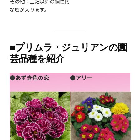
その他
：上記以外の個性的
な斑が入ります。
■
プリムラ・ジュリアンの園
芸品種を紹介
●
あずき色の恋
●
アリー