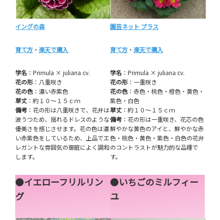
イングの森
園芸ネット プラス
育て方
・
楽天で購入
育て方
・
楽天で購入
学名
：Primula × juliana cv.
学名
：Primula × juliana cv.
花の形
：八重咲き
花の形
：一重咲き
花の色
：濃い赤紫色
花の色
：赤色・桃色・橙色・黄色・
草丈
：約１０～１５ｃｍ
紫色・白色
備考
：花の形は八重咲きで、花弁は
草丈
：約１０～１５ｃｍ
波うつため、揺れるドレスのような
備考
：花の形は一重咲き、花芯の色
優美さを感じさせます。花の色は濃
鮮やかな黄色のアイと、鮮やかな赤
い赤紫色をしているため、上品でエ
色・桃色・黄色・紫色・白色の花弁
レガントな雰囲気の御庭によく調和
のコントラストが魅力的な品種で
します。
す。
●
イエローフリルリン
●
いちごのミルフィー
グ
ユ