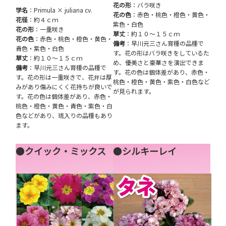
花の形
：バラ咲き
学名
：Primula × juliana cv.
花の色
：赤色・桃色・橙色・黄色・
花径
：約４ｃｍ
紫色・白色
花の形
：一重咲き
草丈
：約１０～１５ｃｍ
花の色
：赤色・桃色・橙色・黄色・
備考
：早川元三さん育種の品種で
青色・紫色・白色
す。花の形はバラ咲きをしているた
草丈
：約１０～１５ｃｍ
め、優美さと豪華さを演出できま
備考
：早川元三さん育種の品種で
す。花の色は個体差があり、赤色・
す。花の形は一重咲きで、花弁は厚
桃色・橙色・黄色・紫色・白色など
みがあり傷みにくく花持ちが良いで
が見られます。
す。花の色は個体差があり、赤色・
桃色・橙色・黄色・青色・紫色・白
色などがあり、斑入りの品種もあり
ます。
●
クイック・ミックス
●
シルキーレイ