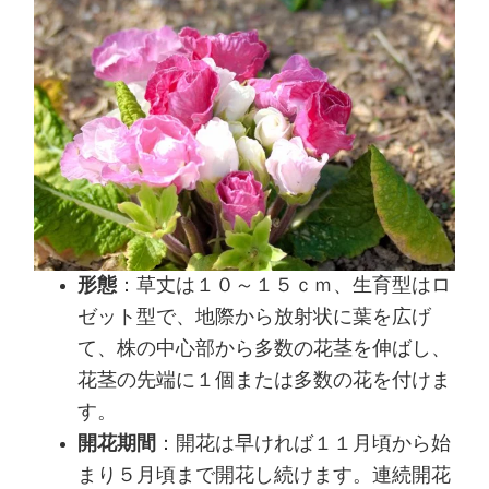
形態
：草丈は１０～１５ｃｍ、生育型はロ
ゼット型で、地際から放射状に葉を広げ
て、株の中心部から多数の花茎を伸ばし、
花茎の先端に１個または多数の花を付けま
す。
開花期間
：開花は早ければ１１月頃から始
まり５月頃まで開花し続けます。連続開花