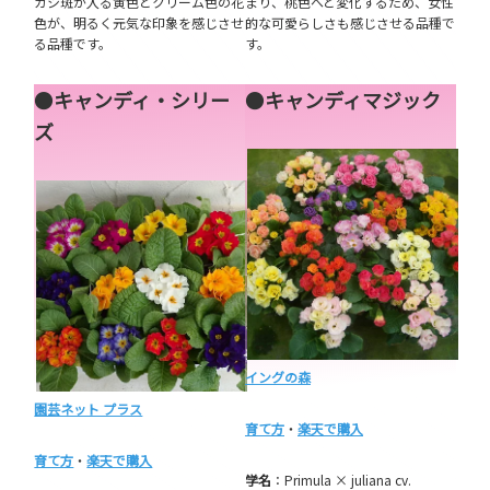
カシ斑が入る黄色とクリーム色の花
まり、桃色へと変化するため、女性
色が、明るく元気な印象を感じさせ
的な可愛らしさも感じさせる品種で
る品種です。
す。
●
キャンディ・シリー
●
キャンディマジック
ズ
イングの森
園芸ネット プラス
育て方
・
楽天で購入
育て方
・
楽天で購入
学名
：Primula × juliana cv.