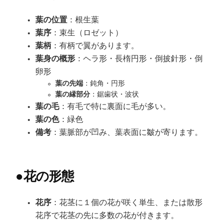
葉の位置
：根生葉
葉序
：束生（ロゼット）
葉柄
：有柄で翼があります。
葉身の概形
：ヘラ形・長楕円形・倒披針形・倒
卵形
葉の先端
：鈍角・円形
葉の縁部分
：鋸歯状・波状
葉の毛
：有毛で特に裏面に毛が多い。
葉の色
：緑色
備考
：葉脈部が凹み、葉表面に皺が寄ります。
●
花の形態
花序
：花茎に１個の花が咲く単生、または散形
花序で花茎の先に多数の花が付きます。