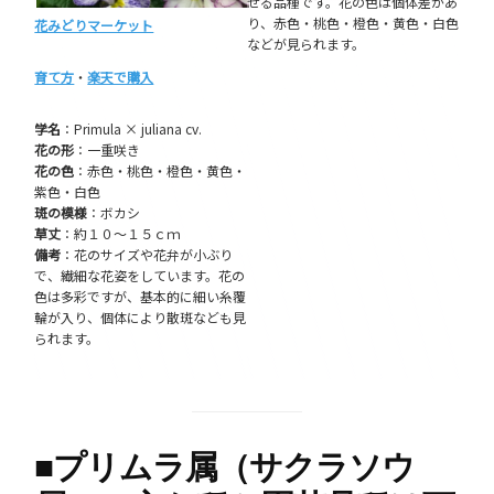
せる品種です。花の色は個体差があ
り、赤色・桃色・橙色・黄色・白色
花みどりマーケット
などが見られます。
育て方
・
楽天で購入
学名
：Primula × juliana cv.
花の形
：一重咲き
花の色
：赤色・桃色・橙色・黄色・
紫色・白色
斑の模様
：ボカシ
草丈
：約１０～１５ｃｍ
備考
：花のサイズや花弁が小ぶり
で、繊細な花姿をしています。花の
色は多彩ですが、基本的に細い糸覆
輪が入り、個体により散斑なども見
られます。
■
プリムラ属（サクラソウ