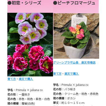
●
初恋・シリーズ
●
ピーチフロマージュ
グリーンプラザ山長 楽天市場店
育て方
・
楽天で購入
育て方
・
楽天で購入
学名
：Primula × juliana cv.
花の形
：バラ咲き
学名
：Primula × juliana cv.
花の色
：クリーム色・桃色・赤桃色
花の形
：一重咲き
斑の模様
：ボカシ
花の色
：赤色・桃色・紫色・白色
草丈
：約１０～１５ｃｍ
斑の模様
：覆輪(白色)