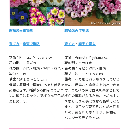
磐植楽天市場店
磐植楽天市場店
育て方
・
楽天で購入
育て方
・
楽天で購入
学名
：Primula × juliana cv.
学名
：Primula × juliana cv.
花の形
：一重咲き
花の形
：バラ咲き
花の色
：赤色・桃色・橙色・黄色・
花の色
：赤ピンク色・白色
紫色・白色
草丈
：約１０～１５ｃｍ
草丈
：約１０～１５ｃｍ
備考
：花の形はバラ咲きをしている
備考
：極早性で開花にあまり低温を
ため、優美さと豪華さを演出できま
必要とせず、播種から開花までが早
す。また花の色は白色を基調として
い。種子はミックスで様々な花色が
桃色の覆輪が入るため、上品な中に
楽しめます。
可愛らしさを感じさせる品種になり
ます。種子から育てることが出来る
ため、苗をたくさん作り、広範を
パンジーで埋めやすい。