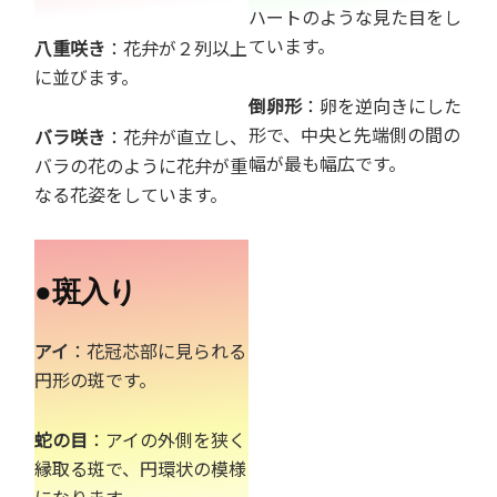
ハートのような見た目をし
ています。
八重咲き
：花弁が２列以上
に並びます。
倒卵形
：卵を逆向きにした
形で、中央と先端側の間の
バラ咲き
：花弁が直立し、
幅が最も幅広です。
バラの花のように花弁が重
なる花姿をしています。
●
斑入り
アイ
：花冠芯部に見られる
円形の斑です。
蛇の目
：アイの外側を狭く
縁取る斑で、円環状の模様