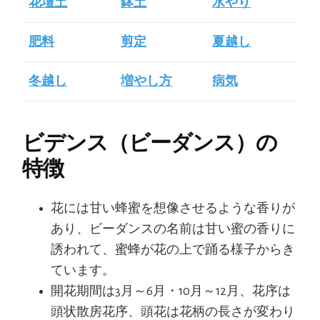
花壇土
鉢土
水やり
肥料
剪定
夏越し
冬越し
増やし方
病気
ビデンス（ビーダンス）の
特徴
花には甘い蜂蜜を想像させるような香りが
あり、ビーダンスの名前は甘い蜜の香りに
誘われて、蜜蜂が花の上で踊る様子からき
ています。
開花期間は3月～6月・10月～12月、花序は
頭状散房花序、頭花は花柄の長さが変わり