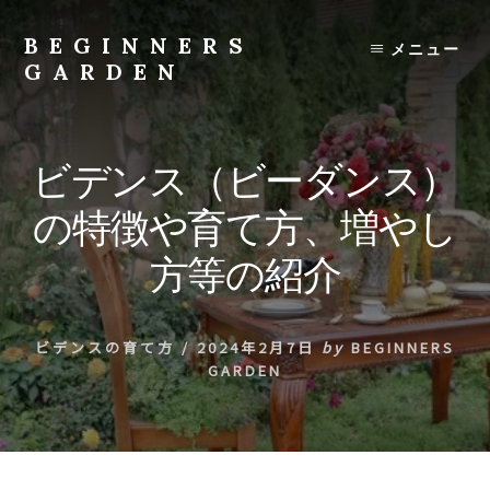
Skip
to
BEGINNERS
メニュー
content
GARDEN
植
物
の
ビデンス（ビーダンス）
種
類
の特徴や育て方、増やし
や
育
方等の紹介
て
方
の
ビデンスの育て方
/
2024年2月7日
by
BEGINNERS
紹
GARDEN
介
を
行
い