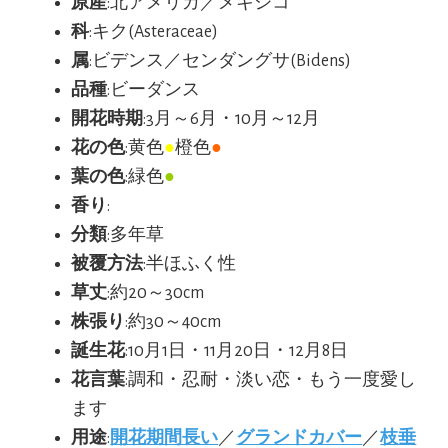
原産
:北アメリカ／メキシコ
科
:キク(Asteraceae)
属
:ビデンス／センダングサ(Bidens)
品種
:ビーダンス
開花時期
:3月～6月・10月～12月
花の色
:黄色
●
橙色
●
葉の色
:緑色
●
香り
:
分類
:多年草
被覆方法
:半ほふく性
草丈
:約20～30cm
株張り
:約30～40cm
誕生花
:10月1日・11月20日・12月8日
花言葉
:調和・忍耐・淡い恋・もう一度愛し
ます
用途
:
開花期間長い
／
グランドカバー
／
枝垂