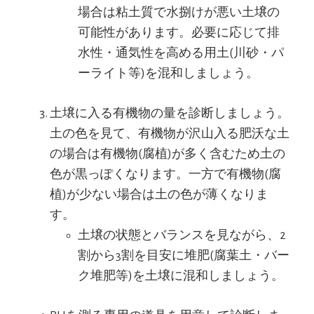
場合は粘土質で水捌けが悪い土壌の
可能性があります。必要に応じて排
水性・通気性を高める用土(川砂・パ
ーライト等)を混和しましょう。
土壌に入る有機物の量を診断しましょう。
土の色を見て、有機物が沢山入る肥沃な土
の場合は有機物(腐植)が多く含むため土の
色が黒っぽくなります。一方で有機物(腐
植)が少ない場合は土の色が薄くなりま
す。
土壌の状態とバランスを見ながら、2
割から3割を目安に堆肥(腐葉土・バー
ク堆肥等)を土壌に混和しましょう。