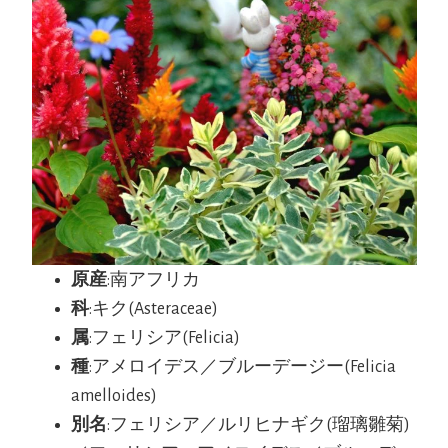
原産
:南アフリカ
科
:キク(Asteraceae)
属
:フェリシア(Felicia)
種
:アメロイデス／ブルーデージー(Felicia
amelloides)
別名
:フェリシア／ルリヒナギク(瑠璃雛菊)