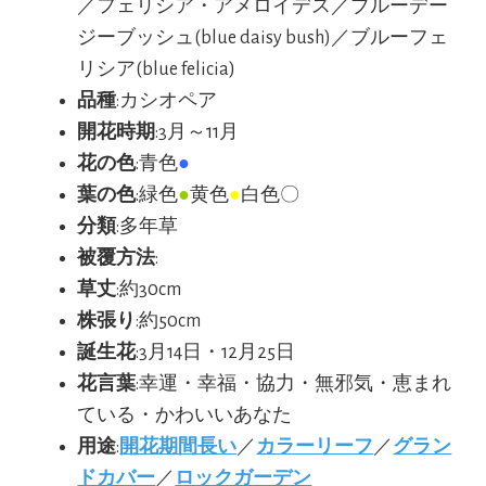
／フェリシア・アメロイデス／ブルーデー
ジーブッシュ(blue daisy bush)／ブルーフェ
リシア(blue felicia)
品種
:カシオペア
開花時期
:3月～11月
花の色
:青色
●
葉の色
:緑色
●
黄色
●
白色〇
分類
:多年草
被覆方法
:
草丈
:約30cm
株張り
:約50cm
誕生花
:3月14日・12月25日
花言葉
:幸運・幸福・協力・無邪気・恵まれ
ている・かわいいあなた
用途
:
開花期間長い
／
カラーリーフ
／
グラン
ドカバー
／
ロックガーデン