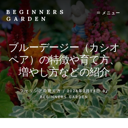
Skip
to
BEGINNERS
メニュー
content
GARDEN
植
物
の
ブルーデージー（カシオ
種
類
ペア）の特徴や育て方、
や
育
増やし方などの紹介
て
方
の
フェリシアの育て方
/
2024年2月14日
by
紹
BEGINNERS GARDEN
介
を
行
い