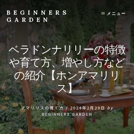
Skip
to
BEGINNERS
メニュー
content
GARDEN
植
物
の
ベラドンナリリーの特徴
種
類
や育て方、増やし方など
や
育
の紹介【ホンアマリリ
て
方
ス】
の
紹
介
アマリリスの育て方
/
2024年2月29日
by
を
BEGINNERS GARDEN
行
い