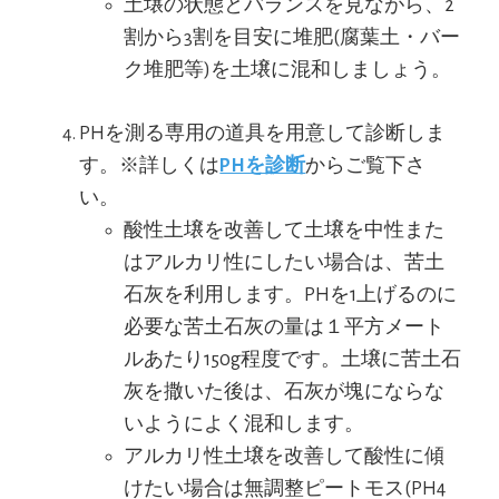
土壌の状態とバランスを見ながら、2
割から3割を目安に堆肥(腐葉土・バー
ク堆肥等)を土壌に混和しましょう。
PHを測る専用の道具を用意して診断しま
す。※詳しくは
PHを診断
からご覧下さ
い。
酸性土壌を改善して土壌を中性また
はアルカリ性にしたい場合は、苦土
石灰を利用します。PHを1上げるのに
必要な苦土石灰の量は１平方メート
ルあたり150g程度です。土壌に苦土石
灰を撒いた後は、石灰が塊にならな
いようによく混和します。
アルカリ性土壌を改善して酸性に傾
けたい場合は無調整ピートモス(PH4