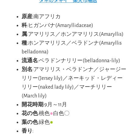
原産
:南アフリカ
科
:ヒガンバナ(Amaryllidaceae)
属
:アマリリス／ホンアマリリス(Amaryllis)
種
:ホンアマリリス／ベラドンナ(Amaryllis
belladonna)
流通名
:ベラドンナリリー(belladonna-lily)
別名
:アマリリス・ベラドンナ／ジャージー
リリー(Jersey lily)／ネーキッド・レディー
リリー(naked lady lily)／マーチリリー
(March lily)
開花時期
:9月～11月
花の色
:桃色
●
白色〇
葉の色
:緑色
●
香り
: