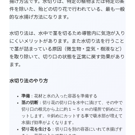
揚げ方法です。水切りは、特定の植物または特定の条
件を除いた、殆どの切り花で行われている、最も一般
的な水揚げ方法になります。
水切り法は、水中で茎を切るため導管内に気泡が入り
にくいメリットがあります。また水切り法を行うこと
で茎が詰まっている原因（微生物・空気・樹液など）
を取り除いて、切り口の状態を正常に戻す効果があり
ます。
水切り法のやり方
準備
：花材と水の入った容器を準備する
茎の切断
：切り花の切り口を水中に漬けて、その中で
切り口の根元から上に約１～５ｃｍの場所で斜めにカ
ットします。※斜めにカットする事で吸水部が増えて
水揚げ効率がよくなります。
切り花を生ける
：切り口を別の容器にいれて水揚げす