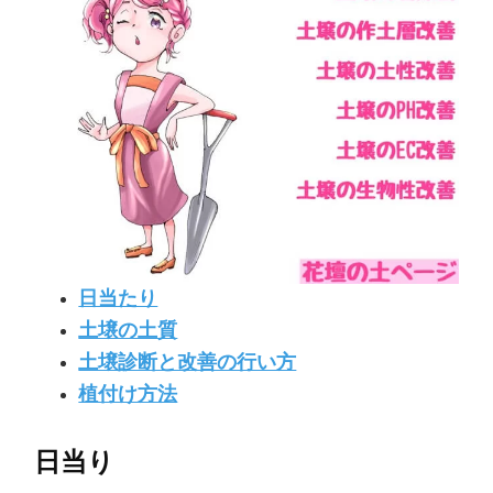
日当たり
土壌の土質
土壌診断と改善の行い方
植付け方法
日当り