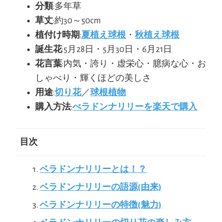
分類
:多年草
草丈
:約30～50cm
植付け時期
:
夏植え球根
・
秋植え球根
誕生花
:5月28日・5月30日・6月21日
花言葉
:内気・誇り・虚栄心・臆病な心・お
しゃべり・輝くほどの美しさ
用途
:
切り花
／
球根植物
購入方法
:
べラドンナリリーを楽天で購入
目次
ベラドンナリリーとは！？
ベラドンナリリーの語源(由来)
ベラドンナリリーの特徴(魅力)