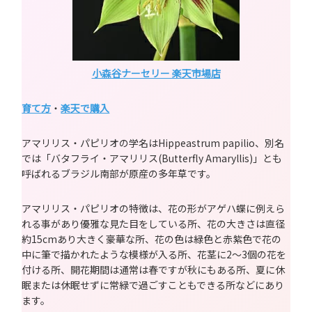
小森谷ナーセリー 楽天市場店
育て方
・
楽天で購入
アマリリス・パピリオの学名はHippeastrum papilio、別名
では「バタフライ・アマリリス(Butterfly Amaryllis)」とも
呼ばれるブラジル南部が原産の多年草です。
アマリリス・パピリオの特徴は、花の形がアゲハ蝶に例えら
れる事があり優雅な見た目をしている所、花の大きさは直径
約15cmあり大きく豪華な所、花の色は緑色と赤紫色で花の
中に筆で描かれたような模様が入る所、花茎に2～3個の花を
付ける所、開花期間は通常は春ですが秋にもある所、夏に休
眠または休眠せずに常緑で過ごすこともできる所などにあり
ます。