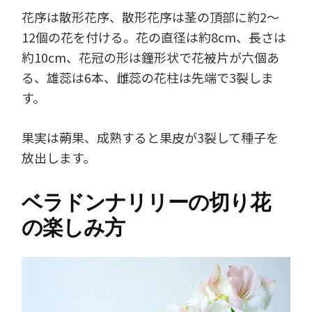
花序は散形花序、散形花序は茎の頂部に約2～
12個の花を付ける。花の直径は約8cm、長さは
約10cm、花冠の形は鐘形状で花被片が六個あ
る、雄蕊は6本、雌蕊の花柱は先端で3裂しま
す。
果実は蒴果、成熟すると果皮が3裂して種子を
放出します。
ベラドンナリリーの切り花
の楽しみ方