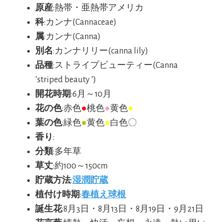
原産
:熱帯・亜熱帯アメリカ
科
:カンナ(Cannaceae)
属
:カンナ(Canna)
別名
:カンナリリー(canna lily)
品種
:ストライプビューティー(Canna
’striped beauty ’)
開花時期
:6月～10月
花の色
:赤色
●
桃色
●
黄色
●
葉の色
:緑色
●
黄色
●
白色〇
香り
:
分類
:多年草
草丈
:約100～150cm
貯蔵方法
:
湿潤貯蔵
植付け時期
:
春植え球根
誕生花
:8月3日・8月13日・8月19日・9月21日