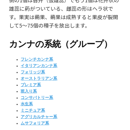
側の1個は唇弁（仮雄蕊）でもう1個は花弁状の
雄蕊に葯がついている、雌蕊の形はヘラ状で
す。果実は蒴果、蒴果は成熟すると果皮が裂開
して5～75個の種子を放出します。
カンナの系統（グループ）
フレンチカンナ系
イタリアンカンナ系
フォリッジ系
オーストラリアン系
プレミア系
班入り系
コンサバトリー系
水生系
ミニチュア系
アグリカルチャー系
ムサフォリア系