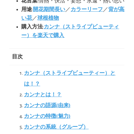
花言葉
:情熱・快活・妄想・永遠・熱い思い
用途
:
開花期間長い
／
カラーリーフ
／
背が高
い花
／
球根植物
購入方法
:
カンナ（ストライプビューティ
ー）を楽天で購入
目次
カンナ（ストライプビューティー）と
は！？
カンナとは！？
カンナの語源(由来)
カンナの特徴(魅力)
カンナの系統（グループ）