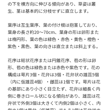
の下を横方向に伸びる傾向があり、草姿は叢
生、茎は基本的に分枝せずに直立します。
葉序は互生葉序、葉の付け根は抱茎しており、
葉身の長さ約20～70cm、葉身の形は卵形また
は楕円形、葉の色は緑色・赤色・黄色・橙色・
紫色・黒色、葉の向きは直立または斜上する。
花序は総状花序または円錐花序、苞の形は卵
形、苞の色は緑色または赤色や紫色です。花の
構成は萼片3個・花弁は3個・花弁状の雄蕊5個
（内に仮雄蕊4個）・雌蕊は1個です。萼片は花
の基部にあり小さく目立たず、花弁は細長く内
側に巻きロール状になる傾向があり、雄蕊は花
弁状で外側3個は大きくて内側2個は小さく、内