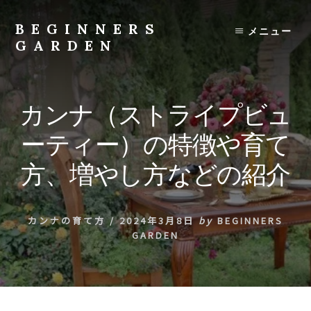
Skip
to
BEGINNERS
メニュー
content
GARDEN
植
物
の
カンナ（ストライプビュ
種
類
ーティー）の特徴や育て
や
育
方、増やし方などの紹介
て
方
の
カンナの育て方
/
2024年3月8日
by
BEGINNERS
紹
GARDEN
介
を
行
い