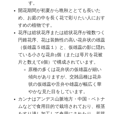
す。
開花期間が初夏から晩秋ととても長いた
め、お庭の中を長く花で彩りたい人におす
すめの植物です。
花序は総状花序または総状花序が複数つく
円錐花序、花は装飾性の高い花弁状の雄蕊
（仮雄蕊５雄蕊１）と、仮雄蕊の影に隠れ
ている小さな花弁3個（または萼片を花被
片と数えて6個）で構成されています。
原種の多くは花弁状の仮雄蕊が細い
傾向がありますが、交雑品種は花弁
状の仮雄蕊や舌弁や雄蕊が幅広く華
やかな見た目をしています。
カンナはアンデス山脈地方・中国・ベトナ
ムなどで食用目的で栽培されており、根茎