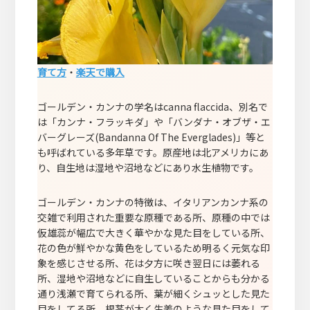
育て方
・
楽天で購入
ゴールデン・カンナの学名はcanna flaccida、別名で
は「カンナ・フラッキダ」や「バンダナ・オブザ・エ
バーグレーズ(Bandanna Of The Everglades)」等と
も呼ばれている多年草です。原産地は北アメリカにあ
り、自生地は湿地や沼地などにあり水生植物です。
ゴールデン・カンナの特徴は、イタリアンカンナ系の
交雑で利用された重要な原種である所、原種の中では
仮雄蕊が幅広で大きく華やかな見た目をしている所、
花の色が鮮やかな黄色をしているため明るく元気な印
象を感じさせる所、花は夕方に咲き翌日には萎れる
所、湿地や沼地などに自生していることからも分かる
通り浅瀬で育てられる所、葉が細くシュッとした見た
目をしてる所、根茎が太く生姜のような見た目をして