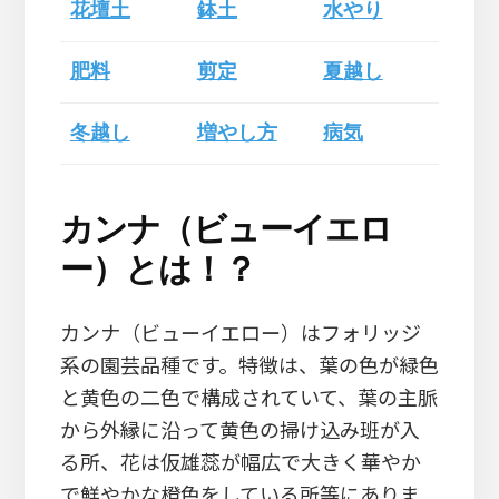
花壇土
鉢土
水やり
肥料
剪定
夏越し
冬越し
増やし方
病気
カンナ（ビューイエロ
ー）とは！？
カンナ（ビューイエロー）はフォリッジ
系の園芸品種です。特徴は、葉の色が緑色
と黄色の二色で構成されていて、葉の主脈
から外縁に沿って黄色の掃け込み班が入
る所、花は仮雄蕊が幅広で大きく華やか
で鮮やかな橙色をしている所等にありま