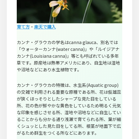
育て方
・
楽天で購入
カンナ・グラウカの学名はcanna glauca、別名では
「ウォーターカンナ(water canna)」や「ルイジアナ
カンナ(Louisiana canna)」等とも呼ばれている多年
草です。原産地は熱帯アメリカにあり、自生地は湿地
や沼地などにあり水生植物です。
カンナ・グラウカの特徴は、水生系(Aquatic group)
の交雑で利用される重要な原種である所、花は仮雄蕊
が狭くほっそりとしたシャープな見た目をしている
所、花の色が鮮やかな黄色をしているため明るく元気
な印象を感じさせる所、湿地や沼地などに自生してい
ることからも分かる通り浅瀬で育てられる所、葉が細
くシュッとした見た目をしてる所、根茎が地面下で広
がるため群生をつくる所などにあります。