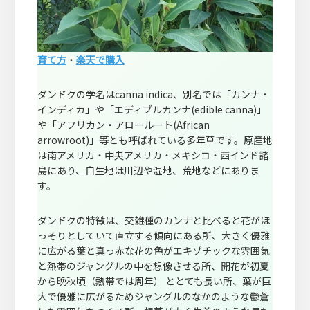
育て方
・
楽天で購入
ダンドクの学名はcanna indica、別名では「カンナ・
インディカ」や「エディブルカンナ(edible canna)」
や「アフリカン・アロールート(African
arrowroot)」等とも呼ばれている多年草です。原産地
は南アメリカ・中央アメリカ・メキシコ・西インド諸
島にあり、自生地は川辺や湿地、荒地などにありま
す。
ダンドクの特徴は、交雑種のカンナと比べると花がほ
っそりとしていて直立する傾向にある所、大きく優雅
に広がる葉と真っ赤な花の色がエキゾチックな雰囲気
と熱帯のジャングルの中を想像させる所、開花が初夏
から晩秋頃（熱帯では周年） ととても長い所、葉が巨
大で優雅に広がるためジャングルのなかのような鬱蒼