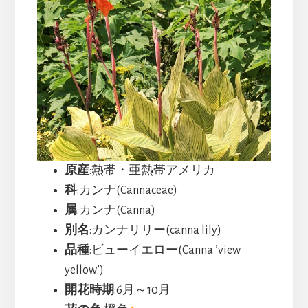
原産
:熱帯・亜熱帯アメリカ
科
:カンナ(Cannaceae)
属
:カンナ(Canna)
別名
:カンナリリー(canna lily)
品種
:ビューイエロー(Canna ’view
yellow’)
開花時期
:6月～10月