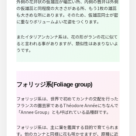
外側の花弁状の仮雄蕊が幅広い所、内側の唇弁は外側
の仮雄蕊と同程度の大きさがある所、もう1枚の雄蕊
も大きめな所にあります。そのため、仮雄蕊同士が密
に重なりボリュームよい花姿をつくります。
またイタリアンカンナ系は、花の形がランの花に似て
ると言われる事がありますが、類似性はあまりないよ
うです。
フォリッジ系(Foliage group)
フォリッジ系は、世界で初めてカンナの交配を行った
フランスの園芸家であるThéodore Annéeにちなんで
「Annee Group」とも呼ばれている品種群です。
フォリッジ系は、主に葉を鑑賞する目的で育てられま
す。他のカンナと同様に花も咲かせますが、原種に近