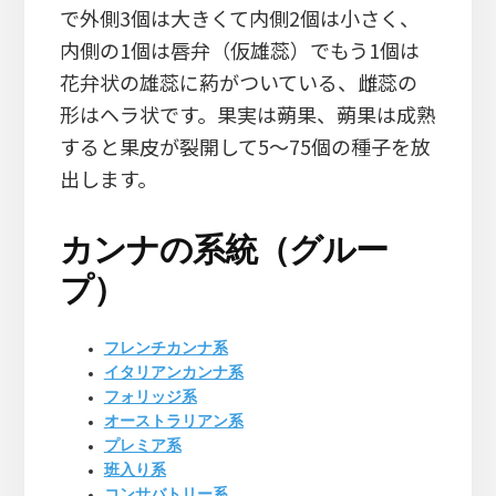
で外側3個は大きくて内側2個は小さく、
内側の1個は唇弁（仮雄蕊）でもう1個は
花弁状の雄蕊に葯がついている、雌蕊の
形はヘラ状です。果実は蒴果、蒴果は成熟
すると果皮が裂開して5～75個の種子を放
出します。
カンナの系統（グルー
プ）
フレンチカンナ系
イタリアンカンナ系
フォリッジ系
オーストラリアン系
プレミア系
班入り系
コンサバトリー系