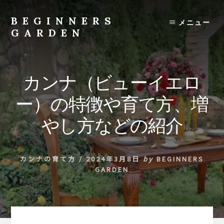
Skip
to
BEGINNERS
メニュー
content
GARDEN
植
物
の
カンナ（ビューイエロ
種
類
ー）の特徴や育て方、増
や
育
やし方などの紹介
て
方
の
カンナの育て方
/
2024年3月8日
by
BEGINNERS
紹
GARDEN
介
を
行
い