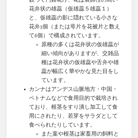
花弁状の雄蕊（仮雄蕊５雄蕊１）
と、仮雄蕊の影に隠れている小さな
花弁3個（または萼片を花被片と数え
て6個）で構成されています。
原種の多くは花弁状の仮雄蕊が
細い傾向がありますが、交雑品
種は花弁状の仮雄蕊や舌弁や雄
蕊が幅広く華やかな見た目をし
ています。
カンナはアンデス山脈地方・中国・
ベトナムなどで食用目的で栽培され
ており、根茎をすり潰し加工して食
用にされたり、若芽をサラダとして
食べられたりしています。
また葉や根茎は家畜用の飼料と