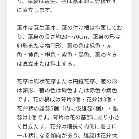
り、草姿は叢生、茎は基本的に分枝せず
に直立します。
葉序は互生葉序、葉の付け根は抱茎してお
り、葉身の長さ約20～70cm、葉身の形は
卵形または楕円形、葉の色は緑色・赤
色・黄色・橙色・紫色・黒色、葉の向き
は直立または斜上する。
花序は総状花序または円錐花序、苞の形
は卵形、苞の色は緑色または赤色や紫色
です。花の構成は萼片3個・花弁は3個・
花弁状の雄蕊5個（内に仮雄蕊4個）・雌
蕊は1個です。萼片は花の基部にあり小さ
く目立たず、花弁は細長く内側に巻きロ
ール状になる傾向があり、雄蕊は花弁状