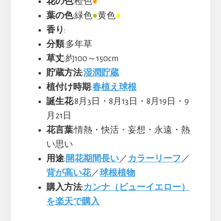
花の色
:橙色
●
葉の色
:緑色
●
黄色
●
香り
:
分類
:多年草
草丈
:約100～150cm
貯蔵方法
:
湿潤貯蔵
植付け時期
:
春植え球根
誕生花
:8月3日・8月13日・8月19日・9
月21日
花言葉
:情熱・快活・妄想・永遠・熱
い思い
用途
:
開花期間長い
／
カラーリーフ
／
背が高い花
／
球根植物
購入方法
:
カンナ（ビューイエロー）
を楽天で購入