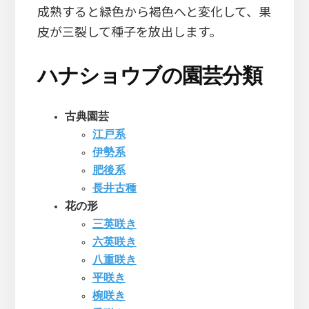
成熟すると緑色から褐色へと変化して、果
皮が三裂して種子を放出します。
ハナショウブの園芸分類
古典園芸
江戸系
伊勢系
肥後系
長井古種
花の形
三英咲き
六英咲き
八重咲き
平咲き
椀咲き