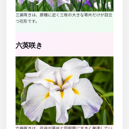
三英咲きは、原種に近く三枚の大きな萼片だけが目立
つ花形です。
六英咲き
六英咲きは、花弁が萼片と同程度に大きく発達してい