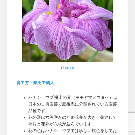
charm
育て方
・
楽天で購入
ハナショウブ 桃山の宴（モモヤマノウタゲ）は
日本の古典園芸で肥後系に分類されている園芸
品種です。
花の形は六英咲きのため花弁が大きく発達して
萼片と花弁が六枚が並んでいます。
花の色はハナショウブでは珍しい桃色をしてお