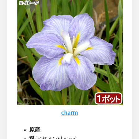
charm
原産
:
科
:アヤメ(Iridaceae)