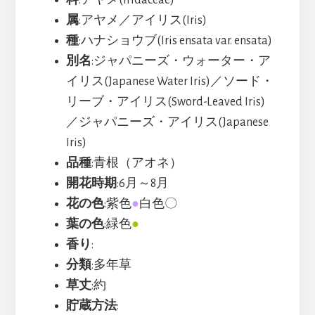
属
:アヤメ／アイリス(Iris)
種
:ハナショウブ(Iris ensata var. ensata)
別名
:ジャパニーズ・ウォーター・ア
イリス(Japanese Water Iris)／ソード・
リーブ・アイリス(Sword-Leaved Iris)
／ジャパニーズ・アイリス(Japanese
Iris)
品種
:青根（アオネ）
開花時期
:6月～8月
花の色
:紫色
●
白色〇
葉の色
:緑色
●
香り
:
分類
:多年草
草丈
:約
貯蔵方法
: