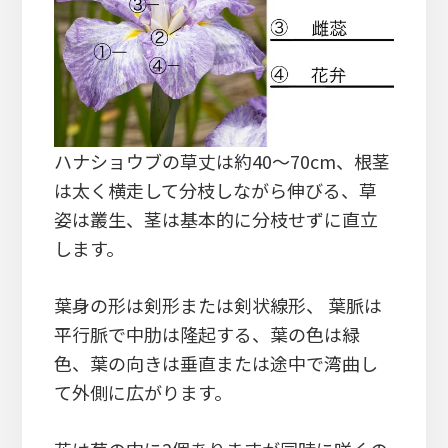
ハナショウブの草丈は約40～70cm、根茎
は太く横走して分枝しながら伸びる、草
姿は叢生、茎は基本的に分枝せずに直立
します。
葉身の形は剣形または剣状線形、 葉脈は
平行脈で中肋は隆起する、葉の色は緑
色、葉の向きは垂直または途中で湾曲し
て外側に広がります。