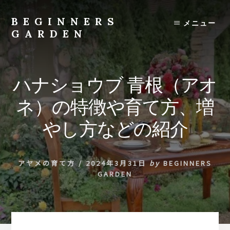
Skip
to
BEGINNERS
メニュー
content
GARDEN
植
物
の
ハナショウブ 青根（アオ
種
類
ネ）の特徴や育て方、増
や
育
やし方などの紹介
て
方
の
アヤメの育て方
/
2024年3月31日
by
BEGINNERS
紹
GARDEN
介
を
行
い