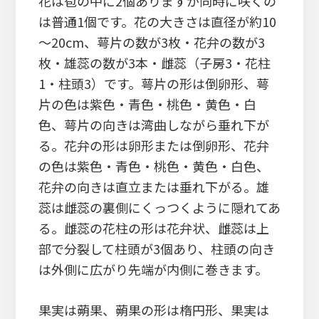
花は苞の中に2個ありますが同時に咲くの
は普通1個です。花の大きさは直径が約10
～20cm、萼片の数が3枚・花弁の数が3
枚・雄蕊の数が3本・雌蕊（子房3・花柱
1・柱頭3）です。萼片の形は倒卵形、萼
片の色は紫色・青色・桃色・黄色・白
色、萼片の向きは湾曲しながら垂れ下が
る。花弁の形は卵形または倒卵形、花弁
の色は紫色・青色・桃色・黄色・白色、
花弁の向きは直立または垂れ下がる。雄
蕊は雌蕊の裏側にくっつくように隠れてあ
る。雌蕊の花柱の形は花弁状、雌蕊は上
部で分裂して柱頭が3個あり、柱頭の向き
は外側に広がり先端が内側に巻きます。
果実は蒴果、蒴果の形は楕円形、果実は