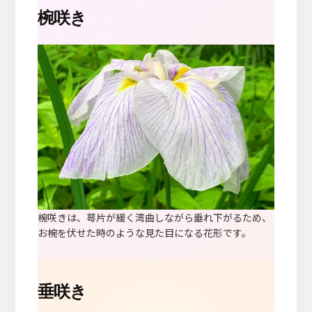
椀咲き
椀咲きは、萼片が緩く湾曲しながら垂れ下がるため、
お椀を伏せた時のような見た目になる花形です。
垂咲き