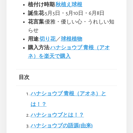
植付け時期
:
秋植え球根
誕生花
:5月5日・5月10日・6月8日
花言葉
:優雅・優しい心・うれしい知
らせ
用途
:
切り花
／
球根植物
購入方法
:
ハナショウブ 青根（アオ
ネ）を楽天で購入
目次
ハナショウブ 青根（アオネ）と
は！？
ハナショウブとは！？
ハナショウブの語源(由来)