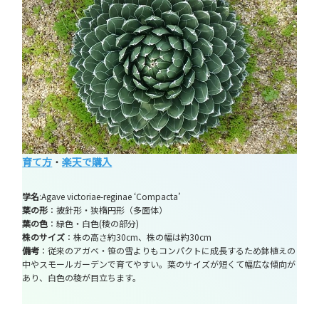
育て方
・
楽天で購入
学名
:Agave victoriae-reginae ‘Compacta’
葉の形
：披針形・狭楕円形（多面体）
葉の色
：緑色・白色(稜の部分)
株のサイズ
：株の高さ約30cm、株の幅は約30cm
備考
：従来のアガベ・笹の雪よりもコンパクトに成長するため鉢植えの
中やスモールガーデンで育てやすい。葉のサイズが短くて幅広な傾向が
あり、白色の稜が目立ちます。