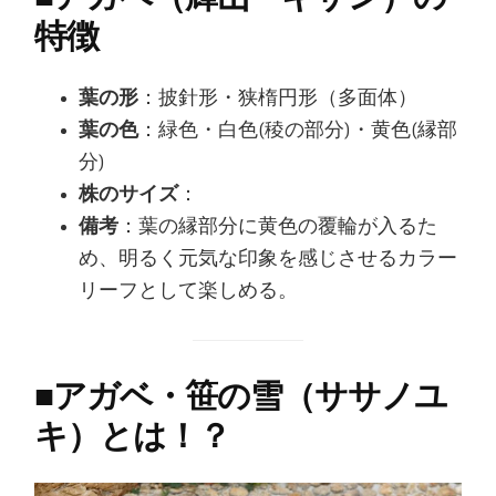
特徴
葉の形
：披針形・狭楕円形（多面体）
葉の色
：緑色・白色(稜の部分)・黄色(縁部
分)
株のサイズ
：
備考
：葉の縁部分に黄色の覆輪が入るた
め、明るく元気な印象を感じさせるカラー
リーフとして楽しめる。
■
アガベ・笹の雪（ササノユ
キ）とは！？