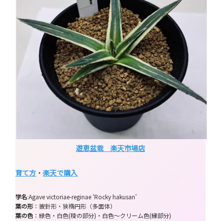
遊恵盆栽 楽天市場店
育て方
・
楽天で購入
学名
:Agave victoriae-reginae ‘Rocky hakusan’
葉の形
：披針形・狭楕円形（多面体）
葉の色
：緑色・白色(稜の部分)・白色～クリーム色(縁部分)