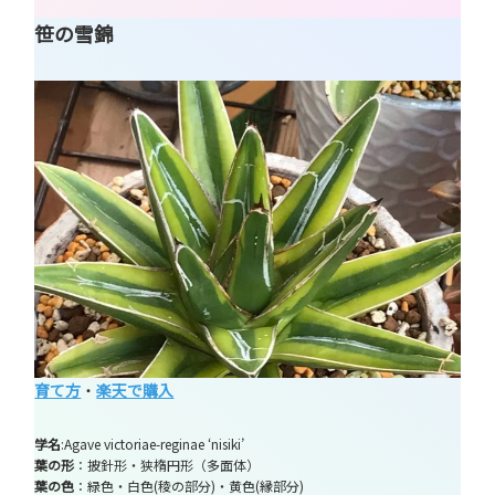
笹の雪錦
育て方
・
楽天で購入
学名
:Agave victoriae-reginae ‘nisiki’
葉の形
：披針形・狭楕円形（多面体）
葉の色
：緑色・白色(稜の部分)・黄色(縁部分)