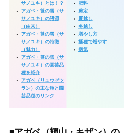
サノユキ）とは！？
肥料
アガベ・笹の雪（サ
剪定
サノユキ）の語源
夏越し
（由来）
冬越し
アガベ・笹の雪（サ
増やし方
サノユキ）の特徴
播種で増やす
（魅力）
病気
アガベ・笹の雪（サ
サノユキ）の園芸品
種を紹介
アガベ（リュウゼツ
ラン）の主な種と園
芸品種のリンク
■
アガベ（輝山・キザン）の