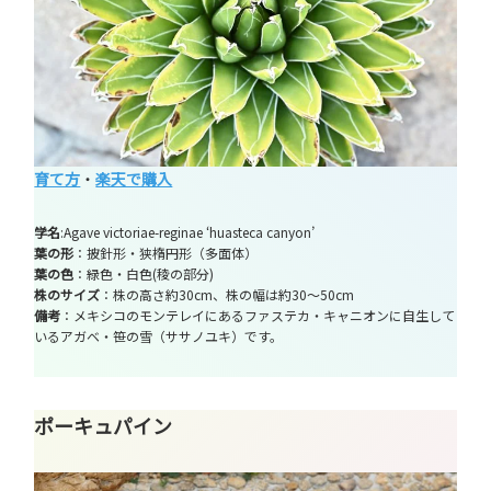
育て方
・
楽天で購入
学名
:Agave victoriae-reginae ‘huasteca canyon’
葉の形
：披針形・狭楕円形（多面体）
葉の色
：緑色・白色(稜の部分)
株のサイズ
：株の高さ約30cm、株の幅は約30～50cm
備考
：メキシコのモンテレイにあるファステカ・キャニオンに自生して
いるアガベ・笹の雪（ササノユキ）です。
ポーキュパイン