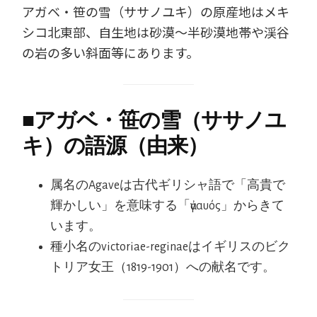
アガベ・笹の雪（ササノユキ）の原産地はメキ
シコ北東部、自生地は砂漠～半砂漠地帯や渓谷
の岩の多い斜面等にあります。
■
アガベ・笹の雪（ササノユ
キ）の語源（由来）
属名のAgaveは古代ギリシャ語で「高貴で
輝かしい」を意味する「ἀγαυός」からきて
います。
種小名のvictoriae-reginaeはイギリスのビク
トリア女王（1819-1901）への献名です。