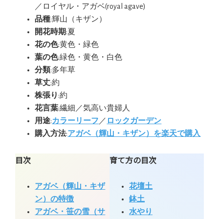
／ロイヤル・アガベ(royal agave)
品種
:輝山（キザン）
開花時期
:夏
花の色
:黄色・緑色
葉の色
:緑色・黄色・白色
分類
:多年草
草丈
:約
株張り
:約
花言葉
:繊細／気高い貴婦人
用途
:
カラーリーフ
／
ロックガーデン
購入方法
:
アガベ（輝山・キザン）を楽天で購入
目次
育て方の目次
アガベ（輝山・キザ
花壇土
ン）の特徴
鉢土
アガベ・笹の雪（サ
水やり