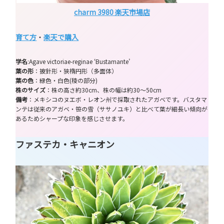
charm 3980 楽天市場店
育て方
・
楽天で購入
学名
:Agave victoriae-reginae ‘Bustamante’
葉の形
：披針形・狭楕円形（多面体）
葉の色
：緑色・白色(稜の部分)
株のサイズ
：株の高さ約30cm、株の幅は約30～50cm
備考
：メキシコのヌエボ・レオン州で採取されたアガベです。バスタマ
ンテは従来のアガベ・笹の雪（ササノユキ）と比べて葉が細長い傾向が
あるためシャープな印象を感じさせます。
ファステカ・キャニオン