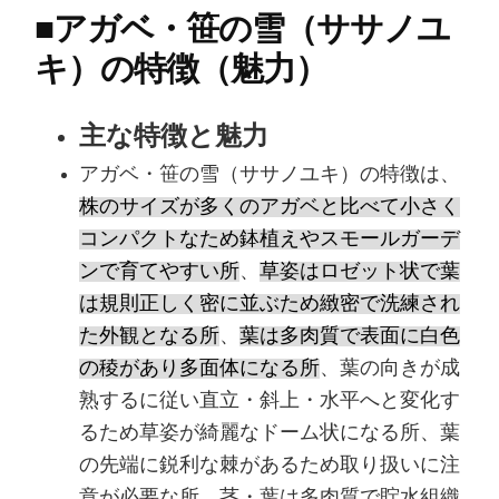
■
アガベ・笹の雪（ササノユ
キ）の特徴（魅力）
主な特徴と魅力
アガベ・笹の雪（ササノユキ）の特徴は、
株のサイズが多くのアガベと比べて小さく
コンパクトなため鉢植えやスモールガーデ
ンで育てやすい所
、
草姿はロゼット状で葉
は規則正しく密に並ぶため緻密で洗練され
た外観となる所
、
葉は多肉質で表面に白色
の稜があり多面体になる所
、葉の向きが成
熟するに従い直立・斜上・水平へと変化す
るため草姿が綺麗なドーム状になる所、葉
の先端に鋭利な棘があるため取り扱いに注
意が必要な所、茎・葉は多肉質で貯水組織