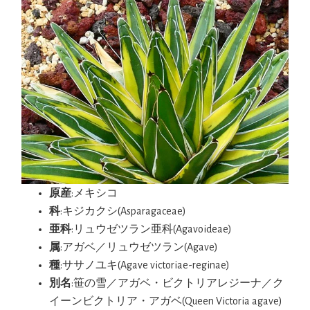
原産
:メキシコ
科
:キジカクシ(Asparagaceae)
亜科
:リュウゼツラン亜科(Agavoideae)
属
:アガベ／リュウゼツラン(Agave)
種
:ササノユキ(Agave victoriae-reginae)
別名
:笹の雪／アガベ・ビクトリアレジーナ／ク
イーンビクトリア・アガベ(Queen Victoria agave)