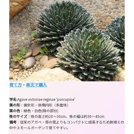
育て方
・
楽天で購入
学名
:Agave victoriae-reginae ‘porcupine’
葉の形
：披針形・狭楕円形（多面体）
葉の色
：緑色・白色(稜の部分)
株のサイズ
：株の高さ約20～30cm、株の幅は約30～45cm
備考
：従来のアガベ・笹の雪よりもコンパクトに成長するため鉢植えの
中やスモールガーデンで育てやすい。