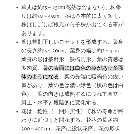
草丈は約15～25cm(花茎は含まない)、株張
りは約30～45cm、茎は基本的に太く短く、
株はしばしば根元から子株が出てくる事が
あります。
葉は規則正しいロゼットを形成する、葉身
の長さ約15～20cm、葉身の幅は約2～3cm、
葉身の形は披針形・狭楕円形、葉の質感は
多肉質、
葉の表面には白色の稜があり多面
体のようになる
、葉の先端に暗褐色の鋭い
棘があり、葉の色は濃い緑色（稜の色は白
色）、葉の向きは成熟するにつれて直立・
斜上・水平と段階的に変化する。
花は一稔性（一回結実性）で株の寿命が終
わりに近づくと開花する、花茎の長さ約
200～400cm、花序は総状花序、花の形状