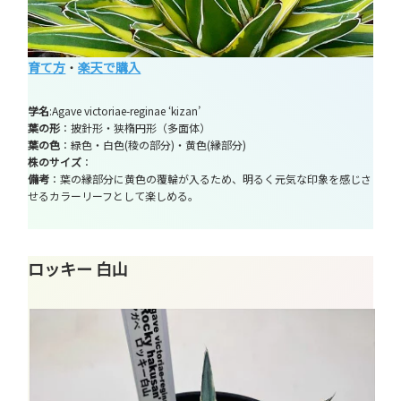
育て方
・
楽天で購入
学名
:Agave victoriae-reginae ‘kizan’
葉の形
：披針形・狭楕円形（多面体）
葉の色
：緑色・白色(稜の部分)・黄色(縁部分)
株のサイズ
：
備考
：葉の縁部分に黄色の覆輪が入るため、明るく元気な印象を感じさ
せるカラーリーフとして楽しめる。
ロッキー 白山