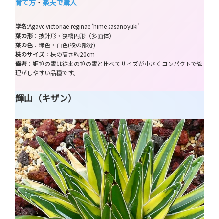
育て方
・
楽天で購入
学名
:Agave victoriae-reginae ‘hime sasanoyuki’
葉の形
：披針形・狭楕円形（多面体）
葉の色
：緑色・白色(稜の部分)
株のサイズ
：株の高さ約20cm
備考
：姫笹の雪は従来の笹の雪と比べてサイズが小さくコンパクトで管
理がしやすい品種です。
輝山（キザン）