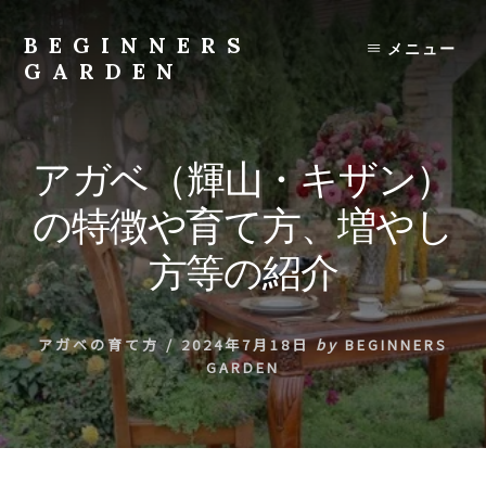
Skip
to
BEGINNERS
メニュー
content
GARDEN
植
物
の
アガベ（輝山・キザン）
種
類
の特徴や育て方、増やし
や
育
方等の紹介
て
方
の
アガベの育て方
/
2024年7月18日
by
BEGINNERS
紹
GARDEN
介
を
行
い