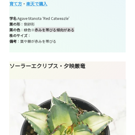
育て方
・
楽天で購入
学名
:Agave titanota ‘Red Catweazle’
葉の形
：倒卵形
葉の色
：緑色※
赤みを帯びる傾向がある
株のサイズ
：
備考
：葉や棘が赤みを帯びる
ソーラーエクリプス・夕映厳竜