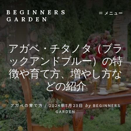
Skip
to
BEGINNERS
メニュー
content
GARDEN
植
物
の
アガベ・チタノタ（ブラ
種
類
ックアンドブルー）の特
や
育
徴や育て方、増やし方な
て
方
どの紹介
の
紹
介
アガベの育て方
/
2024年7月23日
by
BEGINNERS
を
GARDEN
行
い