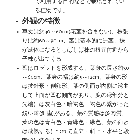
で利用する目的などで栽培されてい
る植物です。
外観の特徴
草丈は約30～60cm(花茎を含まない)、株張
りは約60～90cm、茎は基本的に無茎、株
が成体になるとしばしば株の根元付近から
子株が出てくる。
葉はロゼットを形成する、葉身の長さ約30
～60cm、葉身の幅は約5～12cm、葉身の形
は披針形・倒卵形、葉の側面が内側に湾曲
して上面が凹む傾向があり、葉の縁部分と
先端には灰白色・暗褐色・褐色の繋がった
鋭い棘(鋸歯)がある、葉の質感は多肉質、
葉の色は青白色・青緑色・緑色、葉の向き
は成熟するにつれて直立・斜上・水平と段