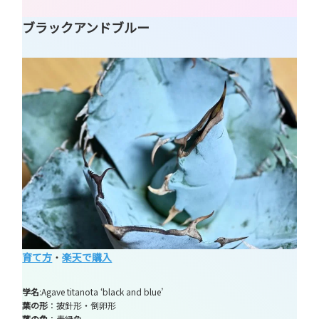
ブラックアンドブルー
育て方
・
楽天で購入
学名
:Agave titanota ‘black and blue’
葉の形
：披針形・倒卵形
葉の色
：青緑色