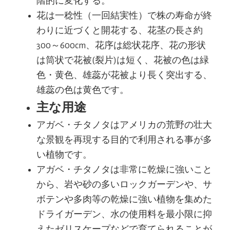
階的に変化する。
花は一稔性（一回結実性）で株の寿命が終
わりに近づくと開花する、花茎の長さ約
300～600cm、花序は総状花序、花の形状
は筒状で花被(裂片)は短く、花被の色は緑
色・黄色、雄蕊が花被より長く突出する、
雄蕊の色は黄色です。
主な用途
アガベ・チタノタはアメリカの荒野の壮大
な景観を再現する目的で利用される事が多
い植物です。
アガベ・チタノタは非常に乾燥に強いこと
から、岩や砂の多いロックガーデンや、サ
ボテンや多肉等の乾燥に強い植物を集めた
ドライガーデン、水の使用料を最小限に抑
えたゼリスケープなどで育てられることが