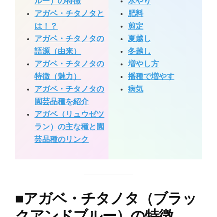
ルー）の特徴
水やり
アガベ・チタノタと
肥料
は！？
剪定
アガベ・チタノタの
夏越し
語源（由来）
冬越し
アガベ・チタノタの
増やし方
特徴（魅力）
播種で増やす
アガベ・チタノタの
病気
園芸品種を紹介
アガベ（リュウゼツ
ラン）の主な種と園
芸品種のリンク
■
アガベ・チタノタ（ブラッ
クアンドブルー）の特徴