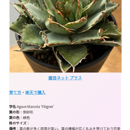
園芸ネット プラス
育て方
・
楽天で購入
学名
:Agave titanota ‘Filigree’
葉の形
：倒卵形
葉の色
：緑色
株のサイズ
：
備考
：葉の数が多く密度が高い。葉の横幅が広く丸みを帯びており可愛