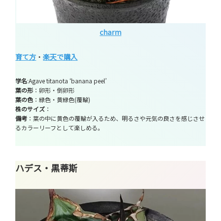
charm
育て方
・
楽天で購入
学名
:Agave titanota ‘banana peel’
葉の形
：卵形・倒卵形
葉の色
：緑色・黄緑色(覆輪)
株のサイズ
：
備考
：葉の中に黄色の覆輪が入るため、明るさや元気の良さを感じさせ
るカラーリーフとして楽しめる。
ハデス・黒蒂斯