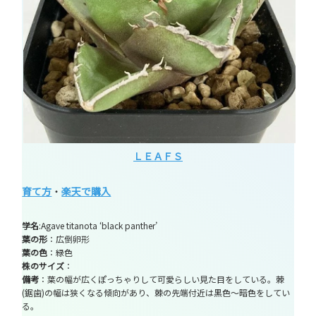
ＬＥＡＦＳ
育て方
・
楽天で購入
学名
:Agave titanota ‘black panther’
葉の形
：広倒卵形
葉の色
：緑色
株のサイズ
：
備考
：葉の幅が広くぽっちゃりして可愛らしい見た目をしている。棘
(鋸歯)の幅は狭くなる傾向があり、棘の先端付近は黒色～暗色をしてい
る。