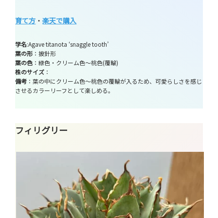
育て方
・
楽天で購入
学名
:Agave titanota ‘snaggle tooth’
葉の形
：披針形
葉の色
：緑色・クリーム色～桃色(覆輪)
株のサイズ
：
備考
：葉の中にクリーム色～桃色の覆輪が入るため、可愛らしさを感じ
させるカラーリーフとして楽しめる。
フィリグリー