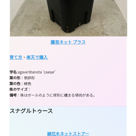
園芸ネット プラス
育て方
・
楽天で購入
学名
:agave titanota ‘caesar’
葉の形
：倒卵形
葉の色
：緑色
株のサイズ
：
備考
：株はボールのように球形に纏まる傾向がある。
スナグルトゥース
緑花木ネットストアー