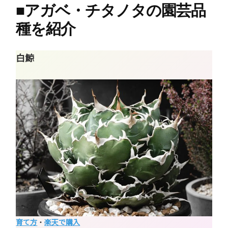
■
アガベ・チタノタの園芸品
種を紹介
白鯨
育て方
・
楽天で購入