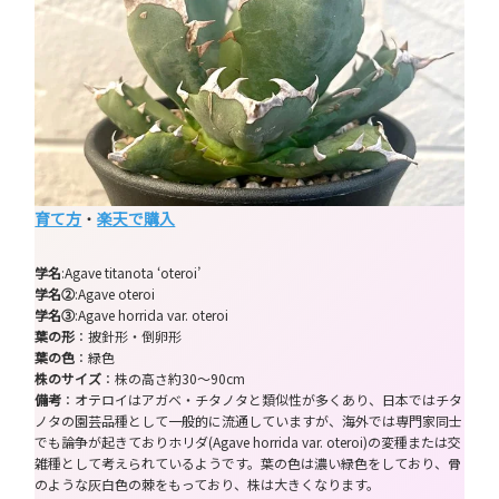
育て方
・
楽天で購入
学名
:Agave titanota ‘oteroi’
学名②
:Agave oteroi
学名③
:Agave horrida var. oteroi
葉の形
：披針形・倒卵形
葉の色
：緑色
株のサイズ
：株の高さ約30～90cm
備考
：オテロイはアガベ・チタノタと類似性が多くあり、日本ではチタ
ノタの園芸品種として一般的に流通していますが、海外では専門家同士
でも論争が起きておりホリダ(Agave horrida var. oteroi)の変種または交
雑種として考えられているようです。葉の色は濃い緑色をしており、骨
のような灰白色の棘をもっており、株は大きくなります。