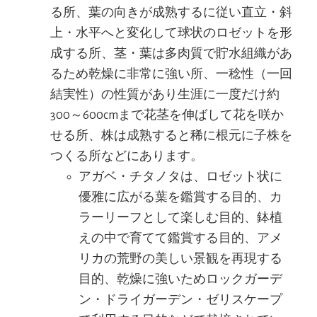
る所、葉の向きが成熟するに従い直立・斜
上・水平へと変化して球状のロゼットを形
成する所、茎・葉は多肉質で貯水組織があ
るため乾燥に非常に強い所、一稔性（一回
結実性）の性質があり生涯に一度だけ約
300～600cmまで花茎を伸ばして花を咲か
せる所、株は成熟すると稀に根元に子株を
つくる所などにあります。
アガベ・チタノタは、ロゼット状に
優雅に広がる葉を鑑賞する目的、カ
ラーリーフとして楽しむ目的、鉢植
えの中で育てて鑑賞する目的、アメ
リカの荒野の美しい景観を再現する
目的、乾燥に強いためロックガーデ
ン・ドライガーデン・ゼリスケープ