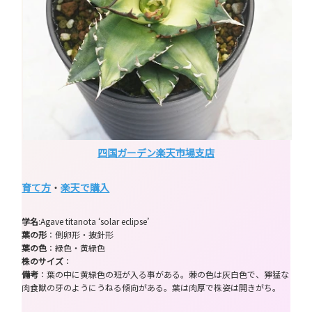
四国ガーデン楽天市場支店
育て方
・
楽天で購入
学名
:Agave titanota ‘solar eclipse’
葉の形
：倒卵形・披針形
葉の色
：緑色・黄緑色
株のサイズ
：
備考
：葉の中に黄緑色の班が入る事がある。棘の色は灰白色で、獰猛な
肉食獣の牙のようにうねる傾向がある。葉は肉厚で株姿は開きがち。