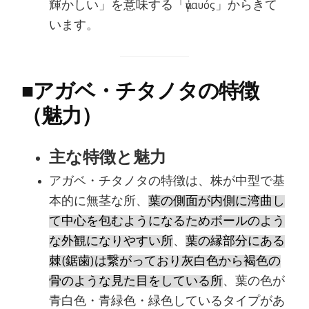
輝かしい」を意味する「ἀγαυός」からきて
います。
■
アガベ・チタノタの特徴
（魅力）
主な特徴と魅力
アガベ・チタノタの特徴は、株が中型で基
本的に無茎な所、
葉の側面が内側に湾曲し
て中心を包むようになるためボールのよう
な外観になりやすい所
、
葉の縁部分にある
棘(鋸歯)は繋がっており灰白色から褐色の
骨のような見た目をしている所
、葉の色が
青白色・青緑色・緑色しているタイプがあ