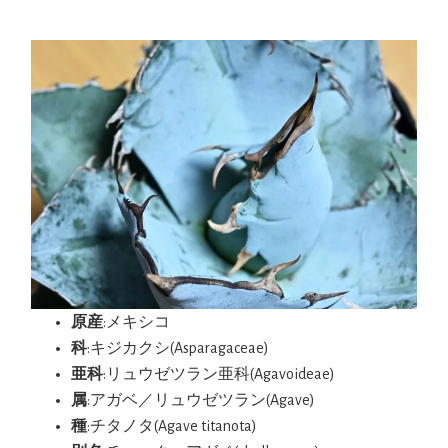
原産
:メキシコ
科
:キジカクシ(Asparagaceae)
亜科
:リュウゼツラン亜科(Agavoideae)
属
:アガベ／リュウゼツラン(Agave)
種
:チタノタ(Agave titanota)