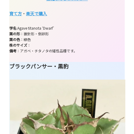
育て方
・
楽天で購入
学名
:Agave titanota ‘Dwarf’
葉の形
：披針形・倒卵形
葉の色
：緑色
株のサイズ
：
備考
：アガベ・チタノタの矮性品種です。
ブラックパンサー・黒豹