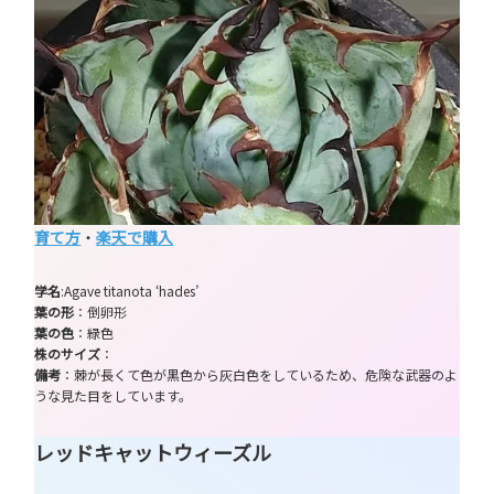
育て方
・
楽天で購入
学名
:Agave titanota ‘hades’
葉の形
：倒卵形
葉の色
：緑色
株のサイズ
：
備考
：棘が長くて色が黒色から灰白色をしているため、危険な武器のよ
うな見た目をしています。
レッドキャットウィーズル