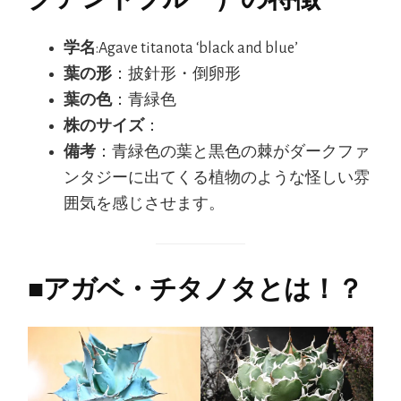
学名
:Agave titanota ‘black and blue’
葉の形
：披針形・倒卵形
葉の色
：青緑色
株のサイズ
：
備考
：青緑色の葉と黒色の棘がダークファ
ンタジーに出てくる植物のような怪しい雰
囲気を感じさせます。
■
アガベ・チタノタとは！？