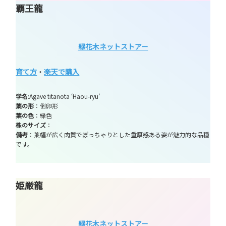
覇王龍
緑花木ネットストアー
育て方
・
楽天で購入
学名
:Agave titanota ‘Haou-ryu’
葉の形
：倒卵形
葉の色
：緑色
株のサイズ
：
備考
：葉幅が広く肉質でぽっちゃりとした重厚感ある姿が魅力的な品種
です。
姫厳龍
緑花木ネットストアー