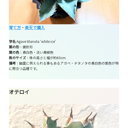
育て方
・
楽天で購入
学名
:Agave titanota ‘white ice’
葉の形
：披針形
葉の色
：青白色・淡い青緑色
株のサイズ
：株の高さと幅が約60cm
備考
：幽霊に例えられる事もあるアガベ・チタノタの青白色の葉色が特
に際立つ品種です。
オテロイ