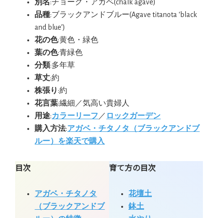
別名
:チョーク・アガベ(chalk agave)
品種
:ブラックアンドブルー(Agave titanota ‘black
and blue’)
花の色
:黄色・緑色
葉の色
:青緑色
分類
:多年草
草丈
:約
株張り
:約
花言葉
:繊細／気高い貴婦人
用途
:
カラーリーフ
／
ロックガーデン
購入方法
:
アガベ・チタノタ（ブラックアンドブ
ルー）を楽天で購入
目次
育て方の目次
アガベ・チタノタ
花壇土
（ブラックアンドブ
鉢土