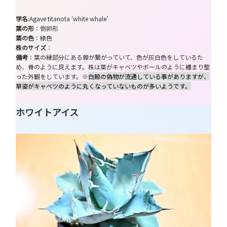
学名
:Agave titanota ‘white whale’
葉の形
：倒卵形
葉の色
：緑色
株のサイズ
：
備考
：葉の縁部分にある棘が繋がっていて、色が灰白色をしているた
め、骨のように見えます。株は葉がキャベツやボールのように纏まり整
った外観をしています。※
白鯨の偽物が流通している事がありますが、
草姿がキャベツのように丸くなっていないものが多いようです。
ホワイトアイス