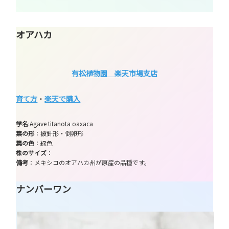
オアハカ
有松植物園 楽天市場支店
育て方
・
楽天で購入
学名
:Agave titanota oaxaca
葉の形
：披針形・倒卵形
葉の色
：緑色
株のサイズ
：
備考
：メキシコのオアハカ州が原産の品種です。
ナンバーワン