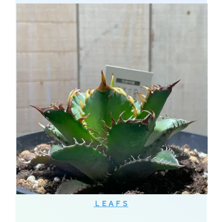
ＬＥＡＦＳ