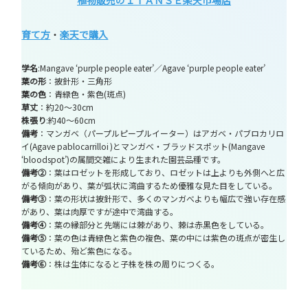
育て方
・
楽天で購入
学名
:Mangave ‘purple people eater’／Agave ‘purple people eater’
葉の形
：披針形・三角形
葉の色
：青緑色・紫色(斑点)
草丈
：約20～30cm
株張り
:約40～60cm
備考
：マンガベ（パープルピープルイーター）はアガベ・パブロカリロ
イ(Agave pablocarrilloi )とマンガべ・ブラッドスポット(Mangave
‘bloodspot’)の属間交雑により生まれた園芸品種です。
備考②
：葉はロゼットを形成しており、ロゼットは上よりも外側へと広
がる傾向があり、葉が弧状に湾曲するため優雅な見た目をしている。
備考③
：葉の形状は披針形で、多くのマンガべよりも幅広で強い存在感
があり、葉は肉厚ですが途中で湾曲する。
備考④
：葉の縁部分と先端には棘があり、棘は赤黒色をしている。
備考⑤
：葉の色は青緑色と紫色の複色、葉の中には紫色の斑点が密生し
ているため、殆ど紫色になる。
備考⑥
：株は生体になると子株を株の周りにつくる。