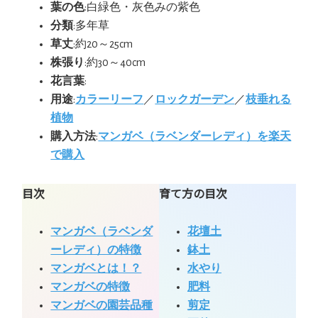
葉の色
:白緑色・灰色みの紫色
分類
:多年草
草丈
:約20～25cm
株張り
:約30～40cm
花言葉
:
用途
:
カラーリーフ
／
ロックガーデン
／
枝垂れる
植物
購入方法
:
マンガベ（ラベンダーレディ）を楽天
で購入
目次
育て方の目次
マンガベ（ラベンダ
花壇土
ーレディ）の特徴
鉢土
マンガベとは！？
水やり
マンガベの特徴
肥料
マンガベの園芸品種
剪定