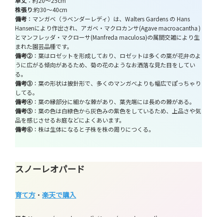
草丈
：約20～25cm
株張り
:約30～40cm
備考
：マンガベ（ラベンダーレディ）は、Walters Gardens の Hans
Hansenにより作出され、アガベ・マクロカンサ(Agave macroacantha )
とマンフレッダ・マクローサ(Manfreda maculosa)の属間交雑により生
まれた園芸品種です。
備考②
：葉はロゼットを形成しており、ロゼットは多くの葉が花弁のよ
うに広がる傾向があるため、菊の花のようなお洒落な見た目をしてい
る。
備考③
：葉の形状は披針形で、多くのマンガべよりも幅広でぽっちゃり
してる。
備考④
：葉の縁部分に細かな棘があり、葉先端には長めの棘がある。
備考⑤
：葉の色は白緑色から灰色みの紫色をしているため、上品さや気
品を感じさせるお庭などによくあいます。
備考⑥
：株は生体になると子株を株の周りにつくる。
スノーレオパード
育て方
・
楽天で購入