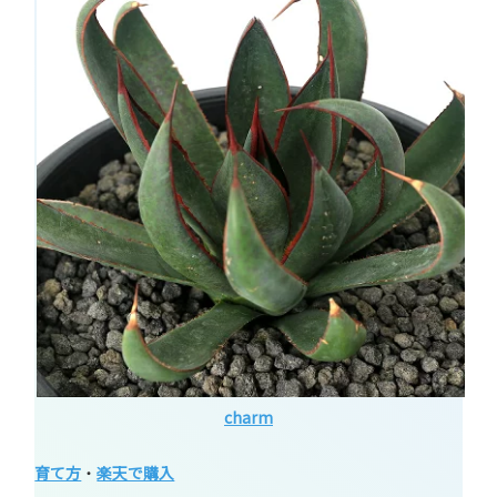
charm
育て方
・
楽天で購入