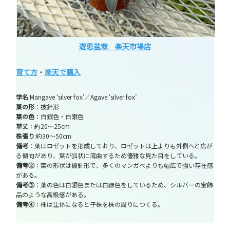
遊恵盆栽 楽天市場店
育て方
・
楽天で購入
学名
:Mangave ‘silver fox’／Agave ‘silver fox’
葉の形
：披針形
葉の色
：白銀色・白銀色
草丈
：約20～25cm
株張り
:約30～50cm
備考
：葉はロゼットを形成しており、ロゼットは上よりも外側へと広が
る傾向があり、葉が弧状に湾曲するため優雅な見た目をしている。
備考②
：葉の形状は披針形で、多くのマンガべよりも幅広で強い存在感
がある。
備考③
：葉の色は白銀色または白緑色をしているため、シルバーの宝飾
品のような高級感がある。
備考④
：株は生体になると子株を株の周りにつくる。