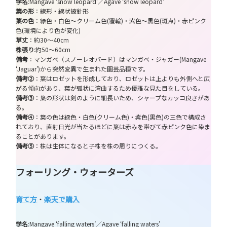
学名
:Mangave ‘snow leopard’／Agave ‘snow leopard’
葉の形
：線形・線状披針形
葉の色
：緑色・白色～クリーム色(覆輪)・紫色～黒色(斑点)・赤ピンク
色(環境により色が変化)
草丈
：約30～40cm
株張り
:約50～60cm
備考
：マンガベ（スノーレオパード）はマンガべ・ジャガー(Mangave
‘Jaguar’)から突然変異で生まれた園芸品種です。
備考②
：葉はロゼットを形成しており、ロゼットは上よりも外側へと広
がる傾向があり、葉が弧状に湾曲するため優雅な見た目をしている。
備考③
：葉の形状は剣のように細長いため、シャープなカッコ良さがあ
る。
備考④
：葉の色は緑色・白色(クリーム色)・紫色(黒色)の三色で構成さ
れており、直射日光が当たるほどに葉は赤みを帯びて赤ピンク色に染ま
ることがあります。
備考⑤
：株は生体になると子株を株の周りにつくる。
フォーリング・ウォーターズ
育て方
・
楽天で購入
学名
:Mangave ‘falling waters’／Agave ‘falling waters’