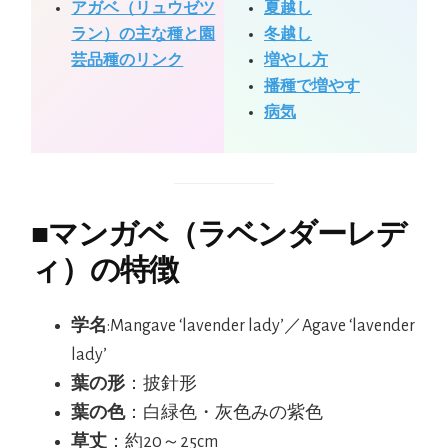
アガベ（リュウゼツ
夏越し
ラン）の主な種と園
冬越し
芸品種のリンク
増やし方
播種で増やす
病気
■
マンガベ（ラベンダーレデ
ィ）の特徴
学名
:Mangave ‘lavender lady’／Agave ‘lavender
lady’
葉の形
：披針形
葉の色
：白緑色・灰色みの紫色
草丈
：約20～25cm