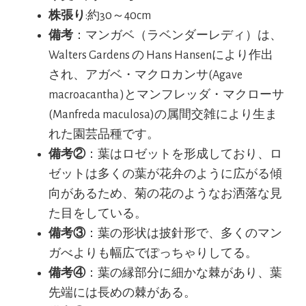
株張り
:約30～40cm
備考
：マンガベ（ラベンダーレディ）は、
Walters Gardens の Hans Hansenにより作出
され、アガベ・マクロカンサ(Agave
macroacantha )とマンフレッダ・マクローサ
(Manfreda maculosa)の属間交雑により生ま
れた園芸品種です。
備考②
：葉はロゼットを形成しており、ロ
ゼットは多くの葉が花弁のように広がる傾
向があるため、菊の花のようなお洒落な見
た目をしている。
備考③
：葉の形状は披針形で、多くのマン
ガべよりも幅広でぽっちゃりしてる。
備考④
：葉の縁部分に細かな棘があり、葉
先端には長めの棘がある。