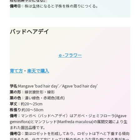
備考④
：株は生体になると子株を株の周りにつくる。
バッドヘアデイ
ｅ-フラワー
育て方
・
楽天で購入
学名
:Mangave ‘bad hair day’／Agave ‘bad hair day’
葉の形
：線状披針形・線形
葉の色
：濃い緑色・赤褐色(斑点)
草丈
：約20～25cm
株張り
:約30～50cm
備考
：マンガベ（バッドヘアデイ）はアガベ・ジェミフローラ(Agave
geminiflora)とマンフレッド(Manfreda maculosa)の属間交雑により生
まれた園芸品種です。
備考②
：葉はロゼットを形成しており、ロゼットは下へと下垂する傾向
があるため、仕立て方によっては髪の毛のような見た目になる事があっ