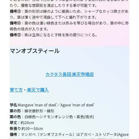
たり、優雅な雰囲気を演出したりする事が可能です。
備考③
：葉の形状は線のように細長いため、シャープなカッコ良さがあ
り、葉は薄く途中で湾曲して下へと垂れ下がります。
備考④
：葉の色は濃い緑色または赤みを帯びる場合があり、葉の中に赤
褐色の斑点が入ります。
備考⑤
：株は生体になると子株を株の周りにつくる。
マンオブスティール
カクタス長田 楽天市場店
育て方
・
楽天で購入
学名
:Mangave ‘man of steel’／Agave ‘man of steel’
葉の形
：線状披針形・線形
葉の色
：白緑色～シナモンオレンジ色・紫色(斑点)
草丈
：約20cm
株張り
:約30～50cm
備考
：マンガベ（マンオブスティール）はアガベ・ストリアータ(Agave