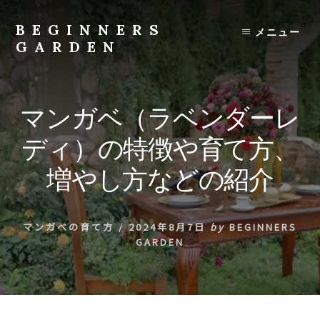
Skip
to
BEGINNERS
メニュー
content
GARDEN
植
物
の
マンガベ（ラベンダーレ
種
類
ディ）の特徴や育て方、
や
育
増やし方などの紹介
て
方
の
マンガべの育て方
/
2024年8月7日
by
BEGINNERS
紹
GARDEN
介
を
行
い