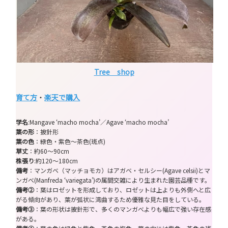
Tree shop
育て方
・
楽天で購入
学名
:Mangave ‘macho mocha’／Agave ‘macho mocha’
葉の形
：披針形
葉の色
：緑色・紫色～茶色(斑点)
草丈
：約60～90cm
株張り
:約120～180cm
備考
：マンガベ（マッチョモカ）はアガベ・セルシー(Agave celsii)とマ
ンガべ(Manfreda ‘variegata’)の属間交雑により生まれた園芸品種です。
備考②
：葉はロゼットを形成しており、ロゼットは上よりも外側へと広
がる傾向があり、葉が弧状に湾曲するため優雅な見た目をしている。
備考③
：葉の形状は披針形で、多くのマンガべよりも幅広で強い存在感
がある。