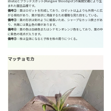
striata)とブラッドスポット(Mangave ‘Bloodspot’)の属間交雑により生
まれた園芸品種です。
備考②
：葉はロゼットを形成しており、ロゼットは上よりも外側へと広
がる傾向があり、葉が弧状に湾曲するため優雅な見た目をしている。
備考③
：葉の形状は剣のように細長いため、シャープなカッコ良さがあ
り、先端には黄土色の棘があります。
備考④
：葉の色は白緑色またはシナモンオレンジ色をしており、葉の中
に紫色の斑点が入ります。
備考⑤
：株は生体になると子株を株の周りにつくる。
マッチョモカ