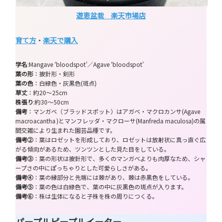
遊恵盆栽 楽天市場店
育て方
・
楽天で購入
学名
:Mangave ‘bloodspot’／Agave ‘bloodspot’
葉の形
：披針形・剣形
葉の色
：白緑色・灰黒色(斑点)
草丈
：約20～25cm
株張り
:約30～50cm
備考
：マンガベ（ブラッドスポット）はアガベ・マクロカンサ(Agave
macroacantha )とマンフレッダ・マクローサ(Manfreda maculosa)の属
間交雑により生まれた園芸品種です。
備考②
：葉はロゼットを形成しており、ロゼットは放射状に真っ直ぐ広
がる傾向があるため、ツンツンとした見た目をしている。
備考③
：葉の形状は披針形で、多くのマンガべよりも肉厚なため、シャ
ープさの中にぽっちゃりとした可愛らしさがある。
備考④
：葉の縁部分と先端には棘があり、棘は赤黒色をしている。
備考⑤
：葉の色は白緑色で、葉の中に灰黒色の斑点が入ります。
備考⑥
：株は生体になると子株を株の周りにつくる。
パープルピープルイーター