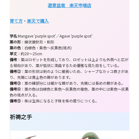
遊恵盆栽 楽天市場店
育て方
・
楽天で購入
学名
:Mangave ‘purple spot’／Agave ‘purple spot’
葉の形
：線状披針形・剣形
葉の色
：白緑色・紫色～灰黒色(斑点)
草丈
：約20～25cm
備考
：葉はロゼットを形成しており、ロゼットは上よりも外側へと広が
る傾向があり、葉が弧状に湾曲するため優雅な見た目をしている。
備考②
：葉の形状は剣のように細長いため、シャープなカッコ良さがあ
り、先端には黄土色の棘があります。
備考③
：葉の縁部分には細かな棘があり、先端には長めの棘がある。
備考④
：葉の色は白緑色と紫色～灰黒色の複色、葉の中には紫色～灰黒
色の斑点が入る。
備考⑤
：株は生体になると子株を株の周りにつくる。
祈祷之手