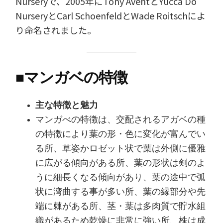
Nurseryで、2005年にTony AventとYucca Do
NurseryとCarl SchoenfeldとWade Roitschによ
り命名されました。
■
マンガベの特徴
主な特徴と魅力
マンガべの特徴は、交配されるアガベの種
の特徴により葉の形・色に変化が富んでい
る所、草姿かロゼット状で葉は外側に優雅
に広がる傾向がある所、葉の形状は剣のよ
うに細長くなる傾向があり、葉の途中で弧
状に湾曲する事が多い所、葉の縁部分や先
端に棘がある所、茎・葉は多肉質で貯水組
織があるため乾燥に非常に強い所、株は成