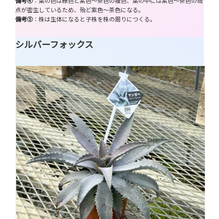
備考④
：葉の色は緑色と紫色～茶色の複色、葉の中には紫色～茶色の斑
点が密生しているため、殆ど紫色～茶色になる。
備考⑤
：株は生体になると子株を株の周りにつくる。
シルバーフォックス