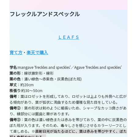
フレックルアンドスペックル
ＬＥＡＦＳ
育て方
・
楽天で購入
学名
:mangave ‘freckles and speckles’／Agave ‘freckles and speckles’
葉の形
：線状披針形・線形
葉の色
：濃い緑色～赤紫色・灰黒色(ぼた班)
草丈
：約20cm
株張り
:約30～50cm
備考
：葉はロゼットを形成しており、ロゼットは上よりも外側へと広が
る傾向があり、葉が弧状に湾曲するため優雅な見た目をしている。
備考②
：葉の形状は剣のように細長いため、シャープなカッコ良さがあ
り、縁部分には鋸歯と棘があります。
備考③
：葉の色は濃い緑色または赤みを帯びており、葉の中に灰黒色の
ぼた班が入ります。そのため、毒々しさを感じさせるカラーリーフとし
て楽しめる。※
直射日光が当たるほどに、葉は赤みを帯びやすく、ぼた
班も色鮮やかになる。