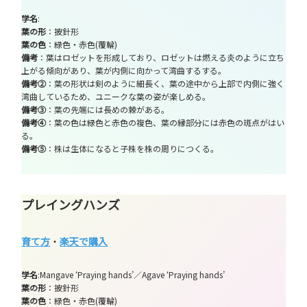
学名
:
葉の形
：披針形
葉の色
：緑色・赤色(覆輪)
備考
：葉はロゼットを形成しており、ロゼットは燃える炎のように立ち
上がる傾向があり、葉が内側に向かって湾曲するする。
備考②
：葉の形状は剣のように細長く、葉の途中から上部で内側に強く
湾曲しているため、ユニークな葉の姿が楽しめる。
備考③
：葉の先端には長めの棘がある。
備考④
：葉の色は緑色と赤色の複色、葉の縁部分には赤色の斑点がはい
る。
備考⑤
：株は生体になると子株を株の周りにつくる。
プレイングハンズ
育て方
・
楽天で購入
学名
:Mangave ‘Praying hands’／Agave ‘Praying hands’
葉の形
：披針形
葉の色
：緑色・赤色(覆輪)