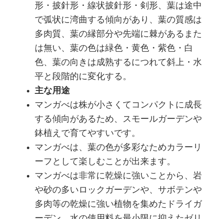
形・披針形・線状披針形・剣形、葉は途中
で弧状に湾曲する傾向があり、葉の質感は
多肉質、葉の縁部分や先端に棘があるまた
は無い、葉の色は緑色・黄色・紫色・白
色、葉の向きは成熟するにつれて斜上・水
平と段階的に変化する。
主な用途
マンガべは株が小さくてコンパクトに成長
する傾向があるため、スモールガーデンや
鉢植えで育てやすいです。
マンガべは、葉の色が多彩なためカラーリ
ーフとして楽しむことが出来ます。
マンガべは非常に乾燥に強いことから、岩
や砂の多いロックガーデンや、サボテンや
多肉等の乾燥に強い植物を集めたドライガ
ーデン、水の使用料を最小限に抑えたゼリ