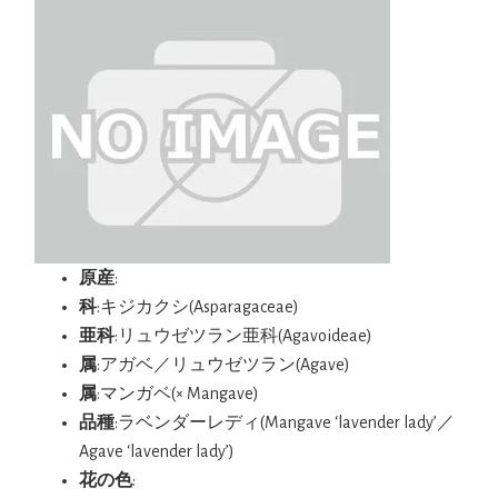
原産
:
科
:キジカクシ(Asparagaceae)
亜科
:リュウゼツラン亜科(Agavoideae)
属
:アガベ／リュウゼツラン(Agave)
属
:マンガベ(× Mangave)
品種
:ラベンダーレディ(Mangave ‘lavender lady’／
Agave ‘lavender lady’)
花の色
: