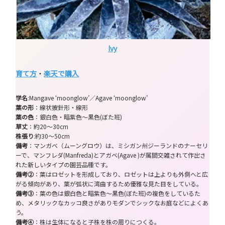
Ivy
育て方
・
楽天で購入
学名
:Mangave ‘moonglow’／Agave ‘moonglow’
葉の形
：線状披針形・線形
葉の色
：銀白色・暗紫色～黒色(ぼた班)
草丈
：約20～30cm
株張り
:約30～50cm
備考
：マンガベ（ムーングロウ）は、ミシガン州ジーランドのナーセリ
ーで、マンフレダ(Manfreda)とアガベ(Agave )が属間交雑されて作出さ
れた新しいタイプの園芸品種です。
備考②
：葉はロゼットを形成しており、ロゼットは上よりも外側へと広
がる傾向があり、葉が弧状に湾曲するため優雅な見た目をしている。
備考③
：葉の色は銀白色と暗紫色～黒色(ぼた班)の複色をしているた
め、メタリックなカッコ良さがありモダンでシックなお庭などによくあ
う。
備考④
：株は生体になると子株を株の周りにつくる。