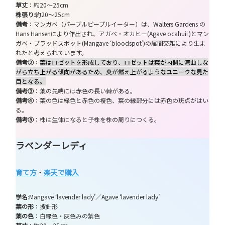
草丈
：約20～25cm
株張り
:約20～25cm
備考
：マンガベ（パープルピープルイーター）は、Walters Gardens の
Hans Hansenにより作出され、アガベ・オカヒー(Agave ocahuii )とマン
ガべ・ブラッドスポット(Mangave ‘bloodspot’)の属間交雑により生ま
れたと考えられています。
備考②
：
葉はロゼットを形成しており、ロゼットは葉が内側に湾曲しな
がら立ち上がる傾向があるため、炎が燃え上がるようなユニークな見た
目となる。
備考③
：葉の先端には赤色の長い棘がある。
備考④
：葉の色は緑色と赤色の複色、葉の縁部分には赤色の斑点がはい
る。
備考⑤
：株は生体になると子株を株の周りにつくる。
ラベンダーレディ
育て方
・
楽天で購入
学名
:Mangave ‘lavender lady’／Agave ‘lavender lady’
葉の形
：披針形
葉の色
：白緑色・灰色みの紫色