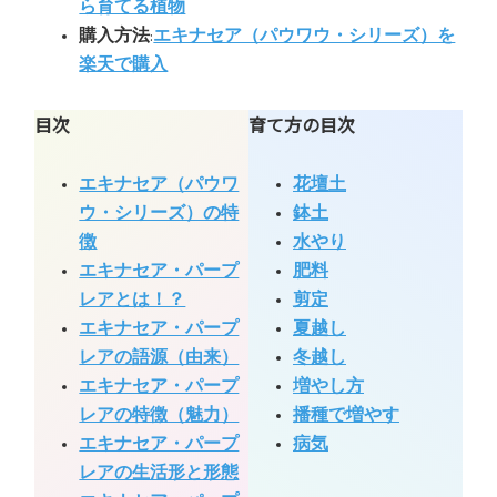
ら育てる植物
購入方法
:
エキナセア（パウワウ・シリーズ）を
楽天で購入
目次
育て方の目次
エキナセア（パウワ
花壇土
ウ・シリーズ）の特
鉢土
徴
水やり
エキナセア・パープ
肥料
レアとは！？
剪定
エキナセア・パープ
夏越し
レアの語源（由来）
冬越し
エキナセア・パープ
増やし方
レアの特徴（魅力）
播種で増やす
エキナセア・パープ
病気
レアの生活形と形態