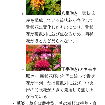
八重咲き
：頭状花
序を構成している筒状花が弁化して
舌状花に変化したものになり、舌状
花が複数列に並び重なるため、筒状
花がほとんど見られない。
丁字咲き(アネモネ
咲き)
：頭状花序の外周に沿って舌状
花が一列または複数列に並び、中央
部の筒状花が大きく発達して盛り上
がっている。
草姿
：草姿は叢生型、茎の種類は根茎・直