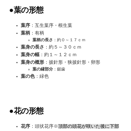
●
葉の形態
葉序
：互生葉序・根生葉
葉柄
：有柄
葉柄の長さ
：約０～１７ｃｍ
葉身の長さ
：約５～３０ｃｍ
葉身の幅
：約１～１２ｃｍ
葉身の概形
：披針形・狭披針形・卵形
葉の縁部分
：鋸歯
葉の色
：緑色
●
花の形態
花序
：頭状花序※
頂部の頭花が咲いた後に下部