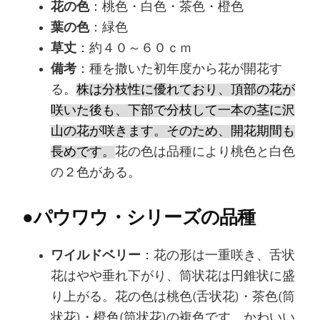
花の色
：桃色・白色・茶色・橙色
葉の色
：緑色
草丈
：約４０～６０ｃｍ
備考
：種を撒いた初年度から花が開花す
る。
株は分枝性に優れており、頂部の花が
咲いた後も、下部で分枝して一本の茎に沢
山の花が咲きます。そのため、開花期間も
長めです。
花の色は品種により桃色と白色
の２色がある。
●
パウワウ・シリーズの品種
ワイルドベリー
：花の形は一重咲き、舌状
花はやや垂れ下がり、筒状花は円錐状に盛
り上がる。花の色は桃色(舌状花)・茶色(筒
状花)・橙色(筒状花)の複色です。かわいい