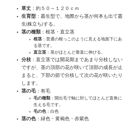
草丈
：約５０～１２０ｃｍ
生育型
：叢生型で、地際から茎が何本も出て叢
生(株立ち)する。
茎の種類
：根茎・直立茎
根茎
：普通の根っこのように見える地面下にあ
る茎です。
直立茎
：茎がほとんど垂直に伸びる。
分枝
：直立茎では開花期まであまり分枝しない
ですが、茎の頂部の花が咲いて頂部の成長が止
まると、下部の節で分枝して次の花が咲いたり
します。
茎の毛
：有毛
毛の種類
：開出毛で軸に対してほとんど直角に
生える毛です。
毛の色
：白色
茎の色
：緑色・黄褐色・赤紫色