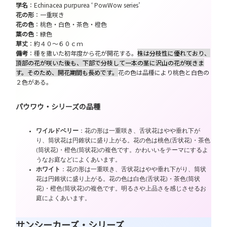
学名
：Echinacea purpurea ‘ PowWow series’
花の形
：一重咲き
花の色
：桃色・白色・茶色・橙色
葉の色
：緑色
草丈
：約４０～６０ｃｍ
備考
：種を撒いた初年度から花が開花する。
株は分枝性に優れており、
頂部の花が咲いた後も、下部で分枝して一本の茎に沢山の花が咲きま
す。そのため、開花期間も長めです。
花の色は品種により桃色と白色の
２色がある。
パウワウ・シリーズの品種
ワイルドベリー
：花の形は一重咲き、舌状花はやや垂れ下が
り、筒状花は円錐状に盛り上がる。花の色は桃色(舌状花)・茶色
(筒状花)・橙色(筒状花)の複色です。かわいいをテーマにするよ
うなお庭などによくあいます。
ホワイト
：花の形は一重咲き、舌状花はやや垂れ下がり、筒状
花は円錐状に盛り上がる。花の色は白色(舌状花)・茶色(筒状
花)・橙色(筒状花)の複色です。明るさや上品さを感じさせるお
庭によくあいます。
サンシーカーズ・シリーズ