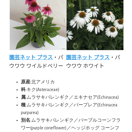
園芸ネット プラス
・パ
園芸ネット プラス
・パ
ウワウ ワイルドベリー
ウワウ ホワイト
原産
:北アメリカ
科
:キク(Asteraceae)
属
:ムラサキバレンギク／エキナセア(Echinacea)
種
:ムラサキバレンギク／パープレア(Echinacea
purpurea)
別名
:ムラサキバレンギク／パープルコーンフラ
ワー(purple coneflower)／ヘッジホッグ コーンフ