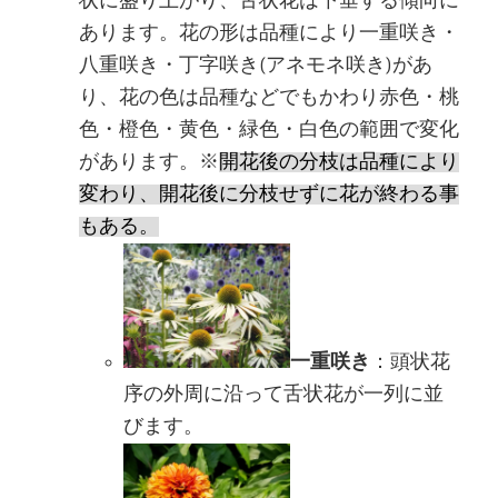
状に盛り上がり、舌状花は下垂する傾向に
あります。花の形は品種により一重咲き・
八重咲き・丁字咲き(アネモネ咲き)があ
り、花の色は品種などでもかわり赤色・桃
色・橙色・黄色・緑色・白色の範囲で変化
があります。※
開花後の分枝は品種により
変わり、開花後に分枝せずに花が終わる事
もある。
一重咲き
：頭状花
序の外周に沿って舌状花が一列に並
びます。