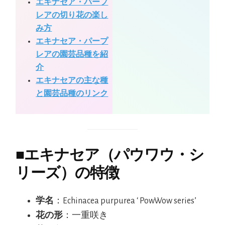
エキナセア・パープ
レアの切り花の楽し
み方
エキナセア・パープ
レアの園芸品種を紹
介
エキナセアの主な種
と園芸品種のリンク
■
エキナセア（パウワウ・シ
リーズ）の特徴
学名
：Echinacea purpurea ‘ PowWow series’
花の形
：一重咲き