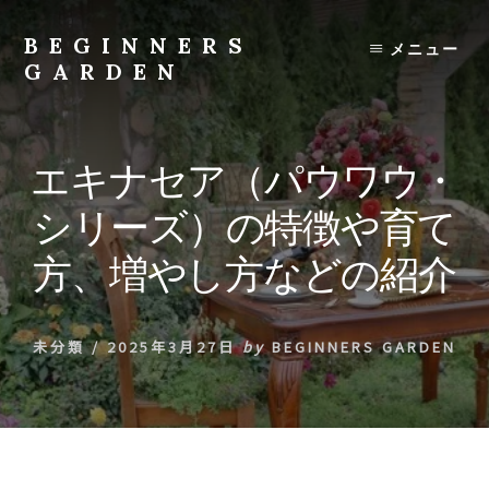
Skip
to
BEGINNERS
メニュー
content
GARDEN
植
物
の
エキナセア（パウワウ・
種
類
シリーズ）の特徴や育て
や
育
方、増やし方などの紹介
て
方
の
未分類
/
2025年3月27日
by
BEGINNERS GARDEN
紹
介
を
行
い