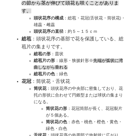
の節から茎が伸びて頭花も咲くことがありま
す。
頭状花序の構成
：総苞・花冠(舌状花・筒状花)・
雄蕊・雌蕊
頭状花序の直径
：約５～１５ｃｍ
総苞
：頭状花序の基部で花を保護している、総
苞片の集まりです。
総苞の形
：皿状
総苞片の形
：線形・狭披針形※
先端が弧状に湾
曲しながら垂れる
総苞片の色
：緑色
花冠
：筒状花・舌状花
筒状花
：頭状花序の中央部に密集しており、花
托の形状に合わせて円錐型または球状の集まり
になる。
筒状花の形
：花冠筒部が長く、花冠裂片
が５個ある。
筒状花の色
：赤色・桃色・橙色・黄色・
緑色・白色
舌状花
：頭状花序の外周部で放射状に広がり、