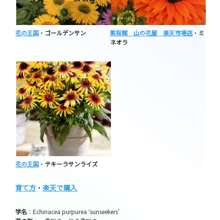
花の王国
・
ゴールデンサン
紫桜館 山の花屋 楽天市場店
・
ミ
ネオラ
花の王国
・
テキーラサンライズ
育て方
・
楽天で購入
学名
：Echinacea purpurea ‘sunseekers’