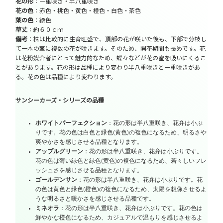
花の形
：一重咲き・半八重咲き
花の色
：赤色・桃色・黄色・橙色・白色・茶色
葉の色
：緑色
草丈
：約６０ｃｍ
備考
：株は比較的に生育旺盛で、頂部の花が咲いた後も、下部で分枝し
て一本の茎に複数の花が咲きます。そのため、開花期間も長めです。花
は花粉媒介者にとって魅力的なため、蝶々などが花の蜜を吸いにくるこ
とがあります。花の形は品種により変わり半八重咲きと一重咲きがあ
る。花の色は品種により変わります。
サンシーカーズ・シリーズの品種
ホワイトパーフェクション
：花の形は半八重咲き、花弁は小ぶ
りです。花の色は白色と緑色(黄色)の複色になるため、明るさや
爽やかさを感じさせる品種となります。
アップルグリーン
：花の形は半八重咲き、花弁は小ぶりです。
花の色は薄い緑色と緑色(黄色)の複色になるため、若々しいフレ
ッシュさを感じさせる品種となります。
ゴールデンサン
：花の形は半八重咲き、花弁は小ぶりです。花
の色は黄色と緑色(橙色)の複色になるため、太陽を想像させるよ
うな明るさと暖かさを感じさせる品種です。
ミネオラ
：花の形は半八重咲き、花弁は小ぶりです。花の色は
鮮やかな橙色になるため、カジュアルで温もりを感じさせるよ