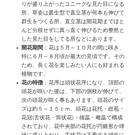
りが盛り上がったユニークな見た目になる
所、草姿は叢生型で直立茎が何本も伸びて
群生をつくる所、直立茎は開花期までほと
んど分枝せずに真っ直ぐ伸びるため整然と
した見た目をしてる所などにあります。
開花期間
：花は５月～１０月の間に咲き、
特に６月～８月頃が最大の見頃です。その
ため、長く花を楽しみたい人にも好まれる
植物です。
花の特徴
：花序は頭状花序になり、頂部の
頭花が咲いた後は、下部の側枝が伸びて、
次の頭花が咲く事もあります。頭花のサイ
ズは約５～１５ｃｍ、頭花は花托・総苞・
花冠(舌状花・筒状花)・雄蕊・雌蕊で構成
されており、花中央部の花托が円錐形か球