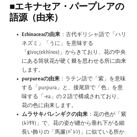
■
エキナセア・パープレアの
語源（由来）
Echinaceaの由来
：古代ギリシャ語で「ハリ
ネズミ」「うに」を意味する
「ἐχῖνος(ekhînos)」からきており、花の中央
にある筒状花が硬く棘を思わせる所に由来
します。
purpureaの由来
：ラテン語で「紫」を意味
する「purpura」と、接尾辞で「色」を意
味する「-ea」の２語で構成されており、
花の色に由来します。
ムラサキバレンギクの由来
：花の色が「紫
(ﾑﾗｻｷ)」で、花の姿が纏から垂れ下がる細
長い飾りの「馬簾(ﾊﾞﾚﾝ)」に似ている所か