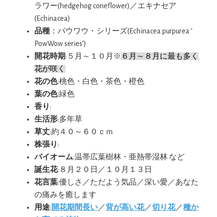
ラワー(hedgehog coneflower)／エキナセア
(Echinacea)
品種
：パウワウ・シリーズ(Echinacea purpurea ‘
PowWow series’)
開花時期
:５月～１０月※
６月～８月に最も多く
花が咲く
花の色
:桃色・白色・茶色・橙色
葉の色
:緑色
香り
:
生活形
:多年草
草丈
:約４０～６０ｃｍ
株張り
:
バイオーム
:温帯広葉樹林・亜熱帯湿林 など
誕生花
:８月２０日／１０月１３日
花言葉
:優しさ／ただよう気品／深い愛／あなた
の痛みを癒します
用途
:
開花期間長い
／
背が高い花
／
切り花
／
種か