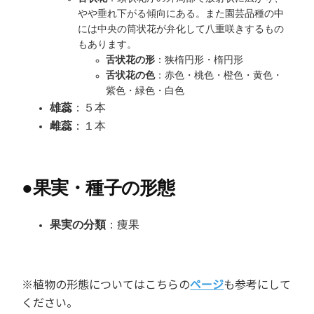
やや垂れ下がる傾向にある。また園芸品種の中
には中央の筒状花が弁化して八重咲きするもの
もあります。
舌状花の形
：狭楕円形・楕円形
舌状花の色
：赤色・桃色・橙色・黄色・
紫色・緑色・白色
雄蕊
：５本
雌蕊
：１本
●
果実・種子の形態
果実の分類
：痩果
※植物の形態についてはこちらの
ページ
も参考にして
ください。