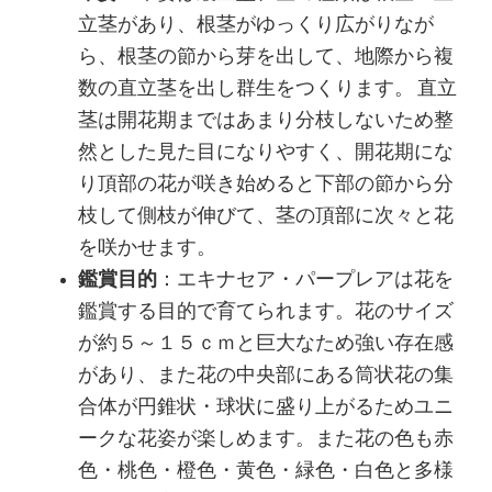
立茎があり、根茎がゆっくり広がりなが
ら、根茎の節から芽を出して、地際から複
数の直立茎を出し群生をつくります。 直立
茎は開花期まではあまり分枝しないため整
然とした見た目になりやすく、開花期にな
り頂部の花が咲き始めると下部の節から分
枝して側枝が伸びて、茎の頂部に次々と花
を咲かせます。
鑑賞目的
：エキナセア・パープレアは花を
鑑賞する目的で育てられます。花のサイズ
が約５～１５ｃｍと巨大なため強い存在感
があり、また花の中央部にある筒状花の集
合体が円錐状・球状に盛り上がるためユニ
ークな花姿が楽しめます。また花の色も赤
色・桃色・橙色・黄色・緑色・白色と多様