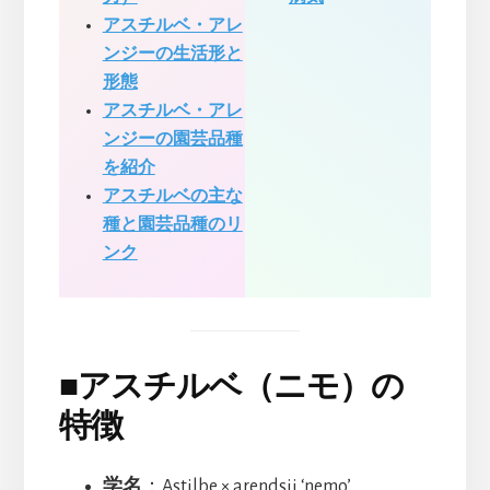
アスチルベ・アレ
ンジーの生活形と
形態
アスチルベ・アレ
ンジーの園芸品種
を紹介
アスチルベの主な
種と園芸品種のリ
ンク
■
アスチルベ（ニモ）の
特徴
学名
：Astilbe × arendsii ‘nemo’