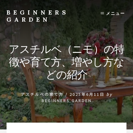
Skip
to
BEGINNERS
メニュー
content
GARDEN
植
物
の
アスチルベ（ニモ）の特
種
類
徴や育て方、増やし方な
や
育
どの紹介
て
方
の
アスチルベの育て方
/
2025年6月11日
by
紹
BEGINNERS GARDEN
介
を
行
い