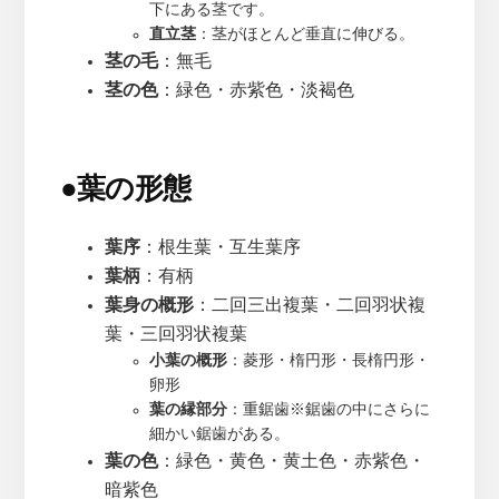
下にある茎です。
直立茎
：茎がほとんど垂直に伸びる。
茎の毛
：無毛
茎の色
：緑色・赤紫色・淡褐色
●
葉の形態
葉序
：根生葉・互生葉序
葉柄
：有柄
葉身の概形
：二回三出複葉・二回羽状複
葉・三回羽状複葉
小葉の概形
：菱形・楕円形・長楕円形・
卵形
葉の縁部分
：重鋸歯※鋸歯の中にさらに
細かい鋸歯がある。
葉の色
：緑色・黄色・黄土色・赤紫色・
暗紫色