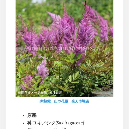
紫桜館 山の花屋 楽天市場店
原産
:
科
:ユキノシタ(Saxifragaceae)