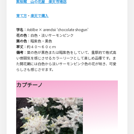
紫桜館 山の花屋 楽天市場店
育て方
・
楽天で購入
学名
：Astilbe × arendsii ‘chocolate shogun’
花の色
：白色・淡いサーモンピンク
葉の色
：暗紫色・黒色
草丈
：約４０～６０ｃｍ
備考
：葉の色が黒色または暗紫色をしていて、重厚的で格式高
い雰囲気を感じさせるカラーリーフとして楽しめ品種です。ま
た開花期には白色から淡いサーモンピンク色の花が咲き、可愛
らしさも感じさせます。
カプチーノ