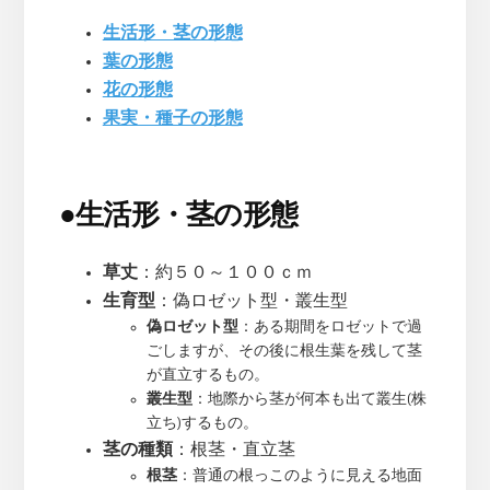
生活形・茎の形態
葉の形態
花の形態
果実・種子の形態
●
生活形・茎の形態
草丈
：約５０～１００ｃｍ
生育型
：偽ロゼット型・叢生型
偽ロゼット型
：ある期間をロゼットで過
ごしますが、その後に根生葉を残して茎
が直立するもの。
叢生型
：地際から茎が何本も出て叢生(株
立ち)するもの。
茎の種類
：根茎・直立茎
根茎
：普通の根っこのように見える地面