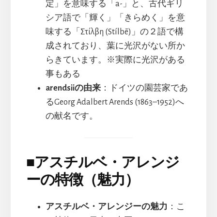
定」を意味する「a-」と、古代ギリ
シア語で「輝く」「きらめく」を意
味する「Στίλβη (Stílbē)」の２語で構
成されており、葉に光沢がない所か
らきています。※実際に光沢がある
事もある
arendsiiの由来
：ドイツの園芸家であ
るGeorg Adalbert Arends (1863–1952)へ
の献名です。
■
アスチルベ・アレンジ
ーの特徴（魅力）
アスチルベ・アレンジーの魅力
：こ