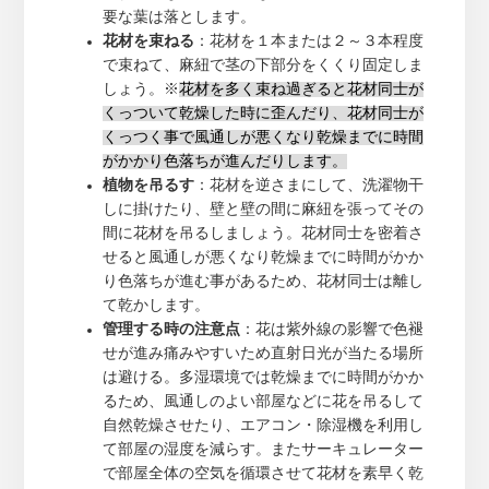
要な葉は落とします。
花材を束ねる
：花材を１本または２～３本程度
で束ねて、麻紐で茎の下部分をくくり固定しま
しょう。※
花材を多く束ね過ぎると花材同士が
くっついて乾燥した時に歪んだり、花材同士が
くっつく事で風通しが悪くなり乾燥までに時間
がかかり色落ちが進んだりします。
植物を吊るす
：花材を逆さまにして、洗濯物干
しに掛けたり、壁と壁の間に麻紐を張ってその
間に花材を吊るしましょう。花材同士を密着さ
せると風通しが悪くなり乾燥までに時間がかか
り色落ちが進む事があるため、花材同士は離し
て乾かします。
管理する時の注意点
：花は紫外線の影響で色褪
せが進み痛みやすいため直射日光が当たる場所
は避ける。多湿環境では乾燥までに時間がかか
るため、風通しのよい部屋などに花を吊るして
自然乾燥させたり、エアコン・除湿機を利用し
て部屋の湿度を減らす。またサーキュレーター
で部屋全体の空気を循環させて花材を素早く乾