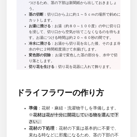
つけるため、茎の下部は新聞紙から出しておきましょ
う。
茎の切断
：切り口から上に約１～５ｃｍの場所で斜めに
カットします。
お湯に浸ける
：お湯（約８０～１００度）の中に切り口
を浸して、切り口から空気が出てこなくなるのを待ちま
す。お湯につける時間は約２０～６０秒の間です。
冷水に浸ける
：お湯から切り花を出した後、そのまま冷
水の中に２時間程度浸けて水揚げします。
変色部の切除
： お湯で変色した茎の部分を、水中で切
り落とします。
切り花を生ける
：切り花を花器に入れて飾ります。
ドライフラワーの作り方
準備
：花材・麻紐・洗濯物干しを準備します。
※
花材は花が十分に開花している物を選んで下
さい。
花材の下処理
：花材の下葉は基本的に不要で、
束ねる時などに邪魔になるため、茎の下部の不