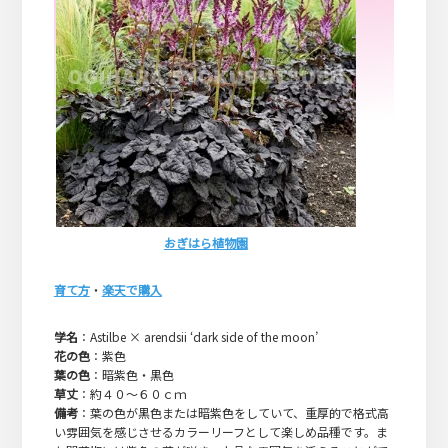
おぎはら植物園
育て方
・
楽天で購入
学名
：Astilbe × arendsii ‘dark side of the moon’
花の色
：紫色
葉の色
：暗紫色・黒色
草丈
：約４０～６０ｃｍ
備考
：葉の色が黒色または暗紫色をしていて、重厚的で格式高
い雰囲気を感じさせるカラーリーフとして楽しめ品種です。ま