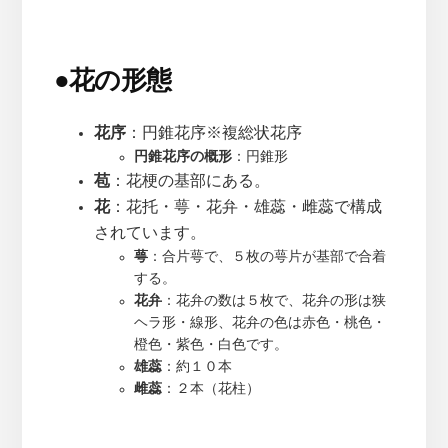
●
花の形態
花序
：円錐花序※複総状花序
円錐花序の概形
：円錐形
苞
：花梗の基部にある。
花
：花托・萼・花弁・雄蕊・雌蕊で構成
されています。
萼
：合片萼で、５枚の萼片が基部で合着
する。
花弁
：花弁の数は５枚で、花弁の形は狭
ヘラ形・線形、花弁の色は赤色・桃色・
橙色・紫色・白色です。
雄蕊
：約１０本
雌蕊
：２本（花柱）