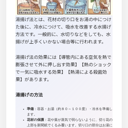
湯揚げ法とは、花材の切り口をお湯の中につけ
た後に、冷水につけて、吸水を改善する水揚げ
方法です。一般的に、水切りなどをしても、水
揚げが上手くいかない場合等に行われます。
湯揚げ法の効果には【導管内にある空気を熱で
膨張させて外に押し出す効果】【熱のショック
で一気に吸水する効果】【熱湯による殺菌効
果】があります。
湯揚げの方法
準備
：容器・お湯（約８０～１００度）・冷水を準備し
ます。
花材の保護
：花や葉が蒸気で弱らないように、切り花の
上部を新聞紙でくるみ覆います。切り口の部分はお湯に