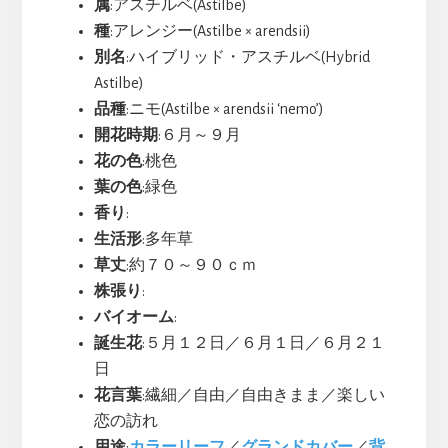
属
:アスチルベ(Astilbe)
種
:アレンジー(Astilbe × arendsii)
別名
:ハイブリッド・アスチルベ(Hybrid
Astilbe)
品種
:ニモ(Astilbe × arendsii ‘nemo’)
開花時期
:６月～９月
花の色
:桃色
葉の色
:緑色
香り
:
生活形
:多年草
草丈
:約７０～９０ｃｍ
株張り
:
バイオーム
:
誕生花
:５月１２日／６月１日／６月２１
日
花言葉
:繊細／自由／自由きまま／楽しい
恋の訪れ
用途
:
カラーリーフ
／
グランドカバー
／
背