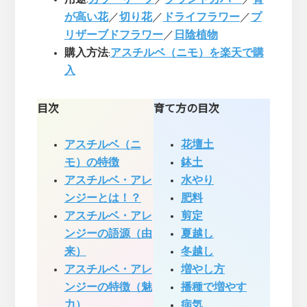
が高い花
／
切り花
／
ドライフラワー
／
プ
リザーブドフラワー
／
日陰植物
購入方法
:
アスチルベ（ニモ）を楽天で購
入
目次
育て方の目次
アスチルベ（ニ
花壇土
モ）の特徴
鉢土
アスチルベ・アレ
水やり
ンジーとは！？
肥料
アスチルベ・アレ
剪定
ンジーの語源（由
夏越し
来）
冬越し
アスチルベ・アレ
増やし方
ンジーの特徴（魅
播種で増やす
力）
病気