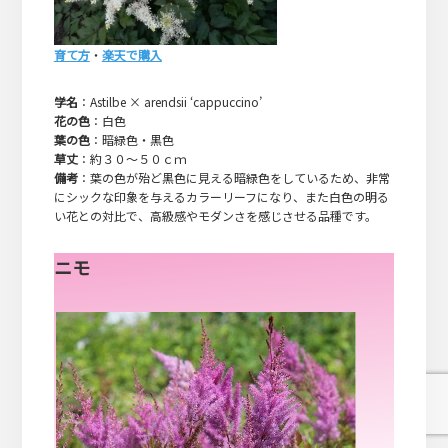
育て方
・
楽天で購入
学名
：Astilbe × arendsii ‘cappuccino’
花の色
：白色
葉の色
：暗緑色・黒色
草丈
：約３０～５０ｃｍ
備考
：葉の色が殆ど黒色に見える暗緑色をしているため、非常
にシックな印象を与えるカラーリーフになり、また白色の明る
い花との対比で、高級感やモダンさを感じさせる品種です。
ニモ