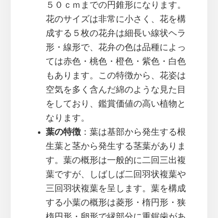
５０ｃｍまでの円錐形になります。
花のサイズは非常に小さく、花を構
成する５枚の花弁は細長い線状ヘラ
形・線形で、花弁の色は品種によっ
ては赤色・桃色・橙色・紫色・白色
もあります。この特徴から、花姿は
空気を多く含んだ綿のような見た目
をしており、鑑賞価値の高い植物と
なります。
葉の特徴
：葉は基部から発生する根
生葉と茎から発生する茎葉がありま
す。葉の概形は一般的に二回三出複
葉ですが、しばしば二回羽状複葉や
三回羽状複葉を呈します。葉を構成
する小葉の概形は菱形・楕円形・狭
楕円形・卵形で縁部分に重鋸歯があ