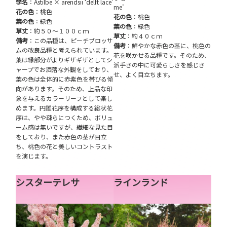
学名
：Astilbe × arendsii ‘delft lace’
me’
花の色
：桃色
花の色
：桃色
葉の色
：緑色
葉の色
：緑色
草丈
：約５０～１００ｃｍ
草丈
：約４０ｃｍ
備考
：この品種は、ピーチブロッサ
備考
：鮮やかな赤色の茎に、桃色の
ムの改良品種と考えられています。
花を咲かせる品種です。そのため、
葉は縁部分がよりギザギザとしてシ
派手さの中に可愛らしさを感じさ
ャープでお洒落な外観をしており、
せ、よく目立ちます。
葉の色は全体的に赤紫色を帯びる傾
向があります。そのため、上品な印
象を与えるカラーリーフとして楽し
めます。円錐花序を構成する総状花
序は、やや疎らにつくため、ボリュ
ーム感は無いですが、繊細な見た目
をしており、また赤色の茎が目立
ち、桃色の花と美しいコントラスト
を演じます。
シスターテレサ
ラインランド