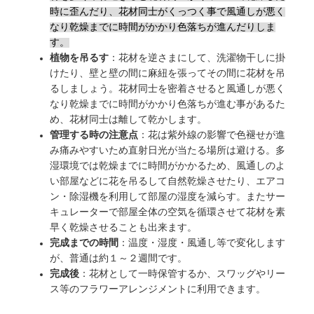
時に歪んだり、花材同士がくっつく事で風通しが悪く
なり乾燥までに時間がかかり色落ちが進んだりしま
す。
植物を吊るす
：花材を逆さまにして、洗濯物干しに掛
けたり、壁と壁の間に麻紐を張ってその間に花材を吊
るしましょう。花材同士を密着させると風通しが悪く
なり乾燥までに時間がかかり色落ちが進む事があるた
め、花材同士は離して乾かします。
管理する時の注意点
：花は紫外線の影響で色褪せが進
み痛みやすいため直射日光が当たる場所は避ける。多
湿環境では乾燥までに時間がかかるため、風通しのよ
い部屋などに花を吊るして自然乾燥させたり、エアコ
ン・除湿機を利用して部屋の湿度を減らす。またサー
キュレーターで部屋全体の空気を循環させて花材を素
早く乾燥させることも出来ます。
完成までの時間
：温度・湿度・風通し等で変化します
が、普通は約１～２週間です。
完成後
：花材として一時保管するか、スワッグやリー
ス等のフラワーアレンジメントに利用できます。