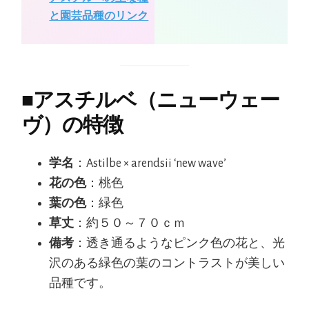
と園芸品種のリンク
■
アスチルベ（ニューウェー
ヴ）の特徴
学名
：Astilbe × arendsii ‘new wave’
花の色
：桃色
葉の色
：緑色
草丈
：約５０～７０ｃｍ
備考
：透き通るようなピンク色の花と、光
沢のある緑色の葉のコントラストが美しい
品種です。