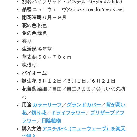
別名
:ハイブリッド・アスチルベ(Hybrid Astilbe)
品種
:ニューウェーヴ(Astilbe × arendsii ‘new wave’)
開花時期
:６月～９月
花の色
:桃色
葉の色
:緑色
香り
:
生活形
:多年草
草丈
:約５０～７０ｃｍ
株張り
:
バイオーム
:
誕生花
:５月１２日／６月１日／６月２１日
花言葉
:繊細／自由／自由きまま／楽しい恋の訪
れ
用途
:
カラーリーフ
／
グランドカバー
／
背が高い
花
／
切り花
／
ドライフラワー
／
プリザーブドフ
ラワー
／
日陰植物
購入方法
:
アスチルベ（ニューウェーヴ）を楽天
で購入