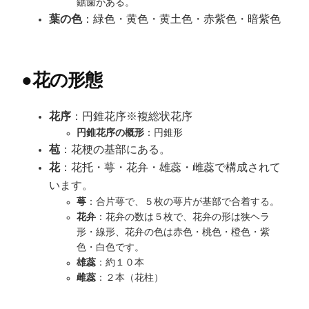
鋸歯がある。
葉の色
：緑色・黄色・黄土色・赤紫色・暗紫色
●
花の形態
花序
：円錐花序※複総状花序
円錐花序の概形
：円錐形
苞
：花梗の基部にある。
花
：花托・萼・花弁・雄蕊・雌蕊で構成されて
います。
萼
：合片萼で、５枚の萼片が基部で合着する。
花弁
：花弁の数は５枚で、花弁の形は狭ヘラ
形・線形、花弁の色は赤色・桃色・橙色・紫
色・白色です。
雄蕊
：約１０本
雌蕊
：２本（花柱）