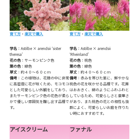
育て方
・
楽天で購入
育て方
・
楽天で購入
学名
：Astilbe × arendsii ‘sister
学名
：Astilbe × arendsii
theresa’
‘Rheinland’
花の色
：サーモンピンク色
花の色
：桃色
葉の色
：緑色
葉の色
：緑色
草丈
：約４０～６０ｃｍ
草丈
：約４０～６０ｃｍ
備考
：この植物は、花穂の中に非常
備考
：赤みを帯びた茎に、鮮やかな
に高密度に花が咲くため、モコモコ
桃色の花を咲かせる品種です。花房
とした可愛らしい外観をしており、
はおおきく、綿のようにふわふわと
またサーモンピンク色の花色が柔ら
しているため、可愛らしさと豪華さ
かで優しい雰囲気を醸し出す品種で
があり、また桃色の花との相性も抜
す。
群によく、可愛らしいお庭を作りた
い時におすすめです。
アイスクリーム
ファナル