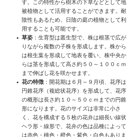
す。この特性から樹木の下草などとして地
被植物として活用することができます。耐
陰性もあるため、日陰の庭の植物として利
用することも可能です。
草姿
：生育型は叢生型で、株は根茎で広が
りながら複数の子株を形成します。株から
は根生葉を形成して地表を覆い、株中央か
らは茎を形成して高さ約５０～１００ｃｍ
まで伸ばし花を咲かせます。
花の特徴
：開花期は６月～９月頃、花序は
円錐花序（複総状花序）を形成して、花序
の概形は長さ約１０～５０ｃｍまでの円錐
形になります。花のサイズは非常に小さ
く、花を構成する５枚の花弁は細長い線状
ヘラ形・線形で、花弁の色は品種によって
は赤色・桃色・橙色・紫色・白色もありま