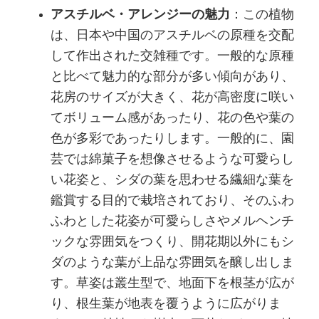
アスチルベ・アレンジーの魅力
：この植物
は、日本や中国のアスチルベの原種を交配
して作出された交雑種です。一般的な原種
と比べて魅力的な部分が多い傾向があり、
花房のサイズが大きく、花が高密度に咲い
てボリューム感があったり、花の色や葉の
色が多彩であったりします。一般的に、園
芸では綿菓子を想像させるような可愛らし
い花姿と、シダの葉を思わせる繊細な葉を
鑑賞する目的で栽培されており、そのふわ
ふわとした花姿が可愛らしさやメルヘンチ
ックな雰囲気をつくり、開花期以外にもシ
ダのような葉が上品な雰囲気を醸し出しま
す。草姿は叢生型で、地面下を根茎が広が
り、根生葉が地表を覆うように広がりま