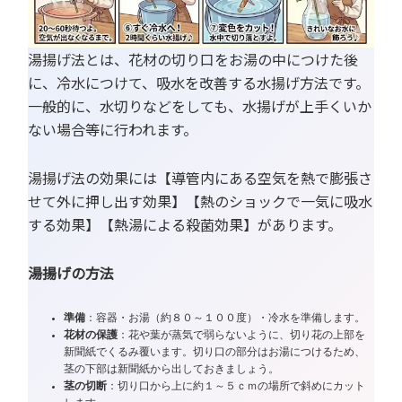
湯揚げ法とは、花材の切り口をお湯の中につけた後
に、冷水につけて、吸水を改善する水揚げ方法です。
一般的に、水切りなどをしても、水揚げが上手くいか
ない場合等に行われます。
湯揚げ法の効果には【導管内にある空気を熱で膨張さ
せて外に押し出す効果】【熱のショックで一気に吸水
する効果】【熱湯による殺菌効果】があります。
湯揚げの方法
準備
：容器・お湯（約８０～１００度）・冷水を準備します。
花材の保護
：花や葉が蒸気で弱らないように、切り花の上部を
新聞紙でくるみ覆います。切り口の部分はお湯につけるため、
茎の下部は新聞紙から出しておきましょう。
茎の切断
：切り口から上に約１～５ｃｍの場所で斜めにカット