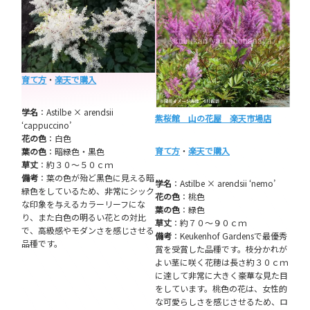
育て方
・
楽天で購入
学名
：Astilbe × arendsii
紫桜館 山の花屋 楽天市場店
‘cappuccino’
花の色
：白色
育て方
・
楽天で購入
葉の色
：暗緑色・黒色
草丈
：約３０～５０ｃｍ
備考
：葉の色が殆ど黒色に見える暗
学名
：Astilbe × arendsii ‘nemo’
緑色をしているため、非常にシック
花の色
：桃色
な印象を与えるカラーリーフにな
葉の色
：緑色
り、また白色の明るい花との対比
草丈
：約７０～９０ｃｍ
で、高級感やモダンさを感じさせる
備考
：Keukenhof Gardensで最優秀
品種です。
賞を受賞した品種です。枝分かれが
よい茎に咲く花穂は長さ約３０ｃｍ
に達して非常に大きく豪華な見た目
をしています。桃色の花は、女性的
な可愛らしさを感じさせるため、ロ