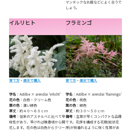
マンチックなお庭などによく合うで
しょう。
イルリヒト
フラミンゴ
育て方
・
楽天で購入
育て方
・
楽天で購入
学名
：Astilbe × arendsii ‘irrlicht’
学名
：Astilbe × arendsii ‘flamingo’
花の色
：白色・クリーム色
花の色
：桃色
葉の色
：濃い緑色
葉の色
：緑色
草丈
：約４０～６０ｃｍ
草丈
：約３０～５０ｃｍ
備考
：従来のアスチルベと比べて早
備考
：生育が早くコンパクトな品種
咲性があり、早ければ晩春頃から開
です。花序を構成する花穂(総状花
花します。花の色は白色からクリー
序)が枝垂れるように咲く性質があ