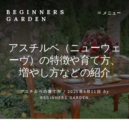
Skip
to
BEGINNERS
メニュー
content
GARDEN
植
物
の
アスチルベ（ニューウェ
種
類
ーヴ）の特徴や育て方、
や
育
増やし方などの紹介
て
方
の
アスチルベの育て方
/
2025年6月11日
by
紹
BEGINNERS GARDEN
介
を
行
い