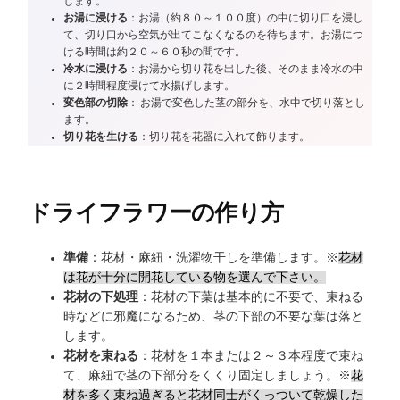
します。
お湯に浸ける
：お湯（約８０～１００度）の中に切り口を浸し
て、切り口から空気が出てこなくなるのを待ちます。お湯につ
ける時間は約２０～６０秒の間です。
冷水に浸ける
：お湯から切り花を出した後、そのまま冷水の中
に２時間程度浸けて水揚げします。
変色部の切除
： お湯で変色した茎の部分を、水中で切り落とし
ます。
切り花を生ける
：切り花を花器に入れて飾ります。
ドライフラワーの作り方
準備
：花材・麻紐・洗濯物干しを準備します。※
花材
は花が十分に開花している物を選んで下さい。
花材の下処理
：花材の下葉は基本的に不要で、束ねる
時などに邪魔になるため、茎の下部の不要な葉は落と
します。
花材を束ねる
：花材を１本または２～３本程度で束ね
て、麻紐で茎の下部分をくくり固定しましょう。※
花
材を多く束ね過ぎると花材同士がくっついて乾燥した