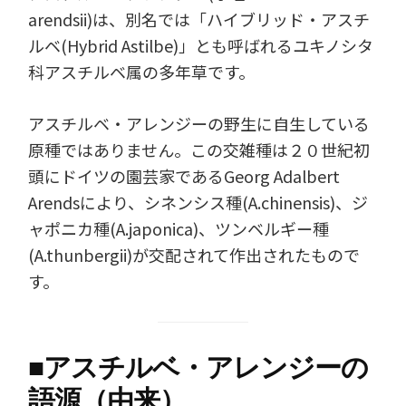
arendsii)は、別名では「ハイブリッド・アスチ
ルベ(Hybrid Astilbe)」とも呼ばれるユキノシタ
科アスチルベ属の多年草です。
アスチルベ・アレンジーの野生に自生している
原種ではありません。この交雑種は２０世紀初
頭にドイツの園芸家であるGeorg Adalbert
Arendsにより、シネンシス種(A.chinensis)、ジ
ャポニカ種(A.japonica)、ツンベルギー種
(A.thunbergii)が交配されて作出されたもので
す。
■
アスチルベ・アレンジーの
語源（由来）