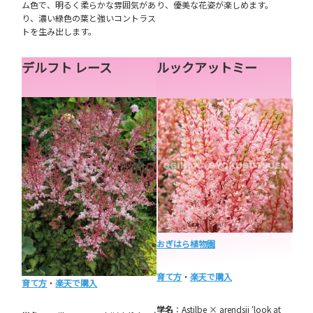
ム色で、明るく柔らかな雰囲気があ
り、優美な花姿が楽しめます。
り、濃い緑色の葉と強いコントラス
トを生み出します。
デルフト レース
ルックアットミー
おぎはら植物園
育て方
・
楽天で購入
育て方
・
楽天で購入
学名
：Astilbe × arendsii ‘look at