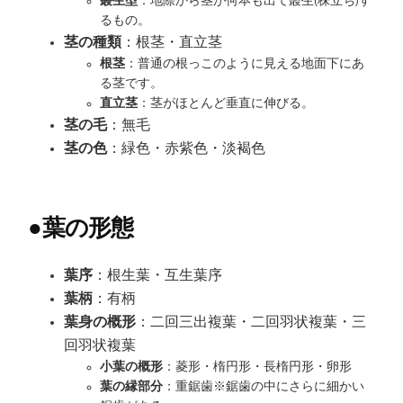
叢生型
：地際から茎が何本も出て叢生(株立ち)す
るもの。
茎の種類
：根茎・直立茎
根茎
：普通の根っこのように見える地面下にあ
る茎です。
直立茎
：茎がほとんど垂直に伸びる。
茎の毛
：無毛
茎の色
：緑色・赤紫色・淡褐色
●
葉の形態
葉序
：根生葉・互生葉序
葉柄
：有柄
葉身の概形
：二回三出複葉・二回羽状複葉・三
回羽状複葉
小葉の概形
：菱形・楕円形・長楕円形・卵形
葉の縁部分
：重鋸歯※鋸歯の中にさらに細かい