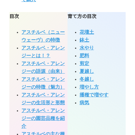
目次
育て方の目次
アスチルベ（ニュー
花壇土
ウェーヴ）の特徴
鉢土
アスチルベ・アレン
水やり
ジーとは！？
肥料
アスチルベ・アレン
剪定
ジーの語源（由来）
夏越し
アスチルベ・アレン
冬越し
ジーの特徴（魅力）
増やし方
アスチルベ・アレン
播種で増やす
ジーの生活形と形態
病気
アスチルベ・アレン
ジーの園芸品種を紹
介
アスチルベの主な種