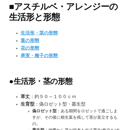
■
アスチルベ・アレンジーの
生活形と形態
生活形・茎の形態
葉の形態
花の形態
果実・種子の形態
●
生活形・茎の形態
草丈
：約５０～１００ｃｍ
生育型
：偽ロゼット型・叢生型
偽ロゼット型
：ある期間をロゼットで過ごしま
すが、その後に根生葉を残して茎が直立するも
の。