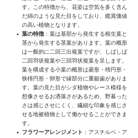
す。この特徴から、花姿は空気を多く含ん
だ綿のような見た目をしており、鑑賞価値
の高い植物となります。
葉の特徴
：葉は基部から発生する根生葉と
茎から発生する茎葉があります。葉の概形
は一般的に二回三出複葉ですが、しばしば
二回羽状複葉や三回羽状複葉を呈します。
葉を構成する小葉の概形は菱形・楕円形・
狭楕円形・卵形で縁部分に重鋸歯がありま
す。葉の見た目がシダ植物やレース模様を
想像させるお洒落さがあるため、野暮った
さは感じさせにくく、繊細な印象を感じさ
せる地被植物として働かせることができま
す。
フラワーアレンジメント
：アスチルベ・ア