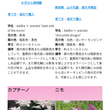
おぎはら植物園
紫桜館 山の花屋 楽天市場店
育て方
・
楽天で購入
育て方
・
楽天で購入
学名
：Astilbe × arendsii ‘dark side
of the moon’
学名
：Astilbe × arendsii
花の色
：紫色
‘chocolate shogun’
葉の色
：暗紫色・黒色
花の色
：白色・淡いサーモンピンク
草丈
：約４０～６０ｃｍ
葉の色
：暗紫色・黒色
備考
：葉の色が黒色または暗紫色を
草丈
：約４０～６０ｃｍ
していて、重厚的で格式高い雰囲気
備考
：葉の色が黒色または暗紫色を
を感じさせるカラーリーフとして楽
していて、重厚的で格式高い雰囲気
しめ品種です。また開花期には紫色
を感じさせるカラーリーフとして楽
の花が咲き、上品な雰囲気を添える
しめ品種です。また開花期には白色
ことができます。
から淡いサーモンピンク色の花が咲
き、可愛らしさも感じさせます。
カプチーノ
ニモ