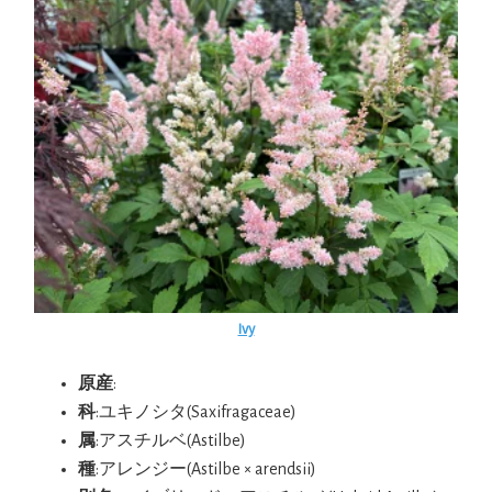
Ivy
原産
:
科
:ユキノシタ(Saxifragaceae)
属
:アスチルベ(Astilbe)
種
:アレンジー(Astilbe × arendsii)