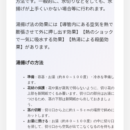
方法です。一般的に、水切りなどをしても、水
揚げが上手くいかない場合等に行われます。
湯揚げ法の効果には【導管内にある空気を熱で
膨張させて外に押し出す効果】【熱のショック
で一気に吸水する効果】【熱湯による殺菌効
果】があります。
湯揚げの方法
準備
：容器・お湯（約８０～１００度）・冷水を準備し
ます。
花材の保護
：花や葉が蒸気で弱らないように、切り花の
上部を新聞紙でくるみ覆います。切り口の部分はお湯に
つけるため、茎の下部は新聞紙から出しておきましょ
う。
茎の切断
：切り口から上に約１～５ｃｍの場所で斜めに
カットします。
お湯に浸ける
：お湯（約８０～１００度）の中に切り口
を浸して、切り口から空気が出てこなくなるのを待ちま