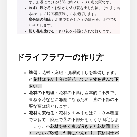
す。お湯につける時間は約２０～６０秒の間です。
冷水に浸ける
：お湯から切り花を出した後、そのまま冷
水の中に２時間程度浸けて水揚げします。
変色部の切除
： お湯で変色した茎の部分を、水中で切
り落とします。
切り花を生ける
：切り花を花器に入れて飾ります。
ドライフラワーの作り方
準備
：花材・麻紐・洗濯物干しを準備します。
※
花材は花が十分に開花している物を選んで下
さい。
花材の下処理
：花材の下葉は基本的に不要で、
束ねる時などに邪魔になるため、茎の下部の不
要な葉は落とします。
花材を束ねる
：花材を１本または２～３本程度
で束ねて、麻紐で茎の下部分をくくり固定しま
しょう。※
花材を多く束ね過ぎると花材同士が
くっついて乾燥した時に歪んだり、花材同士が