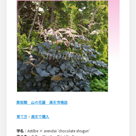
紫桜館 山の花屋 楽天市場店
育て方
・
楽天で購入
学名
：Astilbe × arendsii ‘chocolate shogun’