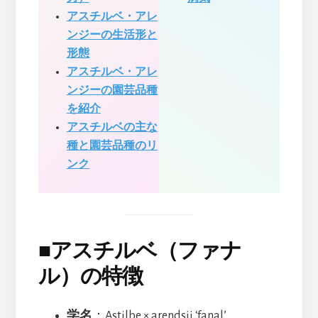
アスチルベ・アレ
ンジーの生活形と
形態
アスチルベ・アレ
ンジーの園芸品種
を紹介
アスチルベの主な
種と園芸品種のリ
ンク
■
アスチルベ（ファナ
ル）の特徴
学名
：Astilbe × arendsii ‘fanal’