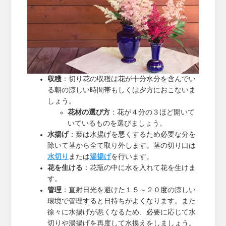
収穫
：切り花の収穫は花が十分水分を含んでい
る朝の涼しい時間帯もしくは夕方におこないま
しょう。
花材の選び方
：花が４分の３ほど開いて
いているものを選びましょう。
水揚げ
：葉は水揚げを悪くするため必要な分を
除いて茎から全て取り外します。茎の切り口は
水切り
または
湯揚げ
を行います。
花を生ける
：花瓶の中に水を入れて花を生けま
す。
管理
：直射日光を避けた１５～２０度の涼しい
環境で管理すると日持ちがよくなります。また
徐々に水揚げが悪くなるため、必要に応じて水
切りや湯揚げを再度して水換えをしましょう。