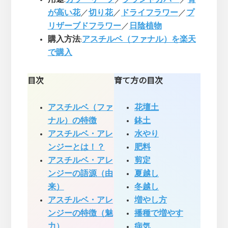
が高い花
／
切り花
／
ドライフラワー
／
プ
リザーブドフラワー
／
日陰植物
購入方法
:
アスチルベ（ファナル）を楽天
で購入
目次
育て方の目次
アスチルベ（ファ
花壇土
ナル）の特徴
鉢土
アスチルベ・アレ
水やり
ンジーとは！？
肥料
アスチルベ・アレ
剪定
ンジーの語源（由
夏越し
来）
冬越し
アスチルベ・アレ
増やし方
ンジーの特徴（魅
播種で増やす
力）
病気