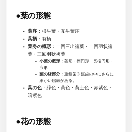
●
葉の形態
葉序
：根生葉・互生葉序
葉柄
：有柄
葉身の概形
：二回三出複葉・二回羽状複
葉・三回羽状複葉
小葉の概形
：菱形・楕円形・長楕円形・
卵形
葉の縁部分
：重鋸歯※鋸歯の中にさらに
細かい鋸歯がある。
葉の色
：緑色・黄色・黄土色・赤紫色・
暗紫色
●
花の形態