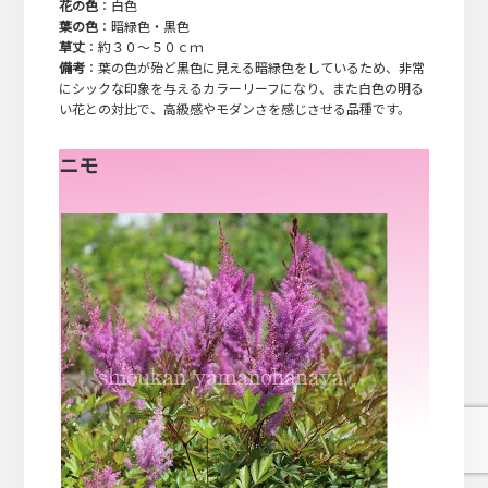
花の色
：白色
葉の色
：暗緑色・黒色
草丈
：約３０～５０ｃｍ
備考
：葉の色が殆ど黒色に見える暗緑色をしているため、非常
にシックな印象を与えるカラーリーフになり、また白色の明る
い花との対比で、高級感やモダンさを感じさせる品種です。
ニモ