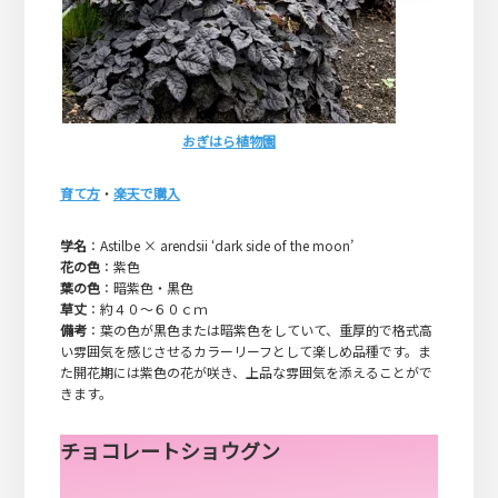
おぎはら植物園
育て方
・
楽天で購入
学名
：Astilbe × arendsii ‘dark side of the moon’
花の色
：紫色
葉の色
：暗紫色・黒色
草丈
：約４０～６０ｃｍ
備考
：葉の色が黒色または暗紫色をしていて、重厚的で格式高
い雰囲気を感じさせるカラーリーフとして楽しめ品種です。ま
た開花期には紫色の花が咲き、上品な雰囲気を添えることがで
きます。
チョコレートショウグン