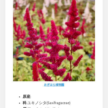
おぎはら植物園
原産
:
科
:ユキノシタ(Saxifragaceae)