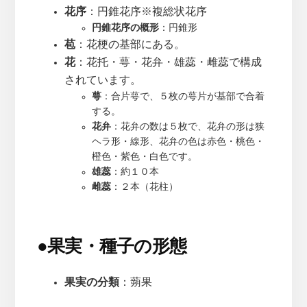
花序
：円錐花序※複総状花序
円錐花序の概形
：円錐形
苞
：花梗の基部にある。
花
：花托・萼・花弁・雄蕊・雌蕊で構成
されています。
萼
：合片萼で、５枚の萼片が基部で合着
する。
花弁
：花弁の数は５枚で、花弁の形は狭
ヘラ形・線形、花弁の色は赤色・桃色・
橙色・紫色・白色です。
雄蕊
：約１０本
雌蕊
：２本（花柱）
●
果実・種子の形態
果実の分類
：蒴果