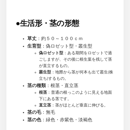
●
生活形・茎の形態
草丈
：約５０～１００ｃｍ
生育型
：偽ロゼット型・叢生型
偽ロゼット型
：ある期間をロゼットで過
ごしますが、その後に根生葉を残して茎
が直立するもの。
叢生型
：地際から茎が何本も出て叢生(株
立ち)するもの。
茎の種類
：根茎・直立茎
根茎
：普通の根っこのように見える地面
下にある茎です。
直立茎
：茎がほとんど垂直に伸びる。
茎の毛
：無毛
茎の色
：緑色・赤紫色・淡褐色