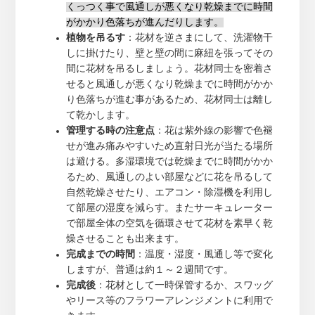
くっつく事で風通しが悪くなり乾燥までに時間
がかかり色落ちが進んだりします。
植物を吊るす
：花材を逆さまにして、洗濯物干
しに掛けたり、壁と壁の間に麻紐を張ってその
間に花材を吊るしましょう。花材同士を密着さ
せると風通しが悪くなり乾燥までに時間がかか
り色落ちが進む事があるため、花材同士は離し
て乾かします。
管理する時の注意点
：花は紫外線の影響で色褪
せが進み痛みやすいため直射日光が当たる場所
は避ける。多湿環境では乾燥までに時間がかか
るため、風通しのよい部屋などに花を吊るして
自然乾燥させたり、エアコン・除湿機を利用し
て部屋の湿度を減らす。またサーキュレーター
で部屋全体の空気を循環させて花材を素早く乾
燥させることも出来ます。
完成までの時間
：温度・湿度・風通し等で変化
しますが、普通は約１～２週間です。
完成後
：花材として一時保管するか、スワッグ
やリース等のフラワーアレンジメントに利用で