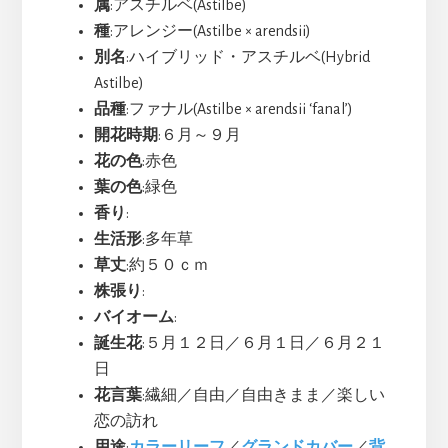
属
:アスチルベ(Astilbe)
種
:アレンジー(Astilbe × arendsii)
別名
:ハイブリッド・アスチルベ(Hybrid
Astilbe)
品種
:ファナル(Astilbe × arendsii ‘fanal’)
開花時期
:６月～９月
花の色
:赤色
葉の色
:緑色
香り
:
生活形
:多年草
草丈
:約５０ｃｍ
株張り
:
バイオーム
:
誕生花
:５月１２日／６月１日／６月２１
日
花言葉
:繊細／自由／自由きまま／楽しい
恋の訪れ
用途
:
カラーリーフ
／
グランドカバー
／
背