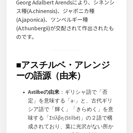
Georg Adalbert Arendsにより、シネンシ
ス種(A.chinensis)、ジャポニカ種
(A.japonica)、ツンベルギー種
(A.thunbergii)が交配されて作出されたも
のです。
■
アスチルベ・アレンジ
ーの語源（由来）
Astilbeの由来
：ギリシャ語で「否
定」を意味する「a-」と、古代ギリ
シア語で「輝く」「きらめく」を意
味する「Στίλβη (Stílbē)」の２語で構
成されており、葉に光沢がない所か