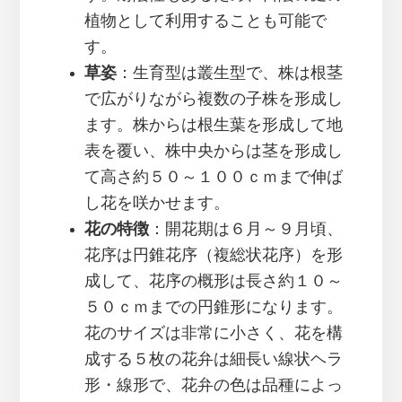
植物として利用することも可能で
す。
草姿
：生育型は叢生型で、株は根茎
で広がりながら複数の子株を形成し
ます。株からは根生葉を形成して地
表を覆い、株中央からは茎を形成し
て高さ約５０～１００ｃｍまで伸ば
し花を咲かせます。
花の特徴
：開花期は６月～９月頃、
花序は円錐花序（複総状花序）を形
成して、花序の概形は長さ約１０～
５０ｃｍまでの円錐形になります。
花のサイズは非常に小さく、花を構
成する５枚の花弁は細長い線状ヘラ
形・線形で、花弁の色は品種によっ