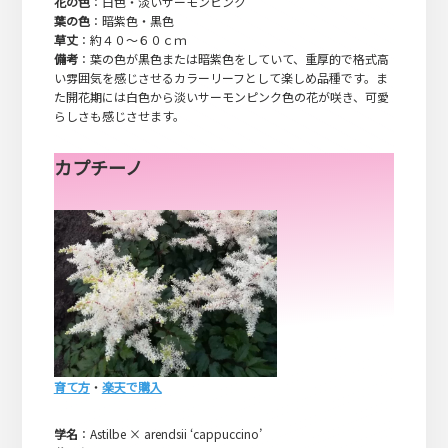
花の色
：白色・淡いサーモンピンク
葉の色
：暗紫色・黒色
草丈
：約４０～６０ｃｍ
備考
：葉の色が黒色または暗紫色をしていて、重厚的で格式高
い雰囲気を感じさせるカラーリーフとして楽しめ品種です。ま
た開花期には白色から淡いサーモンピンク色の花が咲き、可愛
らしさも感じさせます。
カプチーノ
育て方
・
楽天で購入
学名
：Astilbe × arendsii ‘cappuccino’