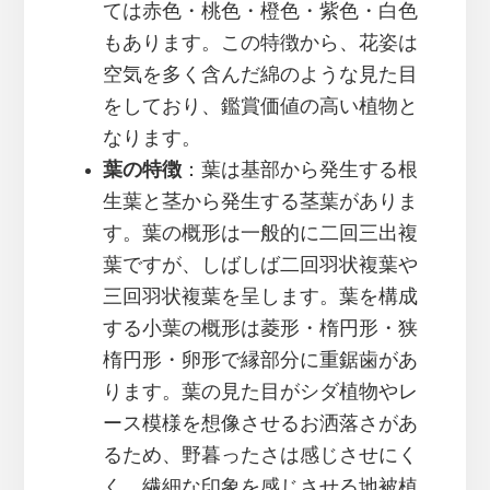
ては赤色・桃色・橙色・紫色・白色
もあります。この特徴から、花姿は
空気を多く含んだ綿のような見た目
をしており、鑑賞価値の高い植物と
なります。
葉の特徴
：葉は基部から発生する根
生葉と茎から発生する茎葉がありま
す。葉の概形は一般的に二回三出複
葉ですが、しばしば二回羽状複葉や
三回羽状複葉を呈します。葉を構成
する小葉の概形は菱形・楕円形・狭
楕円形・卵形で縁部分に重鋸歯があ
ります。葉の見た目がシダ植物やレ
ース模様を想像させるお洒落さがあ
るため、野暮ったさは感じさせにく
く、繊細な印象を感じさせる地被植