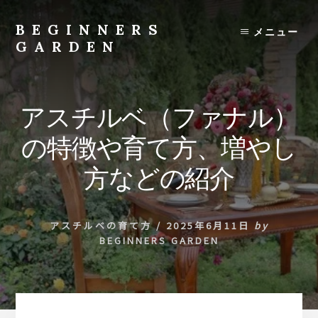
Skip
to
BEGINNERS
メニュー
content
GARDEN
植
物
の
アスチルベ（ファナル）
種
類
の特徴や育て方、増やし
や
育
方などの紹介
て
方
の
アスチルベの育て方
/
2025年6月11日
by
紹
BEGINNERS GARDEN
介
を
行
い