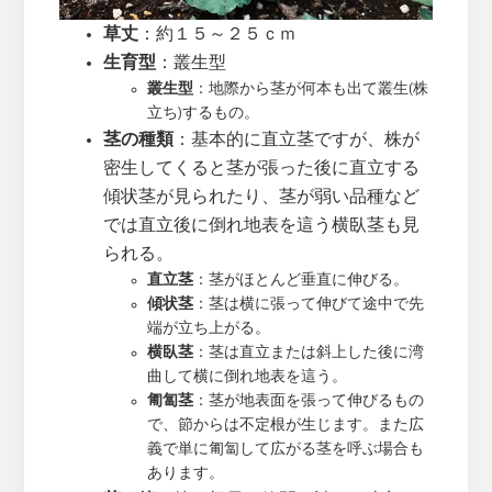
草丈
：約１５～２５ｃｍ
生育型
：叢生型
叢生型
：地際から茎が何本も出て叢生(株
立ち)するもの。
茎の種類
：基本的に直立茎ですが、株が
密生してくると茎が張った後に直立する
傾状茎が見られたり、茎が弱い品種など
では直立後に倒れ地表を這う横臥茎も見
られる。
直立茎
：茎がほとんど垂直に伸びる。
傾状茎
：茎は横に張って伸びて途中で先
端が立ち上がる。
横臥茎
：茎は直立または斜上した後に湾
曲して横に倒れ地表を這う。
匍匐茎
：茎が地表面を張って伸びるもの
で、節からは不定根が生じます。また広
義で単に匍匐して広がる茎を呼ぶ場合も
あります。