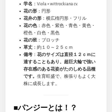
学名
：Viola × wittrockiana cv.
花の形
：円形
花弁の形
：横広楕円形・フリル
花の色
：赤色・紫色・青色・黄色・
橙色・白色・黒色
花の班
：ブロッチ
草丈
：約１０～２５ｃｍ
備考
：
花のサイズは直径１２ｃｍに
達することもあり、超巨大輪で強い
存在感のある花姿がたのしめる品種
です。
生育旺盛で、株張りもよく大
株に成長します。
■
パンジーとは！？