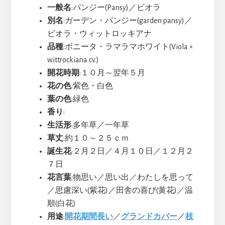
一般名
:パンジー(Pansy)／ビオラ
別名
:ガーデン・パンジー(garden pansy)／
ビオラ・ウィットロッキアナ
品種
:ボニータ・ラマラマホワイト(Viola ×
wittrockiana cv.)
開花時期
:１０月～翌年５月
花の色
:紫色・白色
葉の色
:緑色
香り
:
生活形
:多年草／一年草
草丈
:約１０～２５ｃｍ
誕生花
:２月２日／４月１０日／１２月２
７日
花言葉
:物思い／思い出／わたしを思って
／思慮深い(紫花)／田舎の喜び(黄花)／温
順(白花)
用途
:
開花期間長い
／
グランドカバー
／
枝