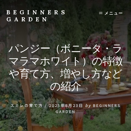
Skip
to
BEGINNERS
メニュー
content
GARDEN
植
物
の
パンジー（ボニータ・ラ
種
類
マラマホワイト）の特徴
や
育
や育て方、増やし方など
て
方
の紹介
の
紹
介
スミレの育て方
/
2025年8月23日
by
BEGINNERS
を
GARDEN
行
い