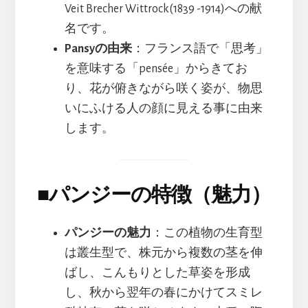
Veit Brecher Wittrock(1839 -1914)への献
名です。
Pansyの由来
：フランス語で「思考」
を意味する「pensée」からきてお
り、花が俯きながら咲く姿が、物思
いにふける人の顔に見える事に由来
します。
■
パンジーの特徴（魅力）
パンジーの魅力
：この植物の生育型
は叢生型で、株元から複数の茎を伸
ばし、こんもりとした草姿を形成
し、秋から翌年の春にかけてスミレ