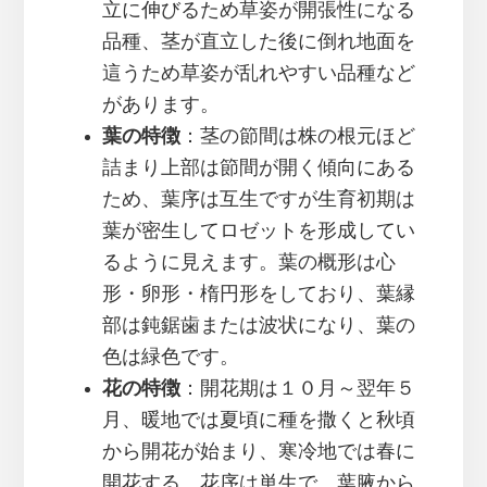
立に伸びるため草姿が開張性になる
品種、茎が直立した後に倒れ地面を
這うため草姿が乱れやすい品種など
があります。
葉の特徴
：茎の節間は株の根元ほど
詰まり上部は節間が開く傾向にある
ため、葉序は互生ですが生育初期は
葉が密生してロゼットを形成してい
るように見えます。葉の概形は心
形・卵形・楕円形をしており、葉縁
部は鈍鋸歯または波状になり、葉の
色は緑色です。
花の特徴
：開花期は１０月～翌年５
月、暖地では夏頃に種を撒くと秋頃
から開花が始まり、寒冷地では春に
開花する。花序は単生で、葉腋から