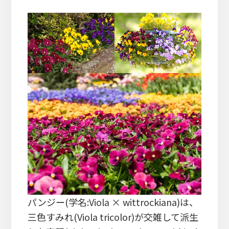
パンジー(学名:Viola × wittrockiana)は、
三色すみれ(Viola tricolor)が交雑して派生