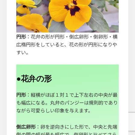
円形
：花弁の形が円形・倒広卵形・倒卵形・横
広楕円形をしていると、花の形が円形になりや
すい。
●
花弁の形
円形
：縦横がほぼ１対１で上下左右の中央が最
も幅広になる。丸弁のパンジーは規則的であり
ながら可愛らしい印象を与えます。
倒広卵形
：卵を逆向きにした形で、中央と先端
側の間の幅が最も幅広で、倒卵形と比べてさら