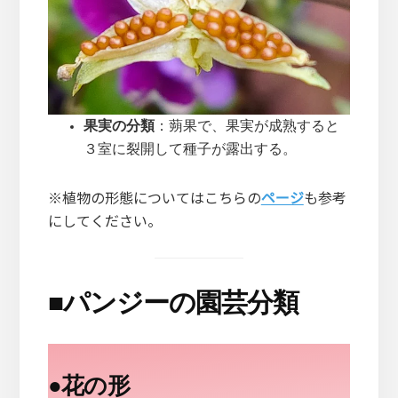
果実の分類
：蒴果で、果実が成熟すると
３室に裂開して種子が露出する。
※植物の形態についてはこちらの
ページ
も参考
にしてください。
■
パンジーの園芸分類
●
花の形