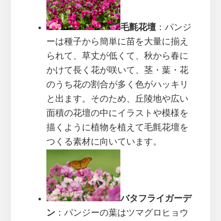
毛氈花壇
：パンジ
ーは種子から簡単に苗を大量に揃え
られて、草丈が低くて、秋から春に
かけて長く花が咲いて、茎・葉・花
のうち花の割合が多く色がハッキリ
と出ます。そのため、丘陵地や広い
面積の花壇の中にイラストや模様を
描くように植物を植えて毛氈花壇を
つくる素材に向いています。
バタフライガーデ
ン
：パンジーの葉はツマグロヒョウ