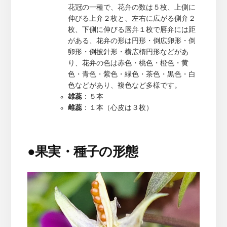
花冠の一種で、花弁の数は５枚、上側に
伸びる上弁２枚と、左右に広がる側弁２
枚、下側に伸びる唇弁１枚で唇弁には距
がある、花弁の形は円形・倒広卵形・倒
卵形・倒披針形・横広楕円形などがあ
り、花弁の色は赤色・桃色・橙色・黄
色・青色・紫色・緑色・茶色・黒色・白
色などがあり、複色など多様です。
雄蕊
：５本
雌蕊
：１本（心皮は３枚）
●
果実・種子の形態