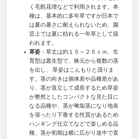
く毛氈花壇などで利用されます。本
種は、基本的に多年草ですが日本で
は夏の暑さに耐えられないため、園
芸上では夏に枯れる一年草として扱
われます。
草姿
：草丈は約１５～２５ｃｍ、生
育型は叢生型で、株元から複数の茎
を出し、 草姿はこんもりと茂りま
す。茎の向きは個体差や品種差があ
り、茎が直立して成長するため草姿
が整然としたコンパクトな見た目に
なる品種や、茎が匍匐茎になり地表
を張ったり下垂する性質があるため
ハンギング仕立てなどで楽しめる品
種、茎が初期は横に広がり途中で直