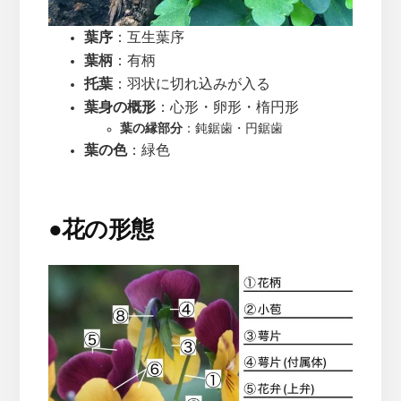
葉序
：互生葉序
葉柄
：有柄
托葉
：羽状に切れ込みが入る
葉身の概形
：心形・卵形・楕円形
葉の縁部分
：鈍鋸歯・円鋸歯
葉の色
：緑色
●
花の形態