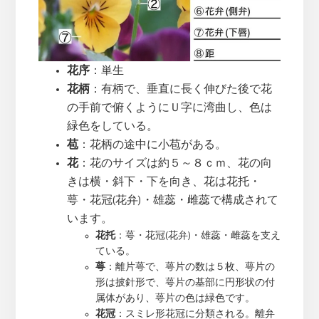
花序
：単生
花柄
：有柄で、垂直に長く伸びた後で花
の手前で俯くようにＵ字に湾曲し、色は
緑色をしている。
苞
：花柄の途中に小苞がある。
花
：花のサイズは約５～８ｃｍ、花の向
きは横・斜下・下を向き、花は花托・
萼・花冠(花弁)・雄蕊・雌蕊で構成されて
います。
花托
：萼・花冠(花弁)・雄蕊・雌蕊を支え
ている。
萼
：離片萼で、萼片の数は５枚、萼片の
形は披針形で、萼片の基部に円形状の付
属体があり、萼片の色は緑色です。
花冠
：スミレ形花冠に分類される。離弁