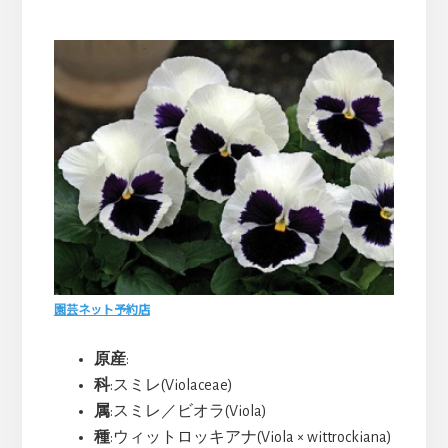
園芸ネット予約店
原産
:
科
:スミレ(Violaceae)
属
:スミレ／ビオラ(Viola)
種
:ウィットロッキアナ(Viola × wittrockiana)