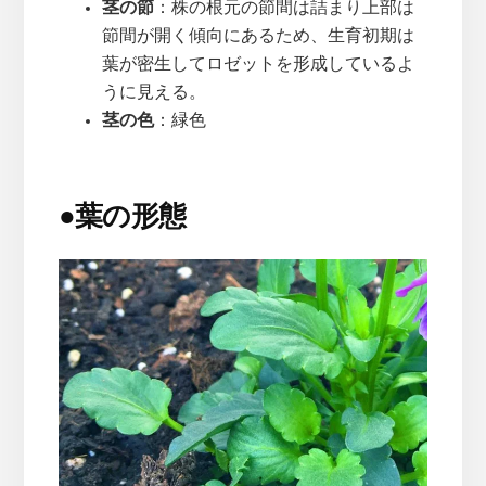
茎の節
：株の根元の節間は詰まり上部は
節間が開く傾向にあるため、生育初期は
葉が密生してロゼットを形成しているよ
うに見える。
茎の色
：緑色
●
葉の形態