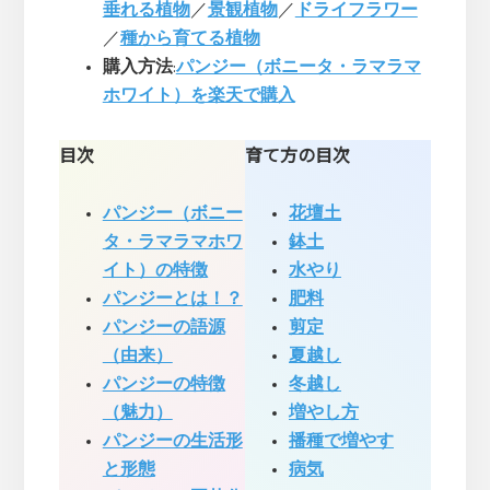
垂れる植物
／
景観植物
／
ドライフラワー
／
種から育てる植物
購入方法
:
パンジー（ボニータ・ラマラマ
ホワイト）を楽天で購入
目次
育て方の目次
パンジー（ボニー
花壇土
タ・ラマラマホワ
鉢土
イト）の特徴
水やり
パンジーとは！？
肥料
パンジーの語源
剪定
（由来）
夏越し
パンジーの特徴
冬越し
（魅力）
増やし方
パンジーの生活形
播種で増やす
と形態
病気