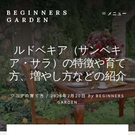
Skip
to
BEGINNERS
メニュー
content
GARDEN
植
物
の
ルドベキア（サンベキ
種
類
ア・サラ）の特徴や育て
や
育
方、増やし方などの紹介
て
方
の
ジニアの育て方
/
2026年2月20日
by
BEGINNERS
紹
GARDEN
介
を
行
い