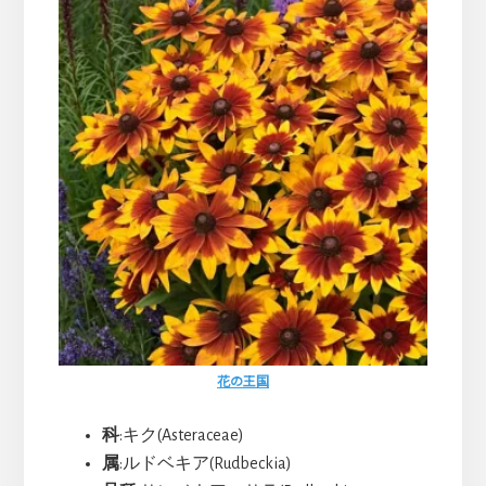
花の王国
科
:キク(Asteraceae)
属
:ルドベキア(Rudbeckia)