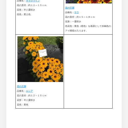
品種名：
キャロライン
花の直径：約１２～１５ｃｍ
花の王国
花形：半八重咲き
品種名：
サラ
花色：黄土色
花の直径：約１５～１８ｃｍ
花形：一重咲き
色花色：黄色（橙色）を基調として赤褐色の
アイ模様が入ります。
花の王国
品種名：
ルシア
花の直径：約１２～１５ｃｍ
花形：半八重咲き
花色：黄色