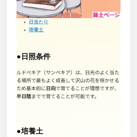
日当たり
培養土
●
日照条件
ルドベキア（サンベキア）は、日光のよく当た
る場所で最もよく成長して沢山の花を咲かせる
ため基本的に
日向
で育てることが理想ですが、
半日陰
までで育てることが可能です。
●
培養土