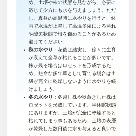
め、土壌や株の状態を見ながら、必要に
応じて夕方にも水を与えましょう。ただ
し、真昼の高温時に水やりを行うと、鉢
内で水温が上昇して高温多湿による蒸れ
や酸欠状態で根を傷めることがあるため
避けてください。
秋の水やり
：花後は結実し、徐々に生育
が衰えて全草が枯れることが多いです。
株が残る場合はロゼットを形成するた
め、短命な多年草として育てる場合は土
壌が完全に乾燥しないように水やりを続
けましょう。
冬の水やり
：冬越し株や秋蒔きした株は
ロゼットを形成しています。半休眠状態
にありますが、土壌が完全に乾燥すると
枯れてしまう事もあるため、土壌の表層
が乾燥した数日後に水を与えると良いで