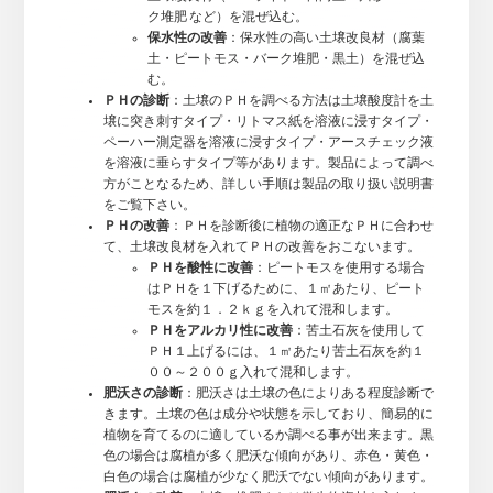
ク堆肥 など）を混ぜ込む。
保水性の改善
：保水性の高い土壌改良材（腐葉
土・ピートモス・バーク堆肥・黒土）を混ぜ込
む。
ＰＨの診断
：土壌のＰＨを調べる方法は土壌酸度計を土
壌に突き刺すタイプ・リトマス紙を溶液に浸すタイプ・
ペーハー測定器を溶液に浸すタイプ・アースチェック液
を溶液に垂らすタイプ等があります。製品によって調べ
方がことなるため、詳しい手順は製品の取り扱い説明書
をご覧下さい。
ＰＨの改善
：ＰＨを診断後に植物の適正なＰＨに合わせ
て、土壌改良材を入れてＰＨの改善をおこないます。
ＰＨを酸性に改善
：ピートモスを使用する場合
はＰＨを１下げるために、１㎡あたり、ピート
モスを約１．２ｋｇを入れて混和します。
ＰＨをアルカリ性に改善
：苦土石灰を使用して
ＰＨ１上げるには、１㎡あたり苦土石灰を約１
００～２００ｇ入れて混和します。
肥沃さの診断
：肥沃さは土壌の色によりある程度診断で
きます。土壌の色は成分や状態を示しており、簡易的に
植物を育てるのに適しているか調べる事が出来ます。黒
色の場合は腐植が多く肥沃な傾向があり、赤色・黄色・
白色の場合は腐植が少なく肥沃でない傾向があります。