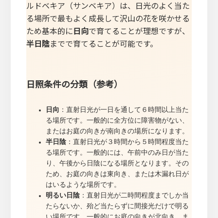
ルドベキア（サンベキア）は、日光のよく当た
る場所で最もよく成長して沢山の花を咲かせる
ため基本的に
日向
で育てることが理想ですが、
半日陰
までで育てることが可能です。
日照条件の分類（参考）
日向
：直射日光が一日を通して６時間以上当た
る場所です。一般的に全方位に障害物がない、
またはお庭の向きが南向きの場所になります。
半日陰
：直射日光が３時間から５時間程度当た
る場所です。一般的には、午前中のみ日が当た
り、午後から日陰になる場所となります。その
ため、お庭の向きは東向き、または木漏れ日が
はいるような場所です。
明るい日陰
：直射日光が二時間程度までしか当
たらないか、殆ど当たらずに間接光だけで明る
い場所です。一般的にお庭の向きが北向き、ま