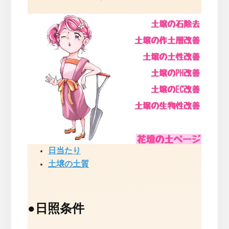
日当たり
土壌の土質
●
日照条件