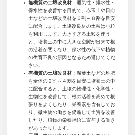
無機質の土壌改良材
：通気性・排水性・
保水性を改善する目的で、赤玉土や日向
土などの土壌改良材を６割～８割を目安
に配合します。土壌改良材の土粒は小粒
を利用します。大きすぎる土粒を使う
と、培養土の中に大きな空隙が出来て根
の活着が悪くなり、保水性の低下や植物
の生育不良の原因となるため避けてくだ
さい。
有機質の土壌改良材
：腐葉土などの堆肥
を全体の２割～４割を目安に培養土の中
に配合すると、土壌の物理性・化学性・
生物性を改善して、根の活着を高めて根
張りをよくしたり、栄養素を含有してお
り、微生物の働きを促進して土質を改善
したり、植物の栄養補給に寄与する働き
があったりします。