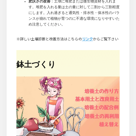
肥沃さの改善
：土壌に堆肥または微生物資材を入れま
す。堆肥を入れる量は土の量に対して二割から三割程度
にします。入れ過ぎると通気性・排水性・保水性のバラ
ンスが崩れて植物が育つのに不適な環境になりやすいた
め注意してください。
※詳しい土壌診断と改善方法はこちらの
リンク
からご覧下さい
鉢土づくり