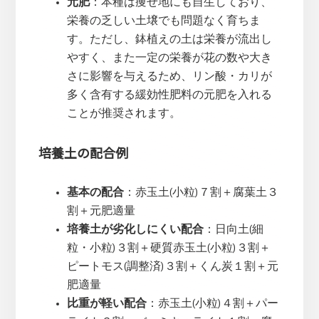
元肥
：本種は痩せ地にも自生しており、
栄養の乏しい土壌でも問題なく育ちま
す。ただし、鉢植えの土は栄養が流出し
やすく、また一定の栄養が花の数や大き
さに影響を与えるため、リン酸・カリが
多く含有する緩効性肥料の元肥を入れる
ことが推奨されます。
培養土の配合例
基本の配合
：赤玉土(小粒)７割＋腐葉土３
割＋元肥適量
培養土が劣化しにくい配合
：日向土(細
粒・小粒)３割＋硬質赤玉土(小粒)３割＋
ピートモス(調整済)３割＋くん炭１割＋元
肥適量
比重が軽い配合
：赤玉土(小粒)４割＋パー