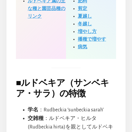
ルドベキア属の主
肥料
な種と園芸品種の
剪定
リンク
夏越し
冬越し
増やし方
播種で増やす
病気
■
ルドベキア（サンベキ
ア・サラ）の特徴
学名
：Rudbeckia ‘sunbeckia sarah’
交雑種
：ルドベキア・ヒルタ
(Rudbeckia hirta)を親としてルドベキ