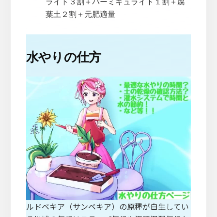
ライト３割＋バーミキュライト１割＋腐
葉土２割＋元肥適量
水やりの仕方
ルドベキア（サンベキア）の原種が自生してい