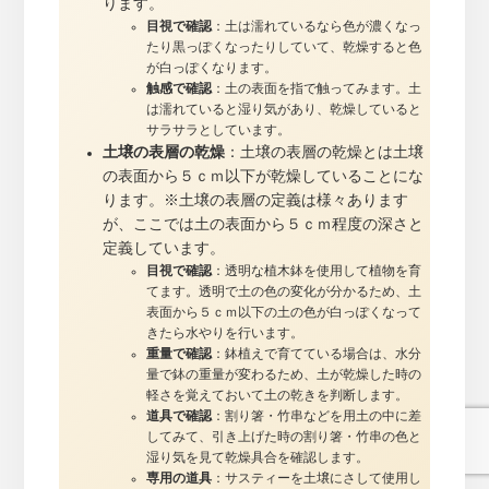
ります。
目視で確認
：土は濡れているなら色が濃くなっ
たり黒っぽくなったりしていて、乾燥すると色
が白っぽくなります。
触感で確認
：土の表面を指で触ってみます。土
は濡れていると湿り気があり、乾燥していると
サラサラとしています。
土壌の表層の乾燥
：土壌の表層の乾燥とは土壌
の表面から５ｃｍ以下が乾燥していることにな
ります。※土壌の表層の定義は様々あります
が、ここでは土の表面から５ｃｍ程度の深さと
定義しています。
目視で確認
：透明な植木鉢を使用して植物を育
てます。透明で土の色の変化が分かるため、土
表面から５ｃｍ以下の土の色が白っぽくなって
きたら水やりを行います。
重量で確認
：鉢植えで育てている場合は、水分
量で鉢の重量が変わるため、土が乾燥した時の
軽さを覚えておいて土の乾きを判断します。
道具で確認
：割り箸・竹串などを用土の中に差
してみて、引き上げた時の割り箸・竹串の色と
湿り気を見て乾燥具合を確認します。
専用の道具
：サスティーを土壌にさして使用し