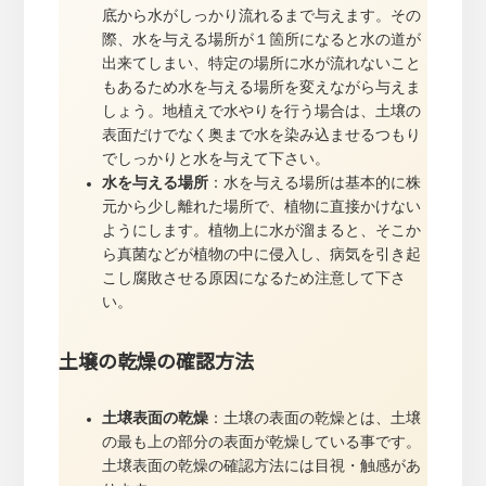
底から水がしっかり流れるまで与えます。その
際、水を与える場所が１箇所になると水の道が
出来てしまい、特定の場所に水が流れないこと
もあるため水を与える場所を変えながら与えま
しょう。地植えで水やりを行う場合は、土壌の
表面だけでなく奥まで水を染み込ませるつもり
でしっかりと水を与えて下さい。
水を与える場所
：水を与える場所は基本的に株
元から少し離れた場所で、植物に直接かけない
ようにします。植物上に水が溜まると、そこか
ら真菌などが植物の中に侵入し、病気を引き起
こし腐敗させる原因になるため注意して下さ
い。
土壌の乾燥の確認方法
土壌表面の乾燥
：土壌の表面の乾燥とは、土壌
の最も上の部分の表面が乾燥している事です。
土壌表面の乾燥の確認方法には目視・触感があ