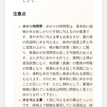
しょう。
注意点
水やり時間帯
：水やりの時間帯は、基本的に植
物が水を欲しがりだす朝に与えるのが最適で
す。昼や夕方に与える事も出来ますが、夏の昼
の高温時に水を与えると、鉢内の温度上昇と共
に湿度が上がり、根が酸欠状態（蒸れ）に陥
り、根腐れや生理障害を起こす可能性がありま
す。また夕方に水やりを行うと、夜間に土壌が
過湿状態になり、病原菌（真菌）の繁殖や呼吸
の邪魔となり、根腐れを引き起こす原因になっ
たり、過剰な水分で徒長し株姿が乱れる原因に
もなります。そのため、基本的に朝に水をやる
ことが正しいです。ただし例外として、夏場や
植物が萎れている場合は時間に関係なく直ぐに
水やりを行って下さい。
水を与える量
：１回に与える水の量はたっぷり
です。鉢植えで植物を栽培している場合は、鉢