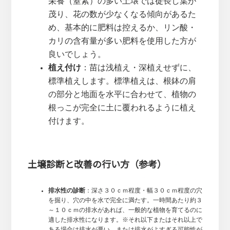
栄養（窒素）の多い土壌では徒長し葉が
茂り、花の数が少なくなる傾向があるた
め、基本的に肥料は控えるか、リン酸・
カリの含有量が多い肥料を使用した方が
良いでしょう。
植え付け
：苗は浅植え・深植えせずに、
標準植えします。標準植えは、根鉢の肩
の部分と地面を水平に合わせて、植物の
根っこが完全に土に覆われるように植え
付けます。
土壌診断と改善の行い方（参考）
排水性の診断
：深さ３０ｃｍ程度・幅３０ｃｍ程度の穴
を掘り、穴の中を水で完全に満たす。一時間あたり約３
～１０ｃｍの排水があれば、一般的な植物を育てるのに
適した排水性になります。※それ以下またはそれ以上で
ある場合は排水が悪い、または排水がよすぎる可能性が