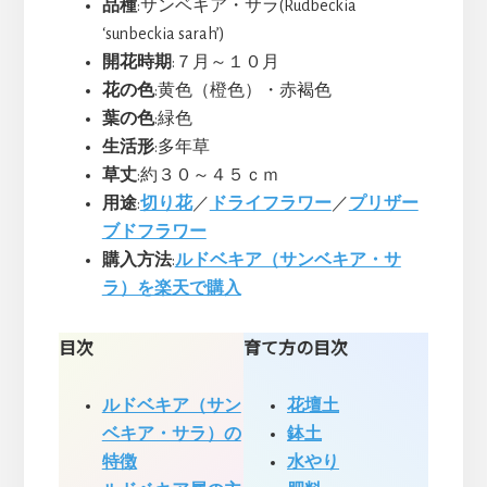
品種
:サンベキア・サラ(Rudbeckia
‘sunbeckia sarah’)
開花時期
:７月～１０月
花の色
:黄色（橙色）・赤褐色
葉の色
:緑色
生活形
:多年草
草丈
:約３０～４５ｃｍ
用途
:
切り花
／
ドライフラワー
／
プリザー
ブドフラワー
購入方法
:
ルドベキア（サンベキア・サ
ラ）を楽天で購入
目次
育て方の目次
ルドベキア（サン
花壇土
ベキア・サラ）の
鉢土
特徴
水やり