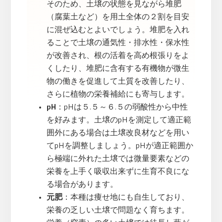
そのため、土壌の状態を見ながら堆肥
（腐葉土など）を用土全体の２割を目安
に混ぜ込むとよいでしょう。堆肥を入れ
ることで土壌の通気性・排水性・保水性
が改善され、根の活着を高め根張りをよ
くしたり、堆肥に含有する有機物が微生
物の働きを促進して土質を改善したり、
さらに植物の栄養補給にも寄与します。
pH
：pHは５.５～６.５の弱酸性から中性
を好みます。土壌のpHを測定して適正範
囲外にある場合は土壌改良材などを用い
てpHを調整しましょう。pHが適正範囲か
ら極端に外れた土壌では微量要素などの
栄養を上手く吸収出来ずに生育不良にな
る場合があります。
元肥
：本種は痩せ地にも自生しており、
栄養の乏しい土壌で問題なく育ちます。