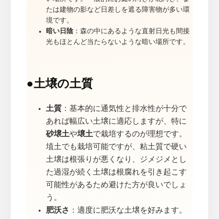
たは建物の影など日差しを遮る障害物が多い環
境です。
暗い日陰
：森の中にあるような直射日光も間接
光もほとんど当たらないような暗い場所です。
●
土壌の土質
土質
：基本的に通気性と排水性が十分で
あれば幅広い土壌に適応しますが、特に
砂壌土
や
壌土
で栽培するのが理想です。
埴土でも栽培可能ですが、粘土質で硬い
土壌は根張りが悪くなり、ジメジメとし
た過湿が続く土壌は根腐れを引き起こす
可能性があるため避けた方が良いでしょ
う。
肥沃さ
：適度に肥沃な土壌を好みます。