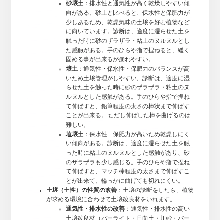
砂壌土
：排水性と通気性が高く乾燥しやすい傾
向がある、砂土と比べると、保水性と保肥力が
少しあるため、乾燥気味の土壌を好む植物など
に向いています。診断は、適度に湿らせた土を
触った時に砂のザラザラ・粘土のヌルヌルとし
た感触がある。手のひらや指で捏ねると、緩く
固める事が出来るが崩れやすい。
壌土
：通気性・保水性・保肥力のバランスが高
いため土壌管理がしやすい。診断は、適度に湿
らせた土を触った時に砂のザラザラ・粘土のヌ
ルヌルとした感触がある。手のひらや指で捏ね
て伸ばすと、鉛筆程度の太さの棒状まで伸ばす
ことが出来る。 ただし伸ばした棒を曲げるのは
難しい。
埴壌土
：保水性・保肥力が高いため乾燥しにく
い傾向がある。診断は、適度に湿らせた土を触
った時に粘土のヌルヌルとした感触があり、砂
のザラザラも少し感じる。手のひらや指で捏ね
て伸ばすと、マッチ棒程度の太さまで伸ばすこ
とが出来て、輪っかに曲げても切れにくい。
土壌（土性）の性質の改善
：土壌の診断をしたら、植物
が求める環境に合わせて土壌改良材をいれます。
通気性・排水性の改善
：通気性・排水性の高い
土壌改良材（パーライト・日向土・川砂・バー