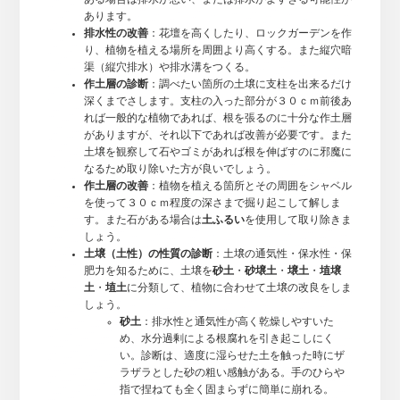
あります。
排水性の改善
：花壇を高くしたり、ロックガーデンを作
り、植物を植える場所を周囲より高くする。また縦穴暗
渠（縦穴排水）や排水溝をつくる。
作土層の診断
：調べたい箇所の土壌に支柱を出来るだけ
深くまでさします。支柱の入った部分が３０ｃｍ前後あ
れば一般的な植物であれば、根を張るのに十分な作土層
がありますが、それ以下であれば改善が必要です。また
土壌を観察して石やゴミがあれば根を伸ばすのに邪魔に
なるため取り除いた方が良いでしょう。
作土層の改善
：植物を植える箇所とその周囲をシャベル
を使って３０ｃｍ程度の深さまで掘り起こして解しま
す。また石がある場合は
土ふるい
を使用して取り除きま
しょう。
土壌（土性）の性質の診断
：土壌の通気性・保水性・保
肥力を知るために、土壌を
砂土
・
砂壌土
・
壌土
・
埴壌
土
・
埴土
に分類して、植物に合わせて土壌の改良をしま
しょう。
砂土
：排水性と通気性が高く乾燥しやすいた
め、水分過剰による根腐れを引き起こしにく
い。診断は、適度に湿らせた土を触った時にザ
ラザラとした砂の粗い感触がある。手のひらや
指で捏ねても全く固まらずに簡単に崩れる。