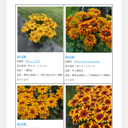
花の王国
花の王国
品種名：
オフィーリア
品種名：
グラフィティキャラメル
花の直径：約１２～１５ｃｍ
花の直径：約１２～１５ｃｍ
花形：一重咲き
花形：半八重咲き
花色：黄色を基調として黄土色のボカシ模様
花色：橙色を基調として赤褐色のアイ模様が
が入ります。
入ります。
花の王国