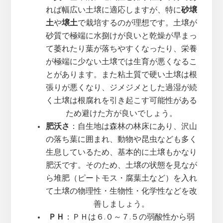
れば幅広い土壌に適応しますが、特に
砂壌
土
や
壌土
で栽培するのが理想です。土壌が
砂質で極端に水捌けが良いと乾燥が早まっ
て萎れたり葉が落ちやすくなったり、栄養
が極端に少ない土壌では生育が悪くなるこ
とがあります。また粘土質で硬い土壌は根
張りが悪くなり、ジメジメとした過湿が続
く土壌は根腐れを引き起こす可能性がある
ため避けた方が良いでしょう。
肥沃さ
：自生地は森林の林床にあり、沢山
の落ち葉に囲まれ、動物や昆虫なども多く
生息しているため、基本的に土壌もかなり
肥沃です。そのため、土壌の状態を見なが
ら堆肥（ピートモス・腐葉土など）を入れ
て土壌の物理性・生物性・化学性などを改
善しましょう。
ＰＨ
：ＰＨは６.０～７.５の弱酸性から弱