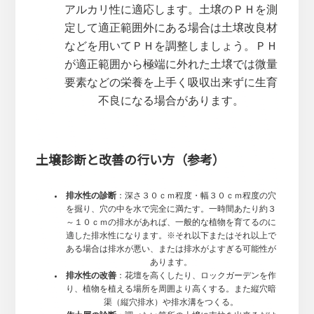
アルカリ性に適応します。土壌のＰＨを測
定して適正範囲外にある場合は土壌改良材
などを用いてＰＨを調整しましょう。ＰＨ
が適正範囲から極端に外れた土壌では微量
要素などの栄養を上手く吸収出来ずに生育
不良になる場合があります。
土壌診断と改善の行い方（参考）
排水性の診断
：深さ３０ｃｍ程度・幅３０ｃｍ程度の穴
を掘り、穴の中を水で完全に満たす。一時間あたり約３
～１０ｃｍの排水があれば、一般的な植物を育てるのに
適した排水性になります。※それ以下またはそれ以上で
ある場合は排水が悪い、または排水がよすぎる可能性が
あります。
排水性の改善
：花壇を高くしたり、ロックガーデンを作
り、植物を植える場所を周囲より高くする。また縦穴暗
渠（縦穴排水）や排水溝をつくる。