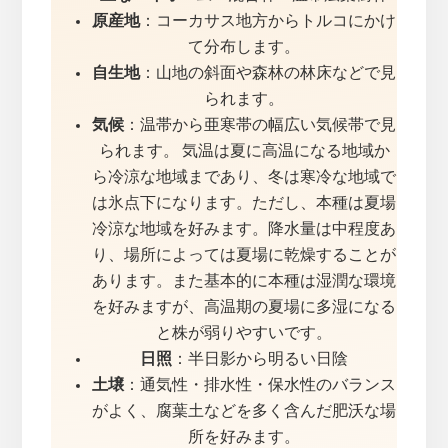
原産地
：コーカサス地方からトルコにかけ
て分布します。
自生地
：山地の斜面や森林の林床などで見
られます。
気候
：温帯から亜寒帯の幅広い気候帯で見
られます。 気温は夏に高温になる地域か
ら冷涼な地域まであり、冬は寒冷な地域で
は氷点下になります。ただし、本種は夏場
冷涼な地域を好みます。降水量は中程度あ
り、場所によっては夏場に乾燥することが
あります。また基本的に本種は湿潤な環境
を好みますが、高温期の夏場に多湿になる
と株が弱りやすいです。
日照
：半日影から明るい日陰
土壌
：通気性・排水性・保水性のバランス
がよく、腐葉土などを多く含んだ肥沃な場
所を好みます。