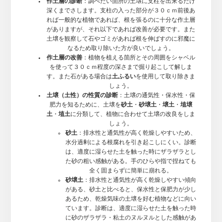
作土層の診断
：調べたい箇所の土壌に支柱を出来るだけ
深くまでさします。支柱の入った部分が３０ｃｍ前後あ
れば一般的な植物であれば、根を張るのに十分な作土層
がありますが、それ以下であれば改善が必要です。また
土壌を観察して石やゴミがあれば根を伸ばすのに邪魔に
なるため取り除いた方が良いでしょう。
作土層の改善
：植物を植える箇所とその周囲をシャベル
を使って３０ｃｍ程度の深さまで掘り起こして解しま
す。また石がある場合は
土ふるい
を使用して取り除きま
しょう。
土壌（土性）の性質の診断
：土壌の通気性・保水性・保
肥力を知るために、土壌を
砂土
・
砂壌土
・
壌土
・
埴壌
土
・
埴土
に分類して、植物に合わせて土壌の改良をしま
しょう。
砂土
：排水性と通気性が高く乾燥しやすいため、
水分過剰による根腐れを引き起こしにくい。診断
は、適度に湿らせた土を触った時にザラザラとし
た砂の粗い感触がある。手のひらや指で捏ねても
全く固まらずに簡単に崩れる。
砂壌土
：排水性と通気性が高く乾燥しやすい傾向
がある、砂土と比べると、保水性と保肥力が少し
あるため、乾燥気味の土壌を好む植物などに向い
ています。診断は、適度に湿らせた土を触った時
に砂のザラザラ・粘土のヌルヌルとした感触があ