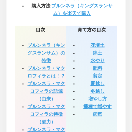
購入方法
:
ブルンネラ（キングスランサ
ム）を楽天で購入
目次
育て方の目次
ブルンネラ（キン
花壇土
グスランサム）の
鉢土
特徴
水やり
ブルンネラ・マク
肥料
ロフィラとは！？
剪定
ブルンネラ・マク
夏越し
ロフィラの語源
冬越し
（由来）
増やし方
ブルンネラ・マク
播種で増やす
ロフィラの特徴
病気
（魅力）
ブルンネラ・マク