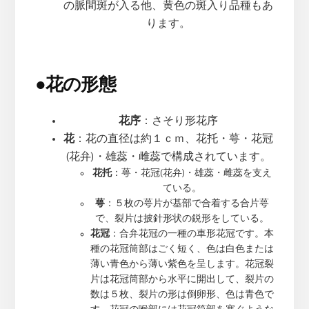
の脈間斑が入る他、黄色の斑入り品種もあ
ります。
●
花の形態
花序
：さそり形花序
花
：花の直径は約１ｃｍ、花托・萼・花冠
(花弁)・雄蕊・雌蕊で構成されています。
花托
：萼・花冠(花弁)・雄蕊・雌蕊を支え
ている。
萼
：５枚の萼片が基部で合着する合片萼
で、裂片は披針形状の鋭形をしている。
花冠
：合弁花冠の一種の車形花冠です。本
種の花冠筒部はごく短く、色は白色または
薄い青色から薄い紫色を呈します。花冠裂
片は花冠筒部から水平に開出して、裂片の
数は５枚、裂片の形は倒卵形、色は青色で