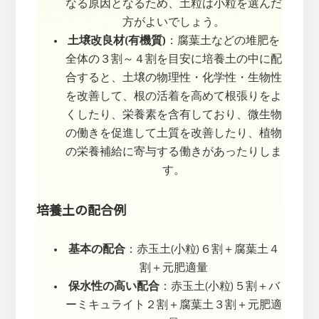
なる原因となるため、土粒は小粒を選んだ
方がよいでしょう。
土壌改良材(有機質)
：腐葉土などの堆肥を
全体の３割～４割を目安に培養土の中に配
合すると、土壌の物理性・化学性・生物性
を改善して、根の活着を高めて根張りをよ
くしたり、栄養素を含有しており、微生物
の働きを促進して土質を改善したり、植物
の栄養補給に寄与する働きがあったりしま
す。
培養土の配合例
基本の配合
：赤玉土(小粒)６割＋腐葉土４
割＋元肥適量
保水性の高い配合
：赤玉土(小粒)５割＋バ
ーミキュライト２割＋腐葉土３割＋元肥適