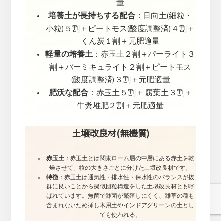
量
培養土が長持ちする配合
：日向土(細粒・
小粒)５割＋ピートモス(酸度調整済)４割＋
くん炭１割＋元肥適量
軽量の培養土
：赤玉土２割＋パーライト３
割＋バーミキュライト２割＋ピートモス
(酸度調整済)３割＋元肥適量
肥沃な配合
：赤玉土５割＋ 腐葉土３割＋
牛糞堆肥２割＋元肥適量
土壌改良材(無機質)
赤玉土
：赤玉土とは関東ローム層の中層にある赤土を乾
燥させて、粒の大きさごとに分けた土壌改良材です。
特徴
：赤玉土は通気性・排水性・保水性のバランスが抜
群に良いことから擬似団粒構造をした土壌改良材とも呼
ばれています。無菌で雑菌が繁殖しにくく、雑草の種も
含まれないため挿し木用土やインドアグリーンの土とし
ても使われる。