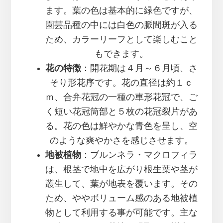
ます。葉の色は基本的に緑色ですが、
園芸品種の中には白色の脈間斑が入る
ため、カラーリーフとして楽しむこと
もできます。
花の特徴
：開花期は４月～６月頃、さ
そり形花序です。花の直径は約１ｃ
ｍ、合弁花冠の一種の車形花冠で、ご
く短い花冠筒部と５枚の花冠裂片があ
る。花の色は鮮やかな青色を呈し、空
のような爽やかさを感じさせます。
地被植物
：ブルンネラ・マクロフィラ
は、根茎で地中を広がり根生葉や茎が
叢生して、葉が地表を覆います。その
ため、ややボリューム感のある地被植
物として利用する事が可能です。主な