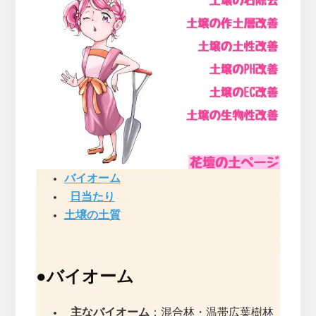
バイオーム
日当たり
土壌の土質
●
バイオーム
主なバイオーム
：混合林・温帯広葉樹林