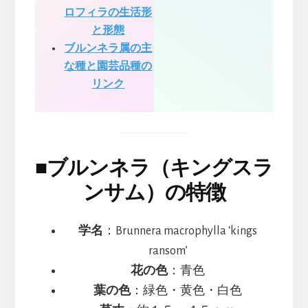
ロフィラの生活形
と形態
ブルンネラ属の主
な種と園芸品種の
リンク
■
ブルンネラ（キングスラ
ンサム）の特徴
学名
：Brunnera macrophylla ‘kings
ransom’
花の色
：青色
葉の色
：緑色・黄色・白色