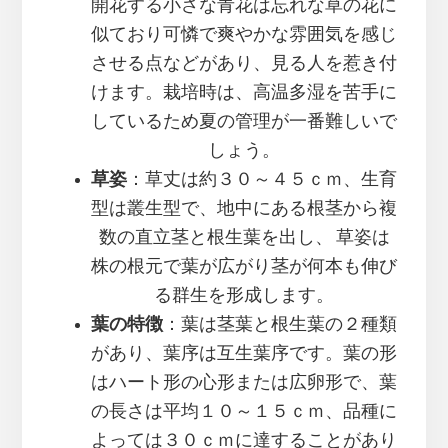
開花する小さな青花は忘れな草の花に
似ており可憐で爽やかな雰囲気を感じ
させる点などがあり、見る人を惹き付
けます。栽培時は、高温多湿を苦手に
しているため夏の管理が一番難しいで
しょう。
草姿
：草丈は約３０～４５ｃｍ、生育
型は叢生型で、地中にある根茎から複
数の直立茎と根生葉を出し、 草姿は
株の根元で葉が広がり茎が何本も伸び
る群生を形成します。
葉の特徴
：葉は茎葉と根生葉の２種類
があり、葉序は互生葉序です。葉の形
はハート形の心形または広卵形で、葉
の長さは平均１０～１５ｃｍ、品種に
よっては３０ｃｍに達することがあり