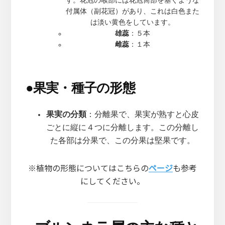
す。花冠の喉部には花冠筒部を塞ぐような
付属体（副花冠）があり、これは白色また
は淡い黄色をしています。
雄蕊
：５本
雌蕊
：１本
●
果実・種子の形態
果実の分類
：分離果で、果実が熟すと心皮
ごとに縦に４つに分離します。この分離し
た各部は分果で、この分果は堅果です。
※植物の形態についてはこちらの
ページ
も参考
にしてください。