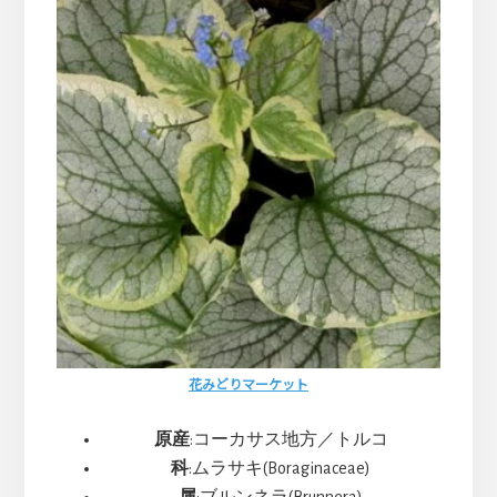
ま
す
花みどりマーケット
原産
:コーカサス地方／トルコ
科
:ムラサキ(Boraginaceae)