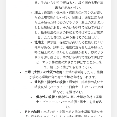
る。手のひらや指で捏ねると、緩く固める事が出
来るが崩れやすい。
壌土
：通気性・保水性・保肥力のバランスが高い
ため土壌管理がしやすい。診断は、適度に湿らせ
た土を触った時に砂のザラザラ・粘土のヌルヌル
とした感触がある。手のひらや指で捏ねて伸ばす
と、鉛筆程度の太さの棒状まで伸ばすことが出来
る。 ただし伸ばした棒を曲げるのは難しい。
埴壌土
：保水性・保肥力が高いため乾燥しにくい
傾向がある。診断は、適度に湿らせた土を触った
時に粘土のヌルヌルとした感触があり、砂のザラ
ザラも少し感じる。手のひらや指で捏ねて伸ばす
と、マッチ棒程度の太さまで伸ばすことが出来
て、輪っかに曲げても切れにくい。
土壌（土性）の性質の改善
：土壌の診断をしたら、植物
が求める環境に合わせて土壌改良材をいれます。
通気性・排水性の改善
：通気性・排水性の高い土
壌改良材（パーライト・日向土・川砂・バーク堆
肥 など）を混ぜ込む。
保水性の改善
：保水性の高い土壌改良材（腐葉
土・ピートモス・バーク堆肥・黒土）を混ぜ込
む。
ＰＨの診断
：土壌のＰＨを調べる方法は土壌酸度計を土
壌に突き刺すタイプ・リトマス紙を溶液に浸すタイプ・