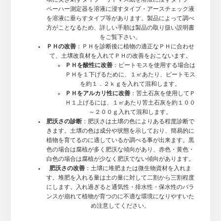
ペーハー測定器を溶液に浸すタイプ・アースチェック液
を溶液に垂らすタイプ等があります。製品によって調べ
方がことなるため、詳しい手順は製品の取り扱い説明書
をご覧下さい。
ＰＨの改善
：ＰＨを診断後に植物の適正なＰＨに合わせ
て、土壌改良材を入れてＰＨの改善をおこないます。
ＰＨを酸性に改善
：ピートモスを使用する場合は
ＰＨを１下げるために、１㎡あたり、ピートモス
を約１．２ｋｇを入れて混和します。
ＰＨをアルカリ性に改善
：苦土石灰を使用してＰ
Ｈ１上げるには、１㎡あたり苦土石灰を約１００
～２００ｇ入れて混和します。
肥沃さの診断
：肥沃さは土壌の色によりある程度診断で
きます。土壌の色は成分や状態を示しており、簡易的に
植物を育てるのに適しているか調べる事が出来ます。黒
色の場合は腐植が多く肥沃な傾向があり、赤色・黄色・
白色の場合は腐植が少なく肥沃でない傾向があります。
肥沃さの改善
：土壌に堆肥または微生物資材を入れま
す。堆肥を入れる量は土の量に対して二割から三割程度
にします。入れ過ぎると通気性・排水性・保水性のバラ
ンスが崩れて植物が育つのに不適な環境になりやすいた
め注意してください。