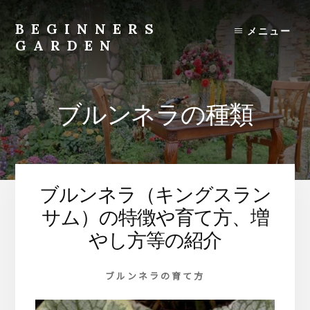
Skip
to
BEGINNERS
メニュー
content
GARDEN
植
物
の
ブルンネラの種類
種
類
や
育
て
ブルンネラ（キングスラン
方
の
サム）の特徴や育て方、増
紹
やし方等の紹介
介
を
ブルンネラの育て方
行
い