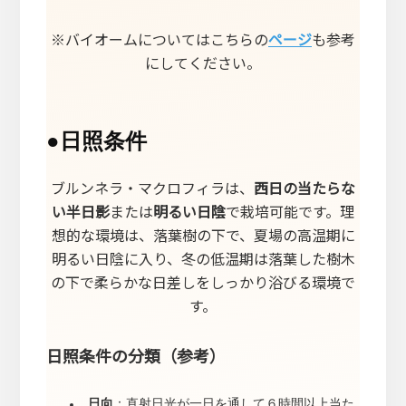
※バイオームについてはこちらの
ページ
も参考
にしてください。
●
日照条件
ブルンネラ・マクロフィラは、
西日の当たらな
い半日影
または
明るい日陰
で栽培可能です。理
想的な環境は、落葉樹の下で、夏場の高温期に
明るい日陰に入り、冬の低温期は落葉した樹木
の下で柔らかな日差しをしっかり浴びる環境で
す。
日照条件の分類（参考）
日向
：直射日光が一日を通して６時間以上当た