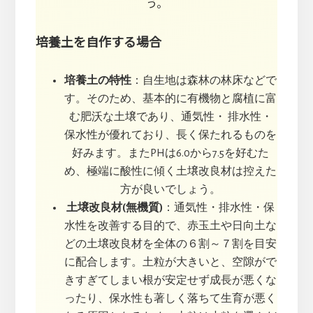
う。
培養土を自作する場合
培養土の特性
：自生地は森林の林床などで
す。そのため、基本的に有機物と腐植に富
む肥沃な土壌であり、通気性・ 排水性・
保水性が優れており、長く保たれるものを
好みます。またPHは6.0から7.5を好むた
め、極端に酸性に傾く土壌改良材は控えた
方が良いでしょう。
土壌改良材(無機質)
：通気性・排水性・保
水性を改善する目的で、赤玉土や日向土な
どの土壌改良材を全体の６割～７割を目安
に配合します。土粒が大きいと、空隙がで
きすぎてしまい根が安定せず成長が悪くな
ったり、保水性も著しく落ちて生育が悪く