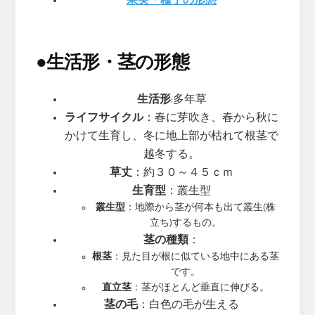
●
生活形・茎の形態
生活形
:多年草
ライフサイクル
：春に芽吹き、春から秋に
かけて生育し、冬に地上部が枯れて根茎で
越冬する。
草丈
：約３０～４５ｃｍ
生育型
：叢生型
叢生型
：地際から茎が何本も出て叢生(株
立ち)するもの。
茎の種類
：
根茎
：見た目が根に似ている地中にある茎
です。
直立茎
：茎がほとんど垂直に伸びる。
茎の毛
：白色の毛が生える