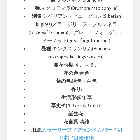
属
:ブルンネラ(Brunnera)
種
:マクロフィラ(Brunnera macrophylla)
別名
:シベリアン・ビューグロス(Siberian
bugloss)／ラージリーフ・ブルンネラ
(largeleaf brunnera)／グレートフォーゲット
ミーノット(great forget-me-not)
品種
:キングスランサム(Brunnera
macrophylla ‘kings ransom’)
開花時期
:４月～６月
花の色
:青色
葉の色
:緑色・白色
香り
:
生活形
:多年草
草丈
:約１５～４５ｃｍ
誕生花
:
花言葉
:清純
用途
:
カラーリーフ
／
グランドカバー
／
切
り花
／
日陰植物