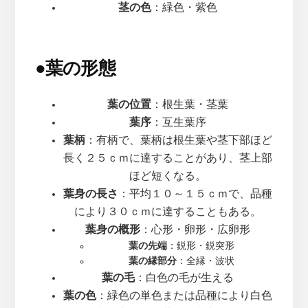
茎の色
：緑色・紫色
●
葉の形態
葉の位置
：根生葉・茎葉
葉序
：互生葉序
葉柄
：有柄で、葉柄は根生葉や茎下部ほど
長く２５ｃｍに達することがあり、茎上部
ほど短くなる。
葉身の長さ
：平均１０～１５ｃｍで、品種
により３０ｃｍに達することもある。
葉身の概形
：心形・卵形・広卵形
葉の先端
：鋭形・鋭突形
葉の縁部分
：全縁・波状
葉の毛
：白色の毛が生える
葉の色
：緑色の単色または品種により白色