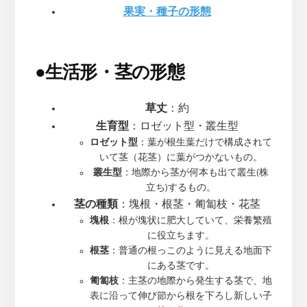
果実・種子の形態
●
生活形・茎の形態
草丈
：約
生育型
：ロゼット型・叢生型
ロゼット型
：葉が根生葉だけで構成されて
いて茎（花茎）に葉がつかないもの。
叢生型
：地際から茎が何本も出て叢生(株
立ち)するもの。
茎の種類
：塊根・根茎・匍匐枝・花茎
塊根
：根が塊状に肥大していて、栄養繁殖
に役立ちます。
根茎
：普通の根っこのように見える地面下
にある茎です。
匍匐枝
：主茎の地際から発生する茎で、地
表に沿って伸び節から根を下ろし新しい子