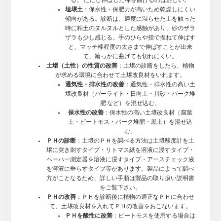
る。 ただし伸ばした棒を曲げるのは難しい。
埴壌土
：保水性・保肥力が高いため乾燥しにくい
傾向がある。診断は、適度に湿らせた土を触った
時に粘土のヌルヌルとした感触があり、砂のザラ
ザラも少し感じる。手のひらや指で捏ねて伸ばす
と、マッチ棒程度の太さまで伸ばすことが出来
て、輪っかに曲げても切れにくい。
土壌（土性）の性質の改善
：土壌の診断をしたら、植物
が求める環境に合わせて土壌改良材をいれます。
通気性・排水性の改善
：通気性・排水性の高い土
壌改良材（パーライト・日向土・川砂・バーク堆
肥 など）を混ぜ込む。
保水性の改善
：保水性の高い土壌改良材（腐葉
土・ピートモス・バーク堆肥・黒土）を混ぜ込
む。
ＰＨの診断
：土壌のＰＨを調べる方法は土壌酸度計を土
壌に突き刺すタイプ・リトマス紙を溶液に浸すタイプ・
ペーハー測定器を溶液に浸すタイプ・アースチェック液
を溶液に垂らすタイプ等があります。製品によって調べ
方がことなるため、詳しい手順は製品の取り扱い説明書
をご覧下さい。
ＰＨの改善
：ＰＨを診断後に植物の適正なＰＨに合わせ
て、土壌改良材を入れてＰＨの改善をおこないます。
ＰＨを酸性に改善
：ピートモスを使用する場合は