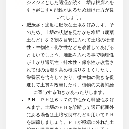
ジメジメとした過湿が続く土壌は根腐れを
引き起こす可能性があるため避けた方が良
いでしょう。
肥沃さ
：適度に肥沃な土壌を好みます。そ
のため、土壌の状態を見ながら堆肥（腐葉
土など）を２割を目安に入れて土壌の物理
性・生物性・化学性などを改善してあげる
とよいでしょう。堆肥を入れる事で物理性
が上がり通気性・排水性・保水性が改善さ
れて根の活着を高め根張りをよくしたり、
栄養素を含有しており、微生物の働きを促
進して土質を改善したり、植物の栄養補給
に寄与する働きがあったりします。
ＰＨ
：ＰＨは６～７の中性から弱酸性を好
みます。土壌のＰＨを診断して適正範囲外
にある場合は土壌改良材などを用いてＰＨ
を調節しましょう。ＰＨが極端に外れた土