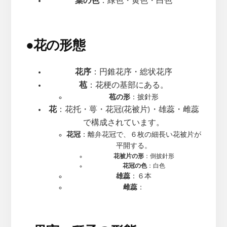
葉の色
：緑色・黄色・白色
●
花の形態
花序
：円錐花序・総状花序
苞
：花梗の基部にある。
苞の形
：披針形
花
：花托・萼・花冠(花被片)・雄蕊・雌蕊
で構成されています。
花冠
：離弁花冠で、６枚の細長い花被片が
平開する。
花被片の形
：倒披針形
花冠の色
：白色
雄蕊
：６本
雌蕊
：