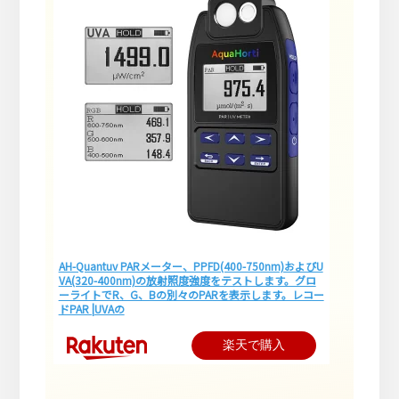
AH-Quantuv PARメーター、PPFD(400-750nm)およびU
VA(320-400nm)の放射照度強度をテストします。グロ
ーライトでR、G、Bの別々のPARを表示します。レコー
ドPAR |UVAの
楽天で購入