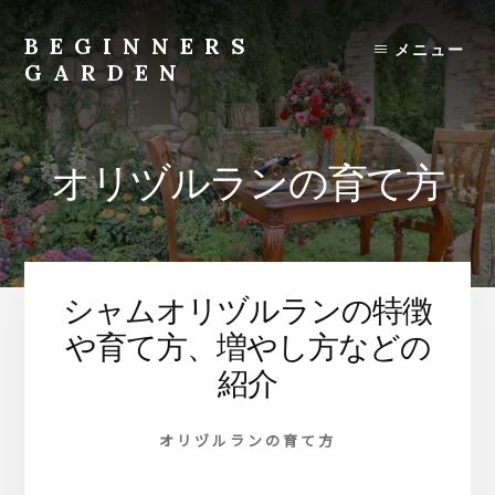
Skip
to
BEGINNERS
メニュー
content
GARDEN
植
物
の
オリヅルランの育て方
種
類
や
育
て
シャムオリヅルランの特徴
方
の
や育て方、増やし方などの
紹
紹介
介
を
オリヅルランの育て方
行
い