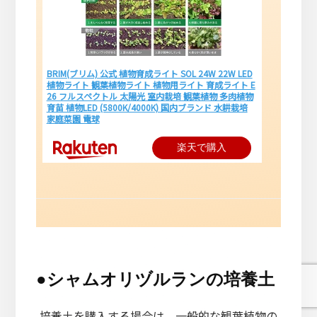
BRIM(ブリム) 公式 植物育成ライト SOL 24W 22W LED
植物ライト 観葉植物ライト 植物用ライト 育成ライト E
26 フルスペクトル 太陽光 室内栽培 観葉植物 多肉植物
育苗 植物LED (5800K/4000K) 国内ブランド 水耕栽培
家庭菜園 電球
楽天で購入
●
シャムオリヅルランの培養土
培養土を購入する場合は、一般的な観葉植物の