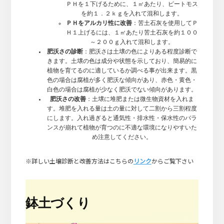
ＰＨを１下げるために、１㎡あたり、ピートモス
を約１．２ｋｇを入れて混和します。
ＰＨをアルカリ性に改善
：苦土石灰を使用してＰ
Ｈ１上げるには、１㎡あたり苦土石灰を約１００
～２００ｇ入れて混和します。
肥沃さの診断
：肥沃さは土壌の色によりある程度診断で
きます。土壌の色は成分や状態を示しており、簡易的に
植物を育てるのに適しているか調べる事が出来ます。黒
色の場合は腐植が多く肥沃な傾向があり、赤色・黄色・
白色の場合は腐植が少なく肥沃でない傾向があります。
肥沃さの改善
：土壌に堆肥または微生物資材を入れま
す。堆肥を入れる量は土の量に対して二割から三割程度
にします。入れ過ぎると通気性・排水性・保水性のバラ
ンスが崩れて植物が育つのに不適な環境になりやすいた
め注意してください。
※詳しい土壌診断と改善方法はこちらの
リンク
からご覧下さい
鉢土づくり