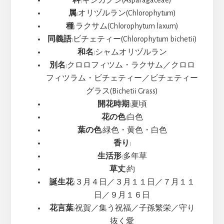
科
:キジカクシ(Asparagaceae)
属
:オリヅルラン(Chlorophytum)
種
:ラクサム(Chlorophytum laxum)
同義語
:ビチェティー(Chlorophytum bichetii)
和名
:シャムオリヅルラン
別名
:クロロフィツム・ラクサム／クロロ
フィツラム・ビチェティー／ビチェティー
グラス(Bichetii Grass)
開花時期
:夏頃
花の色
:白色
葉の色
:緑色・黄色・白色
香り
:
生活形
:多年草
草丈
:約
誕生花
:３月４日／３月１１日／７月１１
日／９月１６日
花言葉
:祝賀／集う祝福／子孫繁栄／守り
抜く愛