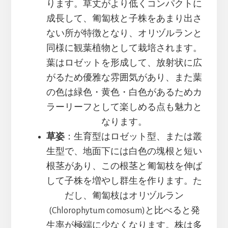
ります。草丈がより低くコンパクトに
成長して、匍匐枝と子株をあまり出さ
ない所が特徴となり、オリヅルランと
同様に観葉植物として栽培されます。
葉はロゼットを形成して、放射状に広
がるため優雅な雰囲気があり、また葉
の色は緑色・黄色・白色があるためカ
ラーリーフとして楽しめる点も魅力と
なります。
草姿
：生育型はロゼット型、または叢
生型で、地面下には白色の塊根と短い
根茎があり、この根茎と匍匐枝を伸ば
して子株を増やし群生を作ります。た
だし、匍匐枝はオリヅルラン
(Chlorophytum comosum)と比べると発
生率が極端に少なくなります。株は多