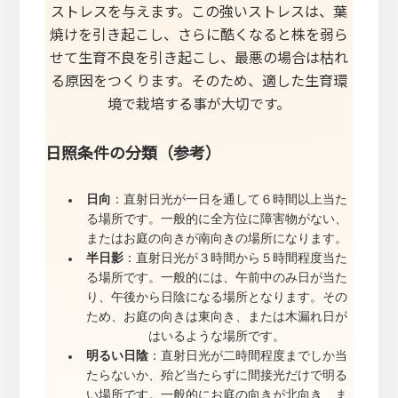
ストレスを与えます。この強いストレスは、葉
焼けを引き起こし、さらに酷くなると株を弱ら
せて生育不良を引き起こし、最悪の場合は枯れ
る原因をつくります。そのため、適した生育環
境で栽培する事が大切です。
日照条件の分類（参考）
日向
：直射日光が一日を通して６時間以上当た
る場所です。一般的に全方位に障害物がない、
またはお庭の向きが南向きの場所になります。
半日影
：直射日光が３時間から５時間程度当た
る場所です。一般的には、午前中のみ日が当た
り、午後から日陰になる場所となります。その
ため、お庭の向きは東向き、または木漏れ日が
はいるような場所です。
明るい日陰
：直射日光が二時間程度までしか当
たらないか、殆ど当たらずに間接光だけで明る
い場所です。一般的にお庭の向きが北向き、ま