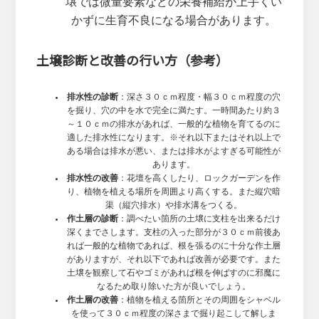
壌では微量要素などの栄養補給が上手くい
かずに生育不良になる場合があります。
土壌診断と改善の行い方（参考）
排水性の診断
：深さ３０ｃｍ程度・幅３０ｃｍ程度の穴
を掘り、穴の中を水で完全に満たす。一時間あたり約３
～１０ｃｍの排水があれば、一般的な植物を育てるのに
適した排水性になります。※それ以下またはそれ以上で
ある場合は排水が悪い、または排水がよすぎる可能性が
あります。
排水性の改善
：花壇を高くしたり、ロックガーデンを作
り、植物を植える場所を周囲より高くする。また縦穴暗
渠（縦穴排水）や排水溝をつくる。
作土層の診断
：調べたい箇所の土壌に支柱を出来るだけ
深くまでさします。支柱の入った部分が３０ｃｍ前後あ
れば一般的な植物であれば、根を張るのに十分な作土層
がありますが、それ以下であれば改善が必要です。また
土壌を観察して石やゴミがあれば根を伸ばすのに邪魔に
なるため取り除いた方が良いでしょう。
作土層の改善
：植物を植える箇所とその周囲をシャベル
を使って３０ｃｍ程度の深さまで掘り起こして解しま