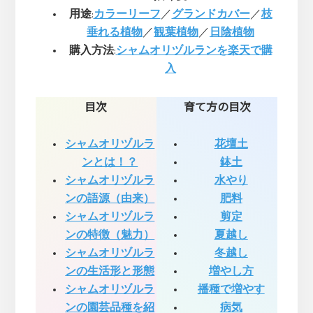
用途
:
カラーリーフ
／
グランドカバー
／
枝
垂れる植物
／
観葉植物
／
日陰植物
購入方法
:
シャムオリヅルランを楽天で購
入
目次
育て方の目次
シャムオリヅルラ
花壇土
ンとは！？
鉢土
シャムオリヅルラ
水やり
ンの語源（由来）
肥料
シャムオリヅルラ
剪定
ンの特徴（魅力）
夏越し
シャムオリヅルラ
冬越し
ンの生活形と形態
増やし方
シャムオリヅルラ
播種で増やす
ンの園芸品種を紹
病気