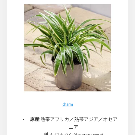
ま
す
charm
原産
:熱帯アフリカ／熱帯アジア／オセア
ニア