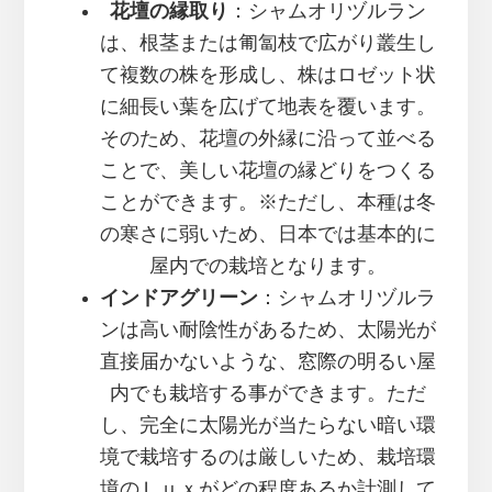
花壇の縁取り
：シャムオリヅルラン
は、根茎または匍匐枝で広がり叢生し
て複数の株を形成し、株はロゼット状
に細長い葉を広げて地表を覆います。
そのため、花壇の外縁に沿って並べる
ことで、美しい花壇の縁どりをつくる
ことができます。※ただし、本種は冬
の寒さに弱いため、日本では基本的に
屋内での栽培となります。
インドアグリーン
：シャムオリヅルラ
ンは高い耐陰性があるため、太陽光が
直接届かないような、窓際の明るい屋
内でも栽培する事ができます。ただ
し、完全に太陽光が当たらない暗い環
境で栽培するのは厳しいため、栽培環
境のＬｕｘがどの程度あるか計測して