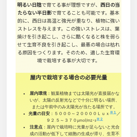
明るい日陰
で育てる事が理想ですが、
西日の当
たらない半日影
で育てることも可能です。基本
的に、西日は高温と強光が重なり、植物に強い
ストレスを与えます。この強いストレスは、葉
焼けを引き起こし、さらに酷くなると株を弱ら
せて生育不良を引き起こし、最悪の場合は枯れ
る原因をつくります。そのため、適した生育環
境で栽培する事が大切です。
屋内で栽培する場合の必要光量
屋内環境
：観葉植物までは太陽光が直接届かな
いが、太陽の反射光などで十分に明るい場所、
または午前中のみ太陽光が当たる場所です。
※１
光量の目安
：５０００～２００００Ｌｕｘ
／
※２
９２.５～３７０μmol/m2･s
注意点
：屋内で栽培時に光量が足らないと光合
成の活動が低下して細胞の生成が滞り、生育不