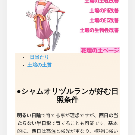
日当たり
土壌の土質
●
シャムオリヅルランが好む日
照条件
明るい日陰
で育てる事が理想ですが、
西日の当
たらない半日影
で育てることも可能です。基本
的に、西日は高温と強光が重なり、植物に強い