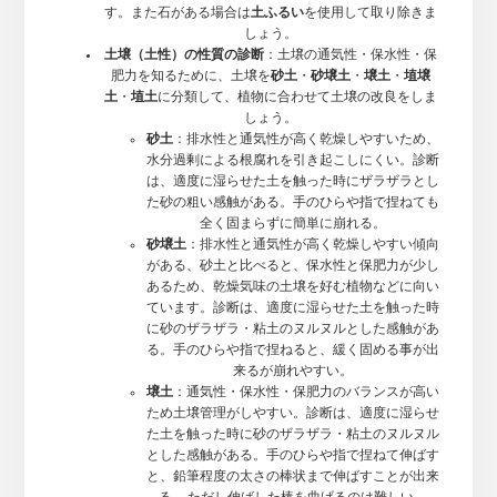
す。また石がある場合は
土ふるい
を使用して取り除きま
しょう。
土壌（土性）の性質の診断
：土壌の通気性・保水性・保
肥力を知るために、土壌を
砂土
・
砂壌土
・
壌土
・
埴壌
土
・
埴土
に分類して、植物に合わせて土壌の改良をしま
しょう。
砂土
：排水性と通気性が高く乾燥しやすいため、
水分過剰による根腐れを引き起こしにくい。診断
は、適度に湿らせた土を触った時にザラザラとし
た砂の粗い感触がある。手のひらや指で捏ねても
全く固まらずに簡単に崩れる。
砂壌土
：排水性と通気性が高く乾燥しやすい傾向
がある、砂土と比べると、保水性と保肥力が少し
あるため、乾燥気味の土壌を好む植物などに向い
ています。診断は、適度に湿らせた土を触った時
に砂のザラザラ・粘土のヌルヌルとした感触があ
る。手のひらや指で捏ねると、緩く固める事が出
来るが崩れやすい。
壌土
：通気性・保水性・保肥力のバランスが高い
ため土壌管理がしやすい。診断は、適度に湿らせ
た土を触った時に砂のザラザラ・粘土のヌルヌル
とした感触がある。手のひらや指で捏ねて伸ばす
と、鉛筆程度の太さの棒状まで伸ばすことが出来