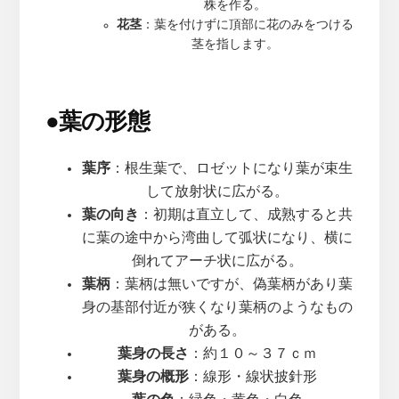
株を作る。
花茎
：葉を付けずに頂部に花のみをつける
茎を指します。
●
葉の形態
葉序
：根生葉で、ロゼットになり葉が束生
して放射状に広がる。
葉の向き
：初期は直立して、成熟すると共
に葉の途中から湾曲して弧状になり、横に
倒れてアーチ状に広がる。
葉柄
：葉柄は無いですが、偽葉柄があり葉
身の基部付近が狭くなり葉柄のようなもの
がある。
葉身の長さ
：約１０～３７ｃｍ
葉身の概形
：線形・線状披針形