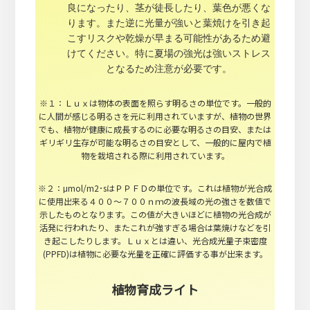
良になったり、茎が徒長したり、葉色が悪くな
ります。また逆に光量が強いと葉焼けを引き起
こすリスクや乾燥が早まる可能性があるため避
けてください。特に夏場の強光は強いストレス
となるため注意が必要です。
※１：Ｌｕｘは物体の表面を照らす明るさの単位です。一般的
に人間が感じる明るさを元に利用されていますが、植物の世界
でも、植物が健康に成長するのに必要な明るさの目安、または
ギリギリ生存が可能な明るさの目安として、一般的に屋内で植
物を栽培される際に利用されています。
※２：μmol/m2･sはＰＰＦＤの単位です。これは植物が光合成
に使用出来る４００～７００ｎｍの波長域の光の強さを数値で
示したものとなります。この値が大きいほどに植物の光合成が
活発に行われたり、またこれが強すぎる場合は葉焼けなどを引
き起こしたりします。Ｌｕｘとは違い、光合成光量子束密度
(PPFD)は植物に必要な光量を正確に評価する事が出来ます。
植物育成ライト