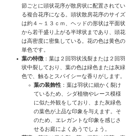
節ごとに頭状花序が散房状に配置されてい
る複合花序になる。頭状散房花序のサイズ
は約４～１３ｃｍ、ヘッドの形状は平面状
から若干盛り上がる半球状まであり、頭花
は高密度に密集している。花の色は黄色の
単色です。
葉の特徴
：葉は２回羽状浅裂または２回羽
状中裂しており、葉の色は緑色または灰緑
色で、触るとスパイシーな香りがします。
葉の装飾性
：葉は羽状に細かく裂け
ているため、シダ植物やレース模様
に似た外観をしており、また灰緑色
の葉色が上品な印象を与えます。そ
のため、エレガントな印象を感じさ
せるお庭によくあうでしょう。