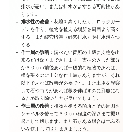
排水が悪い、または排水がよすぎる可能性があ
ります。
排水性の改善
：花壇を高くしたり、ロックガー
デンを作り、植物を植える場所を周囲より高く
する。また縦穴暗渠（縦穴排水）や排水溝をつ
くる。
作土層の診断
：調べたい箇所の土壌に支柱を出
来るだけ深くまでさします。支柱の入った部分
が３０ｃｍ前後あれば一般的な植物であれば、
根を張るのに十分な作土層がありますが、それ
以下であれば改善が必要です。また土壌を観察
して石やゴミがあれば根を伸ばすのに邪魔にな
るため取り除いた方が良いでしょう。
作土層の改善
：植物を植える箇所とその周囲を
シャベルを使って３０ｃｍ程度の深さまで掘り
起こして解します。また石がある場合は
土ふる
い
を使用して取り除きましょう。