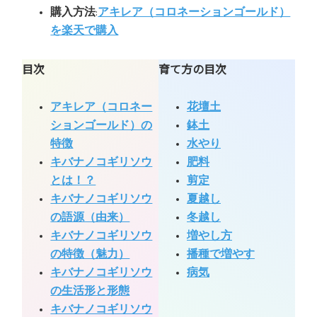
購入方法
:
アキレア（コロネーションゴールド）
を楽天で購入
目次
育て方の目次
アキレア（コロネー
花壇土
ションゴールド）の
鉢土
特徴
水やり
キバナノコギリソウ
肥料
とは！？
剪定
キバナノコギリソウ
夏越し
の語源（由来）
冬越し
キバナノコギリソウ
増やし方
の特徴（魅力）
播種で増やす
キバナノコギリソウ
病気
の生活形と形態
キバナノコギリソウ