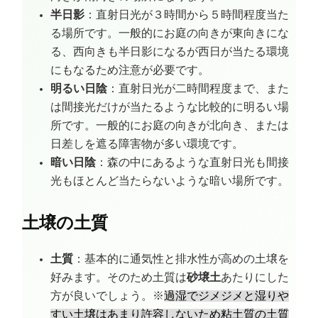
半日影
：直射日光が３時間から５時間程度当た
る場所です。一般的にお庭の向きが東向きにな
る、西向きも半日影になるが西日が当たる環境
にもなるため注意が必要です。
明るい日陰
：直射日光が二時間程度まで、また
は間接光だけが当たるような比較的に明るい場
所です。一般的にお庭の向きが北向き、または
日差しを遮る障害物が多い環境です。
暗い日陰
：森の中にあるような直射日光も間接
光もほとんど当たらないような暗い場所です。
土壌の土質
土質
：基本的に通気性と排水性が高めの土壌を
好みます。そのため土質は
砂壌土
あたりにした
方が良いでしょう。※
過湿でジメジメと湿りや
すい土壌はあまり許容しないため粘土質の土質