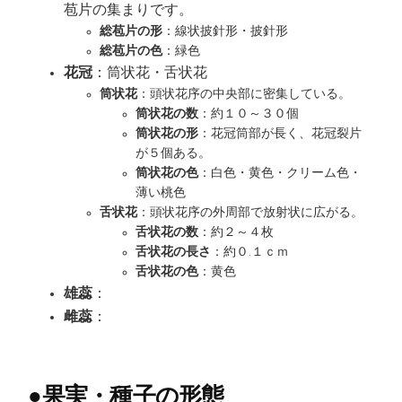
苞片の集まりです。
総苞片の形
：線状披針形・披針形
総苞片の色
：緑色
花冠
：筒状花・舌状花
筒状花
：頭状花序の中央部に密集している。
筒状花の数
：約１０～３０個
筒状花の形
：花冠筒部が長く、花冠裂片
が５個ある。
筒状花の色
：白色・黄色・クリーム色・
薄い桃色
舌状花
：頭状花序の外周部で放射状に広がる。
舌状花の数
：約２～４枚
舌状花の長さ
：約０.１ｃｍ
舌状花の色
：黄色
雄蕊
：
雌蕊
：
●
果実・種子の形態