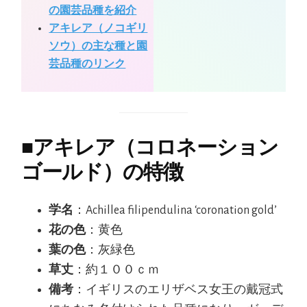
の園芸品種を紹介
アキレア（ノコギリ
ソウ）の主な種と園
芸品種のリンク
■
アキレア（コロネーション
ゴールド）の特徴
学名
：Achillea filipendulina ‘coronation gold’
花の色
：黄色
葉の色
：灰緑色
草丈
：約１００ｃｍ
備考
：イギリスのエリザベス女王の戴冠式