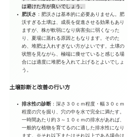
は避けた方が良いでしょう。
肥沃さ
：肥沃さは基本的に必要ありません。肥
沃すぎる土壌は、成長を促進させる効果もあり
ますが、株が軟弱になり病害虫に弱くなった
り、夏場に蒸れる原因ともなります。そのた
め、堆肥は入れすぎない方がよいです。土壌の
状態を見ながら、極端に痩せていると感じる場
合には適度に堆肥を入れて上げるとよいでしょ
う。
土壌診断と改善の行い方
排水性の診断
：深さ３０ｃｍ程度・幅３０ｃｍ
程度の穴を掘り、穴の中を水で完全に満たす。
一時間あたり約３～１０ｃｍの排水があれば、
一般的な植物を育てるのに適した排水性になり
ます。※それ以下またはそれ以上である場合は