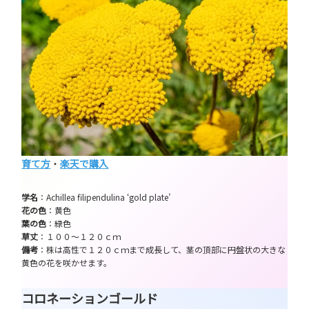
育て方
・
楽天で購入
学名
：Achillea filipendulina ‘gold plate’
花の色
：黄色
葉の色
：緑色
草丈
：１００～１２０ｃｍ
備考
：株は高性で１２０ｃｍまで成長して、茎の頂部に円盤状の大きな
黄色の花を咲かせます。
コロネーションゴールド