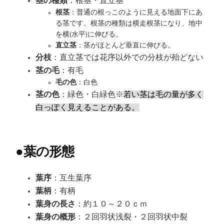
茎の種類
：根茎・直立茎
根茎
：普通の根っこのように見える地面下にあ
る茎です。根茎の種類は横走根茎になり、地中
を横(水平)に伸びる。
直立茎
：茎がほとんど垂直に伸びる。
分枝
：直立茎では花序以外での分枝が殆どない
茎の毛
：有毛
毛の色
：白色
茎の色
：緑色・白緑色※
若い茎は毛の量が多く
白っぽく見えることがある。
●
葉の形態
葉序
：互生葉序
葉柄
：有柄
葉身の長さ
：約１０～２０ｃｍ
葉身の概形
：２回羽状浅裂・２回羽状中裂