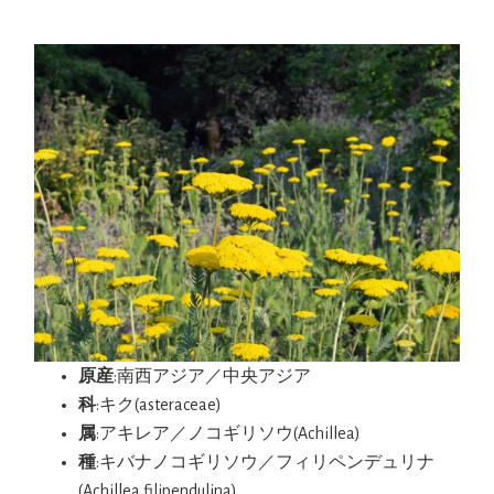
原産
:南西アジア／中央アジア
科
:キク(asteraceae)
属
:アキレア／ノコギリソウ(Achillea)
種
:キバナノコギリソウ／フィリペンデュリナ
(Achillea filipendulina)