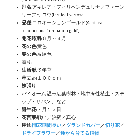
別名
:アキレア・フィリペンデュリナ／ファーン
リーフ ヤロウ(fernleaf yarrow)
品種
:コロネーションゴールド(Achillea
filipendulina ‘coronation gold’)
開花時期
:６月～９月
花の色
:黄色
葉の色
:灰緑色
香り
:
生活形
:多年草
草丈
:約１００ｃｍ
株張り
:
バイオーム
:温帯広葉樹林・地中海性植生・ステ
ップ・サバンナ など
誕生花
:７月１２日
花言葉
:戦い／治療／真心
用途
:
開花期間長い
／
グランドカバー
／
切り花
／
ドライフラワー
／
種から育てる植物