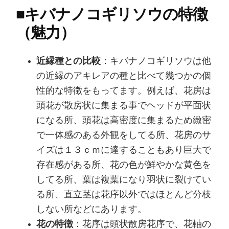
■
キバナノコギリソウの特徴
（魅力）
近縁種との比較
：キバナノコギリソウは他
の近縁のアキレアの種と比べて幾つかの個
性的な特徴をもってます。例えば、花房は
頭花が散房状に集まる事でヘッドが平面状
になる所、頭花は高密度に集まるため緻密
で一体感のある外観をしてる所、花房のサ
イズは１３ｃｍに達することもあり巨大で
存在感がある所、花の色が鮮やかな黄色を
してる所、葉は複葉になり羽状に裂けてい
る所、直立茎は花序以外ではほとんど分枝
しない所などにあります。
花の特徴
：花序は頭状散房花序で、花軸の