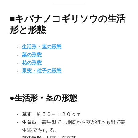
■
キバナノコギリソウの生活
形と形態
生活形・茎の形態
葉の形態
花の形態
果実・種子の形態
●
生活形・茎の形態
草丈
：約５０～１２０ｃｍ
生育型
：叢生型で、地際から茎が何本も出て叢
生(株立ち)する。