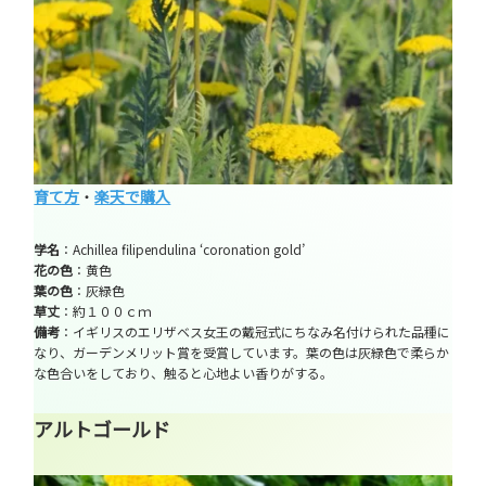
育て方
・
楽天で購入
学名
：Achillea filipendulina ‘coronation gold’
花の色
：黄色
葉の色
：灰緑色
草丈
：約１００ｃｍ
備考
：イギリスのエリザベス女王の戴冠式にちなみ名付けられた品種に
なり、ガーデンメリット賞を受賞しています。葉の色は灰緑色で柔らか
な色合いをしており、触ると心地よい香りがする。
アルトゴールド