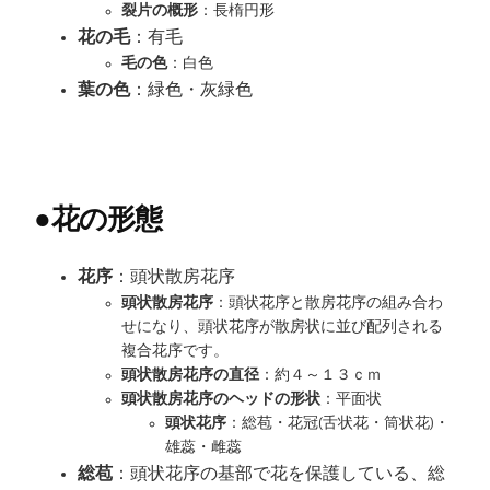
裂片の概形
：長楕円形
花の毛
：有毛
毛の色
：白色
葉の色
：緑色・灰緑色
●
花の形態
花序
：頭状散房花序
頭状散房花序
：頭状花序と散房花序の組み合わ
せになり、頭状花序が散房状に並び配列される
複合花序です。
頭状散房花序の直径
：約４～１３ｃｍ
頭状散房花序のヘッドの形状
：平面状
頭状花序
：総苞・花冠(舌状花・筒状花)・
雄蕊・雌蕊
総苞
：頭状花序の基部で花を保護している、総