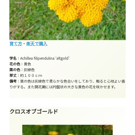
育て方
・
楽天で購入
学名
：Achillea filipendulina ‘altgold’
花の色
：黄色
葉の色
：灰緑色
草丈
：約１００ｃｍ
備考
：葉の色は灰緑色で柔らかな色合いをしており、触ると心地よい香
りがする。また開花期には円盤状の大きな黄色の花を咲かせます。
クロスオブゴールド