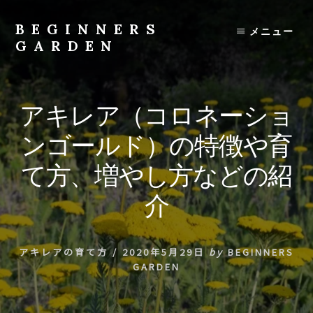
Skip
to
BEGINNERS
メニュー
content
GARDEN
植
物
の
アキレア（コロネーショ
種
類
ンゴールド）の特徴や育
や
育
て方、増やし方などの紹
て
方
介
の
紹
介
アキレアの育て方
/
2020年5月29日
by
BEGINNERS
を
GARDEN
行
い