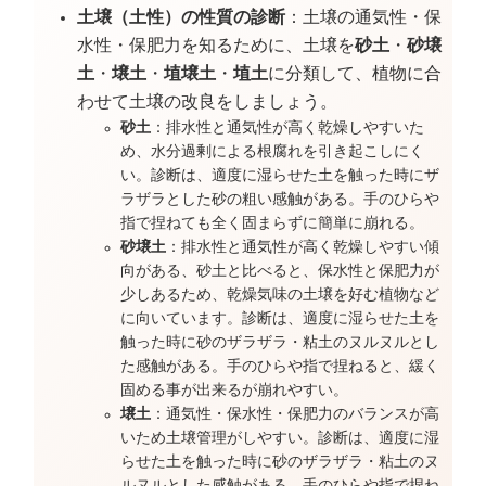
土壌（土性）の性質の診断
：土壌の通気性・保
水性・保肥力を知るために、土壌を
砂土
・
砂壌
土
・
壌土
・
埴壌土
・
埴土
に分類して、植物に合
わせて土壌の改良をしましょう。
砂土
：排水性と通気性が高く乾燥しやすいた
め、水分過剰による根腐れを引き起こしにく
い。診断は、適度に湿らせた土を触った時にザ
ラザラとした砂の粗い感触がある。手のひらや
指で捏ねても全く固まらずに簡単に崩れる。
砂壌土
：排水性と通気性が高く乾燥しやすい傾
向がある、砂土と比べると、保水性と保肥力が
少しあるため、乾燥気味の土壌を好む植物など
に向いています。診断は、適度に湿らせた土を
触った時に砂のザラザラ・粘土のヌルヌルとし
た感触がある。手のひらや指で捏ねると、緩く
固める事が出来るが崩れやすい。
壌土
：通気性・保水性・保肥力のバランスが高
いため土壌管理がしやすい。診断は、適度に湿
らせた土を触った時に砂のザラザラ・粘土のヌ