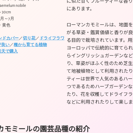
に似た甘くフルーティーな香り
aemelum nobile
にあります。
～30cm
6月～7月
ローマンカモミールは、地面を
・黄色
がる草姿・鑑賞価値と香りが良
ンドカバー
／
切り花
／
ドライフラワ
る目的で栽培されています。用
が良い
／
種から育てる植物
ヨーロッパで伝統的に育てられ
楽天で購入
らイングリッシュガーデンなど
り、草姿がほふく性のため芝生
て地被植物として利用されたり
ティーは世界で人気のあるハー
つであるためハーブガーデンな
たり、花を収穫してドライフラ
などに利用されたりして楽しま
カモミールの園芸品種の紹介