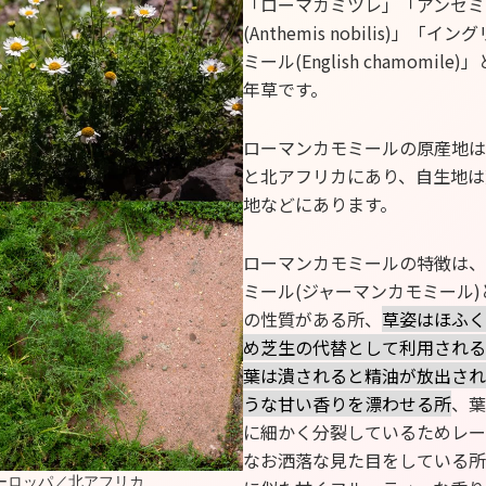
「ローマカミツレ」「アンセミ
(Anthemis nobilis)」「
ミール(English chamomil
年草です。
ローマンカモミールの原産地は
と北アフリカにあり、自生地は
地などにあります。
ローマンカモミールの特徴は、
ミール(ジャーマンカモミール
の性質がある所、
草姿はほふく
め芝生の代替として利用される
葉は潰されると精油が放出され
うな甘い香りを漂わせる所
、葉
に細かく分裂しているためレー
なお洒落な見た目をしている所
ヨーロッパ／北アフリカ