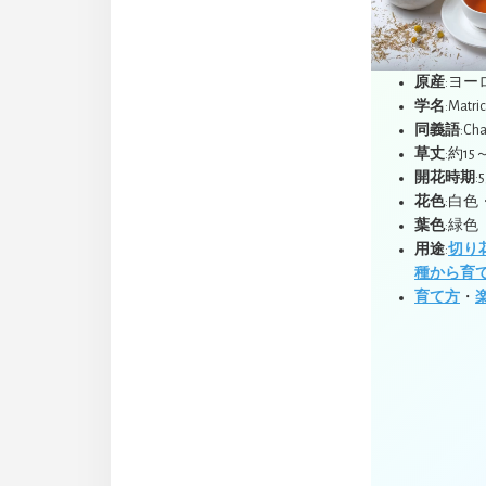
原産
:ヨ
学名
:Matri
同義語
:Cha
草丈
:約15
開花時期
:
花色
:白色
葉色
:緑色
用途
:
切り
種から育
育て方
・