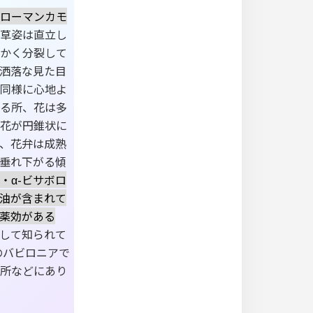
ローマンカモ
草姿は直立し
かく分裂して
洒落な見た目
同様に心地よ
る所、花は多
花が円錐状に
、花弁は成熟
垂れ下がる傾
・α-ビサボロ
精油が含まれて
薬効がある
して知られて
のバビロニアで
所などにあり