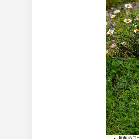
原産
:西