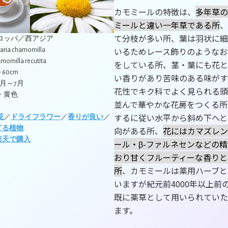
カモミールの特徴は、
多年草の
ミールと違い一年草である所
、
て分枝が多い所、葉は羽状に細
ーロッパ／西アジア
いるためレース飾りのようなお
caria chamomilla
momilla recutita
をしている所、茎・葉にも花と
～60cm
い香りがあり苦味のある味がす
5月～7月
花性でキク科でよく見られる頭
・黄色
並んで華やかな花房をつくる所
するに従い水平から斜め下へと
花
／
ドライフラワー
／
香りが良い
／
向がある所、
花にはカマズレン
てる植物
楽天で購入
ール・β-ファルネセンなどの
おり甘くフルーティーな香りと
所
、カモミールは薬用ハーブと
いますが紀元前4000年以上前
既に薬草として用いられていた
ます。