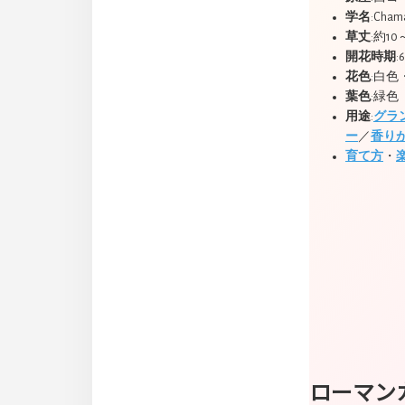
学名
:Cham
草丈
:約10
開花時期
:
花色
:白色
葉色
:緑色
用途
:
グラ
ー
／
香り
育て方
・
ローマン