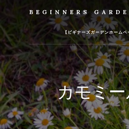
Skip
to
BEGINNERS GARD
content
植
物
の
【ビギナーズガーデンホームペ
種
類
や
育
て
方
の
カモミー
紹
介
を
行
い
ま