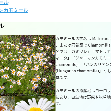
ール
ンカモミール
ル
カモミールの学名は Matricaria c
、または同義語で Chamomilla r
名では「カミツレ」「マトリカ
ィータ」「ジャーマンカモミール(
chamomile)」「ハンガリア
(Hungarian chamomile)
草です。
カモミールの原産地はヨーロッ
にあり、自生地は野原や牧草地
す。