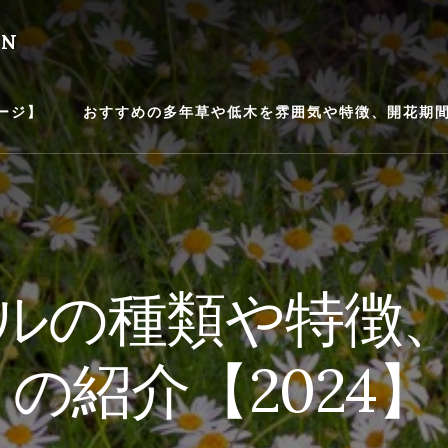
EN
ージ】
おすすめの多年草や低木を雰囲気や特徴、開花期間等
ルの種類や特徴
の紹介【2024】