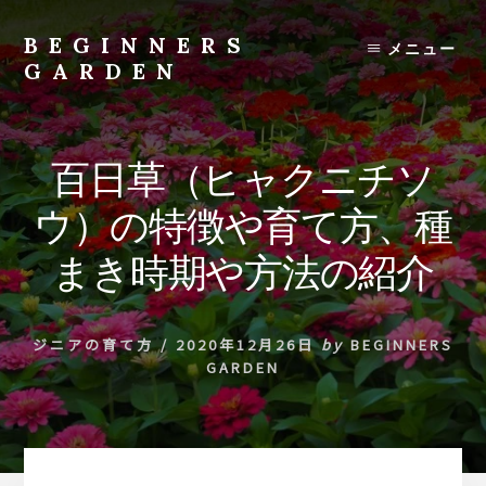
Skip
to
BEGINNERS
メニュー
content
GARDEN
植
物
の
百日草（ヒャクニチソ
種
類
ウ）の特徴や育て方、種
や
育
まき時期や方法の紹介
て
方
の
ジニアの育て方
/
2020年12月26日
by
BEGINNERS
紹
GARDEN
介
を
行
い