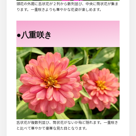
頭花の外周に舌状花が２列から数列並び、中央に筒状花が集ま
ります。一重咲きよりも華やかな花姿が楽しめます。
●
八重咲き
舌状花が複数列並び、筒状花がないか殆ど隠れます。一重咲き
と比べて華やかで豪華な見た目となります。