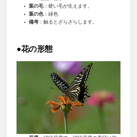
葉の毛
：硬い毛が生えます。
葉の色
：緑色
備考
：触るとざらざらします。
●
花の形態