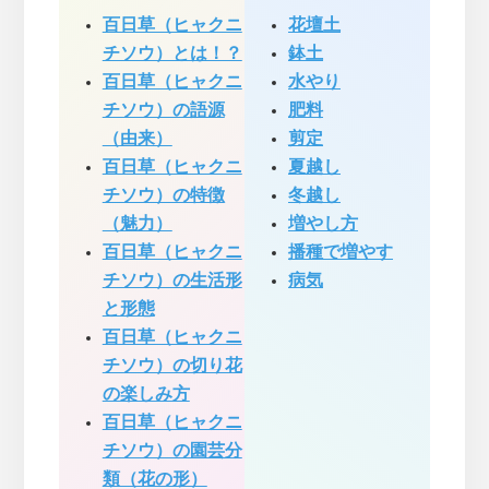
百日草（ヒャクニ
花壇土
チソウ）とは！？
鉢土
百日草（ヒャクニ
水やり
チソウ）の語源
肥料
（由来）
剪定
百日草（ヒャクニ
夏越し
チソウ）の特徴
冬越し
（魅力）
増やし方
百日草（ヒャクニ
播種で増やす
チソウ）の生活形
病気
と形態
百日草（ヒャクニ
チソウ）の切り花
の楽しみ方
百日草（ヒャクニ
チソウ）の園芸分
類（花の形）