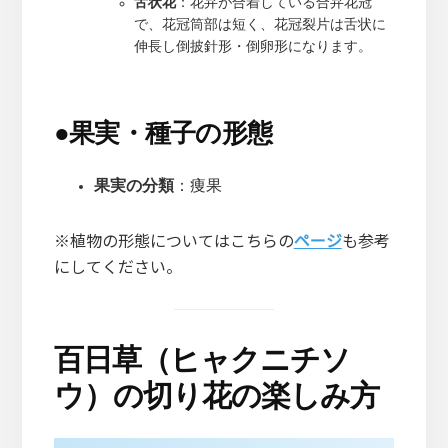
舌状花
：花弁が合着している合弁花冠
で、花冠筒部は短く、花冠裂片は舌状に
伸長し倒披針形・倒卵形になります。
●
果実・種子の形態
果実の分類
：痩果
※植物の形態についてはこちらの
ページ
も参考
にしてください。
百日草（ヒャクニチソ
ウ）の切り花の楽しみ方