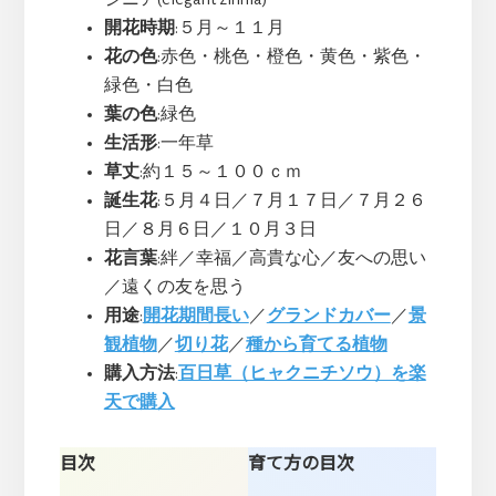
開花時期
:５月～１１月
花の色
:赤色・桃色・橙色・黄色・紫色・
緑色・白色
葉の色
:緑色
生活形
:一年草
草丈
:約１５～１００ｃｍ
誕生花
:５月４日／７月１７日／７月２６
日／８月６日／１０月３日
花言葉
:絆／幸福／高貴な心／友への思い
／遠くの友を思う
用途
:
開花期間長い
／
グランドカバー
／
景
観植物
／
切り花
／
種から育てる植物
購入方法
:
百日草（ヒャクニチソウ）を楽
天で購入
目次
育て方の目次