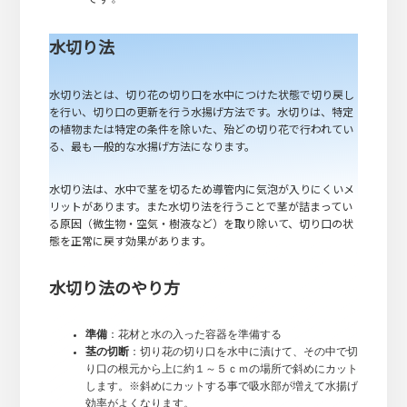
水切り法
水切り法とは、切り花の切り口を水中につけた状態で切り戻し
を行い、切り口の更新を行う水揚げ方法です。水切りは、特定
の植物または特定の条件を除いた、殆どの切り花で行われてい
る、最も一般的な水揚げ方法になります。
水切り法は、水中で茎を切るため導管内に気泡が入りにくいメ
リットがあります。また水切り法を行うことで茎が詰まってい
る原因（微生物・空気・樹液など）を取り除いて、切り口の状
態を正常に戻す効果があります。
水切り法のやり方
準備
：花材と水の入った容器を準備する
茎の切断
：切り花の切り口を水中に漬けて、その中で切
り口の根元から上に約１～５ｃｍの場所で斜めにカット
します。※斜めにカットする事で吸水部が増えて水揚げ
効率がよくなります。