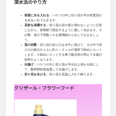
深水法のやり方
容器に水を入れる
：バケツの中に切り花の半分程度浸か
る水をいれておきます。
花材を保護する
：切り花の花や葉が潰れないように注意
しながら、新聞紙で固定するように優しく包みます。そ
の際、茎の下部数ｃｍを新聞紙から出しておきましょ
う。
茎の切断
：切り花の切り口を水中に漬けて、その中で切
り口の根元から上に約１～５ｃｍの場所で斜めにカット
します。※斜めにカットする事で吸水部が増えて水揚げ
効率がよくなります。
水揚げ
：バケツの中に切り花が半分以上浸かる様にし
て、数時間程度放置して水揚げします。
切り花を生ける
：切り花を花器に入れて飾ります。
クリザール・フラワーフード