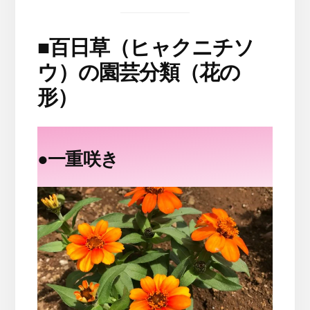
■
百日草（ヒャクニチソ
ウ）の園芸分類（花の
形）
●
一重咲き