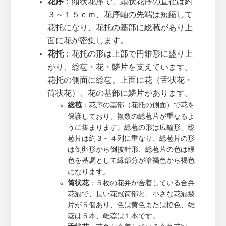
花序
：頭状花序で、頭状花序の直径は約
３～１５ｃｍ、花序軸の先端は短縮して
花托になり、花托の基部に総苞があり上
面に花が密集します。
花托
：花托の形は上部で円錐形に盛り上
がり、総苞・花・鱗片を支えています。
花托の側面に総苞、上面に花（舌状花・
筒状花）、花の基部に鱗片があります。
総苞
：花序の基部（花托の側面）で花を
保護しており、複数の総苞片が重なるよ
うに集まります。総苞の形は広鐘形、総
苞片は約３～４列に重なり、総苞片の形
は倒卵形から倒披針形、総苞片の色は緑
色を基調として縁部分が暗褐色から褐色
になります。
筒状花
：５枚の花弁が合着している合弁
花冠で、長い花冠筒部と、小さな花冠裂
片が５個あり、色は黄色または橙色、雄
蕊は５本、雌蕊は１本です。