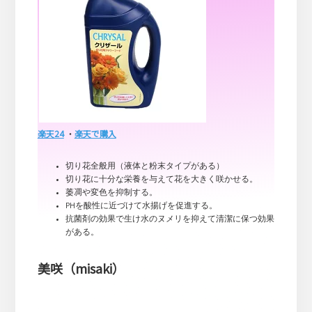
楽天24
・
楽天で購入
切り花全般用（液体と粉末タイプがある）
切り花に十分な栄養を与えて花を大きく咲かせる。
萎凋や変色を抑制する。
PHを酸性に近づけて水揚げを促進する。
抗菌剤の効果で生け水のヌメリを抑えて清潔に保つ効果
がある。
美咲（misaki）