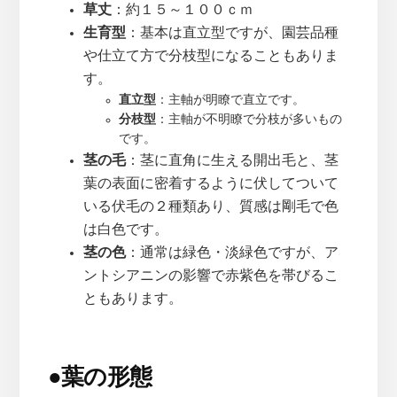
草丈
：約１５～１００ｃｍ
生育型
：基本は直立型ですが、園芸品種
や仕立て方で分枝型になることもありま
す。
直立型
：主軸が明瞭で直立です。
分枝型
：主軸が不明瞭で分枝が多いもの
です。
茎の毛
：茎に直角に生える開出毛と、茎
葉の表面に密着するように伏してついて
いる伏毛の２種類あり、質感は剛毛で色
は白色です。
茎の色
：通常は緑色・淡緑色ですが、ア
ントシアニンの影響で赤紫色を帯びるこ
ともあります。
●
葉の形態