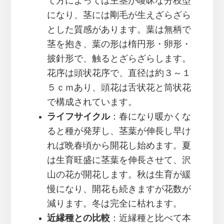
て方によっては主茎が曖昧な分枝型
になり、茎には剛毛が生えざらざら
とした質感があります。葉は無柄で
茎を抱き、葉の形は楕円形・卵形・
披針形で、触るとざらざらします。
花序は頭状花序で、直径は約３～１
５ｃｍあり、頭花は舌状花と筒状花
で構成されています。
ライフサイクル
：春になり暖かくな
ると種が発芽し、茎葉が伸長し早け
れば晩春頃から開花し始めます。夏
は生育旺盛に茎葉を伸長させて、沢
山の花が開花します。秋は生育が緩
慢になり、開花も続きますが花数が
減ります。冬は完全に枯れます。
近縁種との比較
：近縁種と比べて本