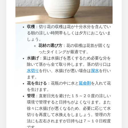
収穫
：切り花の収穫は花が十分水分を含んでい
る朝の涼しい時間帯もしくは夕方におこないま
しょう。
花材の選び方
：花の収穫は花首が固くな
ったタイミングが最適です。
水揚げ
：葉は水揚げを悪くするため必要な分を
除いて茎から全て取り外します。茎の切り口は
水切り
を行い、水揚げが悪い場合は
深水
を行い
ます。
花を生ける
：花瓶の中に水と
延命剤
を入れて花
を生けます。
管理
：直射日光を避けた１５～２０度の涼しい
環境で管理すると日持ちがよくなります。また
徐々に水揚げが悪くなるため、必要に応じて水
切りを再度して水換えをしましょう。管理の方
法にも左右されますが日持ちは７～１０日程度
です。