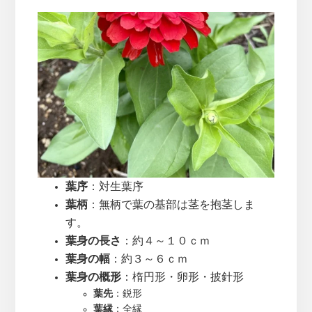
葉序
：対生葉序
葉柄
：無柄で葉の基部は茎を抱茎しま
す。
葉身の長さ
：約４～１０ｃｍ
葉身の幅
：約３～６ｃｍ
葉身の概形
：楕円形・卵形・披針形
葉先
：鋭形
葉縁
：全縁