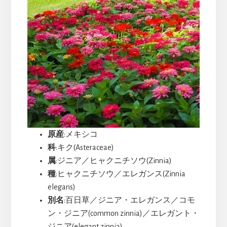
原産
:メキシコ
科
:キク(Asteraceae)
属
:ジニア／ヒャクニチソウ(Zinnia)
種
:ヒャクニチソウ／エレガンス(Zinnia
elegans)
別名
:百日草／ジニア・エレガンス／コモ
ン・ジニア(common zinnia)／エレガント・
ジニア(elegant zinnia)