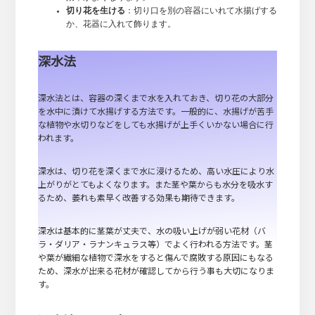
切り花を生ける
：切り口を別の容器にいれて水揚げする
か、花器に入れて飾ります。
深水法
深水法とは、容器の深くまで水を入れておき、切り花の大部分
を水中に漬けて水揚げする方法です。一般的に、水揚げが苦手
な植物や水切りなどをしても水揚げが上手くいかない場合に行
われます。
深水は、切り花を深くまで水に浸けるため、高い水圧により水
上がりがとてもよくなります。また茎や葉からも水分を吸水す
るため、萎れも素早く改善する効果も期待できます。
深水は基本的に茎葉が丈夫で、水の吸い上げが弱い花材（バ
ラ・ダリア・ラナンキュラス等）でよく行われる方法です。茎
や葉が繊細な植物で深水をすると傷んで腐敗する原因にもなる
ため、深水が出来る花材が確認してから行う事も大切になりま
す。