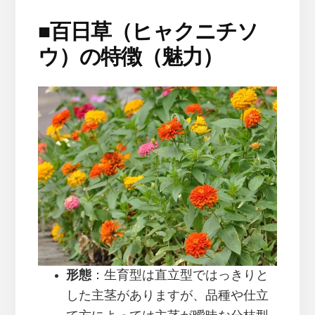
■
百日草（ヒャクニチソ
ウ）の特徴（魅力）
形態
：生育型は直立型ではっきりと
した主茎がありますが、品種や仕立