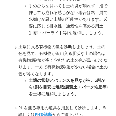
手のひらを開いても土の塊が崩れず、指で
押しても崩れる感じがない場合は粘土質で
水捌けが悪い土壌の可能性があります。必
要に応じて排水性・通気性を高める用土
(川砂・パーライト等)を混和しましょう。
土壌に入る有機物の量を診断しましょう。土の
色を見て、有機物が沢山入る肥沃な土の場合は
有機物(腐植)が多く含むため土の色が黒っぽくな
ります。一方で有機物(腐植)が少ない場合は土の
色が薄くなります。
土壌の状態とバランスを見ながら、2割か
ら3割を目安に堆肥(腐葉土・バーク堆肥等)
を土壌に混和しましょう。
PHを測る専用の道具を用意して診断します。※
詳しくは
PHを診断
からご覧下さい。