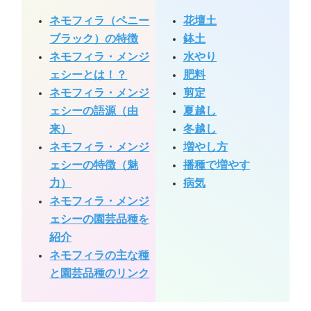
ネモフィラ（ペニー
花壇土
ブラック）の特徴
鉢土
ネモフィラ・メンジ
水やり
ェシーとは！？
肥料
ネモフィラ・メンジ
剪定
ェシーの語源（由
夏越し
来）
冬越し
ネモフィラ・メンジ
増やし方
ェシーの特徴（魅
播種で増やす
力）
病気
ネモフィラ・メンジ
ェシーの園芸品種を
紹介
ネモフィラの主な種
と園芸品種のリンク