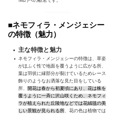
1842 )への献名です。
■
ネモフィラ・メンジェシー
の特徴（魅力）
主な特徴と魅力
ネモフィラ・メンジェシーの特徴は、草姿
がほふく性で地面を覆うように広がる所、
葉は羽状に縁部分が裂けているためレース
飾りのようなお洒落な見た目をしている
所、
開花は春から初夏頃にあり、花は株を
覆うように一斉に沢山咲くため、ネモフィ
ラが植えられた丘陵地などでは花絨毯の美
しい景観が見られる所
、花の色は植物では