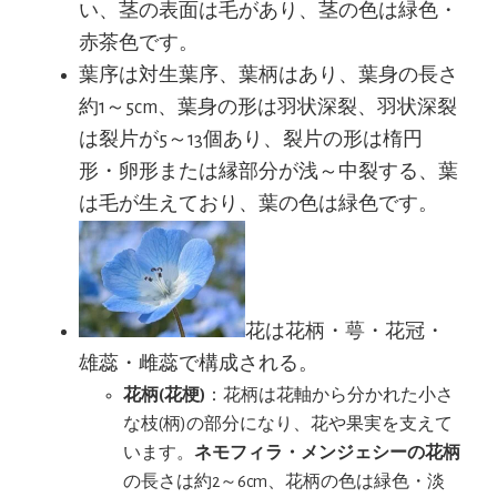
い、茎の表面は毛があり、茎の色は緑色・
赤茶色です。
葉序は対生葉序、葉柄はあり、葉身の長さ
約1～5cm、葉身の形は羽状深裂、羽状深裂
は裂片が5～13個あり、裂片の形は楕円
形・卵形または縁部分が浅～中裂する、葉
は毛が生えており、葉の色は緑色です。
花は花柄・萼・花冠・
雄蕊・雌蕊で構成される。
花柄(花梗)
：花柄は花軸から分かれた小さ
な枝(柄)の部分になり、花や果実を支えて
います。
ネモフィラ・メンジェシーの花柄
の長さは約2～6cm、花柄の色は緑色・淡