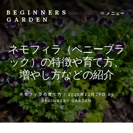
Skip
to
BEGINNERS
メニュー
content
GARDEN
植
物
の
ネモフィラ（ペニーブラ
種
類
ック）の特徴や育て方、
や
育
増やし方などの紹介
て
方
の
ネモフィラの育て方
/
2020年12月29日
by
紹
BEGINNERS GARDEN
介
を
行
い