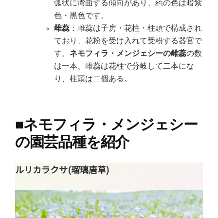
弧状に湾曲する傾向があり、葯の色は暗紫
色・黒色です。
雌蕊
：雌蕊は子房・花柱・柱頭で構成され
ており、花粉を受け入れて受粉する器官で
す。
ネモフィラ・メンジェシーの雌蕊
の数
は一本、雌蕊は花柱で分岐して二本にな
り、柱頭は二個ある。
■
ネモフィラ・メンジェシー
の園芸品種を紹介
ルリカラクサ(瑠璃唐草)