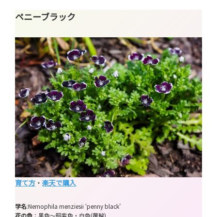
ペニーブラック
育て方
・
楽天で購入
学名
:Nemophila menziesii ‘penny black’
花の色
：黒色～暗紫色・白色(覆輪)