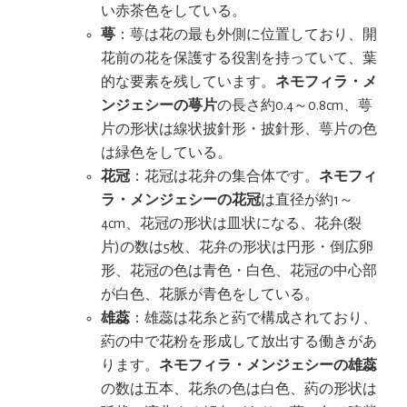
い赤茶色をしている。
萼
：萼は花の最も外側に位置しており、開
花前の花を保護する役割を持っていて、葉
的な要素を残しています。
ネモフィラ・メ
ンジェシーの萼片
の長さ約0.4～0.8cm、萼
片の形状は線状披針形・披針形、萼片の色
は緑色をしている。
花冠
：花冠は花弁の集合体です。
ネモフィ
ラ・メンジェシーの花冠
は直径が約1～
4cm、花冠の形状は皿状になる、花弁(裂
片)の数は5枚、花弁の形状は円形・倒広卵
形、花冠の色は青色・白色、花冠の中心部
が白色、花脈が青色をしている。
雄蕊
：雄蕊は花糸と葯で構成されており、
葯の中で花粉を形成して放出する働きがあ
ります。
ネモフィラ・メンジェシーの雄蕊
の数は五本、花糸の色は白色、葯の形状は