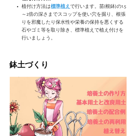
植付け方法は
標準植え
で行います。苗(根鉢)の1.5
～2倍の深さまでスコップを使い穴を掘り、根張
りを邪魔したり保水性や栄養の保持を悪くする
石やゴミ等を取り除き、標準植えで植え付けを
行いましょう。
鉢土づくり