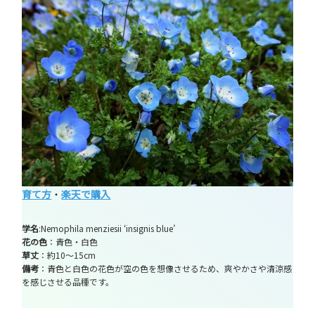
育て方
・
楽天で購入
学名
:Nemophila menziesii ‘insignis blue’
花の色
：青色・白色
草丈
：約10～15cm
備考
：青色と白色の花色が空の色を想像させるため、爽やかさや清涼感
を感じさせる品種です。