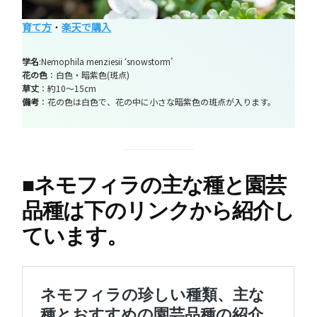
育て方
・
楽天で購入
学名
:Nemophila menziesii ‘snowstorm’
花の色
：白色・暗紫色(斑点)
草丈
：約10～15cm
備考
：花の色は白色で、花の中に小さな暗紫色の斑点が入ります。
■
ネモフィラの主な種と園芸
品種は下のリンクから紹介し
ています。