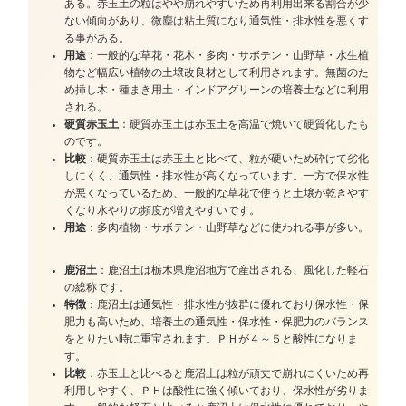
ある。赤玉土の粒はやや崩れやすいため再利用出来る割合が少
ない傾向があり、微塵は粘土質になり通気性・排水性を悪くす
る事がある。
用途
：一般的な草花・花木・多肉・サボテン・山野草・水生植
物など幅広い植物の土壌改良材として利用されます。無菌のた
め挿し木・種まき用土・インドアグリーンの培養土などに利用
される。
硬質赤玉土
：硬質赤玉土は赤玉土を高温で焼いて硬質化したも
のです。
比較
：硬質赤玉土は赤玉土と比べて、粒が硬いため砕けて劣化
しにくく、通気性・排水性が高くなっています。一方で保水性
が悪くなっているため、一般的な草花で使うと土壌が乾きやす
くなり水やりの頻度が増えやすいです。
用途
：多肉植物・サボテン・山野草などに使われる事が多い。
鹿沼土
：鹿沼土は栃木県鹿沼地方で産出される、風化した軽石
の総称です。
特徴
：鹿沼土は通気性・排水性が抜群に優れており保水性・保
肥力も高いため、培養土の通気性・保水性・保肥力のバランス
をとりたい時に重宝されます。ＰＨが４～５と酸性になりま
す。
比較
：赤玉土と比べると鹿沼土は粒が頑丈で崩れにくいため再
利用しやすく、ＰＨは酸性に強く傾いており、保水性が劣りま