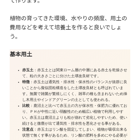
て作ります。
植物の育ってきた環境、水やりの頻度、用土の
費用などを考えて培養土を作ると良いでしょ
う。
基本用土
赤玉土
：赤玉土とは関東ローム層の中層にある赤土を乾燥させ
て、粒の大きさごとに分けた土壌改良材です。
特徴
：赤玉土は通気性・排水性・保水性のバランスが抜群に良
いことから擬似団粒構造をした土壌改良材とも呼ばれていま
す。無菌で雑菌が繁殖しにくく、雑草の種も含まれないため挿
し木用土やインドアグリーンの土としても使われる。
比較
：鹿沼土と比べて赤玉土の方が保水性・保肥力に優れてお
り、ＰＨが中性に近い弱酸性のため幅広い植物で利用しやす
い。赤玉土は鹿沼土よりも粒が崩れて劣化しやすいため、使い
続けると微塵が出て通気性・排水性を悪化させる事がある。
注意点
：赤玉土はリン酸を固定してしまい、植物が吸収出来る
状態で無くす事があるため、リン酸の肥料を多めにやる必要が