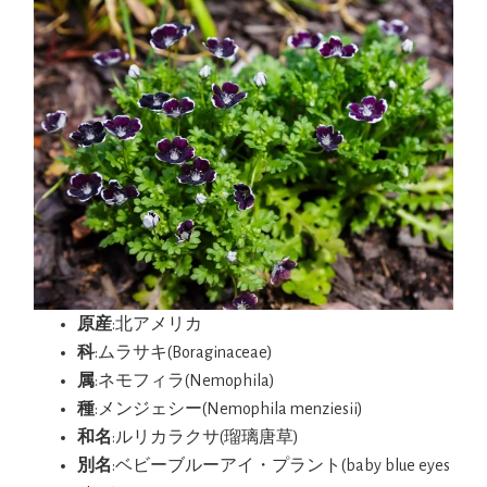
原産
:北アメリカ
科
:ムラサキ(Boraginaceae)
属
:ネモフィラ(Nemophila)
種
:メンジェシー(Nemophila menziesii)
和名
:ルリカラクサ(瑠璃唐草)
別名
:ベビーブルーアイ・プラント(baby blue eyes