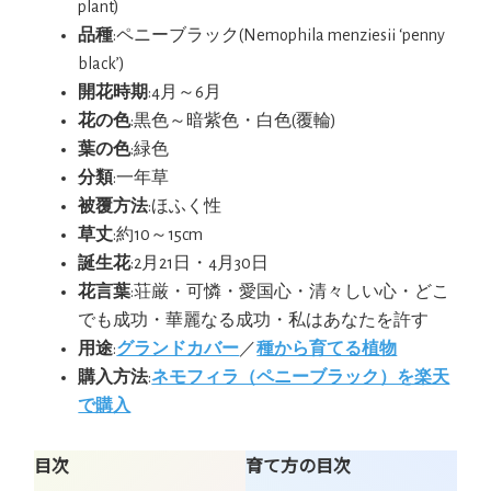
plant)
品種
:ペニーブラック(Nemophila menziesii ‘penny
black’)
開花時期
:4月～6月
花の色
:黒色～暗紫色・白色(覆輪)
葉の色
:緑色
分類
:一年草
被覆方法
:ほふく性
草丈
:約10～15cm
誕生花
:2月21日・4月30日
花言葉
:荘厳・可憐・愛国心・清々しい心・どこ
でも成功・華麗なる成功・私はあなたを許す
用途
:
グランドカバー
／
種から育てる植物
購入方法
:
ネモフィラ（ペニーブラック）を楽天
で購入
目次
育て方の目次