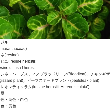
ラジル
maranthaceae)
(Iresine)
(Iresine herbstii)
resine diffusa f herbstii
レシネ・ハーブスティ／ブラッドリーフ(Bloodleaf)／チキン
n gizzard plant)／ビーフステーキプラント(beefsteak plant)
オレティクラタ(Iresine herbstii ‘Aureoreticulata’)
:夏
緑色・黄色・白色
緑色・黄色