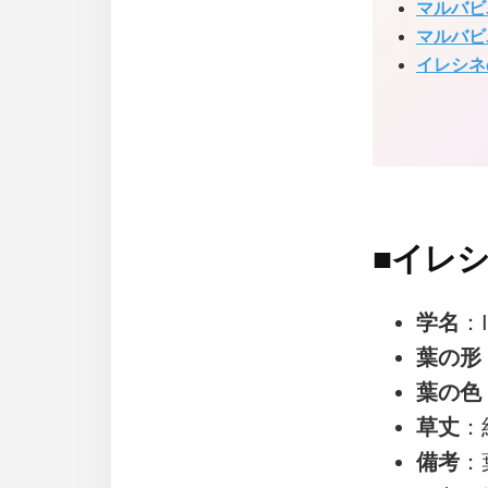
マルバビ
マルバビ
イレシネ
■
イレ
学名
：Ir
葉の形
葉の色
草丈
：
備考
：