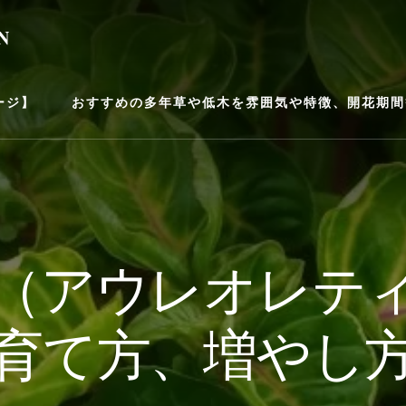
N
ージ】
おすすめの多年草や低木を雰囲気や特徴、開花期間等
（アウレオレテ
育て方、増やし