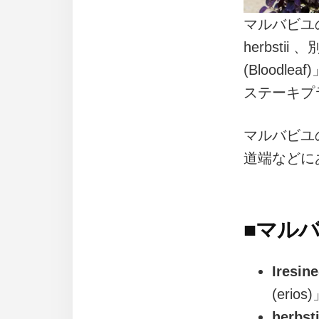
マルバビユの学名
herbst
(Bloodle
ステーキプラン
マルバビユ
道端などに
■
マルバ
Iresi
(er
herbs