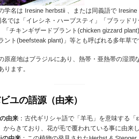
は Iresine herbstii 、または同義語で Iresine di
ii 、別名では「イレシネ・ハーブスティ」「ブラッド
af)」「チキンギザードプラント(chicken gizzard pl
ト(beefsteak plant)」等とも呼ばれる多年草
の原産地はブラジルにあり、熱帯・亜熱帯の湿潤
あります。
ビユの語源（由来）
neの由来
：古代ギリシャ語で「羊毛」を意味する「ερ
ios)」からきており、花が毛で覆われている事に由来
tiiの由来
：この植物の発見されたHerbst & Stenger nu