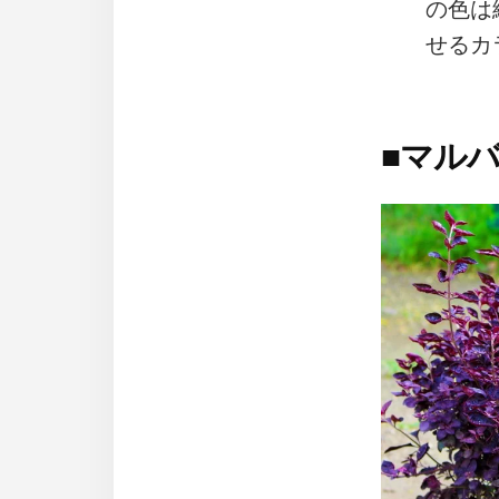
の色は
せるカ
■
マル