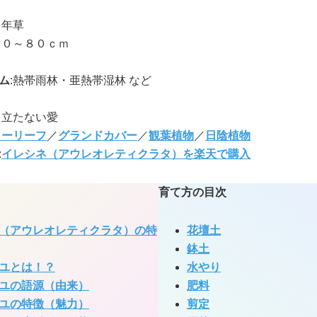
多年草
５０～８０ｃｍ
ム
:熱帯雨林・亜熱帯湿林 など
目立たない愛
ラーリーフ
／
グランドカバー
／
観葉植物
／
日陰植物
:
イレシネ（アウレオレティクラタ）を楽天で購入
育て方の目次
（アウレオレティクラタ）の特
花壇土
鉢土
ユとは！？
水やり
ユの語源（由来）
肥料
ユの特徴（魅力）
剪定