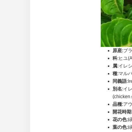
原産
:ブ
科
:ヒユ(A
属
:イレシネ
種
:マルバビユ
同義語
:I
別名
:イ
(chicke
品種
:アウレ
開花時期
花の色
:
葉の色
: