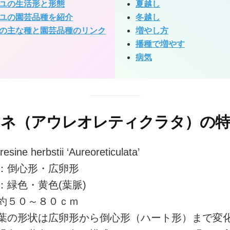
ユの生活形と形態
夏越し
ユの園芸品種を紹介
冬越し
の主な種と園芸品種のリンク
増やし方
播種で増やす
病気
シネ（アウレオレティクラタ）の特
esine herbstii ‘Aureoreticulata’
：倒心形・広卵形
：緑色・黄色(葉脈)
約５０～８０ｃｍ
葉の形状は広卵形から倒心形（ハート形）まで変