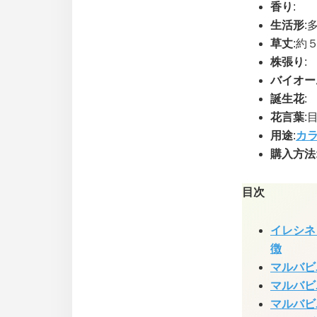
香り
:
生活形
:
草丈
:約
株張り
:
バイオー
誕生花
:
花言葉
:
用途
:
カ
購入方法
目次
イレシネ
徴
マルバビ
マルバビ
マルバビ