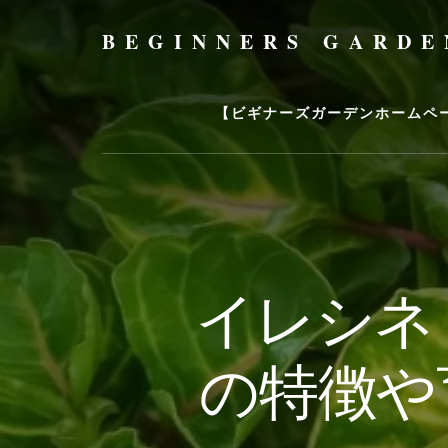
Skip
to
BEGINNERS GARDE
content
植
物
の
【ビギナーズガーデンホームペ
種
類
や
育
て
方
の
イレシネ
紹
介
を
の特徴や
行
い
ま