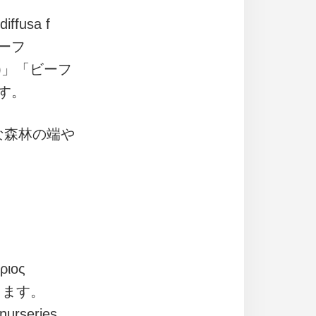
ffusa f
リーフ
ant)」「ビーフ
です。
な森林の端や
ιος
します。
rseries