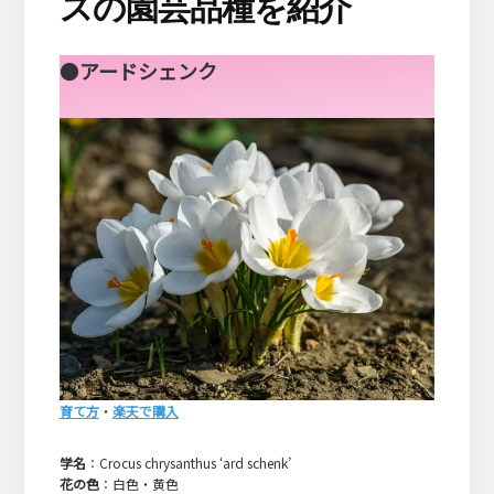
スの園芸品種を紹介
●
アードシェンク
育て方
・
楽天で購入
学名
：Crocus chrysanthus ‘ard schenk’
花の色
：白色・黄色