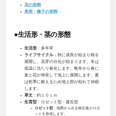
花の形態
果実・種子の形態
●
生活形・茎の形態
生活形
：多年草
ライフサイクル
：秋に成長が始まり根を
展開し、花芽の分化が始まります。冬は
低温に当たり春化します。晩冬から春に
葉と花が伸長して地上に展開します。夏
は乾季に耐えるため地上部が枯れて休眠
します。
草丈
：約１０ｃｍ
生育型
：ロゼット型・叢生型
ロゼット型
：地際から出る根生葉がロゼ
ットを形成します。