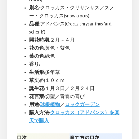
別名
:クロッカス・クリサンサス／スノ
ー・クロッカス(snow crocus)
品種
:アドバンス(Crocus chrysanthus ‘ard
schenk’)
開花時期
:２月～４月
花の色
:黄色・紫色
葉の色
:緑色
香り
:
生活形
:多年草
草丈
:約１０ｃｍ
誕生花
:１月３日／２月２４日
花言葉
:切望／青春の喜び
用途
:
球根植物
／
ロックガーデン
購入方法
:
クロッカス（アドバンス）を楽
天で購入
目次
育て方の目次