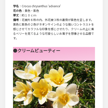
学名
：Crocus chrysanthus ‘advance’
花の色
：黄色・紫色
草丈
：約１０ｃｍ
備考
：花被片６枚の内、外花被３枚の裏側が紫色を呈します。
黄色と紫色の２色がネオンサインのような強いコントラストを
感じさせてカラフルな印象を感じさせたり、クリームの上に乗
るベリーを見てるような可愛らしいお菓子を想像させる品種で
す。
●
クリームビューティー