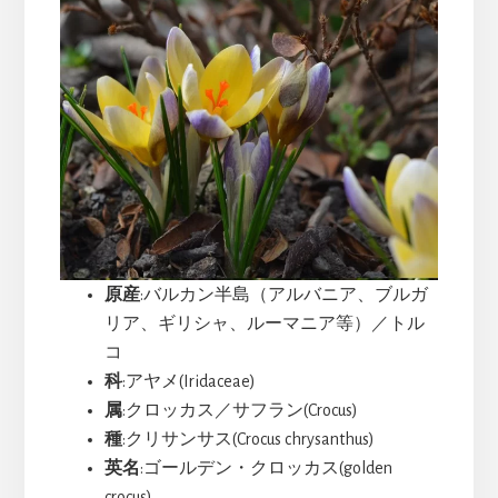
原産
:バルカン半島（アルバニア、ブルガ
リア、ギリシャ、ルーマニア等）／トル
コ
科
:アヤメ(Iridaceae)
属
:クロッカス／サフラン(Crocus)
種
:クリサンサス(Crocus chrysanthus)
英名
:ゴールデン・クロッカス(golden
crocus)