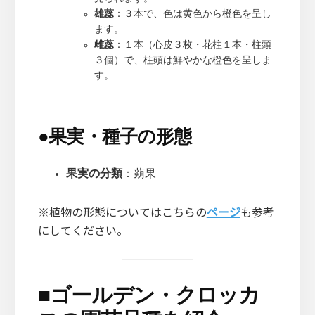
雄蕊
：３本で、色は黄色から橙色を呈し
ます。
雌蕊
：１本（心皮３枚・花柱１本・柱頭
３個）で、柱頭は鮮やかな橙色を呈しま
す。
●
果実・種子の形態
果実の分類
：蒴果
※植物の形態についてはこちらの
ページ
も参考
にしてください。
■
ゴールデン・クロッカ