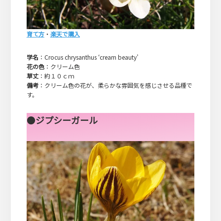
育て方
・
楽天で購入
学名
：Crocus chrysanthus ‘cream beauty’
花の色
：クリーム色
草丈
：約１０ｃｍ
備考
：クリーム色の花が、柔らかな雰囲気を感じさせる品種で
す。
●
ジプシーガール