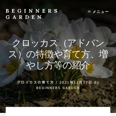
Skip
to
BEGINNERS
メニュー
content
GARDEN
植
物
の
クロッカス（アドバン
種
類
ス）の特徴や育て方、増
や
育
やし方等の紹介
て
方
の
クロッカスの育て方
/
2021年11月17日
by
紹
BEGINNERS GARDEN
介
を
行
い