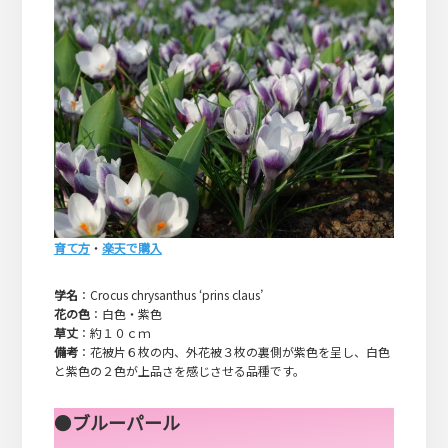
育て方
・
楽天で購入
学名
：Crocus chrysanthus ‘prins claus’
花の色
：白色・紫色
草丈
：約１０ｃｍ
備考
：花被片６枚の内、外花被３枚の裏側が紫色を呈し、白色
と紫色の２色が上品さを感じさせる品種です。
●
ブルーパール