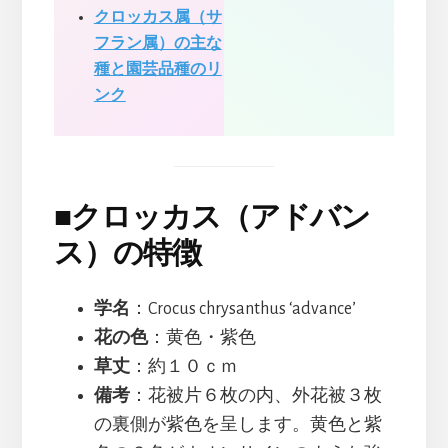
クロッカス属（サ
フラン属）の主な
種と園芸品種のリ
ンク
■
クロッカス（アドバン
ス）の特徴
学名
：Crocus chrysanthus ‘advance’
花の色
：黄色・紫色
草丈
：約１０ｃｍ
備考
：花被片６枚の内、外花被３枚
の裏側が紫色を呈します。黄色と紫