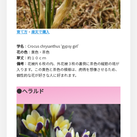
育て方
・
楽天で購入
学名
：Crocus chrysanthus ‘gypsy girl’
花の色
：黄色・茶色
草丈
：約１０ｃｍ
備考
：花被片６枚の内、外花被３枚の裏側に茶色の縦筋の斑が
入ります。この黄色と茶色の模様は、虎柄を想像させるため、
個性的な花が好きな人に好まれます。
●
ヘラルド