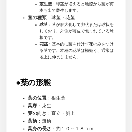
叢生型
：球茎が増えると地際から葉が何
本も出て叢生します。
茎の種類
：球茎・花茎
球茎
：茎が肥大化して卵状または球状を
しており、外側が薄皮で包まれている球
根です。
花茎
：基本的に葉を付けず花のみをつけ
る茎です。本種の花茎は極短く、通常は
地上に伸長しません。
●
葉の形態
葉の位置
：根生葉
葉序
：束生
葉の向き
：直立・斜上
葉柄
：無柄
葉身の長さ
：約１０～１８ｃｍ