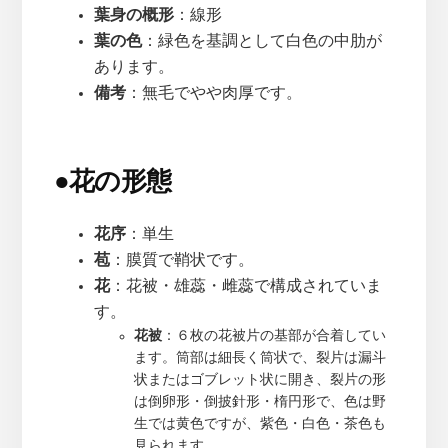
葉身の概形
：線形
葉の色
：緑色を基調として白色の中肋が
あります。
備考
：無毛でやや肉厚です。
●
花の形態
花序
：単生
苞
：膜質で鞘状です。
花
：花被・雄蕊・雌蕊で構成されていま
す。
花被
：６枚の花被片の基部が合着してい
ます。筒部は細長く筒状で、裂片は漏斗
状またはゴブレット状に開き、裂片の形
は倒卵形・倒披針形・楕円形で、色は野
生では黄色ですが、紫色・白色・茶色も
見られます。