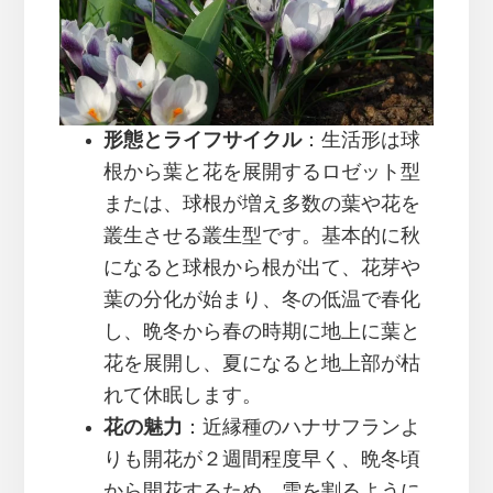
形態とライフサイクル
：生活形は球
根から葉と花を展開するロゼット型
または、球根が増え多数の葉や花を
叢生させる叢生型です。基本的に秋
になると球根から根が出て、花芽や
葉の分化が始まり、冬の低温で春化
し、晩冬から春の時期に地上に葉と
花を展開し、夏になると地上部が枯
れて休眠します。
花の魅力
：近縁種のハナサフランよ
りも開花が２週間程度早く、晩冬頃
から開花するため、雪を割るように