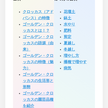
クロッカス（アド
花壇土
バンス）の特徴
鉢土
ゴールデン・クロ
水やり
ッカスとは！？
肥料
ゴールデン・クロ
剪定
ッカスの語源（由
夏越し
来）
冬越し
ゴールデン・クロ
増やし方
ッカスの特徴（魅
播種で増やす
力）
病気
ゴールデン・クロ
ッカスの生活形と
形態
ゴールデン・クロ
ッカスの園芸品種
を紹介