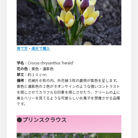
育て方
・
楽天で購入
学名
：Crocus chrysanthus ‘herald’
花の色
：黄色・濃紫色
草丈
：約１０ｃｍ
備考
：花被片６枚の内、外花被３枚の裏側が紫色を呈します。
黄色と濃紫色の２色がネオンサインのような強いコントラスト
を感じさせてカラフルな印象を感じさせたり、クリームの上に
乗るベリーを見てるような可愛らしいお菓子を想像させる品種
です。
●
プリンスクラウス