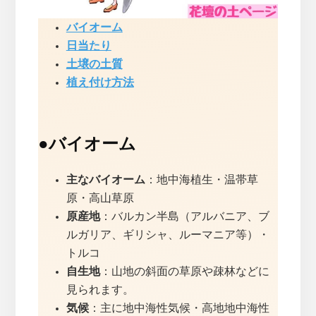
バイオーム
日当たり
土壌の土質
植え付け方法
●
バイオーム
主なバイオーム
：地中海植生・温帯草
原・高山草原
原産地
：バルカン半島（アルバニア、ブ
ルガリア、ギリシャ、ルーマニア等）・
トルコ
自生地
：山地の斜面の草原や疎林などに
見られます。
気候
：主に地中海性気候・高地地中海性