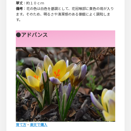
草丈
：約１０ｃｍ
備考
：花の色は白色を基調として、花冠喉部に黄色の斑が入り
ます。そのため、明るさや清潔感のある御庭によく調和しま
す。
●
アドバンス
育て方
・
楽天で購入