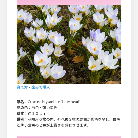
育て方
・
楽天で購入
学名
：Crocus chrysanthus ‘blue pearl’
花の色
：白色・薄い紫色
草丈
：約１０ｃｍ
備考
：花被片６枚の内、外花被３枚の裏側が紫色を呈し、白色
と薄い紫色の２色が上品さを感じさせます。