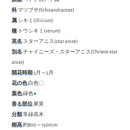
科
:マツブサ(Schisandraceae)
属
:シキミ(illicium)
種
:トウシキミ(verum)
英名
:スターアニス(star anise)
別名
:チャイニーズ・スターアニス(Chinese star
anise)
開花時期
:3月～5月
花の色
:白色〇
葉色
:緑色
●
香る部位
:果実
分類
:常緑高木
樹高
:約800～1500cm