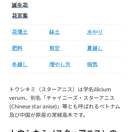
誕生花
:
花言葉
:
花壇土
鉢土
水やり
肥料
剪定
夏越し
冬越し
増やし方
病気
トウシキミ（スターアニス）は学名illicium
verum、別名「チャイニーズ・スターアニス
(Chinese star anise)」等とも呼ばれるベトナム
及び中国が原産の常緑高木です。