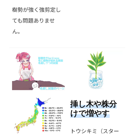
樹勢が強く強剪定し
ても問題ありませ
ん。
挿し木や株分
けで増やす
トウシキミ（スター