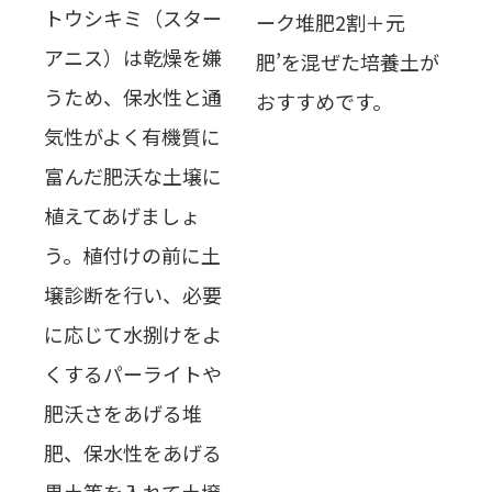
トウシキミ（スター
ーク堆肥2割＋元
アニス）は乾燥を嫌
肥’を混ぜた培養土が
うため、保水性と通
おすすめです。
気性がよく有機質に
富んだ肥沃な土壌に
植えてあげましょ
う。植付けの前に土
壌診断を行い、必要
に応じて水捌けをよ
くするパーライトや
肥沃さをあげる堆
肥、保水性をあげる
黒土等を入れて土壌