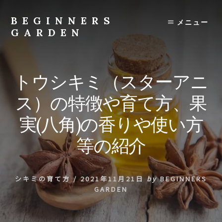
Skip
to
BEGINNERS
メニュー
content
GARDEN
植
物
の
トウシキミ（スターアニ
種
類
ス）の特徴や育て方、果
や
育
実(八角)の香りや使い方
て
方
等の紹介
の
紹
介
シキミの育て方
/
2021年11月21日
by
BEGINNERS
を
GARDEN
行
い