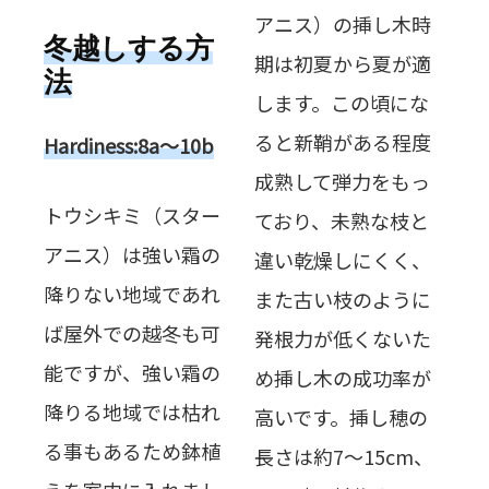
アニス）の挿し木時
冬越しする方
期は初夏から夏が適
法
します。この頃にな
ると新鞘がある程度
Hardiness:8a～10b
成熟して弾力をもっ
トウシキミ（スター
ており、未熟な枝と
アニス）は強い霜の
違い乾燥しにくく、
降りない地域であれ
また古い枝のように
ば屋外での越冬も可
発根力が低くないた
能ですが、強い霜の
め挿し木の成功率が
降りる地域では枯れ
高いです。挿し穂の
る事もあるため鉢植
長さは約7～15cm、