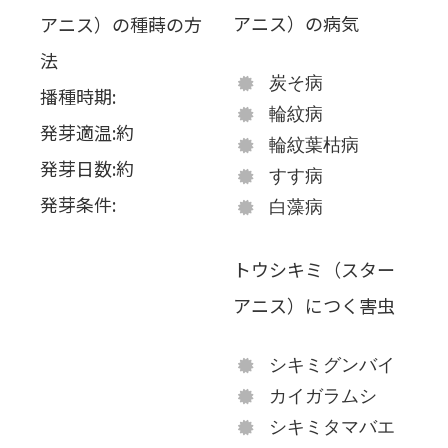
アニス）の病気
アニス）の種蒔の方
法
炭そ病
播種時期:
輪紋病
発芽適温:約
輪紋葉枯病
発芽日数:約
すす病
発芽条件:
白藻病
トウシキミ（スター
アニス）につく害虫
シキミグンバイ
カイガラムシ
シキミタマバエ