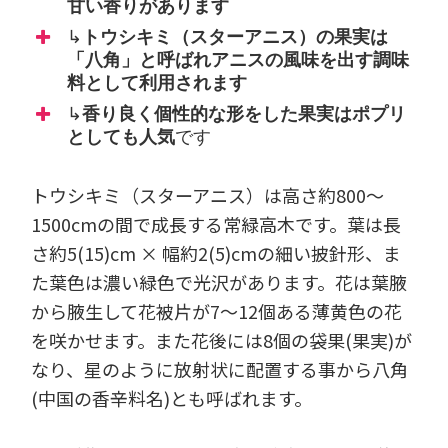
甘い香りがあります
↳
トウシキミ（スターアニス）の果実は
「八角」と呼ばれアニスの風味を出す調味
料として利用されます
↳
香り良く個性的な形をした果実はポプリ
としても人気
です
トウシキミ（スターアニス）は高さ約800～
1500cmの間で成長する常緑高木です。葉は長
さ約5(15)cm × 幅約2(5)cmの細い披針形、ま
た葉色は濃い緑色で光沢があります。花は葉腋
から腋生して花被片が7～12個ある薄黄色の花
を咲かせます。また花後には8個の袋果(果実)が
なり、星のように放射状に配置する事から八角
(中国の香辛料名)とも呼ばれます。