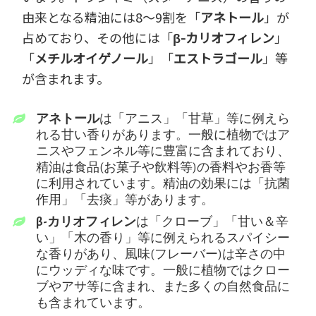
由来となる精油には8～9割を「
アネトール
」が
占めており、その他には「
β-カリオフィレン
」
「
メチルオイゲノール
」「
エストラゴール
」等
が含まれます。
アネトール
は「アニス」「甘草」等に例えら
れる甘い香りがあります。一般に植物ではア
ニスやフェンネル等に豊富に含まれており、
精油は食品(お菓子や飲料等)の香料やお香等
に利用されています。精油の効果には「抗菌
作用」「去痰」等があります。
β-カリオフィレン
は「クローブ」「甘い＆辛
い」「木の香り」等に例えられるスパイシー
な香りがあり、風味(フレーバー)は辛さの中
にウッディな味です。一般に植物ではクロー
ブやアサ等に含まれ、また多くの自然食品に
も含まれています。