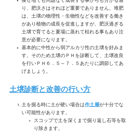
痩せ地でも問題なく成長する事からも分かる通
り、肥沃さはそれほど重要でありません。堆肥
は、土壌の物理性・生物性などを改善する働き
があり植物の成長を促進しますが、肥沃過ぎる
土壌で育てると夏場に蒸れて枯れる事もあり注
意が必要になります。
基本的に中性から弱アルカリ性の土壌を好みま
す。そのため土壌のＰＨを診断して、土壌改良
を行いＰＨ６．５～７．５あたりに調節してあ
げましょう。
土壌診断と改善の行い方
土を掘る時に土が硬い場合は
作土層
が十分でな
い可能性があります。
スコップで土を深くまで掘り返し石等を取
り除きます。