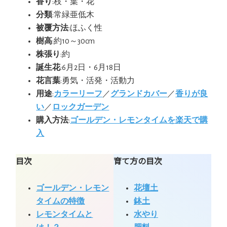
香り
:枝・葉・花
分類
:常緑亜低木
被覆方法
:ほふく性
樹高
:約10～30cm
株張り
:約
誕生花
:6月2日・6月18日
花言葉
:勇気・活発・活動力
用途
:
カラーリーフ
／
グランドカバー
／
香りが良
い
／
ロックガーデン
購入方法
:
ゴールデン・レモンタイムを楽天で購
入
目次
育て方の目次
ゴールデン・レモン
花壇土
タイムの特徴
鉢土
レモンタイムと
水やり