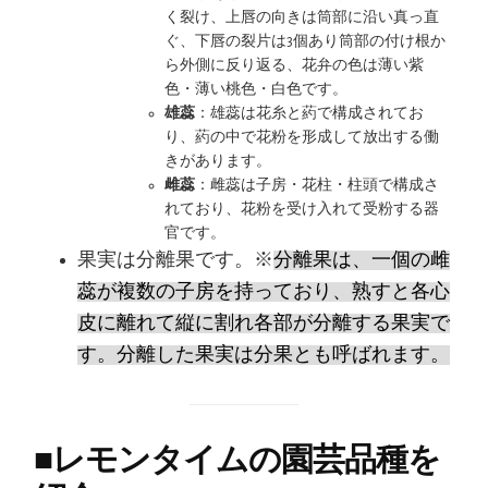
く裂け、上唇の向きは筒部に沿い真っ直
ぐ、下唇の裂片は3個あり筒部の付け根か
ら外側に反り返る、花弁の色は薄い紫
色・薄い桃色・白色です。
雄蕊
：雄蕊は花糸と葯で構成されてお
り、葯の中で花粉を形成して放出する働
きがあります。
雌蕊
：雌蕊は子房・花柱・柱頭で構成さ
れており、花粉を受け入れて受粉する器
官です。
果実は分離果です。※
分離果は、一個の雌
蕊が複数の子房を持っており、熟すと各心
皮に離れて縦に割れ各部が分離する果実で
す。分離した果実は分果とも呼ばれます。
■
レモンタイムの園芸品種を