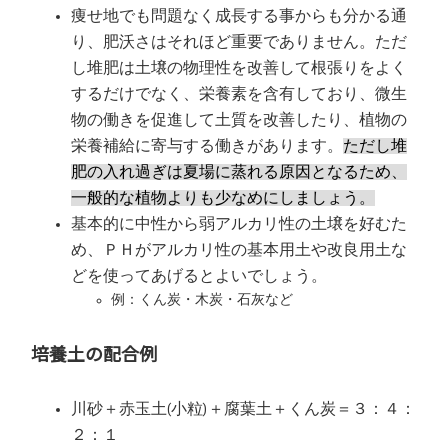
痩せ地でも問題なく成長する事からも分かる通
り、肥沃さはそれほど重要でありません。ただ
し堆肥は土壌の物理性を改善して根張りをよく
するだけでなく、栄養素を含有しており、微生
物の働きを促進して土質を改善したり、植物の
栄養補給に寄与する働きがあります。
ただし堆
肥の入れ過ぎは夏場に蒸れる原因となるため、
一般的な植物よりも少なめにしましょう。
基本的に中性から弱アルカリ性の土壌を好むた
め、ＰＨがアルカリ性の基本用土や改良用土な
どを使ってあげるとよいでしょう。
例：くん炭・木炭・石灰など
培養土の配合例
川砂＋赤玉土(小粒)＋腐葉土＋くん炭＝３：４：
２：１