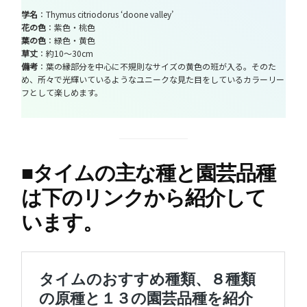
学名
：Thymus citriodorus ‘doone valley’
花の色
：紫色・桃色
葉の色
：緑色・黄色
草丈
：約10～30cm
備考
：葉の縁部分を中心に不規則なサイズの黄色の班が入る。そのた
め、所々で光輝いているようなユニークな見た目をしているカラーリー
フとして楽しめます。
■
タイムの主な種と園芸品種
は下のリンクから紹介して
います。