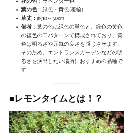
花の色
：ラベンダー色
葉の色
：緑色・黄色(覆輪)
草丈
：約10～30cm
備考
：葉の色は緑色の単色と、緑色の黄色
の複色の二パターンで構成されており、黄
色は明るさや元気の良さを感じさせます。
そのため、エントランスガーデンなどの明
るさを演出したい場所におすすめの品種で
す。
■
レモンタイムとは！？