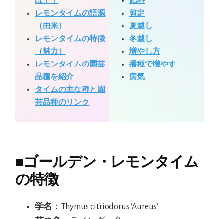
は！？
肥料
レモンタイムの語源
剪定
（由来）
夏越し
レモンタイムの特徴
冬越し
（魅力）
増やし方
レモンタイムの園芸
播種で増やす
品種を紹介
病気
タイムの主な種と園
芸品種のリンク
■
ゴールデン・レモンタイム
の特徴
学名
：Thymus citriodorus ‘Aureus’