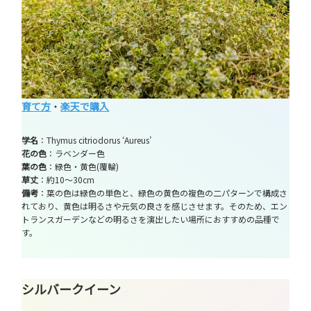
育て方
・
楽天で購入
学名
：Thymus citriodorus ‘Aureus’
花の色
：ラベンダー色
葉の色
：緑色・黄色(覆輪)
草丈
：約10～30cm
備考
：葉の色は緑色の単色と、緑色の黄色の複色の二パターンで構成さ
れており、黄色は明るさや元気の良さを感じさせます。そのため、エン
トランスガーデンなどの明るさを演出したい場所におすすめの品種で
す。
シルバークイーン