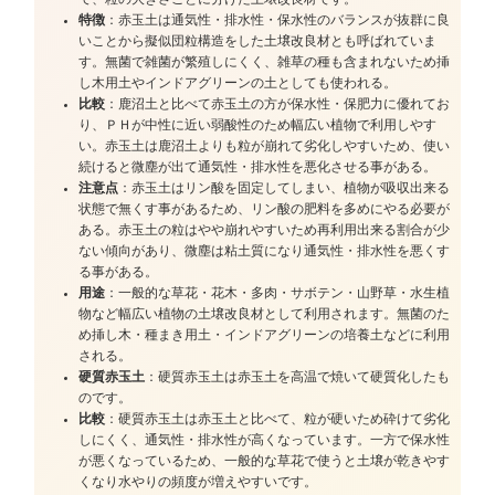
特徴
：赤玉土は通気性・排水性・保水性のバランスが抜群に良
いことから擬似団粒構造をした土壌改良材とも呼ばれていま
す。無菌で雑菌が繁殖しにくく、雑草の種も含まれないため挿
し木用土やインドアグリーンの土としても使われる。
比較
：鹿沼土と比べて赤玉土の方が保水性・保肥力に優れてお
り、ＰＨが中性に近い弱酸性のため幅広い植物で利用しやす
い。赤玉土は鹿沼土よりも粒が崩れて劣化しやすいため、使い
続けると微塵が出て通気性・排水性を悪化させる事がある。
注意点
：赤玉土はリン酸を固定してしまい、植物が吸収出来る
状態で無くす事があるため、リン酸の肥料を多めにやる必要が
ある。赤玉土の粒はやや崩れやすいため再利用出来る割合が少
ない傾向があり、微塵は粘土質になり通気性・排水性を悪くす
る事がある。
用途
：一般的な草花・花木・多肉・サボテン・山野草・水生植
物など幅広い植物の土壌改良材として利用されます。無菌のた
め挿し木・種まき用土・インドアグリーンの培養土などに利用
される。
硬質赤玉土
：硬質赤玉土は赤玉土を高温で焼いて硬質化したも
のです。
比較
：硬質赤玉土は赤玉土と比べて、粒が硬いため砕けて劣化
しにくく、通気性・排水性が高くなっています。一方で保水性
が悪くなっているため、一般的な草花で使うと土壌が乾きやす
くなり水やりの頻度が増えやすいです。