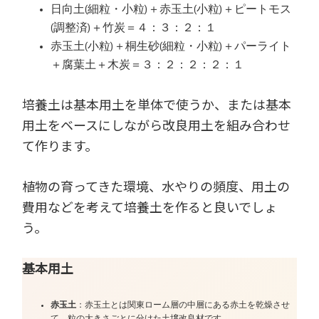
日向土(細粒・小粒)＋赤玉土(小粒)＋ピートモス
(調整済)＋竹炭＝４：３：２：１
赤玉土(小粒)＋桐生砂(細粒・小粒)＋パーライト
＋腐葉土＋木炭＝３：２：２：２：１
培養土は基本用土を単体で使うか、または基本
用土をベースにしながら改良用土を組み合わせ
て作ります。
植物の育ってきた環境、水やりの頻度、用土の
費用などを考えて培養土を作ると良いでしょ
う。
基本用土
赤玉土
：赤玉土とは関東ローム層の中層にある赤土を乾燥させ
て、粒の大きさごとに分けた土壌改良材です。