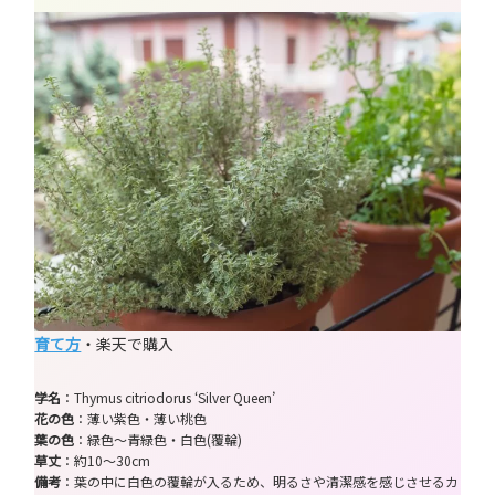
育て方
・楽天で購入
学名
：Thymus citriodorus ‘Silver Queen’
花の色
：薄い紫色・薄い桃色
葉の色
：緑色～青緑色・白色(覆輪)
草丈
：約10～30cm
備考
：葉の中に白色の覆輪が入るため、明るさや清潔感を感じさせるカ