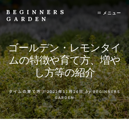
Skip
to
BEGINNERS
メニュー
content
GARDEN
植
物
の
ゴールデン・レモンタイ
種
類
ムの特徴や育て方、増や
や
育
し方等の紹介
て
方
の
タイムの育て方
/
2021年11月26日
by
BEGINNERS
紹
GARDEN
介
を
行
い