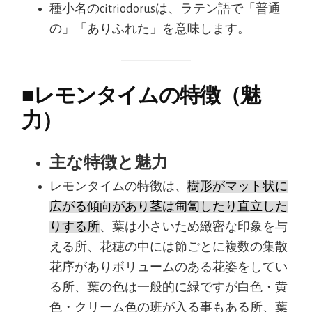
種小名のcitriodorusは、ラテン語で「普通
の」「ありふれた」を意味します。
■
レモンタイムの特徴（魅
力）
主な特徴と魅力
レモンタイムの特徴は、
樹形がマット状に
広がる傾向があり茎は匍匐したり直立した
りする所
、葉は小さいため緻密な印象を与
える所、花穂の中には節ごとに複数の集散
花序がありボリュームのある花姿をしてい
る所、葉の色は一般的に緑ですが白色・黄
色・クリーム色の班が入る事もある所、葉