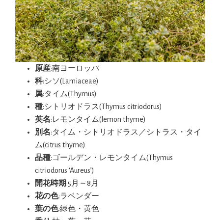
原産
:南ヨーロッパ
科
:シソ(Lamiaceae)
属
:タイム(Thymus)
種
:シトリオドラス(Thymus citriodorus)
英名
:レモンタイム(lemon thyme)
別名
:タイム・シトリオドラス／シトラス・タイ
ム(citrus thyme)
品種
:ゴールデン・レモンタイム(Thymus
citriodorus ‘Aureus’)
開花時期
:5月～8月
花の色
:ラベンダー
葉の色
:緑色・黄色