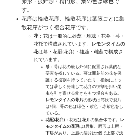
卵形・披針形・楕円形、葉の色は緑色で
す。
花序は輪散花序、輪散花序は葉腋ごとに集
散花序がつく複合花序です。
花
：花は一般的に雄蕊・雌蕊・花弁・萼・
花托で構成されています。
レモンタイムの
花
は萼・花冠(花弁)・雄蕊・雌蕊で構成さ
れています。
萼
：萼は花の最も外側に配置され葉的な
要素を残している。萼は開花前の花を保
護する役割を持っていたり、植物によっ
ては著しく発達して花弁の役割を担い昆
虫を引き寄せる働きをもつ場合もある。
レモンタイムの萼片
の形状は筒状で裂片
は5個、萼の色は緑色・紫色・赤紫色をし
ている。
花冠(花弁)
：花冠は花弁の集合体です。
レ
モンタイムの花冠
は2唇形、唇形は上唇・
下唇があり、上唇の裂片は2個で上部で浅