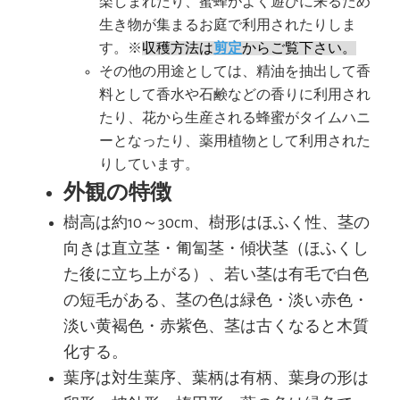
楽しまれたり、蜜蜂がよく遊びに来るため
生き物が集まるお庭で利用されたりしま
す。※
収穫方法は
剪定
からご覧下さい。
その他の用途としては、精油を抽出して香
料として香水や石鹸などの香りに利用され
たり、花から生産される蜂蜜がタイムハニ
ーとなったり、薬用植物として利用された
りしています。
外観の特徴
樹高は約10～30cm、樹形はほふく性、茎の
向きは直立茎・匍匐茎・傾状茎（ほふくし
た後に立ち上がる）、若い茎は有毛で白色
の短毛がある、茎の色は緑色・淡い赤色・
淡い黄褐色・赤紫色、茎は古くなると木質
化する。
葉序は対生葉序、葉柄は有柄、葉身の形は