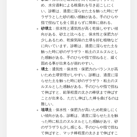
め、水分過剰による根腐れを引き起こしにく
い。診断は、適度に湿らせた土を触った時にザ
ラザラとした砂の粗い感触がある。手のひらや
指で捏ねても全く固まらずに簡単に崩れる。
砂壌土
：排水性と通気性が高く乾燥しやすい傾
向がある、砂土と比べると、保水性と保肥力が
少しあるため、乾燥気味の土壌を好む植物など
に向いています。診断は、適度に湿らせた土を
触った時に砂のザラザラ・粘土のヌルヌルとし
た感触がある。手のひらや指で捏ねると、緩く
固める事が出来るが崩れやすい。
壌土
：通気性・保水性・保肥力のバランスが高
いため土壌管理がしやすい。診断は、適度に湿
らせた土を触った時に砂のザラザラ・粘土のヌ
ルヌルとした感触がある。手のひらや指で捏ね
て伸ばすと、鉛筆程度の太さの棒状まで伸ばす
ことが出来る。 ただし伸ばした棒を曲げるのは
難しい。
埴壌土
：保水性・保肥力が高いため乾燥しにく
い傾向がある。診断は、適度に湿らせた土を触
った時に粘土のヌルヌルとした感触があり、砂
のザラザラも少し感じる。手のひらや指で捏ね
て伸ばすと、マッチ棒程度の太さまで伸ばすこ