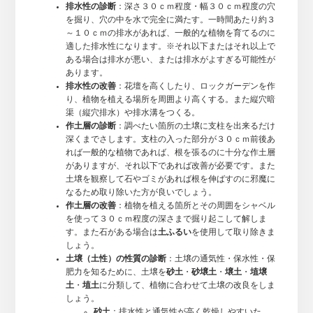
排水性の診断
：深さ３０ｃｍ程度・幅３０ｃｍ程度の穴
を掘り、穴の中を水で完全に満たす。一時間あたり約３
～１０ｃｍの排水があれば、一般的な植物を育てるのに
適した排水性になります。※それ以下またはそれ以上で
ある場合は排水が悪い、または排水がよすぎる可能性が
あります。
排水性の改善
：花壇を高くしたり、ロックガーデンを作
り、植物を植える場所を周囲より高くする。また縦穴暗
渠（縦穴排水）や排水溝をつくる。
作土層の診断
：調べたい箇所の土壌に支柱を出来るだけ
深くまでさします。支柱の入った部分が３０ｃｍ前後あ
れば一般的な植物であれば、根を張るのに十分な作土層
がありますが、それ以下であれば改善が必要です。また
土壌を観察して石やゴミがあれば根を伸ばすのに邪魔に
なるため取り除いた方が良いでしょう。
作土層の改善
：植物を植える箇所とその周囲をシャベル
を使って３０ｃｍ程度の深さまで掘り起こして解しま
す。また石がある場合は
土ふるい
を使用して取り除きま
しょう。
土壌（土性）の性質の診断
：土壌の通気性・保水性・保
肥力を知るために、土壌を
砂土
・
砂壌土
・
壌土
・
埴壌
土
・
埴土
に分類して、植物に合わせて土壌の改良をしま
しょう。
砂土
：排水性と通気性が高く乾燥しやすいた