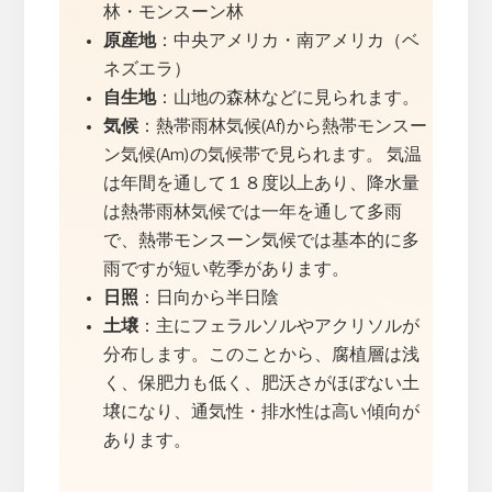
林・モンスーン林
原産地
：中央アメリカ・南アメリカ（ベ
ネズエラ）
自生地
：山地の森林などに見られます。
気候
：熱帯雨林気候(Af)から熱帯モンスー
ン気候(Am)の気候帯で見られます。 気温
は年間を通して１８度以上あり、降水量
は熱帯雨林気候では一年を通して多雨
で、熱帯モンスーン気候では基本的に多
雨ですが短い乾季があります。
日照
：日向から半日陰
土壌
：主にフェラルソルやアクリソルが
分布します。このことから、腐植層は浅
く、保肥力も低く、肥沃さがほぼない土
壌になり、通気性・排水性は高い傾向が
あります。