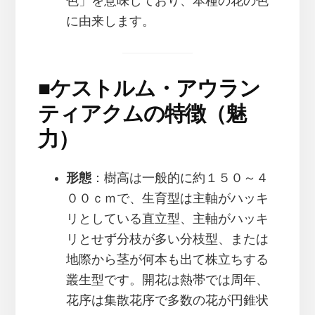
色」を意味しており、本種の花の色
に由来します。
■
ケストルム・アウラン
ティアクムの特徴（魅
力）
形態
：樹高は一般的に約１５０～４
００ｃｍで、生育型は主軸がハッキ
リとしている直立型、主軸がハッキ
リとせず分枝が多い分枝型、または
地際から茎が何本も出て株立ちする
叢生型です。開花は熱帯では周年、
花序は集散花序で多数の花が円錐状