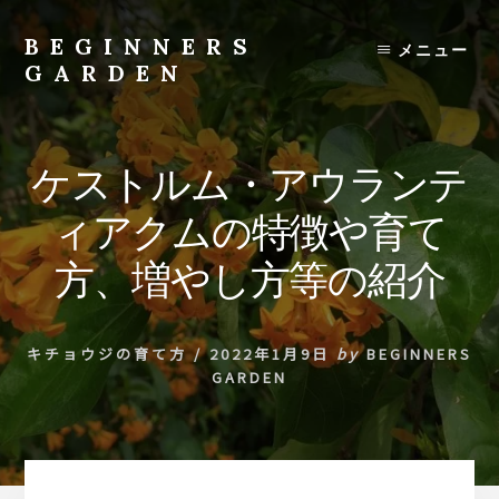
Skip
to
BEGINNERS
メニュー
content
GARDEN
植
物
の
ケストルム・アウランテ
種
類
ィアクムの特徴や育て
や
育
方、増やし方等の紹介
て
方
の
キチョウジの育て方
/
2022年1月9日
by
BEGINNERS
紹
GARDEN
介
を
行
い