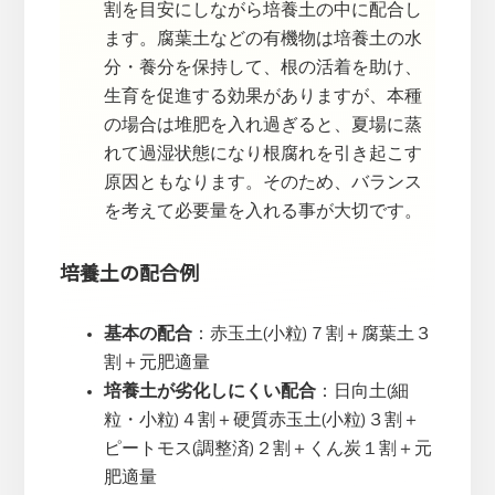
割を目安にしながら培養土の中に配合し
ます。腐葉土などの有機物は培養土の水
分・養分を保持して、根の活着を助け、
生育を促進する効果がありますが、本種
の場合は堆肥を入れ過ぎると、夏場に蒸
れて過湿状態になり根腐れを引き起こす
原因ともなります。そのため、バランス
を考えて必要量を入れる事が大切です。
培養土の配合例
基本の配合
：赤玉土(小粒)７割＋腐葉土３
割＋元肥適量
培養土が劣化しにくい配合
：日向土(細
粒・小粒)４割＋硬質赤玉土(小粒)３割＋
ピートモス(調整済)２割＋くん炭１割＋元
肥適量