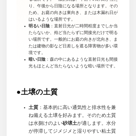
り、午後から日陰になる場所となります。その
ため、お庭の向きは東向き、または木漏れ日が
はいるような場所です。
明るい日陰
：直射日光が二時間程度までしか当
たらないか、殆ど当たらずに間接光だけで明る
い場所です。一般的にお庭の向きが北向き、ま
たは建物の影など日差しを遮る障害物が多い環
境です。
暗い日陰
：森の中にあるような直射日光も間接
光もほとんど当たらないような暗い場所です。
●
土壌の土質
土質
：基本的に高い通気性と排水性を兼
ね備える土壌を好みます。そのため土質
は水捌けのよい
砂壌土
が適します。水分
が停滞してジメジメと湿りやすい粘土質