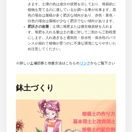
きます。土壌の色は成分や状態を示しており、簡易的に
植物を育てるのに適しているか調べる事が出来ます。黒
色の場合は腐植が多く肥沃な傾向があり、赤色・黄色・
白色の場合は腐植が少なく肥沃でない傾向があります。
肥沃さの改善
：土壌に堆肥または微生物資材を入れま
す。堆肥を入れる量は土の量に対して二割から三割程度
にします。入れ過ぎると通気性・排水性・保水性のバラ
ンスが崩れて植物が育つのに不適な環境になりやすいた
め注意してください。
※詳しい土壌診断と改善方法はこちらの
リンク
からご覧下さい
鉢土づくり