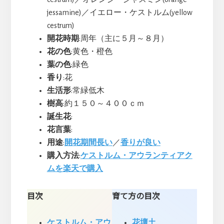
jessamine)／イエロー・ケストルム(yellow
cestrum)
開花時期
:周年（主に５月～８月）
花の色
:黄色・橙色
葉の色
:緑色
香り
:花
生活形
:常緑低木
樹高
:約１５０～４００ｃｍ
誕生花
:
花言葉
:
用途
:
開花期間長い
／
香りが良い
購入方法
:
ケストルム・アウランティアク
ムを楽天で購入
目次
育て方の目次
ケストルム・アウ
花壇土