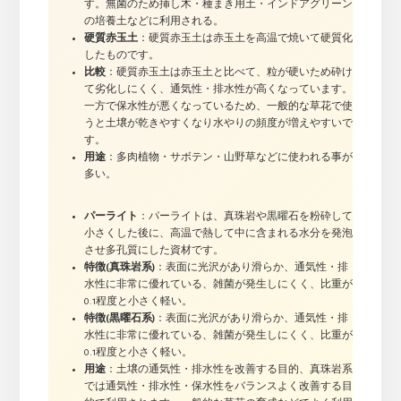
す。無菌のため挿し木・種まき用土・インドアグリーン
の培養土などに利用される。
硬質赤玉土
：硬質赤玉土は赤玉土を高温で焼いて硬質化
したものです。
比較
：硬質赤玉土は赤玉土と比べて、粒が硬いため砕け
て劣化しにくく、通気性・排水性が高くなっています。
一方で保水性が悪くなっているため、一般的な草花で使
うと土壌が乾きやすくなり水やりの頻度が増えやすいで
す。
用途
：多肉植物・サボテン・山野草などに使われる事が
多い。
パーライト
：パーライトは、真珠岩や黒曜石を粉砕して
小さくした後に、高温で熱して中に含まれる水分を発泡
させ多孔質にした資材です。
特徴(真珠岩系)
：表面に光沢があり滑らか、通気性・排
水性に非常に優れている、雑菌が発生しにくく、比重が
0.1程度と小さく軽い。
特徴(黒曜石系)
：表面に光沢があり滑らか、通気性・排
水性に非常に優れている、雑菌が発生しにくく、比重が
0.1程度と小さく軽い。
用途
：土壌の通気性・排水性を改善する目的、真珠岩系
では通気性・排水性・保水性をバランスよく改善する目