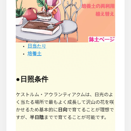
日当たり
培養土
●
日照条件
ケストルム・アウランティアクムは、日光のよ
く当たる場所で最もよく成長して沢山の花を咲
かせるため基本的に
日向
で育てることが理想で
すが、
半日陰
までで育てることが可能です。