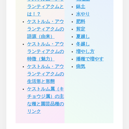
ランティアクムと
鉢土
は！？
水やり
ケストルム・アウ
肥料
ランティアクムの
剪定
語源（由来）
夏越し
ケストルム・アウ
冬越し
ランティアクムの
増やし方
特徴（魅力）
播種で増やす
ケストルム・アウ
病気
ランティアクムの
生活形と形態
ケストルム属（キ
チョウジ属）の主
な種と園芸品種の
リンク