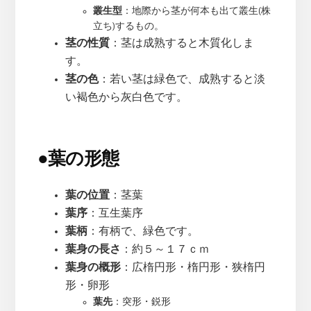
叢生型
：地際から茎が何本も出て叢生(株
立ち)するもの。
茎の性質
：茎は成熟すると木質化しま
す。
茎の色
：若い茎は緑色で、成熟すると淡
い褐色から灰白色です。
●
葉の形態
葉の位置
：茎葉
葉序
：互生葉序
葉柄
：有柄で、緑色です。
葉身の長さ
：約５～１７ｃｍ
葉身の概形
：広楕円形・楕円形・狭楕円
形・卵形
葉先
：突形・鋭形