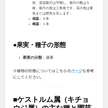
状、花冠裂片は平開し、裂片の数は５
枚、裂片の形は三角形です。花の色は黄
色または橙色を呈します。
雄蕊
：５本
雌蕊
：１本
●
果実・種子の形態
果実の分類
：液果
※植物の形態についてはこちらの
ページ
も参考
にしてください。
■
ケストルム属（キチョ