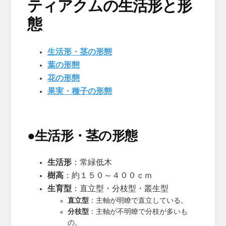
ティアクムの生活形と形
態
生活形・茎の形態
葉の形態
花の形態
果実・種子の形態
●
生活形・茎の形態
生活形
：常緑低木
樹高
：約１５０～４００ｃｍ
生育型
：直立型・分枝型・叢生型
直立型
：主軸が明瞭で直立している。
分枝型
：主軸が不明瞭で分枝が多いも
の。