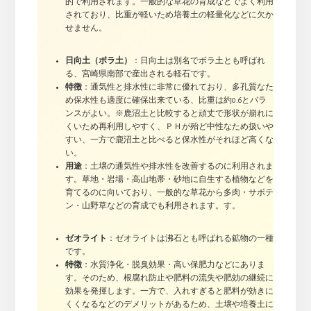
的で利用されます。一般的な草花の育成などでよく利用
されており、比重が軽いため培養土の軽量化などに欠か
せません。
日向土（ボラ土）
：日向土は別名でボラ土とも呼ばれ
る、宮崎県南部で産出される軽石です。
特徴
：通気性と排水性に非常に優れており、多孔質なた
め保水性も適度に確保出来ている、比重は約0.6とバラ
ンスがよい。※鹿沼土と比較すると頑丈で形状が崩れに
くいため再利用しやすく、ＰＨが殆ど中性なため扱いや
すい、一方で鹿沼土と比べると保水性がそれほど高くな
い。
用途
：土壌の通気性や排水性を改善するのに利用されま
す。草地・岩場・高山地帯・砂地に自生する植物などを
育てるのに向いており、一般的な草花から多肉・サボテ
ン・山野草などの育成でも利用されます。す。
ゼオライト
：ゼオライトは沸石とも呼ばれる鉱物の一種
です。
特徴
：水質浄化・脱臭効果・高い保肥力などにありま
す。そのため、根腐れ防止や肥料の流失や肥効の継続に
効果を発揮します。一方で、入れすぎると肥料が効きに
くくなるなどのデメリットがあるため、土壌や培養土に