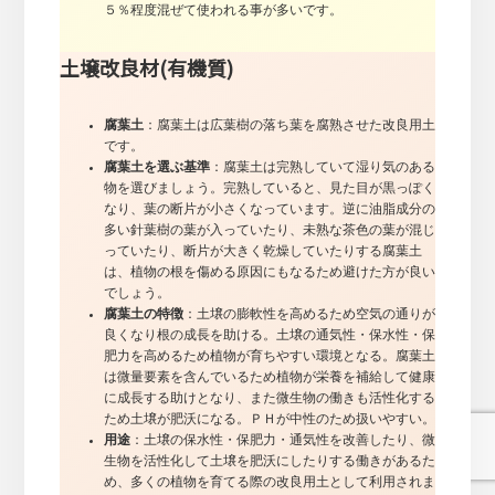
５％程度混ぜて使われる事が多いです。
土壌改良材(有機質)
腐葉土
：腐葉土は広葉樹の落ち葉を腐熟させた改良用土
です。
腐葉土を選ぶ基準
：腐葉土は完熟していて湿り気のある
物を選びましょう。完熟していると、見た目が黒っぽく
なり、葉の断片が小さくなっています。逆に油脂成分の
多い針葉樹の葉が入っていたり、未熟な茶色の葉が混じ
っていたり、断片が大きく乾燥していたりする腐葉土
は、植物の根を傷める原因にもなるため避けた方が良い
でしょう。
腐葉土の特徴
：土壌の膨軟性を高めるため空気の通りが
良くなり根の成長を助ける。土壌の通気性・保水性・保
肥力を高めるため植物が育ちやすい環境となる。腐葉土
は微量要素を含んでいるため植物が栄養を補給して健康
に成長する助けとなり、また微生物の働きも活性化する
ため土壌が肥沃になる。ＰＨが中性のため扱いやすい。
用途
：土壌の保水性・保肥力・通気性を改善したり、微
生物を活性化して土壌を肥沃にしたりする働きがあるた
め、多くの植物を育てる際の改良用土として利用されま