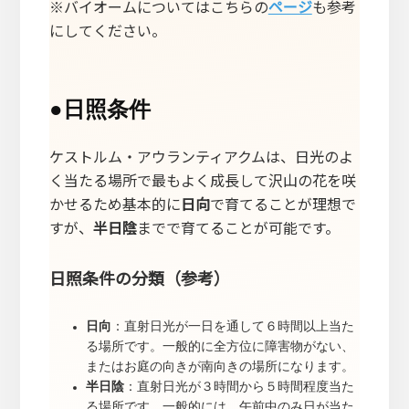
※バイオームについてはこちらの
ページ
も参考
にしてください。
●
日照条件
ケストルム・アウランティアクムは、日光のよ
く当たる場所で最もよく成長して沢山の花を咲
かせるため基本的に
日向
で育てることが理想で
すが、
半日陰
までで育てることが可能です。
日照条件の分類（参考）
日向
：直射日光が一日を通して６時間以上当た
る場所です。一般的に全方位に障害物がない、
またはお庭の向きが南向きの場所になります。
半日陰
：直射日光が３時間から５時間程度当た
る場所です。一般的には、午前中のみ日が当た