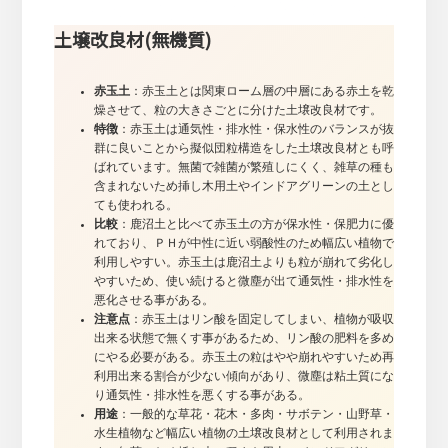
土壌改良材(無機質)
赤玉土
：赤玉土とは関東ローム層の中層にある赤土を乾
燥させて、粒の大きさごとに分けた土壌改良材です。
特徴
：赤玉土は通気性・排水性・保水性のバランスが抜
群に良いことから擬似団粒構造をした土壌改良材とも呼
ばれています。無菌で雑菌が繁殖しにくく、雑草の種も
含まれないため挿し木用土やインドアグリーンの土とし
ても使われる。
比較
：鹿沼土と比べて赤玉土の方が保水性・保肥力に優
れており、ＰＨが中性に近い弱酸性のため幅広い植物で
利用しやすい。赤玉土は鹿沼土よりも粒が崩れて劣化し
やすいため、使い続けると微塵が出て通気性・排水性を
悪化させる事がある。
注意点
：赤玉土はリン酸を固定してしまい、植物が吸収
出来る状態で無くす事があるため、リン酸の肥料を多め
にやる必要がある。赤玉土の粒はやや崩れやすいため再
利用出来る割合が少ない傾向があり、微塵は粘土質にな
り通気性・排水性を悪くする事がある。
用途
：一般的な草花・花木・多肉・サボテン・山野草・
水生植物など幅広い植物の土壌改良材として利用されま