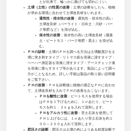
とが出来て、輪っかに曲げても切れにくい。
土壌（土性）の性質の改善
：土壌の診断をしたら、植物
が求める環境に合わせて土壌改良材をいれます。
通気性・排水性の改善
：通気性・排水性の高い
土壌改良材（パーライト・日向土・川砂・バー
ク堆肥 など）を混ぜ込む。
保水性の改善
：保水性の高い土壌改良材（腐葉
土・ピートモス・バーク堆肥・黒土）を混ぜ込
む。
ＰＨの診断
：土壌のＰＨを調べる方法は土壌酸度計を土
壌に突き刺すタイプ・リトマス紙を溶液に浸すタイプ・
ペーハー測定器を溶液に浸すタイプ・アースチェック液
を溶液に垂らすタイプ等があります。製品によって調べ
方がことなるため、詳しい手順は製品の取り扱い説明書
をご覧下さい。
ＰＨの改善
：ＰＨを診断後に植物の適正なＰＨに合わせ
て、土壌改良材を入れてＰＨの改善をおこないます。
ＰＨを酸性に改善
：ピートモスを使用する場合
はＰＨを１下げるために、１㎡あたり、ピート
モスを約１．２ｋｇを入れて混和します。
ＰＨをアルカリ性に改善
：苦土石灰を使用して
ＰＨ１上げるには、１㎡あたり苦土石灰を約１
００～２００ｇ入れて混和します。
肥沃さの診断
：肥沃さは土壌の色によりある程度診断で