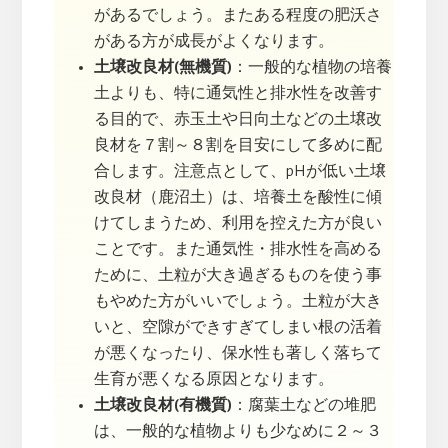
があるでしょう。またある程度の肥沃さ
がある方が成長がよくなります。
土壌改良材(無機質)
：一般的な植物の培養
土よりも、特に通気性と排水性を改善す
る目的で、赤玉土や日向土などの土壌改
良材を７割～８割を目安にして多めに配
合します。注意点として、pHが低い土壌
改良材（鹿沼土）は、培養土を酸性に傾
けてしまうため、利用を控えた方が良い
ことです。また通気性・排水性を高める
ために、土粒が大き過ぎるものを使う事
もやめた方がいいでしょう。土粒が大き
いと、空隙ができすぎてしまい根の活着
が悪くなったり、保水性も著しく落ちて
生育が悪くなる原因となります。
土壌改良材(有機質)
：腐葉土などの堆肥
は、一般的な植物よりも少なめに２～３