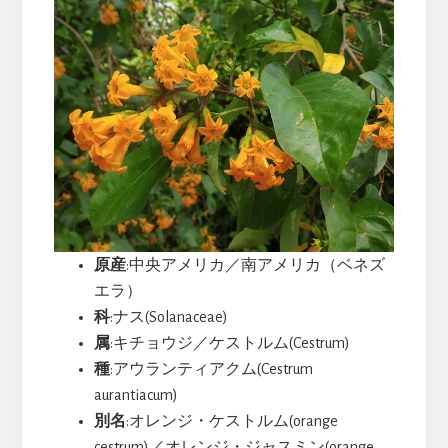
原産
:中央アメリカ／南アメリカ（ベネズ
エラ）
科
:ナス(Solanaceae)
属
:キチョウジ／ケストルム(Cestrum)
種
:アウランティアクム(Cestrum
aurantiacum)
別名
:オレンジ・ケストルム(orange
cestrum)／オレンジ・ジャスミン(orange