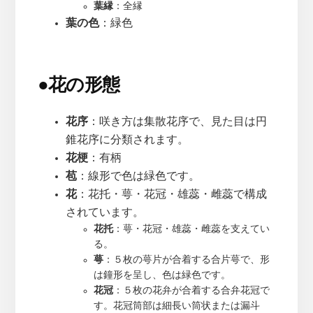
葉縁
：全縁
葉の色
：緑色
●
花の形態
花序
：咲き方は集散花序で、見た目は円
錐花序に分類されます。
花梗
：有柄
苞
：線形で色は緑色です。
花
：花托・萼・花冠・雄蕊・雌蕊で構成
されています。
花托
：萼・花冠・雄蕊・雌蕊を支えてい
る。
萼
：５枚の萼片が合着する合片萼で、形
は鐘形を呈し、色は緑色です。
花冠
：５枚の花弁が合着する合弁花冠で
す。花冠筒部は細長い筒状または漏斗