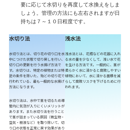
要に応じて水切りを再度して水換えをしま
しょう。管理の方法にも左右されますが日
持ちは７～１０日程度です。
水切り法
浅水法
水切り法とは、切り花の切り口を水
浅水法とは、花瓶などの花器に入れ
中につけた状態で切り戻しを行い、
る水の量を少なくして、浅い水で花
切り口の更新を行う水揚げ方法で
を生ける方法です。一般的に、茎が
す。水切りは、特定の植物または特
柔らかく水に浸かると腐敗しやすい
定の条件を除いた、殆どの切り花で
植物において、水に浸かる面積を減
行われている、最も一般的な水揚げ
らして腐敗リスクを下げるために行
方法になります。
われます。
水切り法は、水中で茎を切るため導
管内に気泡が入りにくいメリットが
あります。また水切り法を行うこと
で茎が詰まっている原因（微生物・
空気・樹液など）を取り除いて、切
り口の状態を正常に戻す効果があり