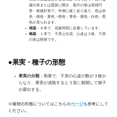
漏斗状または皿状に開き、裂片の形は長楕円
形・狭披針形で、外側に緩く反り返り、色は赤
色・桃色・黄色・橙色・青色・紫色・白色・黒
色が見られます。
雄蕊
：６本で、花被筒部に合着しています。
雌蕊
：１本で、子房上位花、心皮は３枚、子房
の形は卵形です。
●
果実・種子の形態
果実の分類
：蒴果で、子房の心皮の数が３枚か
らなり、果実が成熟すると３室に裂開して種子
が露出する。
※植物の形態についてはこちらの
ページ
も参考にして
ください。