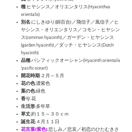
種
:ヒヤシンス／オリエンタリス(Hyacinthus
orientalis)
別名
:にしきゆり(錦百合)／飛信子／風信子／ヒ
ヤシンス・オリエンタリス／コモン・ヒヤシン
ス(common hyacinth)／ガーデン・ヒヤシンス
(garden hyacinth)／ダッチ・ヒヤシンス(Dutch
hyacinth)
品種
:パシフィックオーシャン(Hyacinth orientalis
‘pacific ocean’)
開花時期
:２月～５月
花の色
:濃紫色
葉の色
:緑色
香り
:花
生活形
:多年草
草丈
:約１５～３０ｃｍ
誕生花
:４月１１日
花言葉(紫色)
:悲しみ／悲哀／初恋のひたむきさ