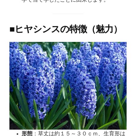
字で当て字したことに由来します。
■
ヒヤシンスの特徴（魅力）
形態
：草丈は約１５～３０ｃｍ、生育形は