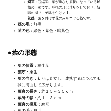
鱗茎
：短縮茎に葉が重なり層状になっている球
根の一種です。球根の形は球形をしており、親
球の周りに子球を付けます。
花茎
：葉を付けず花のみをつける茎です。
茎の毛
：無毛
茎の色
：緑色・紫色・暗紫色
●
葉の形態
葉の位置
：根生葉
葉序
：束生
葉の向き
：初期は直立し、成熟するにつれて弧
状に湾曲して広がります。
葉身の長さ
：約１５～３５ｃｍ
葉身の幅
：約１～３ｃｍ
葉身の概形
：線形
葉の毛
：無毛