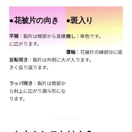
●
花被片の向き
●
斑入り
平開
：裂片は喉部から真横
無し
：単色です。
に広がります。
覆輪
：花被片の縁部分に斑
反転咲き
：裂片は外側に大
が入ります。
きく反り返ります。
ラッパ咲き
：裂片は筒部か
ら斜上に広がり漏斗形にな
ります。