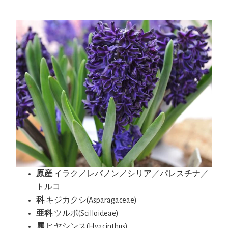
原産
:イラク／レバノン／シリア／パレスチナ／
トルコ
科
:キジカクシ(Asparagaceae)
亜科
:ツルボ(Scilloideae)
属
:ヒヤシンス(Hyacinthus)