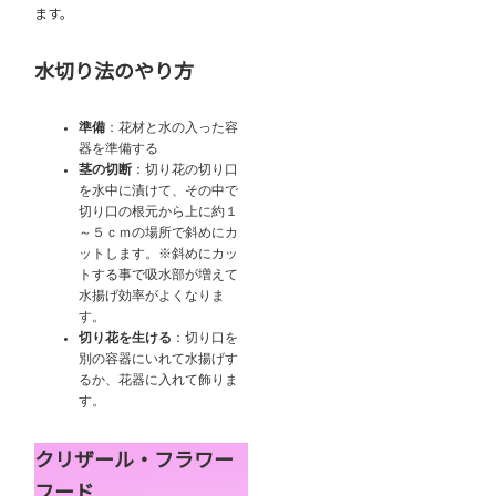
ます。
水切り法のやり方
準備
：花材と水の入った容
器を準備する
茎の切断
：切り花の切り口
を水中に漬けて、その中で
切り口の根元から上に約１
～５ｃｍの場所で斜めにカ
ットします。※斜めにカッ
トする事で吸水部が増えて
水揚げ効率がよくなりま
す。
切り花を生ける
：切り口を
別の容器にいれて水揚げす
るか、花器に入れて飾りま
す。
クリザール・フラワー
フード