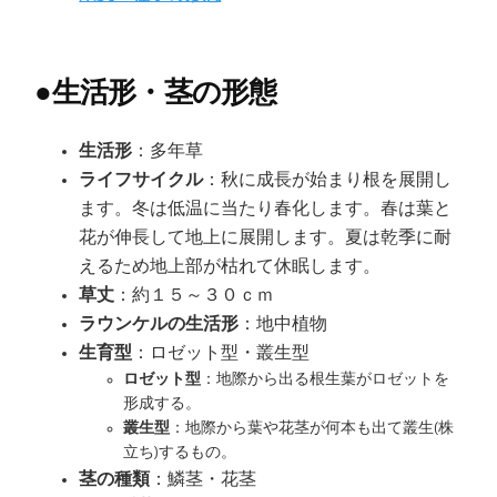
●
生活形・茎の形態
生活形
：多年草
ライフサイクル
：秋に成長が始まり根を展開し
ます。冬は低温に当たり春化します。春は葉と
花が伸長して地上に展開します。夏は乾季に耐
えるため地上部が枯れて休眠します。
草丈
：約１５～３０ｃｍ
ラウンケルの生活形
：地中植物
生育型
：ロゼット型・叢生型
ロゼット型
：地際から出る根生葉がロゼットを
形成する。
叢生型
：地際から葉や花茎が何本も出て叢生(株
立ち)するもの。
茎の種類
：鱗茎・花茎