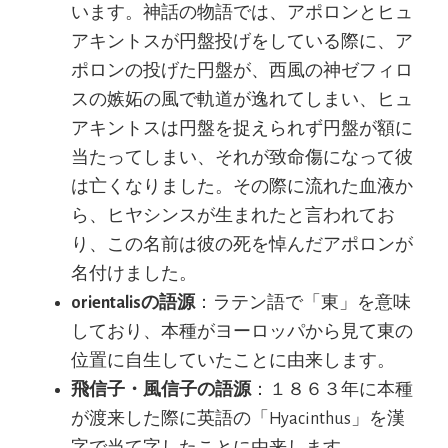
います。神話の物語では、アポロンとヒュ
アキントスが円盤投げをしている際に、ア
ポロンの投げた円盤が、西風の神ゼフィロ
スの嫉妬の風で軌道が逸れてしまい、ヒュ
アキントスは円盤を捉えられず円盤が額に
当たってしまい、それが致命傷になって彼
は亡くなりました。その際に流れた血液か
ら、ヒヤシンスが生まれたと言われてお
り、この名前は彼の死を悼んだアポロンが
名付けました。
orientalisの語源
：ラテン語で「東」を意味
しており、本種がヨーロッパから見て東の
位置に自生していたことに由来します。
飛信子・風信子の語源
：１８６３年に本種
が渡来した際に英語の「Hyacinthus」を漢