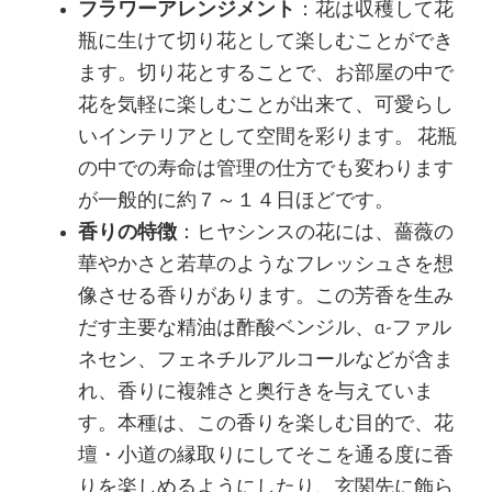
フラワーアレンジメント
：花は収穫して花
瓶に生けて切り花として楽しむことができ
ます。切り花とすることで、お部屋の中で
花を気軽に楽しむことが出来て、可愛らし
いインテリアとして空間を彩ります。 花瓶
の中での寿命は管理の仕方でも変わります
が一般的に約７～１４日ほどです。
香りの特徴
：ヒヤシンスの花には、薔薇の
華やかさと若草のようなフレッシュさを想
像させる香りがあります。この芳香を生み
だす主要な精油は酢酸ベンジル、α-ファル
ネセン、フェネチルアルコールなどが含ま
れ、香りに複雑さと奥行きを与えていま
す。本種は、この香りを楽しむ目的で、花
壇・小道の縁取りにしてそこを通る度に香
りを楽しめるようにしたり、玄関先に飾ら