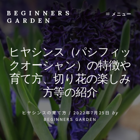
Skip
to
BEGINNERS
メニュー
content
GARDEN
植
物
の
ヒヤシンス（パシフィッ
種
類
クオーシャン）の特徴や
や
育
育て方、切り花の楽しみ
て
方
方等の紹介
の
紹
介
ヒヤシンスの育て方
/
2022年7月25日
by
を
BEGINNERS GARDEN
行
い