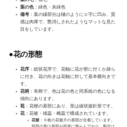
葉の色
：緑色・灰緑色
備考
：葉の縁部分は樋のようにＵ字に凹み、質
感は肉厚で、艶消しされたようなマットな見た
目をしています。
●
花の形態
花序
：総状花序で、花軸に花が密に付くか疎ら
に付き、花の向きは花軸に対して基本横向きで
す。
花柄
：有柄で、色は花の色と同系統の色になる
傾向にあります。
苞
：花梗の基部にあり、形は線状披針形です。
花
：花被・雄蕊・雌蕊で構成されています。
花被
：６枚の花被片の基部が合着しています。
筒部の形は基部が壺形に膨らんでおり、裂片は