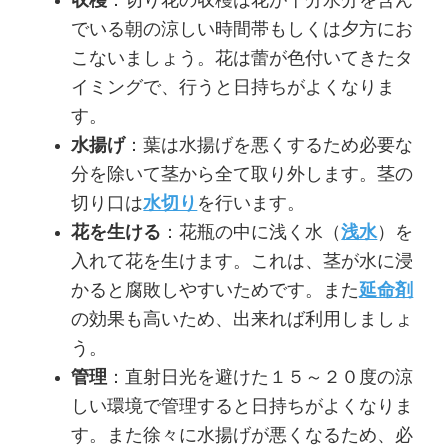
収穫
：切り花の収穫は花が十分水分を含ん
でいる朝の涼しい時間帯もしくは夕方にお
こないましょう。花は蕾が色付いてきたタ
イミングで、行うと日持ちがよくなりま
す。
水揚げ
：葉は水揚げを悪くするため必要な
分を除いて茎から全て取り外します。茎の
切り口は
水切り
を行います。
花を生ける
：花瓶の中に浅く水（
浅水
）を
入れて花を生けます。これは、茎が水に浸
かると腐敗しやすいためです。また
延命剤
の効果も高いため、出来れば利用しましょ
う。
管理
：直射日光を避けた１５～２０度の涼
しい環境で管理すると日持ちがよくなりま
す。また徐々に水揚げが悪くなるため、必