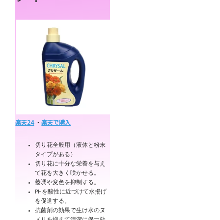
楽天24
・
楽天で購入
切り花全般用（液体と粉末
タイプがある）
切り花に十分な栄養を与え
て花を大きく咲かせる。
萎凋や変色を抑制する。
PHを酸性に近づけて水揚げ
を促進する。
抗菌剤の効果で生け水のヌ
メリを抑えて清潔に保つ効