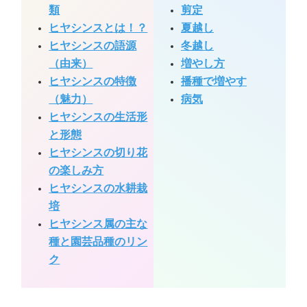
類
剪定
ヒヤシンスとは！？
夏越し
ヒヤシンスの語源
冬越し
（由来）
増やし方
ヒヤシンスの特徴
播種で増やす
（魅力）
病気
ヒヤシンスの生活形
と形態
ヒヤシンスの切り花
の楽しみ方
ヒヤシンスの水耕栽
培
ヒヤシンス属の主な
種と園芸品種のリン
ク