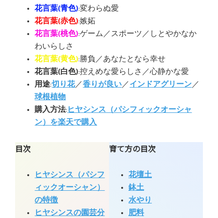
花言葉(青色)
:変わらぬ愛
花言葉(赤色)
:嫉妬
花言葉(桃色)
:ゲーム／スポーツ／しとやかなか
わいらしさ
花言葉(黄色)
:勝負／あなたとなら幸せ
花言葉(白色)
:控えめな愛らしさ／心静かな愛
用途
:
切り花
／
香りが良い
／
インドアグリーン
／
球根植物
購入方法
:
ヒヤシンス（パシフィックオーシャ
ン）を楽天で購入
目次
育て方の目次
ヒヤシンス（パシフ
花壇土
ィックオーシャン）
鉢土
の特徴
水やり
ヒヤシンスの園芸分
肥料