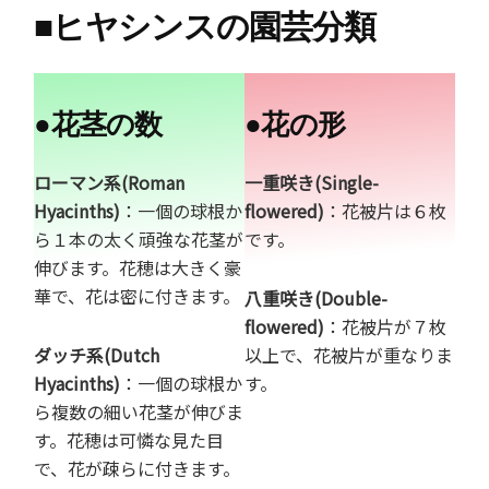
■
ヒヤシンスの園芸分類
●
花茎の数
●
花の形
ローマン系(Roman
一重咲き(Single-
Hyacinths)
：一個の球根か
flowered)
：花被片は６枚
ら１本の太く頑強な花茎が
です。
伸びます。花穂は大きく豪
華で、花は密に付きます。
八重咲き(Double-
flowered)
：花被片が７枚
ダッチ系(Dutch
以上で、花被片が重なりま
Hyacinths)
：一個の球根か
す。
ら複数の細い花茎が伸びま
す。花穂は可憐な見た目
で、花が疎らに付きます。