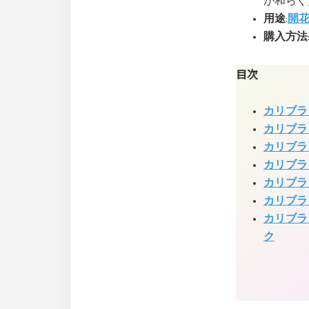
が和らぐ
用途
:
開
購入方法
目次
カリブラ
カリブラ
カリブラ
カリブラ
カリブラ
カリブラ
カリブラ
ク