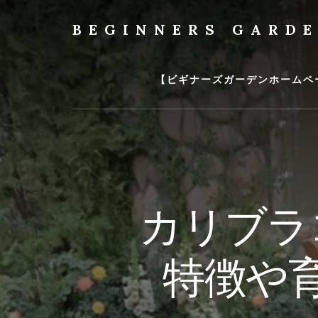
Skip
to
BEGINNERS GARD
content
植
物
の
【ビギナーズガーデンホームペ
種
類
や
育
て
方
の
カリブラ
紹
介
を
特徴や
行
い
ま