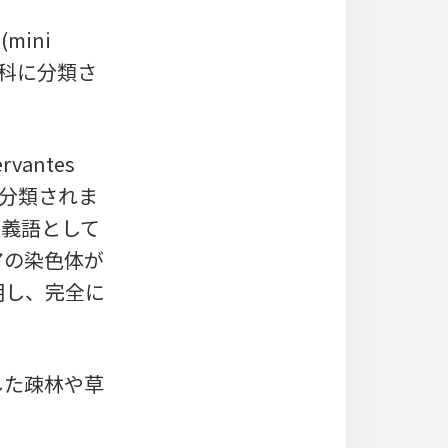
mini
ナス科に分類さ
antes
属に分類されま
同義語として
アの染色体が
明し、完全に
した疎林や草