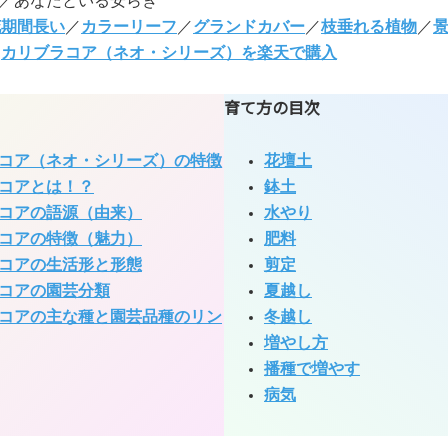
／あなたといる安らぎ
花期間長い
／
カラーリーフ
／
グランドカバー
／
枝垂れる植物
／
:
カリブラコア（ネオ・シリーズ）を楽天で購入
育て方の目次
コア（ネオ・シリーズ）の特徴
花壇土
コアとは！？
鉢土
コアの語源（由来）
水やり
コアの特徴（魅力）
肥料
コアの生活形と形態
剪定
コアの園芸分類
夏越し
コアの主な種と園芸品種のリン
冬越し
増やし方
播種で増やす
病気