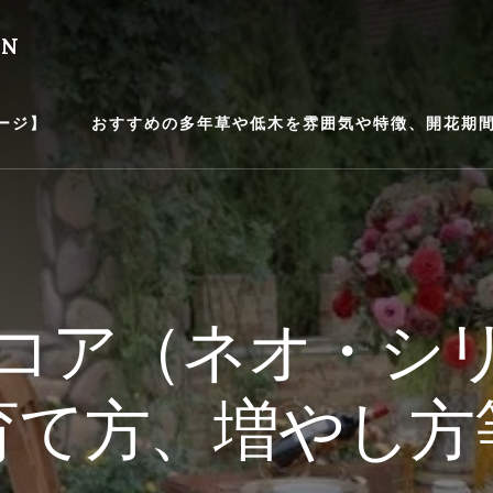
EN
ージ】
おすすめの多年草や低木を雰囲気や特徴、開花期間等
コア（ネオ・シ
育て方、増やし方