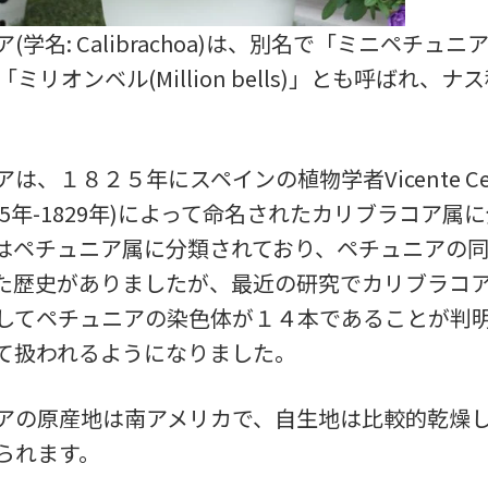
学名: Calibrachoa)は、別名で「ミニペチュニア(
)」「ミリオンベル(Million bells)」とも呼ばれ、
。
は、１８２５年にスペインの植物学者Vicente Cerv
1755年-1829年)によって命名されたカリブラコア
はペチュニア属に分類されており、ペチュニアの
た歴史がありましたが、最近の研究でカリブラコ
してペチュニアの染色体が１４本であることが判
て扱われるようになりました。
アの原産地は南アメリカで、自生地は比較的乾燥
られます。