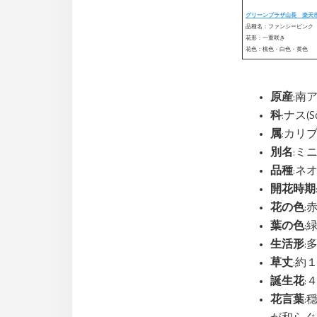
グリーンプラザ山長 楽天
品種名：ファンシーピンク
花形：一重咲き
花色：桃色・白色・黄色
原産
:南
科
:ナス(So
属
:カリブラ
別名
:ミニ
品種
:ネオ
開花時期
花の色
:
葉の色
:
生活形
:
草丈
:約
誕生花
:
花言葉
: