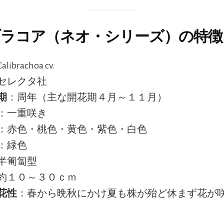
ラコア（ネオ・シリーズ）の特徴
librachoa cv.
セレクタ社
期
：周年（主な開花期４月～１１月）
：一重咲き
：赤色・桃色・黄色・紫色・白色
：緑色
半匍匐型
約１０～３０ｃｍ
花性
：春から晩秋にかけ夏も株が殆ど休まず花が