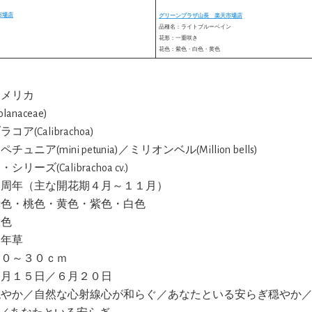
市場店
グリーンプラザ山長 楽天市場店
品種名：ライトブルーベイン
花形：一重咲き
花色：紫色・白色・黄色
アメリカ
lanaceae)
コア(Calibrachoa)
ペチュニア(mini petunia)／ミリオンベル(Million bells)
・シリーズ(Calibrachoa cv.)
:周年（主な開花期４月～１１月）
赤色・桃色・黄色・紫色・白色
緑色
多年草
１０～３０ｃｍ
４月１５日／６月２０日
穏やか／自然な心射線心が和らぐ／あなたといる安らぎ穏やか