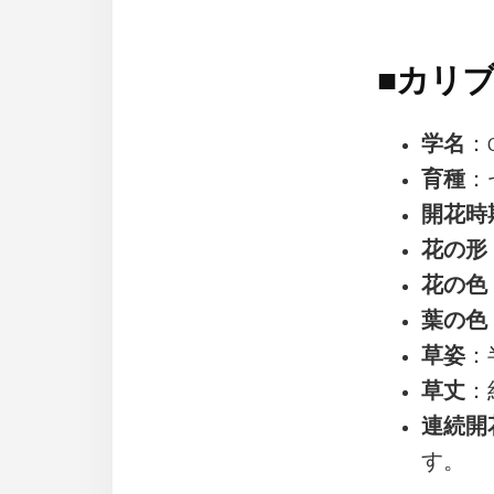
■
カリブ
学名
：Ca
育種
：
開花時
花の形
花の色
葉の色
草姿
：
草丈
：
連続開
す。