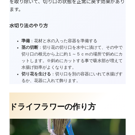
を取り除いて、切り口の状態を正常に戻す効果があり
ます。
水切り法のやり方
準備
：花材と水の入った容器を準備する
茎の切断
：切り花の切り口を水中に漬けて、その中で
切り口の根元から上に約１～５ｃｍの場所で斜めにカ
ットします。※斜めにカットする事で吸水部が増えて
水揚げ効率がよくなります。
切り花を生ける
：切り口を別の容器にいれて水揚げす
るか、花器に入れて飾ります。
ドライフラワーの作り方