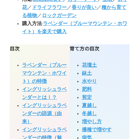
花
／
ドライフラワー
／
香りが良い
／
種から育て
る植物
／
ロックガーデン
購入方法
:
ラベンダー（ブルーマウンテン・ホワ
イト）を楽天で購入
目次
育て方の目次
ラベンダー（ブルー
花壇土
マウンテン・ホワイ
鉢土
ト）の特徴
水やり
イングリッシュラベ
肥料
ンダーとは！？
剪定
イングリッシュラベ
夏越し
ンダーの語源（由
冬越し
来）
増やし方
イングリッシュラベ
播種で増やす
ンダーの特徴（魅
病気