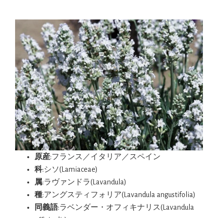
原産
:フランス／イタリア／スペイン
科
:シソ(Lamiaceae)
属
:ラヴァンドラ(Lavandula)
種
:アングスティフォリア(Lavandula angustifolia)
同義語
:ラベンダー・オフィキナリス(Lavandula