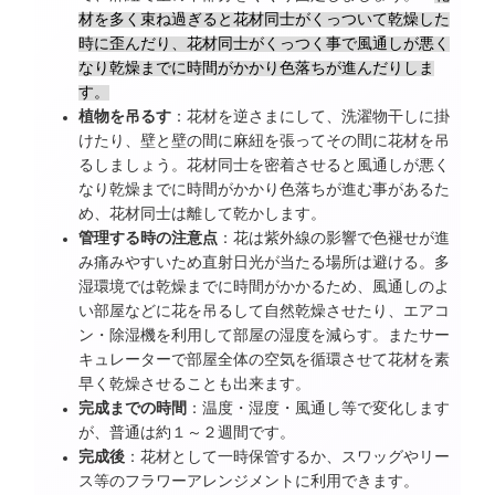
材を多く束ね過ぎると花材同士がくっついて乾燥した
時に歪んだり、花材同士がくっつく事で風通しが悪く
なり乾燥までに時間がかかり色落ちが進んだりしま
す。
植物を吊るす
：花材を逆さまにして、洗濯物干しに掛
けたり、壁と壁の間に麻紐を張ってその間に花材を吊
るしましょう。花材同士を密着させると風通しが悪く
なり乾燥までに時間がかかり色落ちが進む事があるた
め、花材同士は離して乾かします。
管理する時の注意点
：花は紫外線の影響で色褪せが進
み痛みやすいため直射日光が当たる場所は避ける。多
湿環境では乾燥までに時間がかかるため、風通しのよ
い部屋などに花を吊るして自然乾燥させたり、エアコ
ン・除湿機を利用して部屋の湿度を減らす。またサー
キュレーターで部屋全体の空気を循環させて花材を素
早く乾燥させることも出来ます。
完成までの時間
：温度・湿度・風通し等で変化します
が、普通は約１～２週間です。
完成後
：花材として一時保管するか、スワッグやリー
ス等のフラワーアレンジメントに利用できます。