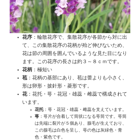
花序
：輪散花序で、集散花序が各節から対に出
て、この集散花序の花柄が殆ど伸びないため、
花は節の周囲を囲んでいるような見た目になり
ます。この花序の長さは約３～８ｃｍです。
花柄
：極短い
苞
：花柄の基部にあり、苞は蕾よりも小さく、
形は卵形・披針形・菱形です。
花
：花托・萼・花冠・雄蕊・雌蕊で構成されて
います。
花托
：萼・花冠・雄蕊・雌蕊を支えています。
萼
：萼片が合着して筒状になる萼筒です。萼筒
は先端に裂片が５個あり、腺毛が生えており、
この腺毛は白色を呈し、萼の色は灰緑色・青
色・紫色です。