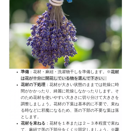
準備
：花材・麻紐・洗濯物干しを準備します。※
花材
は花が十分に開花している物を選んで下さい。
花材の下処理
：花材が大きい状態のままでは乾燥に時
間がかかったり、綺麗に乾燥しなかったりします。そ
のため花材を使いやすい大きさに切り分けて大きさを
調整しましょう。花材の下葉は基本的に不要で、束ね
る時などに邪魔になるため、茎の下部の不要な葉は落
とします。
花材を束ねる
：花材を１本または２～３本程度で束ね
て、麻紐で茎の下部分をくくり固定しましょう。※
花