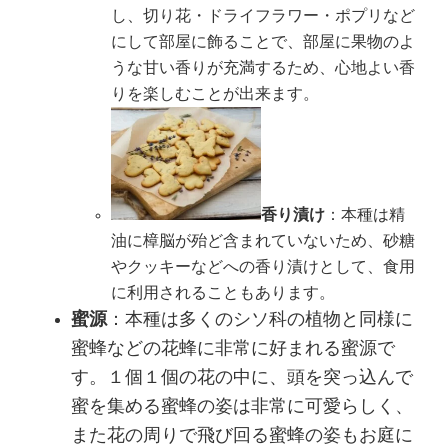
し、切り花・ドライフラワー・ポプリなど
にして部屋に飾ることで、部屋に果物のよ
うな甘い香りが充満するため、心地よい香
りを楽しむことが出来ます。
香り漬け
：本種は精
油に樟脳が殆ど含まれていないため、砂糖
やクッキーなどへの香り漬けとして、食用
に利用されることもあります。
蜜源
：本種は多くのシソ科の植物と同様に
蜜蜂などの花蜂に非常に好まれる蜜源で
す。１個１個の花の中に、頭を突っ込んで
蜜を集める蜜蜂の姿は非常に可愛らしく、
また花の周りで飛び回る蜜蜂の姿もお庭に