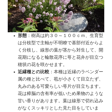
形態
：樹高は約３０～１００ｃｍ、生育型
は分枝型で主軸が不明瞭で基部付近からよ
く分枝し、線形の葉が茎から対生して、開
花期になると輪散花序に萼と花弁が目立つ
穂状の花を咲かせます。
近縁種との比較
：本種は近縁のラベンダー
属の種と比べて、苞が小さくて目立たず、
丸みのある可愛らしい萼片が目立ちます。
花は樟脳の含有率が低いため果物のような
甘い香りがあります。葉は線形で切れ込み
がなくスッキリとした見た目をしていま