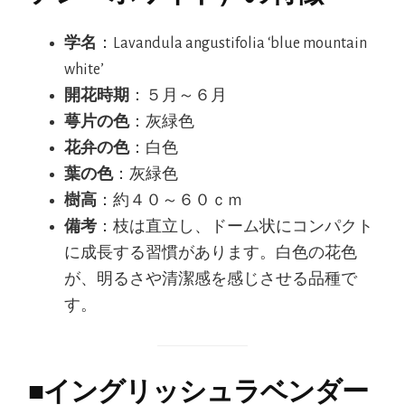
学名
：Lavandula angustifolia ‘blue mountain
white’
開花時期
：５月～６月
萼片の色
：灰緑色
花弁の色
：白色
葉の色
：灰緑色
樹高
：約４０～６０ｃｍ
備考
：枝は直立し、ドーム状にコンパクト
に成長する習慣があります。白色の花色
が、明るさや清潔感を感じさせる品種で
す。
■
イングリッシュラベンダー