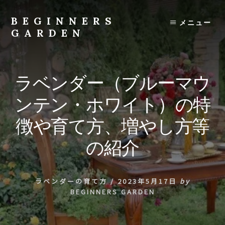
Skip
to
BEGINNERS
メニュー
content
GARDEN
植
物
の
ラベンダー（ブルーマウ
種
類
ンテン・ホワイト）の特
や
育
徴や育て方、増やし方等
て
方
の紹介
の
紹
介
ラベンダーの育て方
/
2023年5月17日
by
を
BEGINNERS GARDEN
行
い