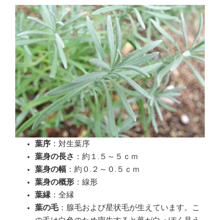
葉序
：対生葉序
葉身の長さ
：約１.５～５ｃｍ
葉身の幅
：約０.２～０.５ｃｍ
葉身の概形
：線形
葉縁
：全縁
葉の毛
：腺毛および星状毛が生えています。こ