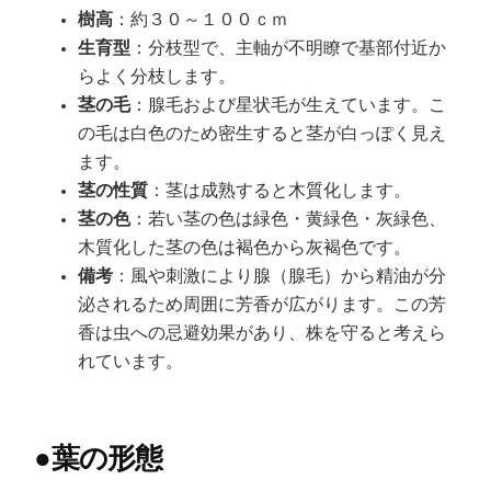
樹高
：約３０～１００ｃｍ
生育型
：分枝型で、主軸が不明瞭で基部付近か
らよく分枝します。
茎の毛
：腺毛および星状毛が生えています。こ
の毛は白色のため密生すると茎が白っぽく見え
ます。
茎の性質
：茎は成熟すると木質化します。
茎の色
：若い茎の色は緑色・黄緑色・灰緑色、
木質化した茎の色は褐色から灰褐色です。
備考
：風や刺激により腺（腺毛）から精油が分
泌されるため周囲に芳香が広がります。この芳
香は虫への忌避効果があり、株を守ると考えら
れています。
●
葉の形態