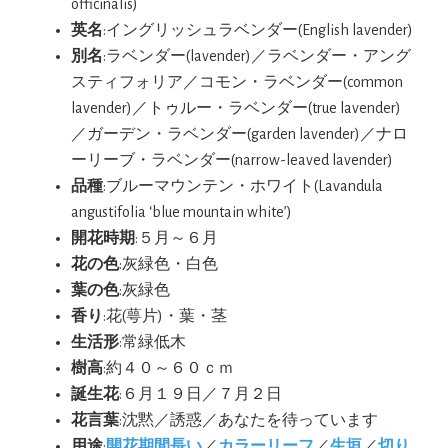
officinalis)
英名
:イングリッシュラベンダー(English lavender)
別名
:ラベンダー(lavender)／ラベンダー・アング
スティフォリア／コモン・ラベンダー(common
lavender)／トゥルー・ラベンダー(true lavender)
／ガーデン・ラベンダー(garden lavender)／ナロ
ーリーブ・ラベンダー(narrow-leaved lavender)
品種
:ブルーマウンテン・ホワイト(Lavandula
angustifolia ‘blue mountain white’)
開花時期
:５月～６月
花の色
:灰緑色・白色
葉の色
:灰緑色
香り
:花(萼片)・葉・茎
生活形
:常緑低木
樹高
:約４０～６０ｃｍ
誕生花
:６月１９日／７月２日
花言葉
:沈黙／誘惑／あなたを待っています
用途
:
開花期間長い
／
カラーリーフ
／
生垣
／
切り