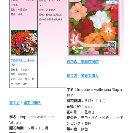
品種名：アップルブロ
品種名：オレンジフラ
ッサム
ッシュ
花形：八重咲き
花形：八重咲き
花色：桃色
花色：橙色を基調に白
色の絞り模様が入りま
す。
鈴乃園 楽天市場店
タネのタキイ 楽天市
場店
品種名：ミックス
育て方
・
楽天で購入
花形：八重咲き
花色：赤色・桃色・橙
色・紫色・白色
学名
：Impatiens walleriana ‘Super
elfin’
開花時期
：５月～１１月
育て方
・
楽天で購入
花径
：約４ｃｍ
花の形
：一重咲き
学名
：Impatiens walleriana
花の色
：赤色・桃色・橙色・サーモ
‘athena’
ンピンク・白色
開花時期
：５月～１１月
葉の色
：緑色