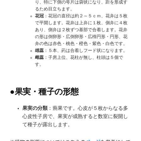
り、特に下側の萼片は袋状になり、距を形成す
るため目立ちます。
花冠
：花冠の直径は約２～５ｃｍ、花弁は５枚
で平開します。花弁は上弁に１枚、側弁に４枚
あり、側弁は２枚ずつ基部で合着します。花弁
の形は倒卵形・広倒卵形・広楕円形・円形、花
弁の色は赤色・桃色・橙色・紫色・白色です。
雄蕊
：５本、葯は合着しフード状になります。
雌蕊
：子房上位、花柱が無し、柱頭は５個で
す。
●
果実・種子の形態
果実の分類
：蒴果です。心皮が５枚からなる多
心皮性子房で、果実が成熟すると数室に裂開し
て種子が露出します。