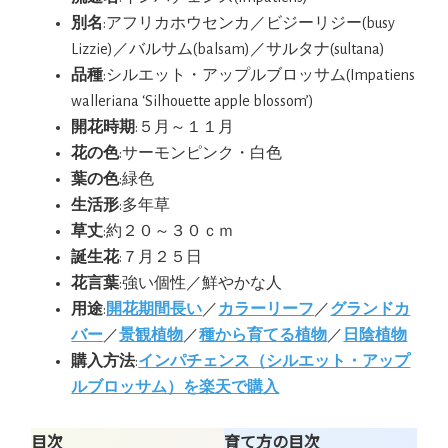
別名
:アフリカホウセンカ／ビジーリジー(busy
Lizzie)／バルサム(balsam)／サルタナ(sultana)
品種
:シルエット・アップルブロッサム(Impatiens
walleriana ‘Silhouette apple blossom’)
開花時期
:５月～１１月
花の色
:サーモンピンク・白色
葉の色
:緑色
生活形
:多年草
草丈
:約２０～３０ｃｍ
誕生花
:７月２５日
花言葉
:強い個性／鮮やかな人
用途
:
開花期間長い
／
カラーリーフ
／
グランドカ
バー
／
景観植物
／
種から育てる植物
／
日陰植物
購入方法
:
インパチェンス（シルエット・アップ
ルブロッサム）を楽天で購入
目次
育て方の目次