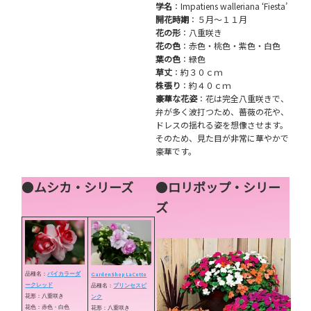
学名
：Impatiens walleriana ‘Fiesta’
開花時期
：５月～１１月
花の形
：八重咲き
花の色
：赤色・桃色・紫色・白色
葉の色
：緑色
草丈
：約３０ｃｍ
株張り
：約４０ｃｍ
豪華な花姿
：花は完全八重咲きで、
弁が多く波打つため、薔薇の花や、
ドレスの揺れる姿を想像させます。
そのため、見た目が非常に華やかで
豪華です。
●
ムシカ・シリーズ
●
ロリポップ・シリー
ズ
品種名：
バイカラーダ
GardenShop LaCotto
ークレッド
品種名：
プリンセスピ
花形：八重咲き
ンク
花色：赤色・白色
花形：八重咲き