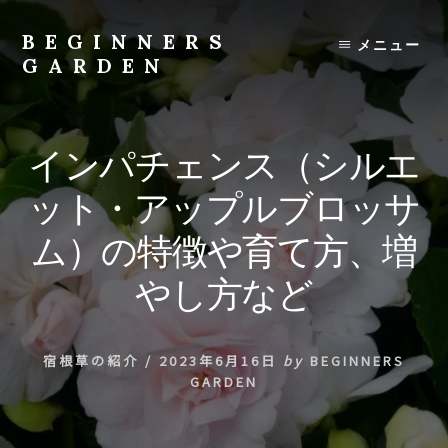
Skip
to
BEGINNERS
メニュー
content
GARDEN
植
物
の
インパチェンス（シルエ
種
類
ット・アップルブロッサ
や
育
ム）の特徴や育て方、増
て
方
やし方など
の
紹
介
宿根草の紹介
/
2023年6月16日
by
BEGINNERS
を
GARDEN
行
い