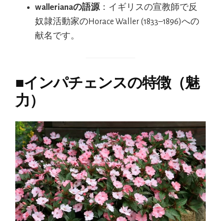
wallerianaの語源
：イギリスの宣教師で反
奴隷活動家のHorace Waller (1833–1896)への
献名です。
■
インパチェンスの特徴（魅
力）