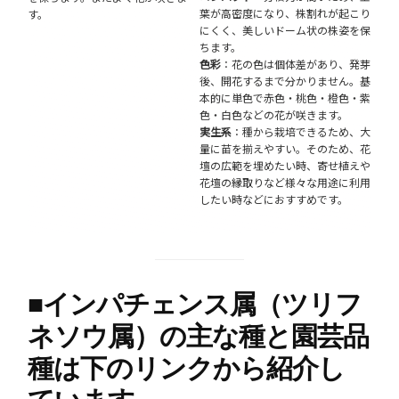
葉が高密度になり、株割れが起こり
す。
にくく、美しいドーム状の株姿を保
ちます。
色彩
：花の色は個体差があり、発芽
後、開花するまで分かりません。基
本的に単色で赤色・桃色・橙色・紫
色・白色などの花が咲きます。
実生系
：種から栽培できるため、大
量に苗を揃えやすい。そのため、花
壇の広範を埋めたい時、寄せ植えや
花壇の縁取りなど様々な用途に利用
したい時などにおすすめです。
■
インパチェンス属（ツリフ
ネソウ属）の主な種と園芸品
種は下のリンクから紹介し