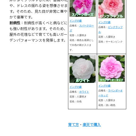
や、ドレスの揺れる姿を想像させま
す。そのため、見た目が非常に華や
かで豪華です。
イングの森
耐病性
：耐病性が高くべと病などに
イングの森
品種名：
スパークロー
も強い耐性があります。そのため、
品種名：
ピンクラッフ
ズ
ル
屋外の花壇などで育てても高いガー
花形：八重咲き
花形：八重咲き
デンパフォーマンスを発揮します。
花色：桃色を基調とし
花色：サーモンピンク
て白色の斑が入りま
す。
イングの森
イングの森
品種名：
ラベンダーオ
品種名：
ホワイト
ーキッド
花形：八重咲き
花形：八重咲き
花色：白色
花色：淡い桃色
育て方
・
楽天で購入