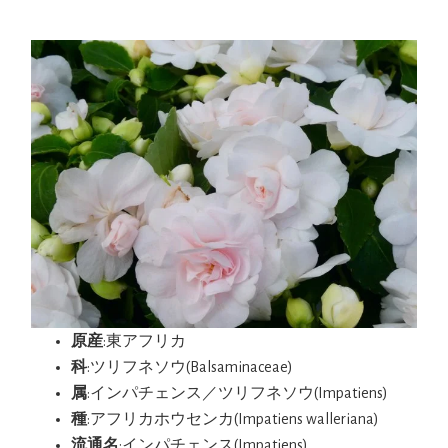
原産
:東アフリカ
科
:ツリフネソウ(Balsaminaceae)
属
:インパチェンス／ツリフネソウ(Impatiens)
種
:アフリカホウセンカ(Impatiens walleriana)
流通名
:インパチェンス(Impatiens)