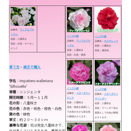
品種名：
アップルブロ
ッサム
イングの森
イングの森
花形：八重咲き
品種名：
アップルブロ
品種名：
サルサレッド
花色：白色・サーモン
ッサム
花形：八重咲き
ピンク
花形：八重咲き
花色：濃赤色
花色：白色・桃色
育て方
・
楽天で購入
学名
：Impatiens walleriana
‘Silhouette’
イングの森
イングの森
育種
：シンジェンタ
品種名：
スターダスト
品種名：
スターダスト
開花時期
：５月～１１月
ピンク
ラベンダー
花の形
：八重咲き
花形：八重咲き
花形：八重咲き
花の色
：赤色・桃色・橙色・白色
花色：桃色を基調とし
花色：ラベンダー色を
て白色の小さな斑点状
葉の色
：緑色
基調として白色の模様
の模様が入ります。
が入ります。
草丈
：約２０～３０ｃｍ
豪華な花姿
：花は完全八重咲きで、
弁が多くフリルするため、薔薇の花