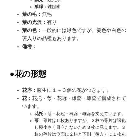
葉先
：鋭尖形
葉縁
：鈍鋸歯
葉の毛
：無毛
葉の光沢
：有り
葉の色
：一般的には緑色ですが、黄色や白色の
斑入りの品種もあります。
備考
：
●
花の形態
花序
：腋生に１～３個の花がつきます。
花
：花托・萼・花冠・雄蕊・雌蕊で構成されて
います。
花托
：萼・花冠・雄蕊・雌蕊を支えています。
萼
：萼片は５枚ありますが、２枚の萼片は退化
し極小さく目立たないため３枚に見えます。３
枚の萼片は側面に２枚と下側（後方）に１枚あ