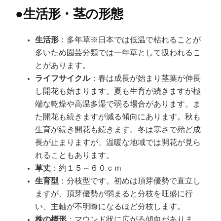
●
生活形・茎の形態
生活形
：多年草※日本では低温で枯れることが
多いため園芸分類では一年草として扱われるこ
とがあります。
ライフサイクル
：春は成長が始まり茎葉が伸長
し開花も始まります。夏も生育が続きますが極
端な乾燥や高温多湿で弱る場合があります。ま
た開花も続きますが減る傾向にあります。秋も
生育が続き開花も続きます。冬は寒さで殆ど成
長が止まりますが、温暖な地域では開花が見ら
れることもあります。
草丈
：約１５～６０ｃｍ
生育型
：分枝型です。初めは頂芽優勢で直立し
ますが、頂芽優勢が弱まると分枝を旺盛に行
い、主軸が不明瞭になるほど分枝します。
株の概形
：マウンド状に広がる傾向がありま