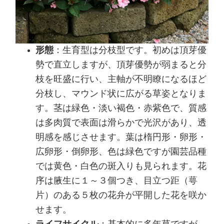
形態
：生育型は分枝型です。初めは頂芽優
勢で直立しますが、頂芽優勢が弱まると分
枝を旺盛に行い、主軸が不明瞭になるほど
分枝し、マウンド状に広がる草姿となりま
す。茎は緑色・淡い褐色・赤紫色で、質感
は多肉質で表面は滑らかで光沢があり、透
明感を感じさせます。葉は楕円形・卵形・
広卵形・倒卵形、色は緑色ですが園芸品種
では黄色・白色の斑入りも見られます。花
序は腋生に１～３個つき、目立つ距（萼
片）のある５枚の花弁が平開した花を咲か
せます。