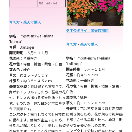
花色：桃色・白色
育て方
・
楽天で購入
タネのタキイ 楽天市場店
学名
：Impatiens walleriana
‘Musica’
育て方
・
楽天で購入
育種
：Danziger
開花時期
：５月～１１月
学名
：Impatiens walleriana
花の形
：八重咲き
‘Lollipop’
花の色
：赤色・桃色・紫色・白色
開花時期
：５月～１１月
葉の色
：緑色
花径
：約４～５ｃｍ
草丈
：約２５～３５ｃｍ
花の形
：一重咲き
株張り
：約３５～４５ｃｍ
花の色
：赤色・桃色・橙色・紫色・
豪華な花姿
：花は完全八重咲きで、
白色
弁が多くフリルするため、薔薇の花
葉の色
：緑色
や、ドレスの揺れる姿を想像させま
草丈
：約１０～２０ｃｍ
す。そのため、見た目が非常に華や
多花性
：花は茎葉を覆うほど高密度
かで豪華です。
に咲き誇るため、花が疎らで雑草感
コンパクト
：摘芯しなくても分枝性
を感じさせる品種と比べ、非常に賑
に優れます。茎葉が密生するため、
やかな花姿が楽しめます。
株割れが起こりにくく、美しい株姿
コンパクト
：分枝力が高いため、茎
を保ちます。またよく花が咲きま