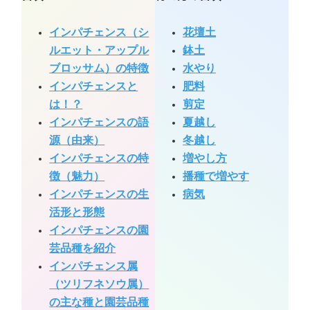
インパチェンス（シ
花壇土
ルエット・アップル
鉢土
ブロッサム）の特徴
水やり
インパチェンスと
肥料
は！？
剪定
インパチェンスの語
夏越し
源（由来）
冬越し
インパチェンスの特
増やし方
徴（魅力）
播種で増やす
インパチェンスの生
病気
活形と形態
インパチェンスの園
芸品種を紹介
インパチェンス属
（ツリフネソウ属）
の主な種と園芸品種