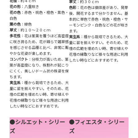
花径
：約４ｃｍ
草丈
：約３０ｃｍ
花の形
：八重咲き
色彩
：花の色は個体差があり、発芽
花の色
：赤色・桃色・橙色・紫色・
後、開花するまで分かりません。基
白色
本的に単色で赤色・桃色・橙色・サ
葉の色
：緑色
ーモンピンク・白色などの花が咲き
草丈
：約１０～２０ｃｍ
ます。
多花性
：花は茎葉を覆うほど高密度
実生系
：種から栽培できるため、大
に咲き誇るため、花が疎らで雑草感
量に苗を揃えやすい。そのため、花
を感じさせる品種と比べ、非常に賑
壇の広範を埋めたい時、寄せ植えや
やかな花姿が楽しめます。
花壇の縁取りなど様々な用途に利用
コンパクト
：分枝力が高いため、茎
したい時などにおすすめです。
葉が高密度になり、株割れが起こり
にくく、美しいドーム状の株姿を保
ちます。
実生系
：種から栽培できるため、大
量に苗を揃えやすい。そのため、花
壇の広範を埋めたい時、寄せ植えや
花壇の縁取りなど様々な用途に利用
したい時などにおすすめです。
●
シルエット・シリー
●
フィエスタ・シリー
ズ
ズ