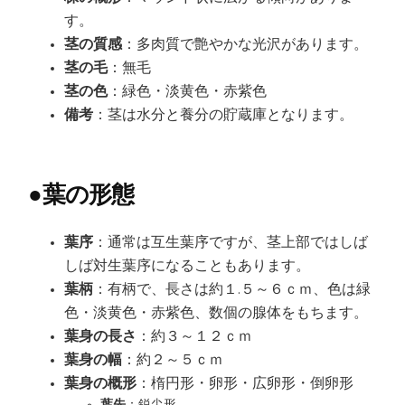
す。
茎の質感
：多肉質で艶やかな光沢があります。
茎の毛
：無毛
茎の色
：緑色・淡黄色・赤紫色
備考
：茎は水分と養分の貯蔵庫となります。
●
葉の形態
葉序
：通常は互生葉序ですが、茎上部ではしば
しば対生葉序になることもあります。
葉柄
：有柄で、長さは約１.５～６ｃｍ、色は緑
色・淡黄色・赤紫色、数個の腺体をもちます。
葉身の長さ
：約３～１２ｃｍ
葉身の幅
：約２～５ｃｍ
葉身の概形
：楕円形・卵形・広卵形・倒卵形